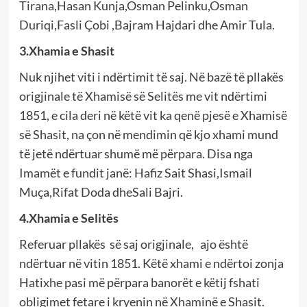
Tirana,Hasan Kunja,Osman Pelinku,Osman
Duriqi,Fasli Çobi ,Bajram Hajdari dhe Amir Tula.
3.Xhamia e Shasit
Nuk njihet viti i ndërtimit të saj. Në bazë të pllakës
origjinale të Xhamisë së Selitës me vit ndërtimi
1851, e cila deri në këtë vit ka qenë pjesë e Xhamisë
së Shasit, na çon në mendimin që kjo xhami mund
të jetë ndërtuar shumë më përpara. Disa nga
Imamët e fundit janë: Hafiz Sait Shasi,Ismail
Muça,Rifat Doda dheSali Bajri.
4.Xhamia e Selitës
Referuar pllakës së saj origjinale, ajo është
ndërtuar në vitin 1851. Këtë xhami e ndërtoi zonja
Hatixhe pasi më përpara banorët e këtij fshati
obligimet fetare i kryenin në Xhaminë e Shasit.