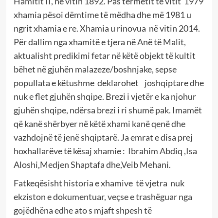
Hamitit
I
I
, në vitin 1892. Pas tërmetit të vitit 1979
xhamia pësoi dëmtime të mëdha dhe më 1981 u
ngrit xhamia e re. Xhamia u rinovua në vitin 2014.
Për dallim nga xhamitë e tjera në Anë të Malit,
aktualisht predikimi fetar në këtë objekt të kultit
bëhet në gjuhën malazeze/boshnjake, sepse
popullata e këtushme deklarohet joshqiptare dhe
nuk e flet gjuhën shqipe. Brezi i vjetër e ka njohur
gjuhën shqipe, ndërsa brezi i ri shumë pak. Imamët
që kanë shërbyer në këtë xhami kanë qenë dhe
vazhdojnë të jenë shqiptarë. Ja emrat e disa prej
hoxhallarëve të kësaj xhamie : Ibrahim Abdiq ,Isa
Aloshi,Medjen Shaptafa dhe,Veib Mehani.
Fatkeqësisht historia e xhamive të vjetra nuk
ekziston e dokumentuar, veçse e trashëguar nga
gojëdhëna edhe ato s mjaft shpesh të