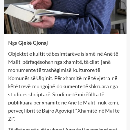
Nga
Gjekë Gjonaj
Objektet e kultit të besimtarëve islamë në Anë të
Malit përfaqësohen nga xhamitë, të cilat janë
monumente të trashëgimisë kulturore të
Komunës së Ulqinit. Për xhamitë më të vjetra në
këtë trevë mungojnë dokumente të shkruara nga
studiues shqiptarë. Studime të mirëfillta të
publikuara për xhamitë në Anë të Malit nuk kemi,
përveç librit të Bajro Agoviqit “Xhamitë në Mal të
Zi”.
Të dhënat për këto xhami Agoviq i ka nga burimet