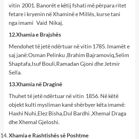
vitin 2001. Banorët e këtij fshati më përpara ritet
fetare i kryenin në Xhaminë e Millës, kurse tani
nga imami Vaid Nikaj.
12.Xhamia e Brajshës
Mendohet të jetë ndërtuar në vitin 1785. Imamët e
saj janë:Osman Pelinku ,Brahim Bajramoviq,Selim
Shaptafa,Isuf Bouli,Ramadan Gjoni dhe Jetmir
Sella.
13.Xhamia në Draginë
Thuhet të jetë ndërtuar në vitin 1856. Në këtë
objekt kulti mysliman kanë shërbyer këta imamë:
Haxhi Nuhi,Elez Bisha,Dul Bardhi ,Xhemal Draga
dhe Xhemal Gjeloshi.
Xhamia e Rashtishës së Poshtme