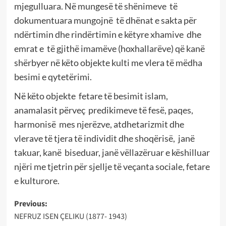
mjegulluara. Në mungesë të shënimeve të
dokumentuara mungojnë të dhënat e sakta për
ndërtimin dhe rindërtimin e këtyre xhamive dhe
emrat e të gjithë imamëve (hoxhallarëve) që kanë
shërbyer në këto objekte kulti me vlera të mëdha
besimi e qytetërimi.
Në këto objekte fetare të besimit islam,
anamalasit përveç predikimeve të fesë, paqes,
harmonisë mes njerëzve, atdhetarizmit dhe
vlerave të tjera të individit dhe shoqërisë, janë
takuar, kanë biseduar, janë vëllazëruar e këshilluar
njëri me tjetrin për sjellje të veçanta sociale, fetare
e kulturore.
Post
Previous:
NEFRUZ ISEN ÇELIKU (1877- 1943)
navigation