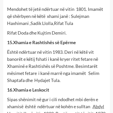
Mendohet të jetë ndërtuar në vitin 1801. Imamët
që shërbyen në këtë xhami janë : Sulejman
Haxhimani ,Sadik Llolla,Rifat Tula
Rifat Doda dhe Kujtim Demiri.
15.Xhamia e Rashtishës së Epërme
Është ndërtuar në vitin 1983. Deri në këtë vit
banorët e këtij fshati i kanë kryer ritet fetare në
Xhaminë e Rashtishës së Poshtme. Besimtarët
mësimet fetare i kanë marrë nga imamët
Selim
Shaptafa dhe Hydajet Tula.
16
.
Xhamia e Leskocit
Sipas shënimit në gur i cili ndodhet mbi derën e
xhamisë është ndërtuar në kohën e sulltan
Abdyl