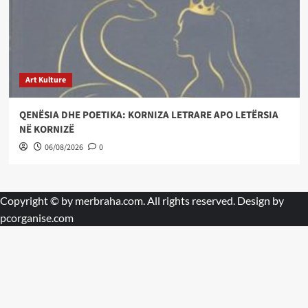
Art Kulture
QENËSIA DHE POETIKA: KORNIZA LETRARE APO LETËRSIA
NË KORNIZË
06/08/2026
0
Copyright © by
merbraha.com
. All rights reserved. Design by
pcorganise.com