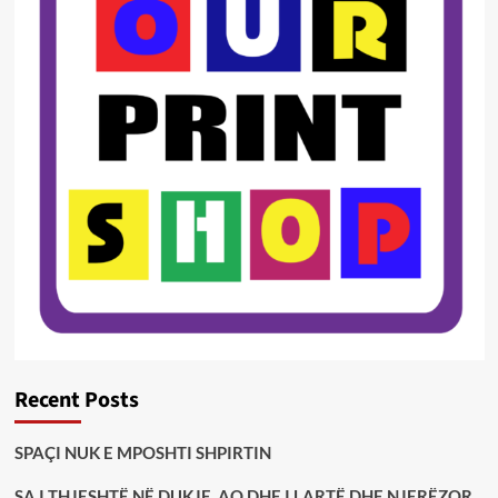
Recent Posts
SPAÇI NUK E MPOSHTI SHPIRTIN
SA I THJESHTË NË DUKJE, AQ DHE I LARTË DHE NJERËZOR