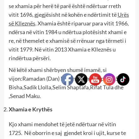
se xhamia për herë të parë është ndërtuar rreth
vitit 1696, gjegjësisht në kohën e ndërtimit të
Urës
së
Klleznës
. Xhamia është riparuar para vitit 1966,
ndërsa në vitin 1984 u ndërtua plotësisht xhami e
re, në themelet e xhamisë së rrënuar nga tërmeti i
vitit 1979. Në vitin 2013 Xhamia e Klleznës u
rindërtua përsëri.
Në këtë xhami shërbyen shumë imamë, si
vijon:Ramadan (Dan) Kllezna,Osman Spahiq,Said
Bisha,Sadik Llolla,Selim Shaptafa,Rifat Tula dhe
,Senad Maku.
Xhamia e Krythës
Kjo xhami mendohet të jetë ndërtuar në vitin
1725. Në oborrin e saj gjendet kroi i ujit, kurse te