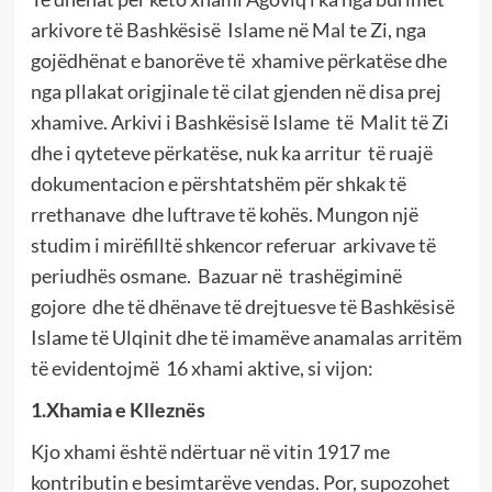
arkivore të Bashkësisë Islame në Mal te Zi, nga
gojëdhënat e banorëve të xhamive përkatëse dhe
nga pllakat origjinale të cilat gjenden në disa prej
xhamive. Arkivi i Bashkësisë Islame të Malit të Zi
dhe i qyteteve përkatëse, nuk ka arritur të ruajë
dokumentacion e përshtatshëm për shkak të
rrethanave dhe luftrave të kohës. Mungon një
studim i mirëfilltë shkencor referuar arkivave të
periudhës osmane. Bazuar në trashëgiminë
gojore dhe të dhënave të drejtuesve të Bashkësisë
Islame të Ulqinit dhe të imamëve anamalas arritëm
të evidentojmë 16 xhami aktive, si vijon:
1.Xhamia e Klleznës
Kjo xhami është ndërtuar në vitin 1917 me
kontributin e besimtarëve vendas. Por, supozohet