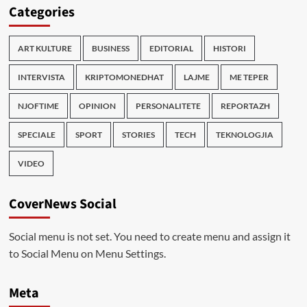
Categories
ART KULTURE
BUSINESS
EDITORIAL
HISTORI
INTERVISTA
KRIPTOMONEDHAT
LAJME
ME TEPER
NJOFTIME
OPINION
PERSONALITETE
REPORTAZH
SPECIALE
SPORT
STORIES
TECH
TEKNOLOGJIA
VIDEO
CoverNews Social
Social menu is not set. You need to create menu and assign it
to Social Menu on Menu Settings.
Meta