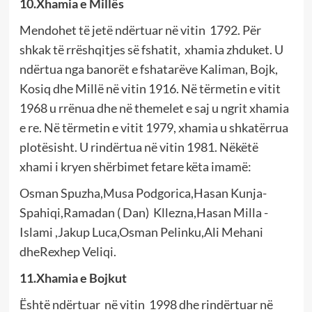
10.Xhamia e Millës
Mendohet të jetë ndërtuar në vitin 1792. Për
shkak të rrëshqitjes së fshatit, xhamia zhduket. U
ndërtua nga banorët e fshatarëve Kaliman, Bojk,
Kosiq dhe Millë në vitin 1916. Në tërmetin e vitit
1968 u rrënua dhe në themelet e saj u ngrit xhamia
e re. Në tërmetin e vitit 1979, xhamia u shkatërrua
plotësisht. U rindërtua në vitin 1981. Nëkëtë
xhami i kryen shërbimet fetare këta imamë:
Osman Spuzha,Musa Podgorica,Hasan Kunja-
Spahiqi,Ramadan ( Dan) Kllezna,Hasan Milla -
Islami ,Jakup Luca,Osman Pelinku,Ali Mehani
dheRexhep Veliqi.
11.Xhamia e Bojkut
Është ndërtuar në vitin 1998 dhe rindërtuar në