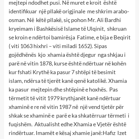
mejtepi ndodhet pusi. Në muret e kroit është
identifikuar një pllakë origjinale me shkrim arabo-
osman. Në këtë pllakë, siç pohon Mr. Ali Bardhi
kryeimam i Bashkësisë Islame të Ulqinit, shkruan
se kroin e ndërtoi bamirësja Fatime, e bija e Beqirit
( viti 1063 hixhri – viti miladi 1652). Sipas
gojëdhënës kjo xhamia është djegur nga shkjau i
parë në vitin 1878, kurse është ndërtuar në kohën
kur fshati Krythë ka pasur 7 shtëpi të besimit
islam, ndërsa të tjerët kanë qenë katolikë. Xhamia
ka pasur mejtepin dhe shtëpinë e hoxhës. Pas
tërmetit të vitit 1979 krythjanët kanë ndërtuar
xhaminë e re në vitin 1987 në një vend tjetër për
shkak se xhaminë e parë e ka shkatërruar tërmeti i
fuqishëm. Aktualisht edhe Xhamia e Vjetër është
rindërtuar. Imamët e kësaj xhamie janë:Hafiz Izet