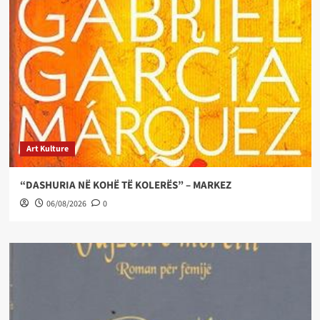
Art Kulture
“DASHURIA NË KOHË TË KOLERËS” – MARKEZ
06/08/2026
0