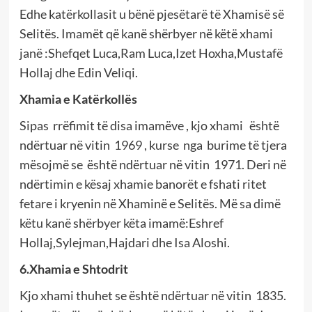
Edhe katërkollasit u bënë pjesëtarë të Xhamisë së
Selitës. Imamët që kanë shërbyer në këtë xhami
janë :Shefqet Luca,Ram Luca,Izet Hoxha,Mustafë
Hollaj dhe Edin Veliqi.
Xhamia e Katërkollës
Sipas
rrëfimit të disa imamëve , kjo xhami është
ndërtuar në vitin
1969 , kurse nga burime të tjera
mësojmë se është ndërtuar në vitin
1971. Deri në
ndërtimin e kësaj xhamie banorët e fshati ritet
fetare i kryenin në Xhaminë e Selitës. Më sa dimë
këtu kanë shërbyer këta imamë:Eshref
Hollaj,Sylejman,Hajdari dhe Isa Aloshi.
6.Xhamia e Shtodrit
Kjo xhami thuhet se është ndërtuar në vitin 1835.