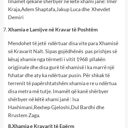
Imamët qëkanë shërbyer në këtë xhami janë: Imer
Kraja,Adem Shaptafa,Jakup Luca dhe Xhevdet
Demiri
Xhamia e Lamijve në Kravar të Poshtëm
Mendohet të jetë ndërtuar disa vite para Xhamisë
së Kravarit Nalt. Sipas gojëdhënës pas prishjes së
kësaj xhamie nga tërmeti i vitit 1968 pllakën
origjinale dhe disa gurë të xhamisë i ka marrë një
fshatar dhe aty ka ndërtuar pusin. Për shkak të
terrenit të papërshtatshëm xhamia e re u ndërtua
disa metra më tutje. Imamët që kanë shërbyer
shërbyer në këtë xhami janë : Isa
Haxhimani,Rexhep Gjeloshi,Dul Bardhi dhe
Rrustem Zaga.
8.Xhamia e Kravarit të Epërm