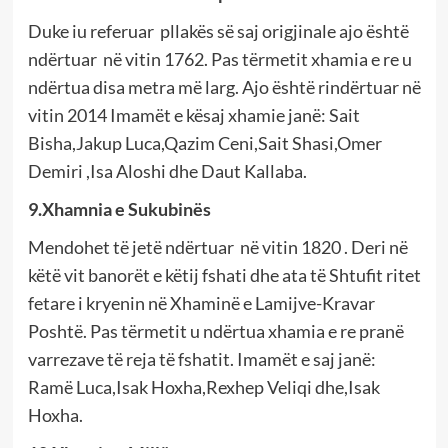
Duke iu referuar pllakës së saj origjinale ajo është
ndërtuar në vitin 1762. Pas tërmetit xhamia e re u
ndërtua disa metra më larg. Ajo është rindërtuar në
vitin 2014 Imamët e kësaj xhamie janë: Sait
Bisha,Jakup Luca,Qazim Ceni,Sait Shasi,Omer
Demiri ,Isa Aloshi dhe Daut Kallaba.
9.Xhamnia e Sukubinës
Mendohet të jetë ndërtuar në vitin 1820 . Deri në
këtë vit banorët e këtij fshati dhe ata të Shtufit ritet
fetare i kryenin në Xhaminë e Lamijve-Kravar
Poshtë. Pas tërmetit u ndërtua xhamia e re pranë
varrezave të reja të fshatit. Imamët e saj janë:
Ramë Luca,Isak Hoxha,Rexhep Veliqi dhe,Isak
Hoxha.