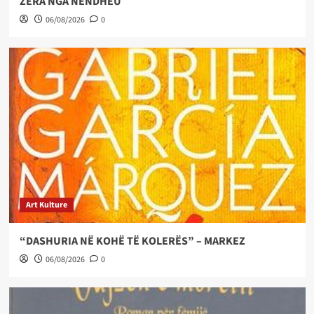
ZËRA NGA NËNDHEU
06/08/2026
0
Art Kulture
“DASHURIA NË KOHË TË KOLERËS” – MARKEZ
06/08/2026
0