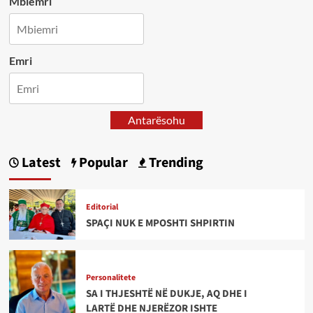
Mbiemri
Emri
Antarësohu
Latest
Popular
Trending
Editorial
SPAÇI NUK E MPOSHTI SHPIRTIN
Personalitete
SA I THJESHTË NË DUKJE, AQ DHE I
LARTË DHE NJERËZOR ISHTE