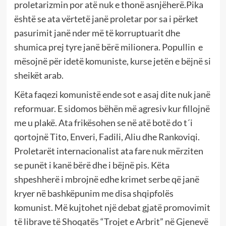
proletarizmin por atë nuk e thonë asnjëherë.Pika
është se ata vërtetë janë proletar por sa i përket
pasurimit janë nder më të korruptuarit dhe
shumica prej tyre janë bërë milionera. Popullin e
mësojnë për idetë komuniste, kurse jetën e bëjnë si
sheikët arab.
Këta faqezi komunistë ende sot e asaj dite nuk janë
reformuar. E sidomos bëhën më agresiv kur fillojnë
me u plakë. Ata frikësohen se në atë botë do t´i
qortojnë Tito, Enveri, Fadili, Aliu dhe Rankoviqi.
Proletarët internacionalist ata fare nuk mërziten
se punët i kanë bërë dhe i bëjnë pis. Këta
shpeshherë i mbrojnë edhe krimet serbe që janë
kryer në bashkëpunim me disa shqipfolës
komunist. Më kujtohet një debat gjatë promovimit
të librave të Shoqatës “Trojet e Arbrit” në Gjenevë