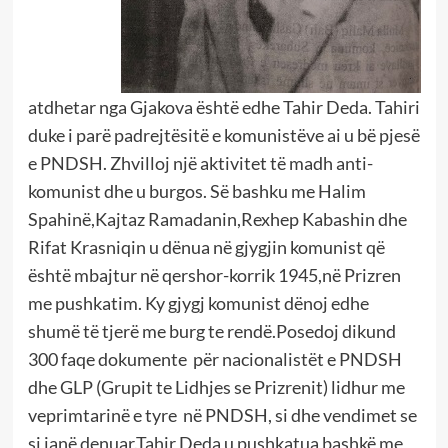
atdhetar nga Gjakova është edhe Tahir Deda. Tahiri
duke i parë padrejtësitë e komunistëve ai u bë pjesë
e PNDSH. Zhvilloj një aktivitet të madh anti-
komunist dhe u burgos. Së bashku me Halim
Spahinë,Kajtaz Ramadanin,Rexhep Kabashin dhe
Rifat Krasniqin u dënua në gjygjin komunist që
është mbajtur në qershor-korrik 1945,në Prizren
me pushkatim. Ky gjygj komunist dënoj edhe
shumë të tjerë me burg te rendë.Posedoj dikund
300 faqe dokumente për nacionalistët e PNDSH
dhe GLP (Grupit te Lidhjes se Prizrenit) lidhur me
veprimtarinë e tyre në PNDSH, si dhe vendimet se
si janë denuar.Tahir Deda u pushkatua bashkë me