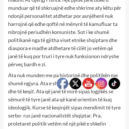
munduar që të shkruajnë edhe shkrime aty këtu për
ndonjë personalitet atdhetar por asnjëherë nuk
harrojnë që edhe qoftë në mënyrë të kamufluar ta
mbrojnë periudhën komuniste. Sot i ke shumë
politikanë nga të gjitha viset etnike shqiptare dhe
diaspora e madhe atdhetare të cilët jo vetëm që
janë të kuq por truri i tyre nuk funksionon ndryshe
përveç bardh e zi.
Ata nuk munden me pa historinë dhe politikën me
shumë ngjyra. Ata e shohin ende bardh e zi.Të mirët
dhe të keqit. Ata që janë të mirë sipas logjikës se
sëmurë të tyre janë ata që kanë orientim të kuq
ideologjik. Kurse të keqinjët sipas mendimit të tyre
serbo- rus janë nacionalistët shqiptar. Pra,
proletaret politik vetëm në një pikë e shkelin