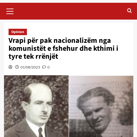
Primary
Menu
Opinion
Vrapi për pak nacionalizëm nga
komunistët e fshehur dhe kthimi i
tyre tek rrënjët
01/08/2023
0