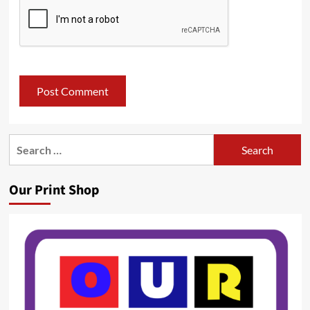
Search
for:
Our Print Shop