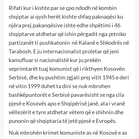
Rifati kur i kishte par se çpo ndodh në kombin
shqiptar ai qysh herët kishte shfaq paknaqësi ku
njëra prej pakanqësive ishte edhe shpëtimi i 46
shqiptarve atdhetar që ishin përgadit nga
ç
etniko
partizanët ti pushkatonin në Kalanë e Shkodrës në
Tarabosh. E ju internacionalist proletar që jeni
kamufluar si nacionalistë kur ju prekën
veprimtarët tuaj komunist që i rikthyen Kosovën
Serbisë, dhe ky pushtim zgjati prej vitit 1945 e deri
në vitin 1999 duhet ta dini se nuk mbrohen
bashkëpuntorët e Serbisë pavarësisht se nga cila
pjesë e Kosovës apo e Shqipërisë janë, ata i vranë
vëllezërit e tyre atdhetar vëtem që e shihnin dhe
punonin që shqiptaria të jetë pjesë e Evropës.
Nuk mbrohën krimet komuniste as në Kosovë e as