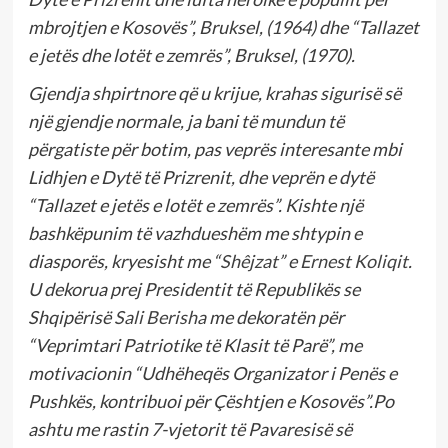
mbrojtjen e Kosovës”, Bruksel, (1964) dhe “Tallazet
e jetës dhe lotët e zemrës”, Bruksel, (1970).
Gjendja shpirtnore që u krijue, krahas sigurisë së
një gjendje normale, ja bani të mundun të
përgatiste për botim, pas veprës interesante mbi
Lidhjen e Dytë të Prizrenit, dhe veprën e dytë
“Tallazet e jetës e lotët e zemrës”. Kishte një
bashkëpunim të vazhdueshëm me shtypin e
diasporës, kryesisht me “
Shêjzat
” e
Ernest Koliqit
.
U dekorua prej Presidentit të Republikës se
Shqipërisë
Sali Berisha
me dekoratën për
“Veprimtari Patriotike të Klasit të Parë”, me
motivacionin “Udhëheqës Organizator i Penës e
Pushkës, kontribuoi për Çështjen e Kosovës”.Po
ashtu me rastin 7-vjetorit të Pavaresisë së