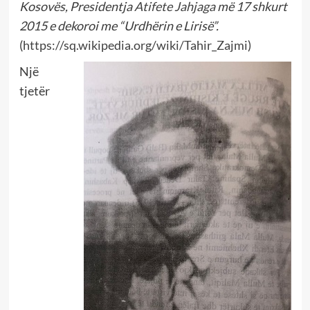
Kosovës, Presidentja
Atifete Jahjaga
më 17 shkurt
2015 e dekoroi me “Urdhërin e Lirisë”.
(
https://sq.wikipedia.org/wiki/Tahir_Zajmi
)
Një
tjetër