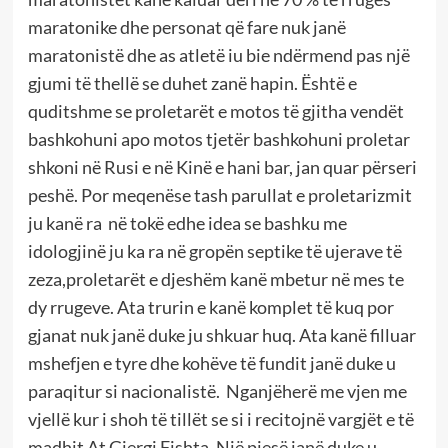
maratonike dhe personat që fare nuk janë
maratonistë dhe as atletë iu bie ndërmend pas një
gjumi të thellë se duhet zanë hapin. Është e
quditshme se proletarët e motos të gjitha vendët
bashkohuni apo motos tjetër bashkohuni proletar
shkoni në Rusi e në Kinë e hani bar, jan quar përseri
peshë. Por meqenëse tash parullat e proletarizmit
ju kanë ra në tokë edhe idea se bashku me
idologjinë ju ka ra në gropën septike të ujerave të
zeza,proletarët e djeshëm kanë mbetur në mes te
dy rrugeve. Ata trurin e kanë komplet të kuq por
gjanat nuk janë duke ju shkuar huq. Ata kanë filluar
mshefjen e tyre dhe kohëve të fundit janë duke u
paraqitur si nacionalistë. Nganjëherë me vjen me
vjellë kur i shoh të tillët se si i recitojnë vargjët e të
madhit At Gjergj Fishta. Një pjesë janë duke u