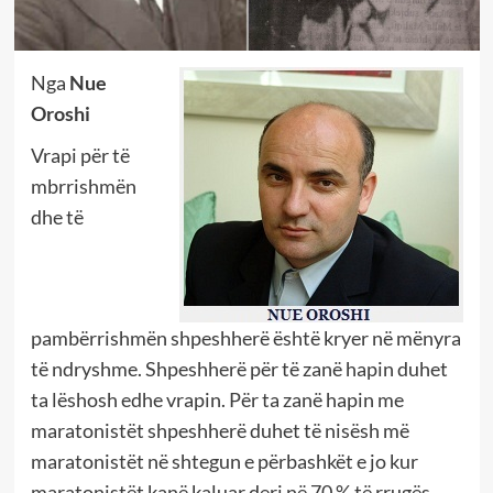
Nga
Nue
Oroshi
Vrapi për të
mbrrishmën
dhe të
pambërrishmën shpeshherë është kryer në mënyra
të ndryshme. Shpeshherë për të zanë hapin duhet
ta lëshosh edhe vrapin. Për ta zanë hapin me
maratonistët shpeshherë duhet të nisësh më
maratonistët në shtegun e përbashkët e jo kur
maratonistët kanë kaluar deri në 70 % të rrugës