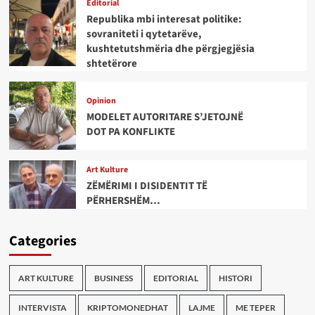
Editorial
Republika mbi interesat politike:
sovraniteti i qytetarëve,
kushtetutshmëria dhe përgjegjësia
shtetërore
Opinion
MODELET AUTORITARE S’JETOJNË
DOT PA KONFLIKTE
Art Kulture
ZËMËRIMI I DISIDENTIT TË
PËRHERSHËM…
Categories
ART KULTURE
BUSINESS
EDITORIAL
HISTORI
INTERVISTA
KRIPTOMONEDHAT
LAJME
ME TEPER