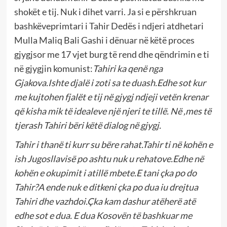
shokët e tij. Nuk i dihet varri. Ja si e përshkruan
bashkëveprimtari i Tahir Dedës i ndjeri atdhetari
Mulla Maliq Bali Gashi i dënuar në këtë proces
gjygjsor me 17 vjet burg të rend dhe qëndrimin e ti
në gjygjin komunist:
Tahiri ka qenë nga
Gjakova.Ishte djalë i zoti sa te duash.Edhe sot kur
me kujtohen fjalët e tij në gjygj ndjeji vetën krenar
që kisha mik të idealeve një njeri te tillë. Në ,mes të
tjerash Tahiri bëri këtë dialog në gjygj.
Tahir i thanë ti kurr su bëre rahat.Tahir ti në kohën e
ish Jugosllavisë po ashtu nuk u rehatove.Edhe në
kohën e okupimit i atillë mbete.E tani çka po do
Tahir?A ende nuk e ditkeni çka po dua iu drejtua
Tahiri dhe vazhdoi.Çka kam dashur atëherë atë
edhe sot e dua. E dua Kosovën të bashkuar me