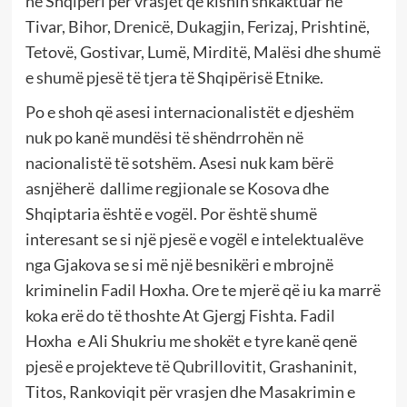
në Shqiperi për vrasjet që kishin shkaktuar në
Tivar, Bihor, Drenicë, Dukagjin, Ferizaj, Prishtinë,
Tetovë, Gostivar, Lumë, Mirditë, Malësi dhe shumë
e shumë pjesë të tjera të Shqipërisë Etnike.
Po e shoh që asesi internacionalistët e djeshëm
nuk po kanë mundësi të shëndrrohën në
nacionalistë të sotshëm. Asesi nuk kam bërë
asnjëherë dallime regjionale se Kosova dhe
Shqiptaria është e vogël. Por është shumë
interesant se si një pjesë e vogël e intelektualëve
nga Gjakova se si më një besnikëri e mbrojnë
kriminelin Fadil Hoxha. Ore te mjerë që iu ka marrë
koka erë do të thoshte At Gjergj Fishta. Fadil
Hoxha e Ali Shukriu me shokët e tyre kanë qenë
pjesë e projekteve të Qubrillovitit, Grashaninit,
Titos, Rankoviqit për vrasjen dhe Masakrimin e