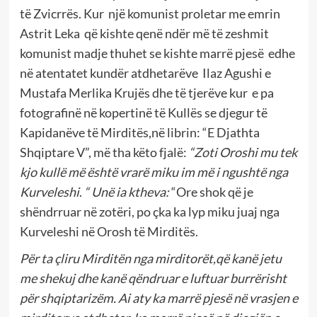
të Zvicrrës. Kur një komunist proletar me emrin
Astrit Leka që kishte qenë ndër më të zeshmit
komunist madje thuhet se kishte marrë pjesë edhe
në atentatet kundër atdhetarëve Ilaz Agushi e
Mustafa Merlika Krujës dhe të tjerëve kur e pa
fotografinë në kopertinë të Kullës se djegur të
Kapidanëve të Mirditës,në librin: “E Djathta
Shqiptare V”, më tha këto fjalë:
“Zoti Oroshi mu tek
kjo kullë më është vrarë miku im më i ngushtë nga
Kurveleshi
.
“
Unë ia ktheva:
“Ore shok që je
shëndrruar në zotëri, po çka ka lyp miku juaj nga
Kurveleshi në Orosh të Mirditës.
Për ta çliru Mirditën nga mirditorët,që kanë jetu
me shekuj dhe kanë qëndruar e luftuar burrërisht
për shqiptarizëm. Ai aty ka marrë pjesë në vrasjen e