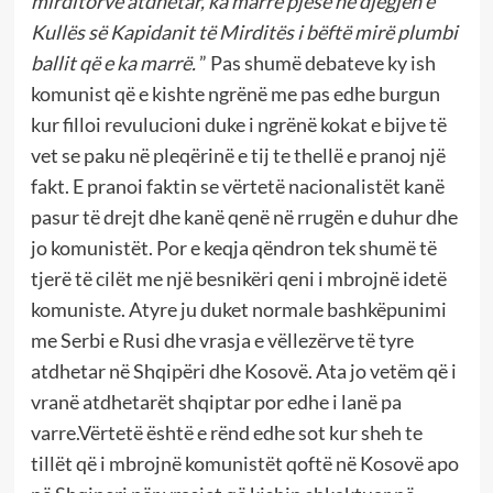
mirditorve atdhetar, ka marrë pjesë në djegjën e
Kullës së Kapidanit të Mirditës i bëftë mirë plumbi
ballit që e ka
marrë.
” Pas shumë debateve ky ish
komunist që e kishte ngrënë me pas edhe burgun
kur filloi revulucioni duke i ngrënë kokat e bijve të
vet se paku në pleqërinë e tij te thellë e pranoj një
fakt. E pranoi faktin se vërtetë nacionalistët kanë
pasur të drejt dhe kanë qenë në rrugën e duhur dhe
jo komunistët. Por e keqja qëndron tek shumë të
tjerë të cilët me një besnikëri qeni i mbrojnë idetë
komuniste. Atyre ju duket normale bashkëpunimi
me Serbi e Rusi dhe vrasja e vëllezërve të tyre
atdhetar në Shqipëri dhe Kosovë. Ata jo vetëm që i
vranë atdhetarët shqiptar por edhe i lanë pa
varre.Vërtetë është e rënd edhe sot kur sheh te
tillët që i mbrojnë komunistët qoftë në Kosovë apo