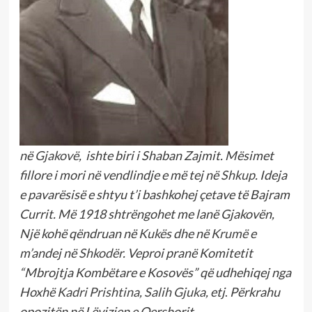
në
Gjakovë
, ishte biri i Shaban Zajmit. Mësimet
fillore i mori në vendlindje e më tej në
Shkup
. Ideja
e pavarësisë e shtyu t’i bashkohej çetave të Bajram
Currit. Më 1918 shtrëngohet me lanë Gjakovën,
Një kohë qëndruan në
Kukës
dhe në
Krumë
e
m’andej në
Shkodër
. Veproi pranë Komitetit
“Mbrojtja Kombëtare e Kosovës” që udhehiqej nga
Hoxhë
Kadri Prishtina
,
Salih Gjuka
, etj
.
Përkrahu
opozitën në Lëvizjen e Qershorit