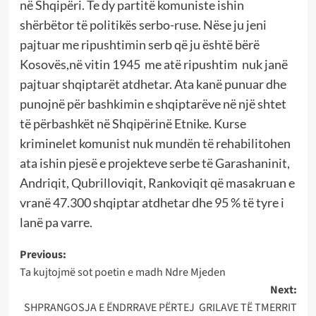
në Shqipëri. Te dy partitë komuniste ishin
shërbëtor të politikës serbo-ruse. Nëse ju jeni
pajtuar me ripushtimin serb që ju është bërë
Kosovës,në vitin 1945 me atë ripushtim nuk janë
pajtuar shqiptarët atdhetar. Ata kanë punuar dhe
punojnë për bashkimin e shqiptarëve në një shtet
të përbashkët në Shqipërinë Etnike. Kurse
kriminelet komunist nuk mundën të rehabilitohen
ata ishin pjesë e projekteve serbe të Garashaninit,
Andriqit, Qubrilloviqit, Rankoviqit që masakruan e
vranë 47.300 shqiptar atdhetar dhe 95 % të tyre i
lanë pa varre.
Post
Previous:
Ta kujtojmë sot poetin e madh Ndre Mjeden
navigation
Next:
SHPRANGOSJA E ËNDRRAVE PËRTEJ GRILAVE TË TMERRIT