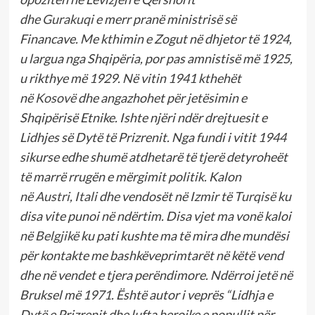
dhe
Gurakuqi
e
merr pranë
ministrisë së
Financave. Me kthimin e Zogut në dhjetor të 1924,
u largua nga Shqipëria, por pas amnistisë më 1925,
u rikthye më 1929. Në vitin 1941 kthehët
në
Kosovë
dhe angazhohet për jetësimin e
Shqipërisë Etnike. Ishte njëri ndër drejtuesit e
Lidhjes së Dytë të Prizrenit. Nga fundi i vitit 1944
sikurse edhe shumë atdhetarë të tjerë detyroheët
të marrë rrugën e mërgimit politik. Kalon
në
Austri
,
Itali
dhe vendosët në Izmir të
Turqisë
ku
disa vite punoi në ndërtim. Disa vjet ma vonë kaloi
në
Belgjikë
ku pati kushte ma të mira dhe mundësi
për kontakte me bashkëveprimtarët në këtë vend
dhe në vendet e tjera perëndimore. Ndërroi jetë në
Bruksel më 1971. Është autor i veprës “Lidhja e
Dytë e Prizrenit dhe lufta heroike e popullit për