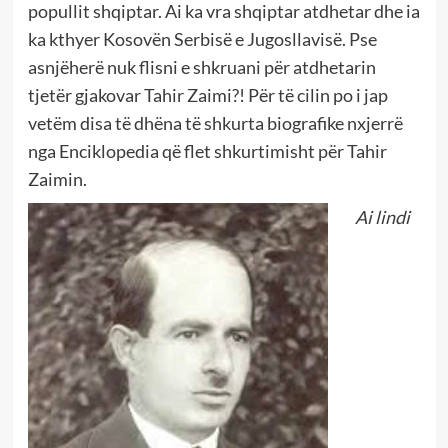
popullit shqiptar. Ai ka vra shqiptar atdhetar dhe ia
ka kthyer Kosovën Serbisë e Jugosllavisë. Pse
asnjëherë nuk flisni e shkruani për atdhetarin
tjetër gjakovar Tahir Zaimi?! Për të cilin po i jap
vetëm disa të dhëna të shkurta biografike nxjerrë
nga Enciklopedia që flet shkurtimisht për Tahir
Zaimin.
Ai lindi