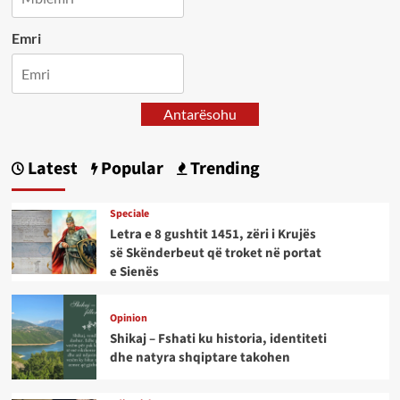
Emri
Antarësohu
Latest
Popular
Trending
Speciale
Letra e 8 gushtit 1451, zëri i Krujës
së Skënderbeut që troket në portat
e Sienës
Opinion
Shikaj – Fshati ku historia, identiteti
dhe natyra shqiptare takohen