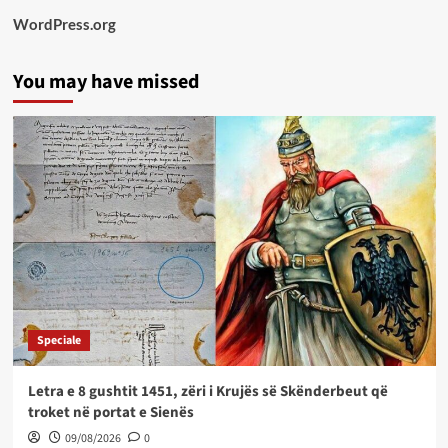
WordPress.org
You may have missed
Speciale
Letra e 8 gushtit 1451, zëri i Krujës së Skënderbeut që
troket në portat e Sienës
09/08/2026
0