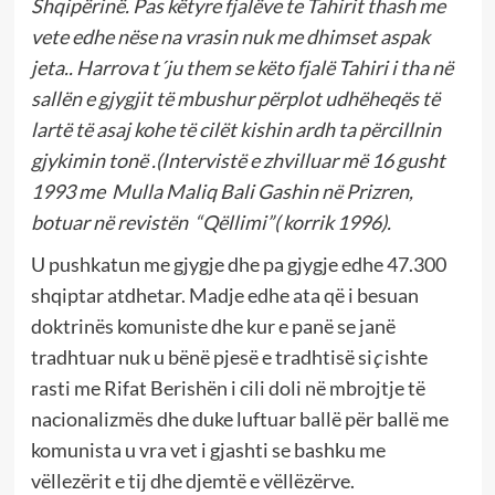
Shqipërinë. Pas këtyre fjalëve te Tahirit thash me
vete edhe nëse na vrasin nuk me dhimset aspak
jeta.. Harrova t´ju them se këto fjalë Tahiri i tha në
sallën e gjygjit të mbushur përplot udhëheqës të
lartë të asaj kohe të cilët kishin ardh ta përcillnin
gjykimin tonë .(Intervistë e zhvilluar më 16 gusht
1993 me Mulla Maliq Bali Gashin në Prizren,
botuar në revistën “Qëllimi”( korrik 1996).
U pushkatun me gjygje dhe pa gjygje edhe 47.300
shqiptar atdhetar. Madje edhe ata që i besuan
doktrinës komuniste dhe kur e panë se janë
tradhtuar nuk u bënë pjesë e tradhtisë si
ç
ishte
rasti me Rifat Berishën i cili doli në mbrojtje të
nacionalizmës dhe duke luftuar ballë për ballë me
komunista u vra vet i gjashti se bashku me
vëllezërit e tij dhe djemtë e vëllëzërve.