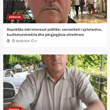
Editorial
Republika mbi interesat politike: sovraniteti i qytetarëve,
kushtetutshmëria dhe përgjegjësia shtetërore
08/08/2026
0
Opinion