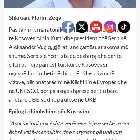
Shkruan:
Florim Zeqa
Pas takimit maratonik të Ohrit mes kryeministrit
të Kosovës Albin Kurti dhe presidentit të Serbisë
Aleksandër Vuçiq, gjërat janë çartësuar akoma më
shumë. Serbia e nxori atë që dëshiroj dhe për të
cilën punojë parreshtur, kurse Kosovës si
ngushëllim i mbeti dëshira për liberalizim të
vizave, për anëtarësim në Këshillin e Evropës dhe
në UNESCO, por pa asnjë shpresë për t’u bërë
anëtare e BE-së dhe pa ulëse në OKB.
Epilog i dhimbshëm për Kosovën
“Asociacioni nuk është vetëqeverisje e serbëve por
është vetë-menaxhim dhe natyrisht që unë jam