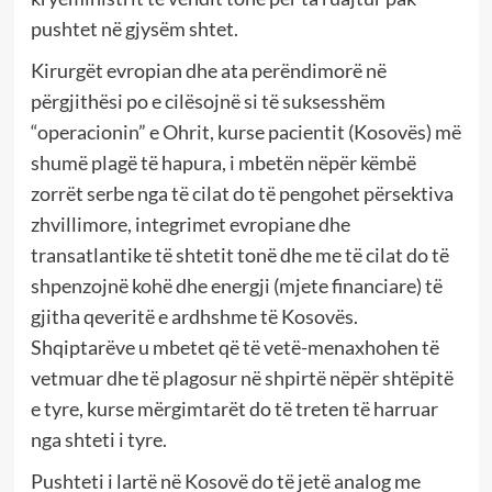
pushtet në gjysëm shtet.
Kirurgët evropian dhe ata perëndimorë në
përgjithësi po e cilësojnë si të suksesshëm
“operacionin” e Ohrit, kurse pacientit (Kosovës) më
shumë plagë të hapura, i mbetën nëpër këmbë
zorrët serbe nga të cilat do të pengohet përsektiva
zhvillimore, integrimet evropiane dhe
transatlantike të shtetit tonë dhe me të cilat do të
shpenzojnë kohë dhe energji (mjete financiare) të
gjitha qeveritë e ardhshme të Kosovës.
Shqiptarëve u mbetet që të vetë-menaxhohen të
vetmuar dhe të plagosur në shpirtë nëpër shtëpitë
e tyre, kurse mërgimtarët do të treten të harruar
nga shteti i tyre.
Pushteti i lartë në Kosovë do të jetë analog me