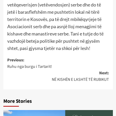
vetëqeverisjen (vetëvendosjen) serbe dhe do të
jetë i barasflefshëm me pushtetin lokal në tërë
territorin e Kosovës, pa të drejt mbikëqyrjeje të
Asociacionit serb dhe pa asnjë lloj menagjimi të
kishave dhe manastireve serbe. Tani e tutje do të
vazhdojë beteja politike për pushtet në gjysëm
shtet, pasi gjysma tjetër na shkoi për lesh!
Post
Previous:
Ruhu nga burgu i Tartarit!
navigation
Next:
NË KISHËN E LASHTË TË RUBIKUT
More Stories