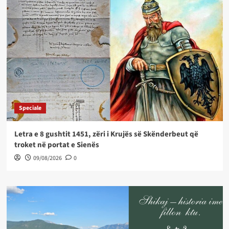
Speciale
Letra e 8 gushtit 1451, zëri i Krujës së Skënderbeut që
troket në portat e Sienës
09/08/2026
0