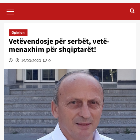
Primary
Menu
Opinion
Vetëvendosje për serbët, vetë-
menaxhim për shqiptarët!
19/03/2023
0