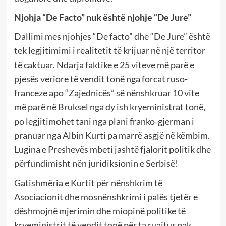
Njohja “De Facto” nuk është njohje “De Jure”
Dallimi mes njohjes “De facto” dhe “De Jure” është
tek legjitimimi i realitetit të krijuar në një territor
të caktuar. Ndarja faktike e 25 viteve më parë e
pjesës veriore të vendit tonë nga forcat ruso-
franceze apo “Zajednicës” së nënshkruar 10 vite
më parë në Bruksel nga dy ish kryeministrat tonë,
po legjitimohet tani nga plani franko-gjerman i
pranuar nga Albin Kurti pa marrë asgjë në këmbim.
Lugina e Preshevës mbeti jashtë fjalorit politik dhe
përfundimisht nën juridiksionin e Serbisë!
Gatishmëria e Kurtit për nënshkrim të
Asociacionit dhe mosnënshkrimi i palës tjetër e
dëshmojnë mjerimin dhe miopinë politike të
kryeministrit të vendit tonë për ta ruajtur pak