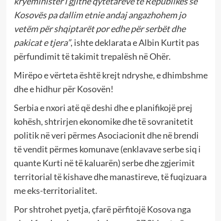
kryeministër i gjithë qytetarëve të Republikës së
Kosovës pa dallim etnie andaj angazhohem jo
vetëm për shqiptarët por edhe për serbët dhe
pakicat e tjera”
, ishte deklarata e Albin Kurtit pas
përfundimit të takimit trepalësh në Ohër.
Mirëpo e vërteta është krejt ndryshe, e dhimbshme
dhe e hidhur për Kosovën!
Serbia e nxori atë që deshi dhe e planifikojë prej
kohësh, shtrirjen ekonomike dhe të sovranitetit
politik në veri përmes Asociacionit dhe në brendi
të vendit përmes komunave (enklavave serbe siq i
quante Kurti në të kaluarën) serbe dhe zgjerimit
territorial të kishave dhe manastireve, të fuqizuara
me eks-territorialitet.
Por shtrohet pyetja, çfarë përfitojë Kosova nga