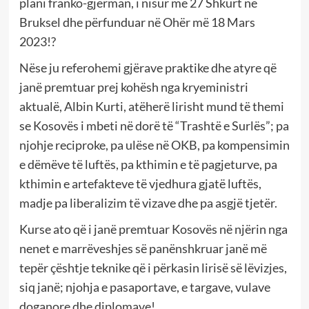
plani franko-gjerman, i nisur me 27 Shkurt në
Bruksel dhe përfunduar në Ohër më 18 Mars
2023!?
Nëse ju referohemi gjërave praktike dhe atyre që
janë premtuar prej kohësh nga kryeministri
aktualë, Albin Kurti, atëherë lirisht mund të themi
se Kosovës i mbeti në dorë të “Trashtë e Surlës”; pa
njohje reciproke, pa ulëse në OKB, pa kompensimin
e dëmëve të luftës, pa kthimin e të pagjeturve, pa
kthimin e artefakteve të vjedhura gjatë luftës,
madje pa liberalizim të vizave dhe pa asgjë tjetër.
Kurse ato që i janë premtuar Kosovës në njërin nga
nenet e marrëveshjes së panënshkruar janë më
tepër çështje teknike që i përkasin lirisë së lëvizjes,
siq janë; njohja e pasaportave, e targave, vulave
doganore dhe diplomave!