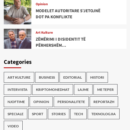
Opinion
MODELET AUTORITARE S’JETOJNË
DOT PA KONFLIKTE
Art Kulture
ZËMËRIMI I DISIDENTIT TË
PËRHERSHËM…
Categories
ART KULTURE
BUSINESS
EDITORIAL
HISTORI
INTERVISTA
KRIPTOMONEDHAT
LAJME
ME TEPER
NJOFTIME
OPINION
PERSONALITETE
REPORTAZH
SPECIALE
SPORT
STORIES
TECH
TEKNOLOGJIA
VIDEO