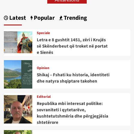
Latest
Popular
Trending
Speciale
Letra e 8 gushtit 1451, zëri i Krujës
së Skënderbeut që troket në portat
e Sienës
Opinion
Shikaj – Fshati ku historia, identiteti
dhe natyra shqiptare takohen
Editorial
Republika mbi interesat politike:
sovraniteti i qytetarëve,
kushtetutshmëria dhe përgjegjësia
shtetërore