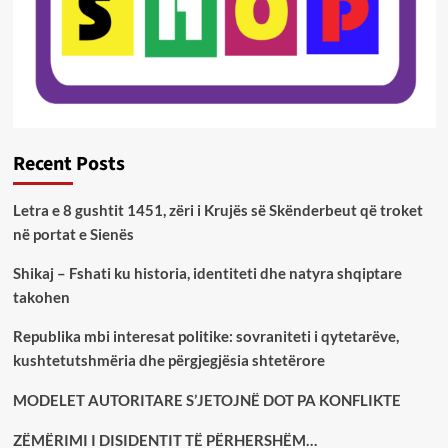
Recent Posts
Letra e 8 gushtit 1451, zëri i Krujës së Skënderbeut që troket
në portat e Sienës
Shikaj – Fshati ku historia, identiteti dhe natyra shqiptare
takohen
Republika mbi interesat politike: sovraniteti i qytetarëve,
kushtetutshmëria dhe përgjegjësia shtetërore
MODELET AUTORITARE S’JETOJNË DOT PA KONFLIKTE
ZËMËRIMI I DISIDENTIT TË PËRHERSHËM…