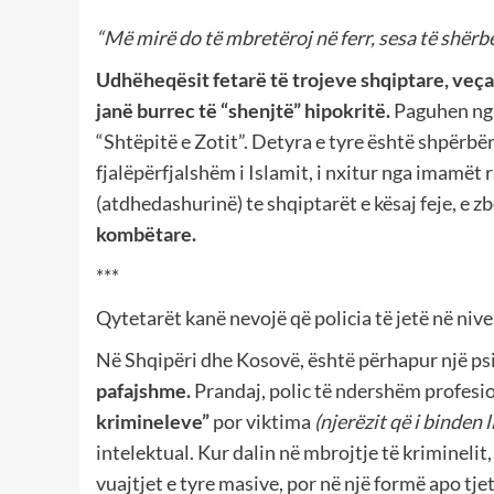
“Më mirë do të mbretëroj në ferr, sesa të shërbe
Udhëheqësit fetarë të trojeve shqiptare, veç
janë burrec të “shenjtë” hipokritë.
Paguhen nga
“Shtëpitë e Zotit”. Detyra e tyre është shpërbë
fjalëpërfjalshëm i Islamit, i nxitur nga imamët 
(atdhedashurinë) te shqiptarët e kësaj feje, e z
kombëtare.
***
Qytetarët kanë nevojë që policia të jetë në nive
Në Shqipëri dhe Kosovë, është përhapur një ps
pafajshme.
Prandaj, polic të ndershëm profesio
krimineleve”
por viktima
(njerëzit që i binden li
intelektual. Kur dalin në mbrojtje të krimineli
vuajtjet e tyre masive, por në një formë apo tje