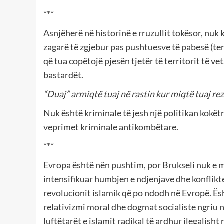
***
Asnjëherë në historinë e rruzullit tokësor, nuk 
zagarë të zgjebur pas pushtuesve të pabesë (terr
që tua copëtojë pjesën tjetër të territorit të v
bastardët.
“Duaj” armiqtë tuaj në rastin kur miqtë tuaj re
Nuk është kriminale të jesh një politikan kokëtr
veprimet kriminale antikombëtare.
***
Evropa është nën pushtim, por Brukseli nuk e m
intensifikuar humbjen e ndjenjave dhe konflikt
revolucionit islamik që po ndodh në Evropë. Ës
relativizmi moral dhe dogmat socialiste ngriu n
luftëtarët e islamit radikal të ardhur ilegalish