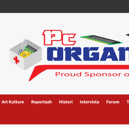
Art Kulture
Reportazh
Histori
Intervista
Forum
T