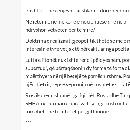
Pushteti dhe gënjeshtrat shkojnë dorë për dore
Ne jetojmë në një kohë emocionuese dhe në prit
ndryshon vetveten për të mirë?
Doktrina e realizmit gjeopolitik thotë se më e 
interesin e tyre vetjak të përcaktuar nga pozita
Lufta e Ftohët nuk ishte rend i pëlqyeshëm, por 
superfuqi, që përfaqësonin dy forma të forta d
mbërthyera në një betejë të pamëshirshme. Por 
njëri tjetrit, sepse vepronin në kushtet e shkatë
Rrezikohemi shumë nga fqinjët, Rusia dhe Turqi
SHBA-në, pa marrë parasysh se nga kush udhëhi
forcohet dhe të mbetet përgjithmonë.
***