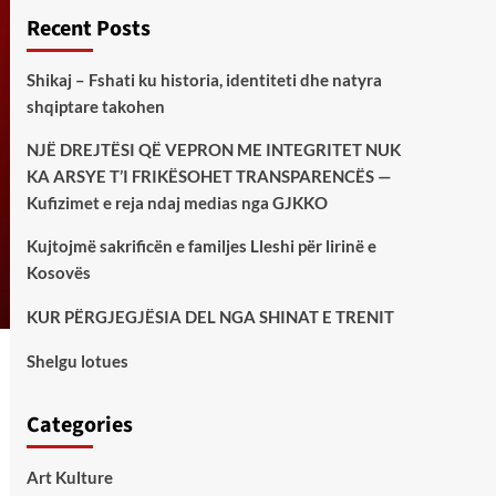
Recent Posts
Shikaj – Fshati ku historia, identiteti dhe natyra
shqiptare takohen
NJË DREJTËSI QË VEPRON ME INTEGRITET NUK
KA ARSYE T’I FRIKËSOHET TRANSPARENCËS —
Kufizimet e reja ndaj medias nga GJKKO
Kujtojmë sakrificën e familjes Lleshi për lirinë e
Kosovës
KUR PËRGJEGJËSIA DEL NGA SHINAT E TRENIT
Shelgu lotues
Categories
Art Kulture