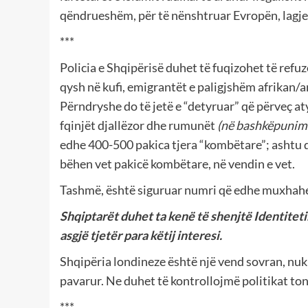
qëndrueshëm, për të nënshtruar Evropën, lagje 
***
Policia e Shqipërisë duhet të fuqizohet të refu
qysh në kufi, emigrantët e paligjshëm afrikan/a
Përndryshe do të jetë e “detyruar” që përveç aty
fqinjët djallëzor dhe rumunët
(në bashkëpunim 
edhe 400-500 pakica tjera “kombëtare”; ashtu q
bëhen vet pakicë kombëtare, në vendin e vet.
Tashmë, është siguruar numri që edhe muxhahed
Shqiptarët duhet ta kenë të shenjtë Identitet
asgjë tjetër para këtij interesi.
Shqipëria londineze është një vend sovran, nuk
pavarur. Ne duhet të kontrollojmë politikat ton
***