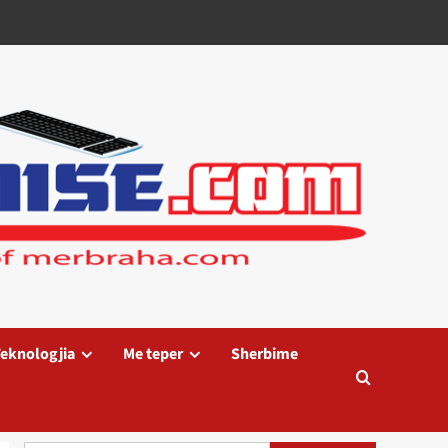
eknologjia
Me teper
Sherbime