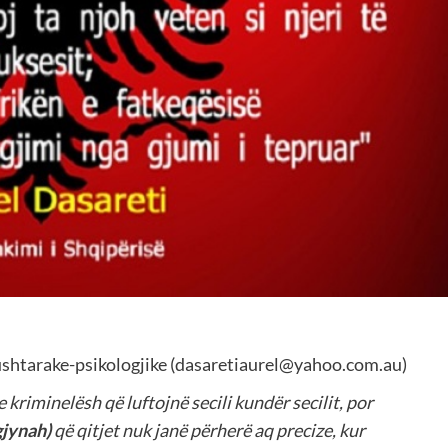
 ushtarake-psikologjike (dasaretiaurel@yahoo.com.au)
kriminelësh që luftojnë secili kundër secilit, por
gjynah)
që qitjet nuk janë përherë aq precize, kur