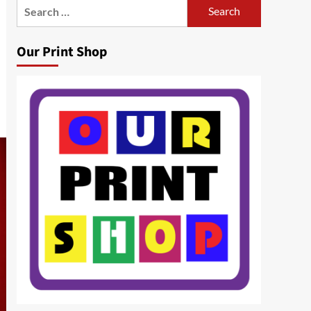
Search
for:
Our Print Shop