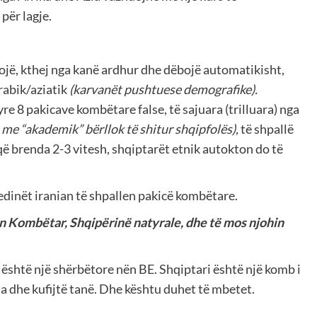
për lagje.
zojë, kthej nga kanë ardhur dhe dëbojë automatikisht,
rabik/aziatik
(karvanët pushtuese demografike).
re 8 pakicave kombëtare false, të sajuara (trilluara) nga
me “akademik” bërllok të shitur shqipfolës),
të shpallë
ë brenda 2-3 vitesh, shqiptarët etnik autokton do të
inët iranian të shpallen pakicë kombëtare.
in Kombëtar, Shqipërinë natyrale, dhe të mos njohin
 është një shërbëtore nën BE. Shqiptari është një komb i
a dhe kufijtë tanë. Dhe kështu duhet të mbetet.