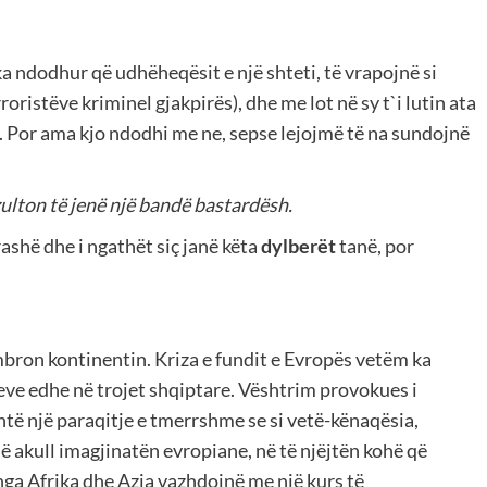
ka ndodhur që udhëheqësit e një shteti, të vrapojnë si
oristëve kriminel gjakpirës), dhe me lot në sy t`i lutin ata
et. Por ama kjo ndodhi me ne, sepse lejojmë të na sundojnë
zulton të jenë një bandë bastardësh.
ashë dhe i ngathët siç janë këta
dylberët
tanë, por
bron kontinentin. Kriza e fundit e Evropës vetëm ka
eve edhe në trojet shqiptare. Vështrim provokues i
htë një paraqitje e tmerrshme se si vetë-kënaqësia,
ë akull imagjinatën evropiane, në të njëjtën kohë që
t nga Afrika dhe Azia vazhdojnë me një kurs të