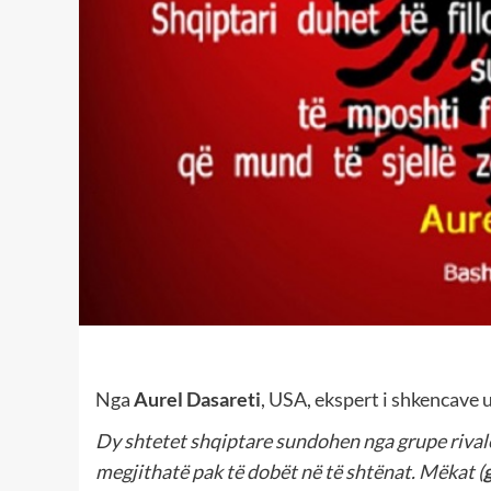
Nga
Aurel Dasareti
, USA, ekspert i shkencave
Dy shtetet shqiptare sundohen nga grupe rivale 
megjithatë pak të dobët në të shtënat. Mëkat (