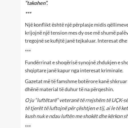
“takohen”.
***
Një konflikt është një përplasje midis qëllimev
krijojnë një tension mes dy ose më shumë palëve
tregojnë se kufijtë janë tejkaluar. Interesat dhe
***
Fundërrinat e shoqërisë synojnë zhdukjen e sh
shqiptare janë kapur nga interesat kriminale.
Gazetat më të famshme botërore kanë shkruar p
dhënë material të duhur të na përqeshin.
O ju “luftëtarë” veteranë të rrejshëm të UÇK-së! 
të tjerët të luftojnë për çështjen e tij, ai le të
kush nuk e ndau luftën me shokët dhe kërkon sh
***