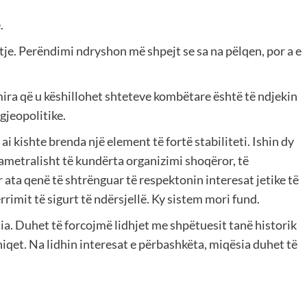
.
je. Perëndimi ndryshon më shpejt se sa na pëlqen, por a e
mira që u këshillohet shteteve kombëtare është të ndjekin
 gjeopolitike.
ai kishte brenda një element të fortë stabiliteti. Ishin dy
iametralisht të kundërta organizimi shoqëror, të
ata qenë të shtrënguar të respektonin interesat jetike të
rrimit të sigurt të ndërsjellë. Ky sistem mori fund.
a. Duhet të forcojmë lidhjet me shpëtuesit tanë historik
qet. Na lidhin interesat e përbashkëta, miqësia duhet të