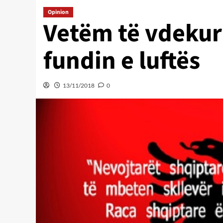
Opinion
Vetëm të vdekur
fundin e luftës
13/11/2018
0