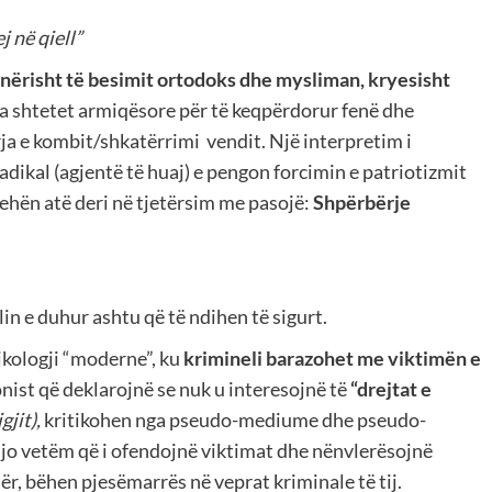
j në qiell”
anërisht të besimit ortodoks dhe mysliman, kryesisht
 shtetet armiqësore për të keqpërdorur fenë dhe
rja e kombit/shkatërrimi vendit. Një interpretim i
radikal (agjentë të huaj) e pengon forcimin e patriotizmit
behën atë deri në tjetërsim me pasojë:
Shpërbërje
lin e duhur ashtu që të ndihen të sigurt.
ikologji “moderne”, ku
krimineli barazohet me viktimën e
nist që deklarojnë se nuk u interesojnë të
“drejtat e
gjit),
kritikohen nga pseudo-mediume dhe pseudo-
t, jo vetëm që i ofendojnë viktimat dhe nënvlerësojnë
tër, bëhen pjesëmarrës në veprat kriminale të tij.