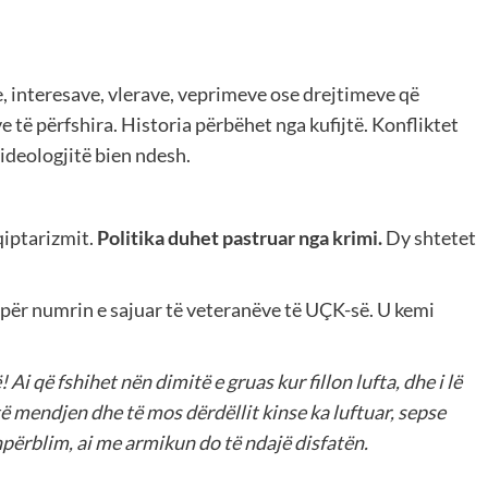
e, interesave, vlerave, veprimeve ose drejtimeve që
 të përfshira. Historia përbëhet nga kufijtë. Konfliktet
 ideologjitë bien ndesh.
qiptarizmit.
Politika duhet pastruar nga krimi.
Dy shtetet
ër numrin e sajuar të veteranëve të UÇK-së. U kemi
Ai që fshihet nën dimitë e gruas kur fillon lufta, dhe i lë
 ketë mendjen dhe të mos dërdëllit kinse ka luftuar, sepse
përblim, ai me armikun do të ndajë disfatën.