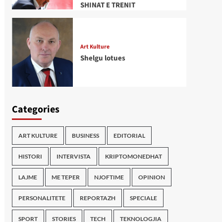
SHINAT E TRENIT
Art Kulture
Shelgu lotues
Categories
ART KULTURE
BUSINESS
EDITORIAL
HISTORI
INTERVISTA
KRIPTOMONEDHAT
LAJME
ME TEPER
NJOFTIME
OPINION
PERSONALITETE
REPORTAZH
SPECIALE
SPORT
STORIES
TECH
TEKNOLOGJIA