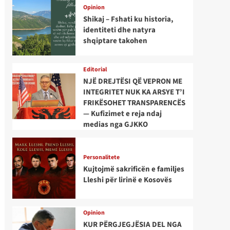
Opinion
Shikaj – Fshati ku historia,
identiteti dhe natyra
shqiptare takohen
Editorial
NJË DREJTËSI QË VEPRON ME
INTEGRITET NUK KA ARSYE T’I
FRIKËSOHET TRANSPARENCËS
— Kufizimet e reja ndaj
medias nga GJKKO
Personalitete
Kujtojmë sakrificën e familjes
Lleshi për lirinë e Kosovës
Opinion
KUR PËRGJEGJËSIA DEL NGA