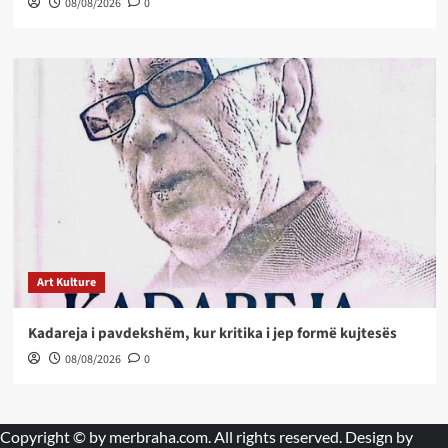
08/08/2026
0
Art Kulture
Kadareja i pavdekshëm, kur kritika i jep formë kujtesës
08/08/2026
0
Copyright © by
merbraha.com
. All rights reserved. Design by