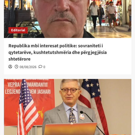
Editorial
Republika mbi interesat politike: sovraniteti i
qytetarëve, kushtetutshmëria dhe përgjegjësia
shtetërore
08/08/2026
0