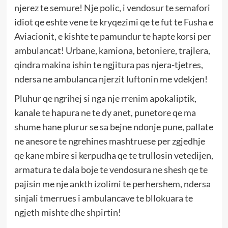
njerez te semure! Nje polic, i vendosur te semafori
idiot qe eshte vene te kryqezimi qe te fut te Fusha e
Aviacionit, e kishte te pamundur te hapte korsi per
ambulancat! Urbane, kamiona, betoniere, trajlera,
qindra makina ishin te ngjitura pas njera-tjetres,
ndersa ne ambulanca njerzit luftonin me vdekjen!
Pluhur qe ngrihej si nga nje rrenim apokaliptik,
kanale te hapura ne te dy anet, punetore qe ma
shume hane plurur se sa bejne ndonje pune, pallate
ne anesore te ngrehines mashtruese per zgjedhje
qe kane mbire si kerpudha qe te trullosin vetedijen,
armatura te dala boje te vendosura ne shesh qe te
pajisin me nje ankth izolimi te perhershem, ndersa
sinjali tmerrues i ambulancave te bllokuara te
ngjeth mishte dhe shpirtin!