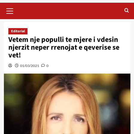
Primary
Menu
Editorial
Vetem nje populli te mjere i vdesin
njerzit neper rrenojat e qeverise se
vet!
01/03/2021
0