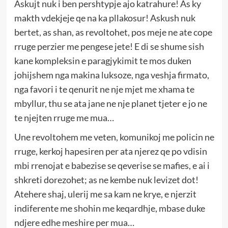
Askujt nuk i ben pershtypje ajo katrahure! As ky
makth vdekjeje qe na ka pllakosur! Askush nuk
bertet, as shan, as revoltohet, pos meje ne ate cope
rruge perzier me pengese jete! E di se shume sish
kane kompleksin e paragjykimit te mos duken
johijshem nga makina luksoze, nga veshja firmato,
nga favori i te qenurit ne nje mjet me xhama te
mbyllur, thu se ata jane ne nje planet tjeter e jo ne
te njejten rruge me mua…
Une revoltohem me veten, komunikoj me policin ne
rruge, kerkoj hapesiren per ata njerez qe po vdisin
mbi rrenojat e babezise se qeverise se mafies, e ai i
shkreti dorezohet; as ne kembe nuk levizet dot!
Atehere shaj, ulerij me sa kam ne krye, e njerzit
indiferente me shohin me keqardhje, mbase duke
ndjere edhe meshire per mua…