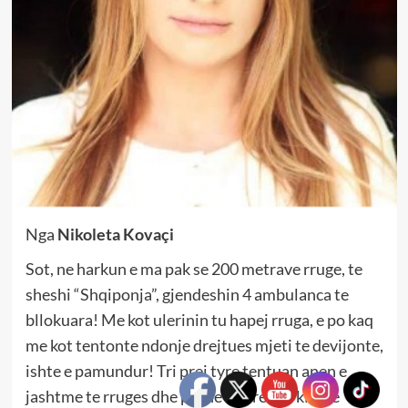
Nga
Nikoleta Kovaçi
Sot, ne harkun e ma pak se 200 metrave rruge, te
sheshi “Shqiponja”, gjendeshin 4 ambulanca te
bllokuara! Me kot ulerinin tu hapej rruga, e po kaq
me kot tentonte ndonje drejtues mjeti te devijonte,
ishte e pamundur! Tri prej tyre tentuan anen e
jashtme te rruges dhe pashe se brenda kishte