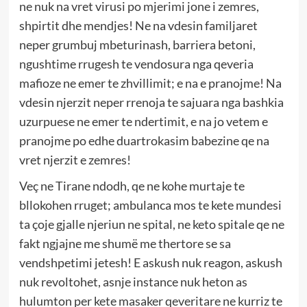
ne nuk na vret virusi po mjerimi jone i zemres,
shpirtit dhe mendjes! Ne na vdesin familjaret
neper grumbuj mbeturinash, barriera betoni,
ngushtime rrugesh te vendosura nga qeveria
mafioze ne emer te zhvillimit; e na e pranojme! Na
vdesin njerzit neper rrenoja te sajuara nga bashkia
uzurpuese ne emer te ndertimit, e na jo vetem e
pranojme po edhe duartrokasim babezine qe na
vret njerzit e zemres!
Veç ne Tirane ndodh, qe ne kohe murtaje te
bllokohen rruget; ambulanca mos te kete mundesi
ta çoje gjalle njeriun ne spital, ne keto spitale qe ne
fakt ngjajne me shumë me thertore se sa
vendshpetimi jetesh! E askush nuk reagon, askush
nuk revoltohet, asnje instance nuk heton as
hulumton per kete masaker qeveritare ne kurriz te