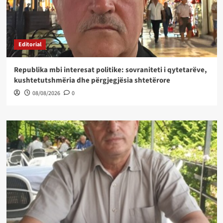
Editorial
Republika mbi interesat politike: sovraniteti i qytetarëve,
kushtetutshmëria dhe përgjegjësia shtetërore
08/08/2026
0