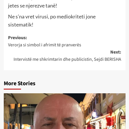
jetes se njerezve tanë!
Ne s’na vret virusi, po mediokriteti jone
sistematik!
Post
Previous:
Verorja si simbol i afrimit të pranverës
navigation
Next:
Intervistë me shkrimtarin dhe publicistin, Sejdi BERISHA
More Stories