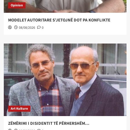
Opinion
MODELET AUTORITARE S’JETOJNË DOT PA KONFLIKTE
08/08/2026
0
Art Kulture
ZËMËRIMI I DISIDENTIT TË PËRHERSHËM…