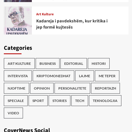
Art Kulture
Kadareja i pavdekshëm, kur kritika i
jep formë kujtesës
Categories
ART KULTURE
BUSINESS
EDITORIAL
HISTORI
INTERVISTA
KRIPTOMONEDHAT
LAJME
ME TEPER
NJOFTIME
OPINION
PERSONALITETE
REPORTAZH
SPECIALE
SPORT
STORIES
TECH
TEKNOLOGJIA
VIDEO
CoverNews Social