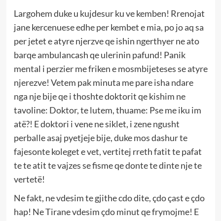
Largohem duke u kujdesur ku ve kemben! Rrenojat
jane kercenuese edhe per kembet e mia, po jo aq sa
per jetet e atyre njerzve qe ishin ngerthyer ne ato
barqe ambulancash qe ulerinin pafund! Panik
mental i perzier me friken e mosmbijeteses se atyre
njerezve! Vetem pak minuta me pare isha ndare
nga nje bije qe i thoshte doktorit qe kishim ne
tavoline: Doktor, te lutem, thuame: Pse me iku im
atë?! E doktori i vene ne siklet, i zene ngusht
perballe asaj pyetjeje bije, duke mos dashur te
fajesonte koleget e vet, vertitej rreth fatit te pafat
te te atit te vajzes se fisme qe donte te dinte nje te
vertetë!
Ne fakt, ne vdesim te gjithe cdo dite, çdo çast e çdo
hap! Ne Tirane vdesim çdo minut qe frymojme! E