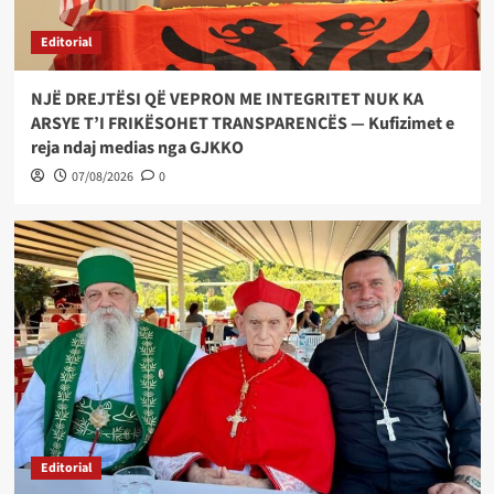
Editorial
NJË DREJTËSI QË VEPRON ME INTEGRITET NUK KA
ARSYE T’I FRIKËSOHET TRANSPARENCËS — Kufizimet e
reja ndaj medias nga GJKKO
07/08/2026
0
Editorial