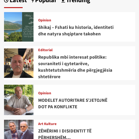
Latest
Popular
Trending
Opinion
Shikaj – Fshati ku historia, identiteti
dhe natyra shqiptare takohen
Editorial
Republika mbi interesat politike:
sovraniteti i qytetarëve,
kushtetutshmëria dhe përgjegjësia
shtetërore
Opinion
MODELET AUTORITARE S’JETOJNË
DOT PA KONFLIKTE
Art Kulture
ZËMËRIMI I DISIDENTIT TË
PËRHERSHËM…