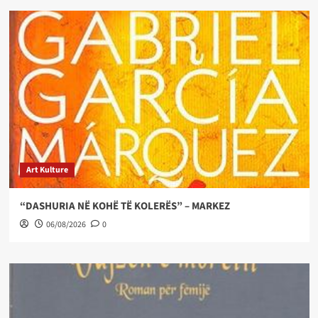
Art Kulture
“DASHURIA NË KOHË TË KOLERËS” – MARKEZ
06/08/2026
0