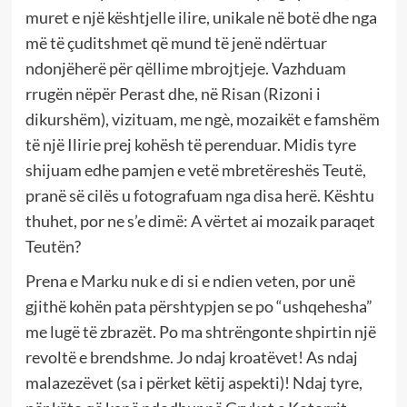
muret e një kështjelle ilire, unikale në botë dhe nga
më të çuditshmet që mund të jenë ndërtuar
ndonjëherë për qëllime mbrojtjeje. Vazhduam
rrugën nëpër Perast dhe, në Risan (Rizoni i
dikurshëm), vizituam, me ngè, mozaikët e famshëm
të një Ilirie prej kohësh të perenduar. Midis tyre
shijuam edhe pamjen e vetë mbretëreshës Teutë,
pranë së cilës u fotografuam nga disa herë. Kështu
thuhet, por ne s’e dimë: A vërtet ai mozaik paraqet
Teutën?
Prena e Marku nuk e di si e ndien veten, por unë
gjithë kohën pata përshtypjen se po “ushqehesha”
me lugë të zbrazët. Po ma shtrëngonte shpirtin një
revoltë e brendshme. Jo ndaj kroatëvet! As ndaj
malazezëvet (sa i përket këtij aspekti)! Ndaj tyre,