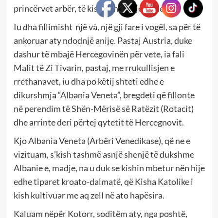
princërvet arbër, të kish edhe dalje në det.
Iu dha fillimisht një và, një gji fare i vogël, sa për të
ankoruar aty ndodnjë anije. Pastaj Austria, duke
dashur të mbajë Hercegovinën për vete, ia fali
Malit të Zi Tivarin, pastaj, me rrukullisjen e
rrethanavet, iu dha po këtij shteti edhe e
dikurshmja “Albania Veneta”, bregdeti që fillonte
në perendim të Shën-Mërisë së Ratëzit (Rotacit)
dhe arrinte deri përtej qytetit të Hercegnovit.
Kjo Albania Veneta (Arbëri Venedikase), që ne e
vizituam, s’kish tashmë asnjë shenjë të dukshme
Albanie e, madje, na u duk se kishin mbetur nën hije
edhe tiparet kroato-dalmatë, që Kisha Katolike i
kish kultivuar me aq zell në ato hapësira.
Kaluam nëpër Kotorr, soditëm aty, nga poshtë,