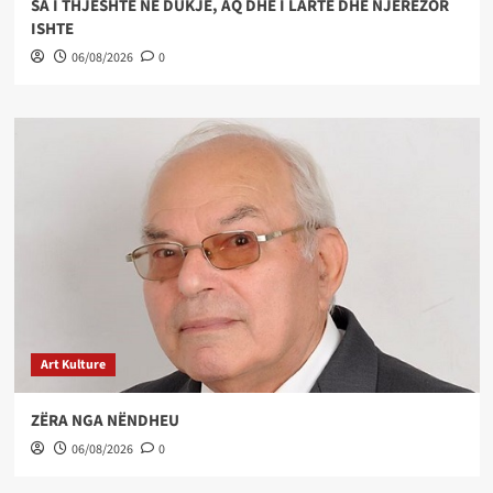
SA I THJESHTË NË DUKJE, AQ DHE I LARTË DHE NJERËZOR
ISHTE
06/08/2026
0
Art Kulture
ZËRA NGA NËNDHEU
06/08/2026
0