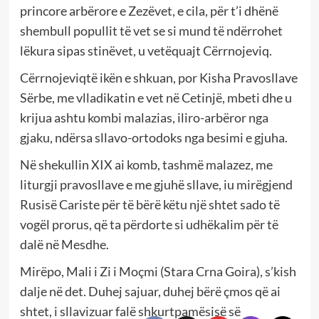
princore arbërore e Zezëvet, e cila, për t’i dhënë
shembull popullit të vet se si mund të ndërrohet
lëkura sipas stinëvet, u vetëquajt Cërrnojeviq.
Cërrnojeviqtë ikën e shkuan, por Kisha Pravosllave
Sërbe, me vlladikatin e vet në Cetinjë, mbeti dhe u
krijua ashtu kombi malazias, iliro-arbëror nga
gjaku, ndërsa sllavo-ortodoks nga besimi e gjuha.
Në shekullin XIX ai komb, tashmë malazez, me
liturgji pravosllave e me gjuhë sllave, iu mirëgjend
Rusisë Cariste për të bërë këtu një shtet sado të
vogël prorus, që ta përdorte si udhëkalim për të
dalë në Mesdhe.
Mirëpo, Mali i Zi i Moçmi (Stara Crna Goira), s’kish
dalje në det. Duhej sajuar, duhej bërë çmos që ai
shtet, i sllavizuar falë shkurtpamësisë së