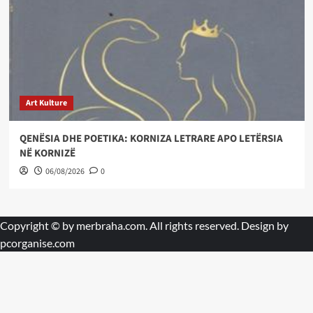
Art Kulture
QENËSIA DHE POETIKA: KORNIZA LETRARE APO LETËRSIA
NË KORNIZË
06/08/2026
0
Copyright © by
merbraha.com
. All rights reserved. Design by
pcorganise.com