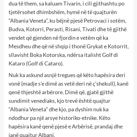
dua të them, sa kaluam Tivarin, i cili gjithashtu po
tjetërsohet dhimbshëm, hymë në të quajturën
“Albania Veneta”, ku bëjnë pjesë Petrovaci i sotëm,
Budva, Kotorri, Perasti, Risani, Tivati dhe të gjithë
vendet që gjenden në fjordin e vetëm që ka
Mesdheu dhe që në shqip i thonë Grykat e Kotorrit,
sllavisht Boka Kotorska, ndërsa italisht Golf di
Kataro (Golf di Cataro).
Nuk ka askund asnjë tregues që këto hapësira deri
vonë (madje s’e dimë as vetë deri në ç’shekull), kanë
qenë thjeshtë arbërore. Dimë që, gjatë gjithë
sundimit venediaks, kjo trevë është quajtur
“Albania Veneta” dhe kjo, pa dyshim nuk ka
ndodhur pa një arsye historiko-etnike. Këto
hapësira kanë qenë pjesë e Arbërisë, prandaj dhe
janë quajtur Albani.