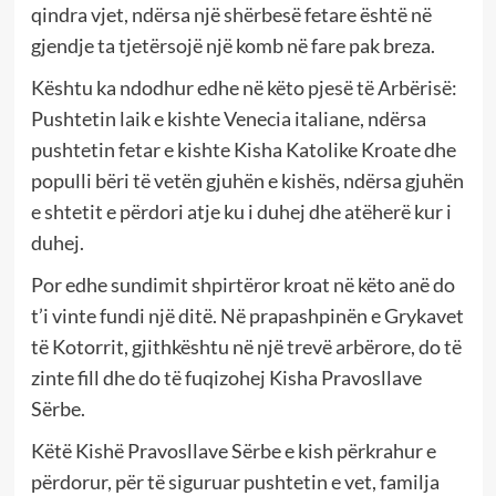
qindra vjet, ndërsa një shërbesë fetare është në
gjendje ta tjetërsojë një komb në fare pak breza.
Kështu ka ndodhur edhe në këto pjesë të Arbërisë:
Pushtetin laik e kishte Venecia italiane, ndërsa
pushtetin fetar e kishte Kisha Katolike Kroate dhe
populli bëri të vetën gjuhën e kishës, ndërsa gjuhën
e shtetit e përdori atje ku i duhej dhe atëherë kur i
duhej.
Por edhe sundimit shpirtëror kroat në këto anë do
t’i vinte fundi një ditë. Në prapashpinën e Grykavet
të Kotorrit, gjithkështu në një trevë arbërore, do të
zinte fill dhe do të fuqizohej Kisha Pravosllave
Sërbe.
Këtë Kishë Pravosllave Sërbe e kish përkrahur e
përdorur, për të siguruar pushtetin e vet, familja