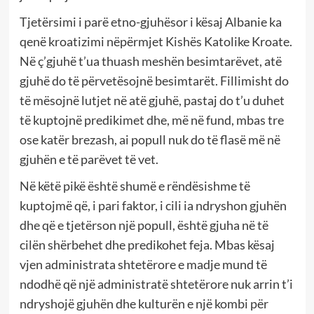
Tjetërsimi i parë etno-gjuhësor i kësaj Albanie ka
qenë kroatizimi nëpërmjet Kishës Katolike Kroate.
Në ç’gjuhë t’ua thuash meshën besimtarëvet, atë
gjuhë do të përvetësojnë besimtarët. Fillimisht do
të mësojnë lutjet në atë gjuhë, pastaj do t’u duhet
të kuptojnë predikimet dhe, më në fund, mbas tre
ose katër brezash, ai popull nuk do të flasë më në
gjuhën e të parëvet të vet.
Në këtë pikë është shumë e rëndësishme të
kuptojmë që, i pari faktor, i cili ia ndryshon gjuhën
dhe që e tjetërson një popull, është gjuha në të
cilën shërbehet dhe predikohet feja. Mbas kësaj
vjen administrata shtetërore e madje mund të
ndodhë që një administratë shtetërore nuk arrin t’i
ndryshojë gjuhën dhe kulturën e një kombi për