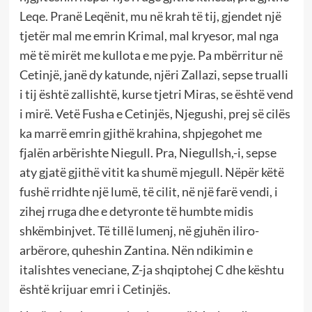
Leqe. Pranë Leqënit, mu në krah të tij, gjendet një
tjetër mal me emrin Krimal, mal kryesor, mal nga
më të mirët me kullota e me pyje. Pa mbërritur në
Cetinjë, janë dy katunde, njëri Zallazi, sepse trualli
i tij është zallishtë, kurse tjetri Miras, se është vend
i mirë. Vetë Fusha e Cetinjës, Njegushi, prej së cilës
ka marrë emrin gjithë krahina, shpjegohet me
fjalën arbërishte Niegull. Pra, Niegullsh,-i, sepse
aty gjatë gjithë vitit ka shumë mjegull. Nëpër këtë
fushë rridhte një lumë, të cilit, në një farë vendi, i
zihej rruga dhe e detyronte të humbte midis
shkëmbinjvet. Të tillë lumenj, në gjuhën iliro-
arbërore, quheshin Zantina. Nën ndikimin e
italishtes veneciane, Z-ja shqiptohej C dhe kështu
është krijuar emri i Cetinjës.