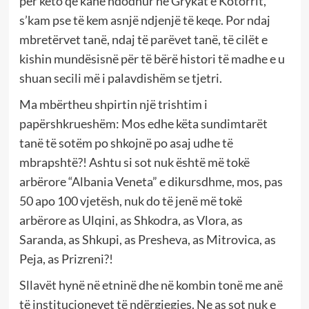
për këto që kanë ndodhur në Grykat e Kotorrit,
s’kam pse të kem asnjë ndjenjë të keqe. Por ndaj
mbretërvet tanë, ndaj të parëvet tanë, të cilët e
kishin mundësisnë për të bërë histori të madhe e u
shuan secili më i palavdishëm se tjetri.
Ma mbërtheu shpirtin një trishtim i
papërshkrueshëm: Mos edhe këta sundimtarët
tanë të sotëm po shkojnë po asaj udhe të
mbrapshtë?! Ashtu si sot nuk është më tokë
arbërore “Albania Veneta” e dikursdhme, mos, pas
50 apo 100 vjetësh, nuk do të jenë më tokë
arbërore as Ulqini, as Shkodra, as Vlora, as
Saranda, as Shkupi, as Presheva, as Mitrovica, as
Peja, as Prizreni?!
Sllavët hynë në etninë dhe në kombin tonë me anë
të institucionevet të ndërgjegjes. Ne as sot nuk e