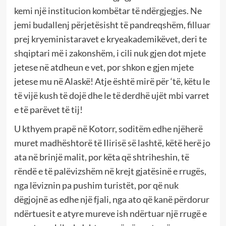
kemi një institucion kombëtar të ndërgjegjes. Ne
jemi budallenj përjetësisht të pandreqshëm, filluar
prej kryeministaravet e kryeakademikëvet, deri te
shqiptari më i zakonshëm, i cili nuk gjen dot mjete
jetese në atdheun e vet, por shkon e gjen mjete
jetese mu në Alaskë! Atje është mirë për ‘të, këtu le
të vijë kush të dojë dhe le të derdhë ujët mbi varret
e të parëvet të tij!
U kthyem prapë në Kotorr, soditëm edhe njëherë
muret madhështorë të Ilirisë së lashtë, këtë herë jo
ata në brinjë malit, por këta që shtriheshin, të
rëndë e të palëvizshëm në krejt gjatësinë e rrugës,
nga lëviznin pa pushim turistët, por që nuk
dëgjojnë as edhe një fjali, nga ato që kanë përdorur
ndërtuesit e atyre mureve ish ndërtuar një rrugë e