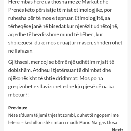
Herë mbas here ua thosha me zë Markut dhe
Prenës këto përsiatje të miat etimologjike, por
ruhesha për të mos e tepruar. Etimologjitë, sa
tërheqëse janë në bisedat kur njerëzit udhëtojnë,
aq edhe të bezdisshme mund të bëhen, kur
shpjeguesi, duke mos e ruajtur masën, shndërrohet
në llafazan.
Gjithsesi, mendoj se bëmë një udhëtim mjaft të
dobishëm. Atdheu i tjetërsuar të dhimbet dhe
njëkohësisht të shtie dridhmat: Mos po na
greqizohet e sllavizohet edhe kjo pjesë që na ka
mbetur?!
Post
Previous:
Nëse s’duam të jemi thjesht zombi, duhet të ngopemi me
navigation
letërsi – këshillon shkrimtari i madh Mario Margas Llosa
Next: