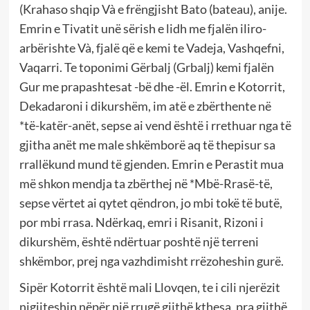
(Krahaso shqip Và e frëngjisht Bato (bateau), anije.
Emrin e Tivatit unë sërish e lidh me fjalën iliro-
arbërishte Và, fjalë që e kemi te Vadeja, Vashqefni,
Vaqarri. Te toponimi Gërbalj (Grbalj) kemi fjalën
Gur me prapashtesat -bë dhe -ël. Emrin e Kotorrit,
Dekadaroni i dikurshëm, im atë e zbërthente në
*të-katër-anët, sepse ai vend është i rrethuar nga të
gjitha anët me male shkëmborë aq të thepisur sa
rrallëkund mund të gjenden. Emrin e Perastit mua
më shkon mendja ta zbërthej në *Mbë-Rrasë-të,
sepse vërtet ai qytet qëndron, jo mbi tokë të butë,
por mbi rrasa. Ndërkaq, emri i Risanit, Rizoni i
dikurshëm, është ndërtuar poshtë një terreni
shkëmbor, prej nga vazhdimisht rrëzoheshin gurë.
Sipër Kotorrit është mali Llovqen, te i cili njerëzit
njgjiteshin nëpër një rrugë gjithë kthesa, pra gjithë