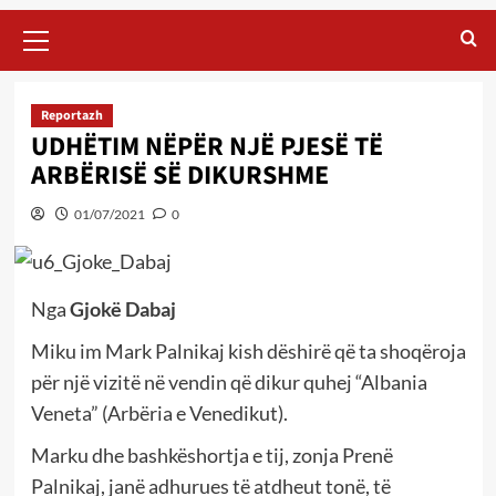
Primary
Menu
Reportazh
UDHËTIM NËPËR NJË PJESË TË
ARBËRISË SË DIKURSHME
01/07/2021
0
Nga
Gjokë Dabaj
Miku im Mark Palnikaj kish dëshirë që ta shoqëroja
për një vizitë në vendin që dikur quhej “Albania
Veneta” (Arbëria e Venedikut).
Marku dhe bashkëshortja e tij, zonja Prenë
Palnikaj, janë adhurues të atdheut tonë, të