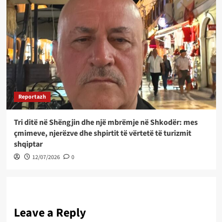
Reportazh
Tri ditë në Shëngjin dhe një mbrëmje në Shkodër: mes
çmimeve, njerëzve dhe shpirtit të vërtetë të turizmit
shqiptar
12/07/2026
0
Leave a Reply