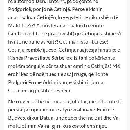
re automobilash. Ishte rrugë që çonte në
Podgoricë, por jo në Cetinjë. Përse e kishin
anashkaluar Cetinjën, kryeqytetin e dikurshëm të
Malit të Zi?! A mos ky anashkalim tregonte
(simbolikisht dhe praktikisht) që Cetinja tashmë s’i
hynte në punë askujt?! Cetinja historibërëse!
Cetinja kombkrijuese! Cetinja, ruajtësja fanatike e
Kishës Pravosllave Sërbe, e cila tani po kërkonte
me këmbëngulje për ta shuar emrin e Cetinjës! Më
erdhi keq që ndërtuesit e asaj rruge, që lidhte
Podgoricën me Adriatikun, e kishin injoruar
Cetinjën aq poshtërueshëm.
Në rrugën që bëmë, mua si gjuhëtar, më pëlqente të
përsiatja toponiminë e atyre krahinave. Emrin e
Budvës, dikur Batua, unë e zbërthej në Bat dhe Va,
me kuptimin Va-ni, gjiri, ku akostohen anijet.