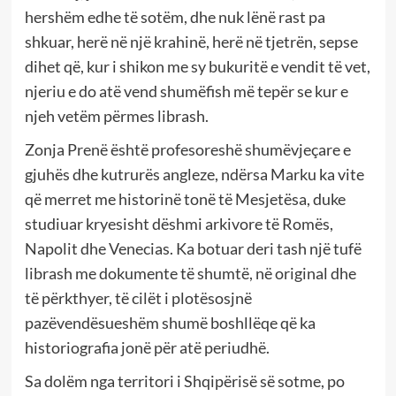
hershëm edhe të sotëm, dhe nuk lënë rast pa
shkuar, herë në një krahinë, herë në tjetrën, sepse
dihet që, kur i shikon me sy bukuritë e vendit të vet,
njeriu e do atë vend shumëfish më tepër se kur e
njeh vetëm përmes librash.
Zonja Prenë është profesoreshë shumëvjeçare e
gjuhës dhe kutrurës angleze, ndërsa Marku ka vite
që merret me historinë tonë të Mesjetësa, duke
studiuar kryesisht dëshmi arkivore të Romës,
Napolit dhe Venecias. Ka botuar deri tash një tufë
librash me dokumente të shumtë, në original dhe
të përkthyer, të cilët i plotësosjnë
pazëvendësueshëm shumë boshllëqe që ka
historiografia jonë për atë periudhë.
Sa dolëm nga territori i Shqipërisë së sotme, po