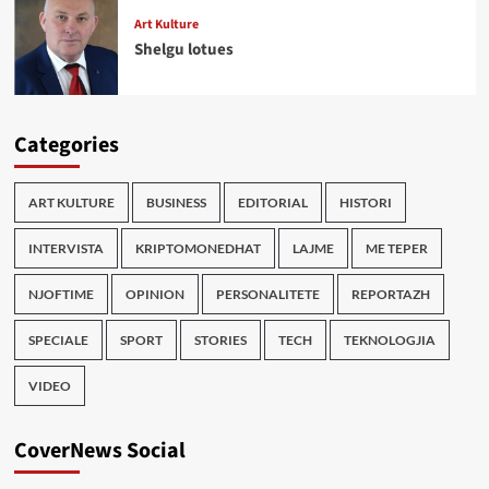
Art Kulture
Shelgu lotues
Categories
ART KULTURE
BUSINESS
EDITORIAL
HISTORI
INTERVISTA
KRIPTOMONEDHAT
LAJME
ME TEPER
NJOFTIME
OPINION
PERSONALITETE
REPORTAZH
SPECIALE
SPORT
STORIES
TECH
TEKNOLOGJIA
VIDEO
CoverNews Social