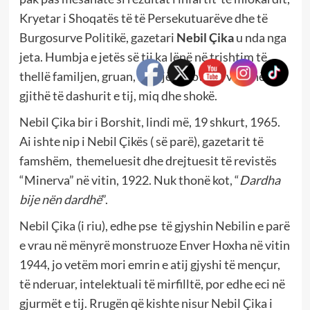
Kryetar i Shoqatës të të Persekutuarëve dhe të
Burgosurve Politikë, gazetari
Nebil Çika
u nda nga
jeta. Humbja e jetës së tij ka lënë në trishtim të
thellë familjen, gruan, fëmijët, motrën, vëllanë dhe
gjithë të dashurit e tij, miq dhe shokë.
Nebil Çika bir i Borshit, lindi më, 19 shkurt, 1965.
Ai ishte nip i Nebil Çikës ( së parë), gazetarit të
famshëm, themeluesit dhe drejtuesit të revistës
“Minerva” në vitin, 1922. Nuk thonë kot, “
Dardha
bije nën dardhë
”.
Nebil Çika (i riu), edhe pse të gjyshin Nebilin e parë
e vrau në mënyrë monstruoze Enver Hoxha në vitin
1944, jo vetëm mori emrin e atij gjyshi të mençur,
të nderuar, intelektuali të mirfilltë, por edhe eci në
gjurmët e tij. Rrugën që kishte nisur Nebil Çika i