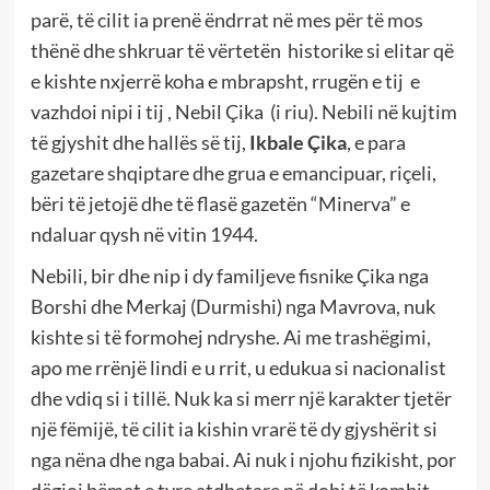
parë, të cilit ia prenë ëndrrat në mes për të mos
thënë dhe shkruar të vërtetën historike si elitar që
e kishte nxjerrë koha e mbrapsht, rrugën e tij e
vazhdoi nipi i tij , Nebil Çika (i riu). Nebili në kujtim
të gjyshit dhe hallës së tij,
Ikbale Çika
, e para
gazetare shqiptare dhe grua e emancipuar, riçeli,
bëri të jetojë dhe të flasë gazetën “Minerva” e
ndaluar qysh në vitin 1944.
Nebili, bir dhe nip i dy familjeve fisnike Çika nga
Borshi dhe Merkaj (Durmishi) nga Mavrova, nuk
kishte si të formohej ndryshe. Ai me trashëgimi,
apo me rrënjë lindi e u rrit, u edukua si nacionalist
dhe vdiq si i tillë. Nuk ka si merr një karakter tjetër
një fëmijë, të cilit ia kishin vrarë të dy gjyshërit si
nga nëna dhe nga babai. Ai nuk i njohu fizikisht, por
dëgjoi bëmat e tyre atdhetare në dobi të kombit.