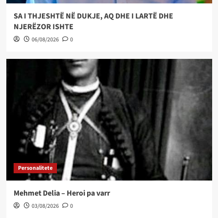
SA I THJESHTË NË DUKJE, AQ DHE I LARTË DHE
NJERËZOR ISHTE
06/08/2026
0
Personalitete
Mehmet Delia – Heroi pa varr
03/08/2026
0