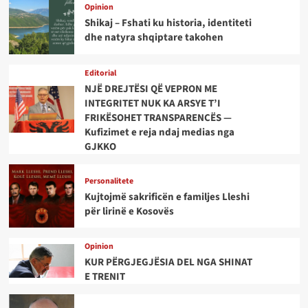
Opinion
Shikaj – Fshati ku historia, identiteti
dhe natyra shqiptare takohen
Editorial
NJË DREJTËSI QË VEPRON ME
INTEGRITET NUK KA ARSYE T’I
FRIKËSOHET TRANSPARENCËS —
Kufizimet e reja ndaj medias nga
GJKKO
Personalitete
Kujtojmë sakrificën e familjes Lleshi
për lirinë e Kosovës
Opinion
KUR PËRGJEGJËSIA DEL NGA SHINAT
E TRENIT