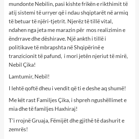
mundonte Nebilin, pasi kishte frikën e rikthimit të
atij sistemi të urryer që i ndau shqiptarët në armiq
të betuar të njëri-tjetrit. Njerëz të tillë vital,
ndahen nga jeta me marazin për mos realizimin e
ëndrrave dhe dëshirave. Një ankth i tillë i
politikave të mbrapshta në Shqipërinë e
tranzicionit të pafund, i mori jetën njeriut të mirë,
Nebil Çika!
Lamtumir, Nebil!
I lehtë qoftë dheu i vendit që ti e deshe aq shumë!
Me kët rast Familjes Çika, i shpreh ngushëllimet e
mia dhe të familjes Haxhiraj!
T’i rrojnë Gruaja, Fëmijët dhe gjithë të dashurit e
zemrës!