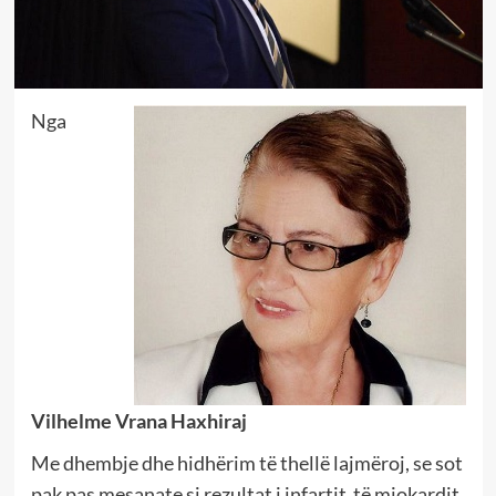
Nga
Vilhelme Vrana Haxhiraj
Me dhembje dhe hidhërim të thellë lajmëroj, se sot
pak pas mesanate si rezultat i infartit të miokardit,