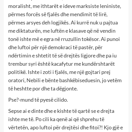
moralisht, me ithtarët e ideve marksiste leniniste,
përmes forcës së fjalës dhe mendimit të lirë,
përmes arsyes deh logjikës. Ai kurrë nuk u pajtua
me diktaturën, me luftën e klasave që në vendin
tonë ishte më e egra në rruzullin tokësor. Ai punoi
dhe luftoi për një demokraci të pastër, për
ndërtimin e shtetit të së drejtës ligjore dhe pa iu
trembur syri është kacafytur me kundërshtarët
politikë. Ishte i zoti i fjalës, me një gojtari prej
oratori, Nebili e bënte bashkëbiseduesin, jo vetëm
të heshtte por dhe ta dëgjonte.
Pse?-mund të pyesë cilido.
Sepse ai e dinte dhe e kishte të qartë se e drejta
ishte me të. Po cili ka qenë ai që shprehu të
vërtetën, apo luftoi për drejtësi dhe fitoi?! Kjo gjë e