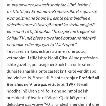
munguar kurrë,lexuesit shqiptar. Libri, botim i
Institutit për Studimin e Krimeve dhe Pasojave të
Komunizmit në Shqipëri, është përmbledhje e
dhjetëra intervistave që autori ka zhvilluar gjatë
emisionit të tij të njohur “Rrno për me tregue” në
Shijak TV , një pjesë e tyre janë botuar në mënyrë
periodike edhe nga gazeta “Metropol”.
”
Të vrasësh frikën, është sa trimëri dhe po aq
vetmohim. I tillë ishte Nebil Çika. Ai me profesion
ishte gazetar, por asnjëherë nuk harronte se nuk
duhej të anashkalonte çastet kritike të vendit apo
individëve. Një rast i tillë ishte ardhja e
Prof.dr Sali
Berishës në Vlorë pas vitit të zi, 1997
. Nebili
ndodhej në Urën e Mifolit dhe ndihmoi që ish
presidenti të hynte në Vlorë. Gjatë këtyre tri
dekadave pas viteve ’90, ai u ndesh mendërisht dhe