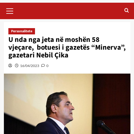
Primary
Menu
Personalitete
U nda nga jeta në moshën 58
vjeçare, botuesi i gazetës “Minerva”,
gazetari Nebil Çika
16/04/2023
0