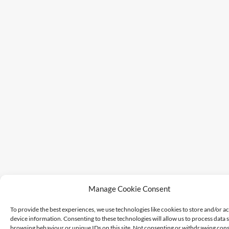
Manage Cookie Consent
To provide the best experiences, we use technologies like cookies to store and/or a
device information. Consenting to these technologies will allow us to process data 
browsing behaviour or unique IDs on this site. Not consenting or withdrawing cons