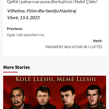
Qoftë i paharruar puna dhe kujtimi i Nebil Çikës!
Vilhelme, Fitim dhe familja Haxhiraj
Vlorë, 13.4. 2023
Post
Previous:
Gjyqi i njё opozitari rus
navigation
Next:
FRAGMENT NGA DITARI IM I LUFTËS
More Stories