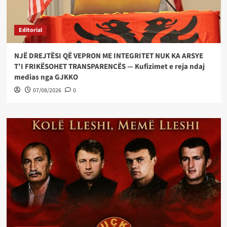
Editorial
NJË DREJTËSI QË VEPRON ME INTEGRITET NUK KA ARSYE
T’I FRIKËSOHET TRANSPARENCËS — Kufizimet e reja ndaj
medias nga GJKKO
07/08/2026
0