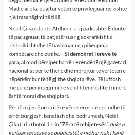
Madje ai e ka quajtur veten të privilegjuar që kishte
një trasshëgimi të tillë.
Nebil Çika e donte Atdheun e tij pa kushte. E donte
të pacugnuar, të patjetërsuar gjeokrafikisht e
historikisht dhe të bashkuar nga pikëopmja
kombëtare dhe etnike.
Si demokrat i orëve të
para,
ai mori përsipër barrën e rëndë të një gazetari
nacionalist për të thënë dhe mbrojtur të vërtetën e
nëpërkëmbur të të gjithë shqiptarëve. Të luftosh
me penë për integrimin e vendit tënd është trimëri,
është moral dhe shqiptarì.
Për të nxjerrë në dritë të vërtetën e një periudhe të
errët burgjesh, kënetash dhe bodrumesh, Nebil
Çika (i riu) botoi librin “
Zëra të mbijetesës
”
duke u
kujtuar lexuesve se publicistët e njohur nuk i kanë