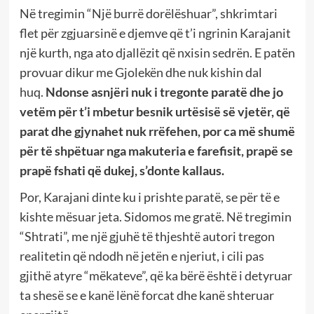
Në tregimin “Një burrë dorëlëshuar”, shkrimtari
flet për zgjuarsinë e djemve që t’i ngrinin Karajanit
një kurth, nga ato djallëzit që nxisin sedrën. E patën
provuar dikur me Gjolekën dhe nuk kishin dal
huq.
Ndonse asnjëri nuk i tregonte paratë dhe jo
vetëm për t’i mbetur besnik urtësisë së vjetër, që
parat dhe gjynahet nuk rrëfehen, por ca më shumë
për të shpëtuar nga makuteria e farefisit, prapë se
prapë fshati që dukej, s’donte kallaus.
Por, Karajani dinte ku i prishte paratë, se për të e
kishte mësuar jeta. Sidomos me gratë. Në tregimin
“Shtrati”, me një gjuhë të thjeshtë autori tregon
realitetin që ndodh në jetën e njeriut, i cili pas
gjithë atyre “mëkateve”, që ka bërë është i detyruar
ta shesë se e kanë lënë forcat dhe kanë shteruar