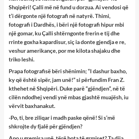
Shqipëri! Çalli më në fund u dorzua. Ai vendosi që
t’i dërgonte një fotografi në natyrë. Thimi,
fotografi i Dardhës, i bëri një fotografi hipur mbi
një gomar, ku Çalli shtërngonte frerin e tij dhe
rrinte goxha kapardisur, siç ia donte gjendja e re,
veshur amerikançe, por me kilota shajaku dhe
triko leshi.
Prapa fotografisë bëri shënimin; “I dashur baxho,
ky që është sipër, jam unë!” si përfundim Fran Z.
kthehet në Shqipëri. Duke parë “gjëndjen”, në të
cilën ndodhej vendi ynë mbas gjashtë muajësh, iu
vërvit baxhanakut.
-Po, ti, bre ziliqar i madh paske qënë! Si s’më
shkrojte dy fjalë për gjëndjen?
Apo u gremisa unë, tërë bota të grmiset? Ta dija