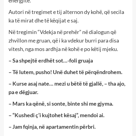
energjitë.
Autori në tregimet e tij alternon dy kohë, që secila
ka të mirat dhe të këqijat e saj.
Në tregimin “Vdekja në prehër” në dialogun që
zhvillon me gruan, që i ka vdekur burri para disa
vitesh, nga mos ardhja në kohë e po këtij mjeku.
– Sa shpejtë erdhët sot…-foli gruaja
– Të lutem, pusho! Unë duhet të përqëndrohem.
– Kurse asaj nate… mezi u bëtë të gjallë, – tha ajo,
pa e dëgjuar.
– Mars ka qënë, si sonte, binte shi me gjyma.
– “Kushedi ç’i kujtohet kësaj”, mendoi ai.
– Jam fqinja, në apartamentin përbri.