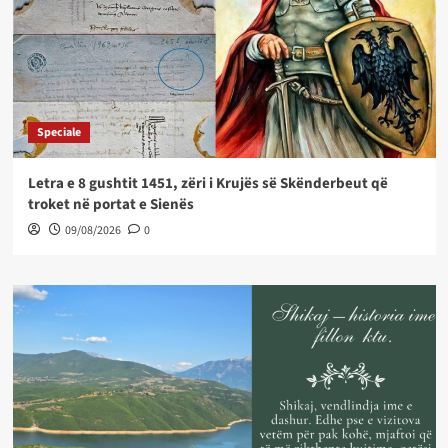
Speciale
Letra e 8 gushtit 1451, zëri i Krujës së Skënderbeut që
troket në portat e Sienës
09/08/2026
0