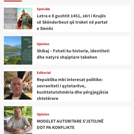
Speciale
Letra e 8 gushtit 1451, zëri i Krujës
së Skënderbeut që troket në portat
e Sienës
Opinion
Shikaj – Fshati ku historia, identiteti
dhe natyra shqiptare takohen
Editorial
Republika mbi interesat politike:
sovraniteti i qytetarëve,
kushtetutshmëria dhe përgjegjësia
shtetërore
Opinion
MODELET AUTORITARE S’JETOJNË
DOT PA KONFLIKTE