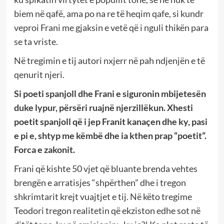
biem në qafë, ama po na re të heqim qafe, si kundr
veproi Frani me gjaksin e vetë që i nguli thikën para
se ta vriste.
Në tregimin e tij autori nxjerr në pah ndjenjën e të
qenurit njeri.
Si poeti spanjoll dhe Frani e siguronin mbijetesën
duke lypur, përsëri ruajnë njerzillëkun. Xhesti
poetit spanjoll që i jep Franit kanaçen dhe ky, pasi
e pi e, shtyp me këmbë dhe ia kthen prap “poetit”.
Forca e zakonit.
Frani që kishte 50 vjet që bluante brenda vehtes
brengën e arratisjes “shpërthen” dhe i tregon
shkrimtarit krejt vuajtjet e tij. Në këto tregime
Teodori tregon realitetin që ekziston edhe sot në