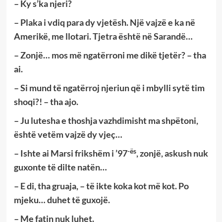
– Ky s’ka njeri?
– Plaka i vdiq para dy vjetësh. Një vajzë e ka në
Amerikë, me llotari. Tjetra është në Sarandë…
– Zonjë… mos më ngatërroni me dikë tjetër? – tha
ai.
– Si mund të ngatërroj njeriun që i mbylli sytë tim
shoqi?! – tha ajo.
– Ju lutesha e thoshja vazhdimisht ma shpëtoni,
është vetëm vajzë dy vjeç…
-ës
– Ishte ai Marsi frikshëm i ’97
, zonjë, askush nuk
guxonte të dilte natën…
– E di, tha gruaja, – të ikte koka kot më kot. Po
mjeku… duhet të guxojë.
– Me fatin nuk luhet.