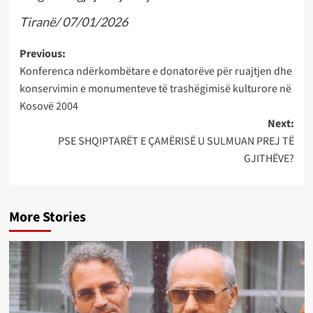
Tiranë/ 07/01/2026
Post
Previous:
Konferenca ndërkombëtare e donatorëve për ruajtjen dhe
navigation
konservimin e monumenteve të trashëgimisë kulturore në
Kosovë 2004
Next:
PSE SHQIPTARËT E ÇAMËRISË U SULMUAN PREJ TË
GJITHËVE?
More Stories