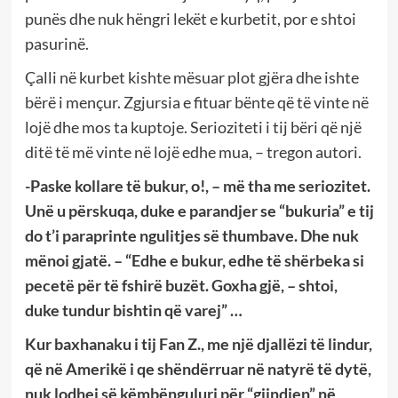
punës dhe nuk hëngri lekët e kurbetit, por e shtoi
pasurinë.
Çalli në kurbet kishte mësuar plot gjëra dhe ishte
bërë i mençur. Zgjursia e fituar bënte që të vinte në
lojë dhe mos ta kuptoje. Serioziteti i tij bëri që një
ditë të më vinte në lojë edhe mua, – tregon autori.
-Paske kollare të bukur, o!, – më tha me seriozitet.
Unë u përskuqa, duke e parandjer se “bukuria” e tij
do t’i paraprinte ngulitjes së thumbave. Dhe nuk
mënoi gjatë. – “Edhe e bukur, edhe të shërbeka si
pecetë për të fshirë buzët. Goxha gjë, – shtoi,
duke tundur bishtin që varej” …
Kur baxhanaku i tij Fan Z., me një djallëzi të lindur,
që në Amerikë i qe shëndërruar në natyrë të dytë,
nuk lodhej së këmbënguluri për “gjindjen” në