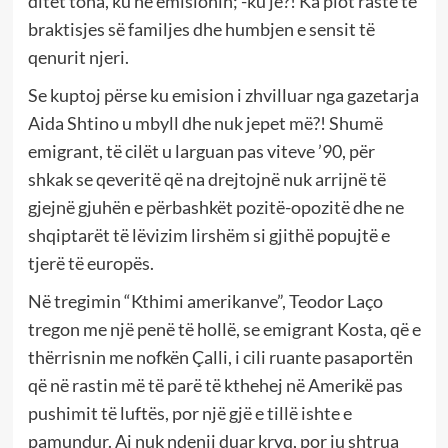
ditët tona, ku në emisionin; -ku je?! Ka plot raste të
braktisjes së familjes dhe humbjen e sensit të
qenurit njeri.
Se kuptoj përse ku emision i zhvilluar nga gazetarja
Aida Shtino u mbyll dhe nuk jepet më?! Shumë
emigrant, të cilët u larguan pas viteve ’90, për
shkak se qeveritë që na drejtojnë nuk arrijnë të
gjejnë gjuhën e përbashkët pozitë-opozitë dhe ne
shqiptarët të lëvizim lirshëm si gjithë popujtë e
tjerë të europës.
Në tregimin “Kthimi amerikanve”, Teodor Laço
tregon me një penë të hollë, se emigrant Kosta, që e
thërrisnin me nofkën Çalli, i cili ruante pasaportën
që në rastin më të parë të kthehej në Amerikë pas
pushimit të luftës, por një gjë e tillë ishte e
pamundur. Ai nuk ndenji duar kryq, por ju shtrua