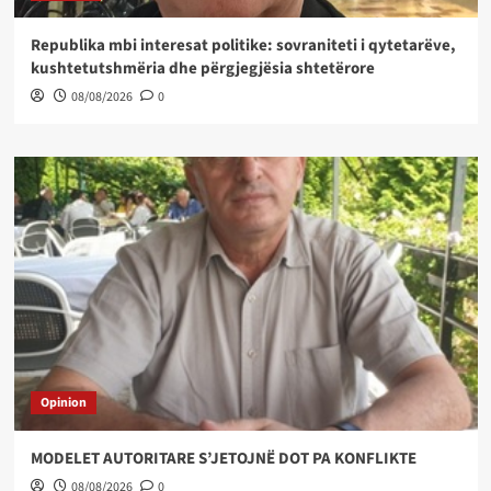
Republika mbi interesat politike: sovraniteti i qytetarëve,
kushtetutshmëria dhe përgjegjësia shtetërore
08/08/2026
0
Opinion
MODELET AUTORITARE S’JETOJNË DOT PA KONFLIKTE
08/08/2026
0