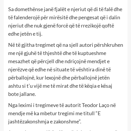
Sa domethënse janë fjalët e njeriut që di të falë dhe
të falenderojë për mirësitë dhe pengesat që i dalin
njeriut dhe nuk gjenë forcë që të rrezikojë qoftë
edhe jetën e tij.
Në të gjitha tregimet që na sjell autori përshkruhen
me një gjuhë të thjeshtë dhe të kuptueshme
mesazhet që përcjell dhe ndriçojnë mendjet e
njerëzve që edhe në situate të vështira dinë të
përballojnë, kur lexojnë dhe përballojnë jetën
ashtu si t’u vijë me të mirat dhe të këqia e kësaj
bote jallane.
Nga leximi i tregimeve të autorit Teodor Laço në
mendje më ka mbetur tregimi me titull “E
jashtëzakonshmja e zakonshme”.