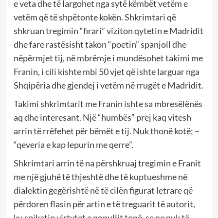
e veta dhe të largohet nga sytë këmbët vetëm e
vetëm që të shpëtonte kokën. Shkrimtari që
shkruan tregimin “firari” viziton qytetin e Madridit
dhe fare rastësisht takon “poetin” spanjoll dhe
nëpërmjet tij, në mbrëmje i mundësohet takimi me
Franin, i cili kishte mbi 50 vjet që ishte larguar nga
Shqipëria dhe gjendej i vetëm në rrugët e Madridit.
Takimi shkrimtarit me Franin ishte sa mbresëlënës
aq dhe interesant. Një “humbës” prej kaq vitesh
arrin të rrëfehet për bëmët e tij. Nuk thonë kotë; –
“qeveria e kap lepurin me qerre”.
Shkrimtari arrin të na përshkruaj tregimin e Franit
me një gjuhë të thjeshtë dhe të kuptueshme në
dialektin gegërishtë në të cilën figurat letrare që
përdoren flasin për artin e të treguarit të autorit,
ku spikatin virtytet e popullit tonë, se ne nuk të