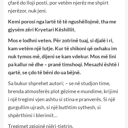
çfarë do lloji posti, por vetëm njerëz me shpirt
njerëzor, nuk jeni.
Kemi porosi nga lartë të të ngushëllojmë, tha me
gjysëm zëri Kryetari Këshillit.
Mos e lodhni veten. Për zotrinë tuaj, si djalë i ri,
kam vetëm një lutje. Kur të shikoni që oxhaku im
nuk tymos më, dijeni se kam vdekur. Mos më lini
pa kallur në dhe – pranë timshoqi. Mesazhi është i
qartë, se çdo të bëni do ua bëjnë.
Sa bukur shprehet autori; – se në studjon time,
brenda atmosferës plot gëzime e mundime, krijimi
i një tregimi vjen ashtu si stina e pranverës. Si një
gurgullim ujrash, si një buthtim sythesh, si
shpërthimi i blerimit…
Tregimet zgjojnë njëri-tjetrin.