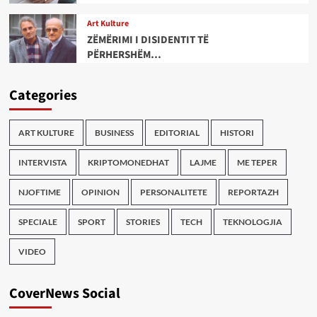
Art Kulture
ZËMËRIMI I DISIDENTIT TË
PËRHERSHËM…
Categories
ART KULTURE
BUSINESS
EDITORIAL
HISTORI
INTERVISTA
KRIPTOMONEDHAT
LAJME
ME TEPER
NJOFTIME
OPINION
PERSONALITETE
REPORTAZH
SPECIALE
SPORT
STORIES
TECH
TEKNOLOGJIA
VIDEO
CoverNews Social