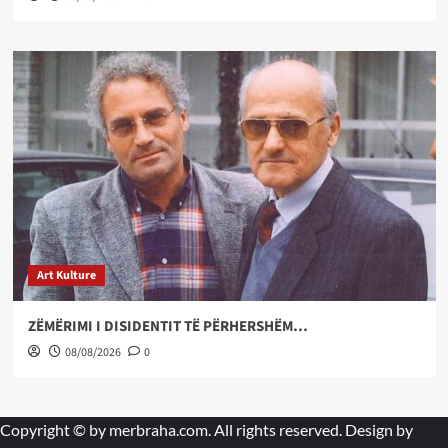
Art Kulture
ZËMËRIMI I DISIDENTIT TË PËRHERSHËM…
08/08/2026
0
Copyright © by
merbraha.com
. All rights reserved. Design by