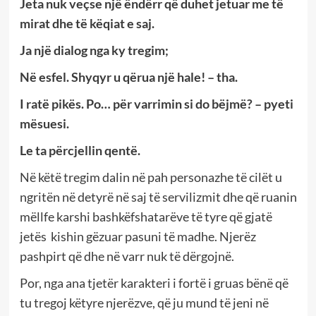
Jeta nuk veçse një ëndërr që duhet jetuar me të
mirat dhe të këqiat e saj.
Ja një dialog nga ky tregim;
Në esfel. Shyqyr u qërua një hale! – tha.
I ratë pikës. Po… për varrimin si do bëjmë? – pyeti
mësuesi.
Le ta përcjellin qentë.
Në këtë tregim dalin në pah personazhe të cilët u
ngritën në detyrë në saj të servilizmit dhe që ruanin
mëllfe karshi bashkëfshatarëve të tyre që gjatë
jetës kishin gëzuar pasuni të madhe. Njerëz
pashpirt që dhe në varr nuk të dërgojnë.
Por, nga ana tjetër karakteri i fortë i gruas bënë që
tu tregoj këtyre njerëzve, që ju mund të jeni në