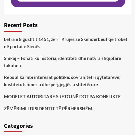
Recent Posts
Letra e 8 gushtit 1451, zëri i Krujës së Skënderbeut që troket
në portat e Sienës
Shikaj – Fshati ku historia, identiteti dhe natyra shqiptare
takohen
Republika mbi interesat politike: sovraniteti i qytetarëve,
kushtetutshmëria dhe përgjegjësia shtetërore
MODELET AUTORITARE S’JETOJNË DOT PA KONFLIKTE
ZËMËRIMI I DISIDENTIT TË PËRHERSHËM…
Categories