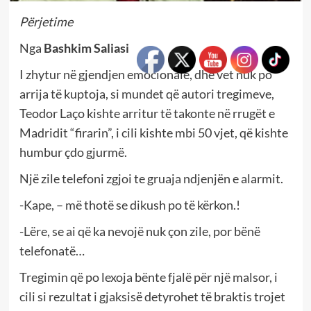
Përjetime
Nga
Bashkim Saliasi
I zhytur në gjendjen emocionale, dhe vet nuk po
arrija të kuptoja, si mundet që autori tregimeve,
Teodor Laço kishte arritur të takonte në rrugët e
Madridit “firarin”, i cili kishte mbi 50 vjet, që kishte
humbur çdo gjurmë.
Një zile telefoni zgjoi te gruaja ndjenjën e alarmit.
-Kape, – më thotë se dikush po të kërkon.!
-Lëre, se ai që ka nevojë nuk çon zile, por bënë
telefonatë…
Tregimin që po lexoja bënte fjalë për një malsor, i
cili si rezultat i gjaksisë detyrohet të braktis trojet