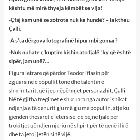
kështu më mirë thyeja këmbët se vija!
-Çfaj kam unë se zotrote nuk ke hundë? – ia ktheu
Çalli.
-A s’ta dërgova fotografinë hipur mbi gomar?
-Nuk nuhate ç’kuptim kishin ato fjalë “ky që është
sipër, jam unë?…
Figura letrare që përdor Teodori flasin për
zgjuarsinë e popullit tonë dhe talentin e
shkrimtarit, që i jep nëpërmjet personazhit, Çalli.
Në të gjitha tregimet e shkruara nga autori spikat
ndjenja e të qenurit gju më gju me popullin, atje ku
gjenden thesaret e letërsisë, që bëjnë fjalë për
trokitjet që ndjen njeriu në shpirt për të qenë i lirë
dhe ta jetoj jetën si të vijë.