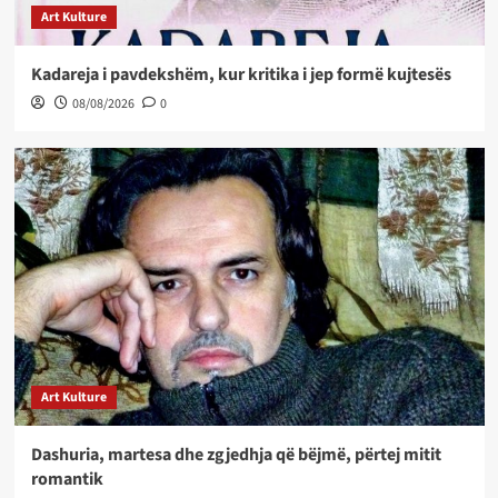
Art Kulture
Kadareja i pavdekshëm, kur kritika i jep formë kujtesës
08/08/2026
0
Art Kulture
Dashuria, martesa dhe zgjedhja që bëjmë, përtej mitit
romantik