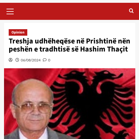
Primary
Menu
Opinion
Treshja udhëheqëse në Prishtinë nën
peshën e tradhtisë së Hashim Thaçit
06/08/2024
0