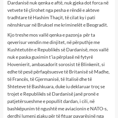
Dardanisë nuk qenka e aftë, nuk gjeka dot forca në
vetvete të çlirohet nga pesha e rëndë e akteve
tradhtare të Hashim Thaçit, të cilat ky i pati
nënshkruar në Bruksel me kriminelët e Beogradit.
Kjo treshe mos vallë qenka e pazonja për ta
qeverisur vendin me dinjitet, në përputhje me
Kushtetutën e Republikës së Dardanisë, mos vallë
nuk e paska guximin t’ia përplasë në fytyrë
Hovenierit, ambasadorit sorosist të Blinkenit, si
edhe të pesë përfaqësuesve të Britanisë së Madhe,
të Francës, të Gjermanisë, të Italisë dhe të
Shteteve të Bashkuara, duke iu deklaruar troç se
trojet e Republikës së Dardanisë janë pronë e
patjetërsueshme e popullit dardan, i cili, në
bashkëpunim të ngushtë me aviacionin e NATO-s,
derdhi lumenj gjaku për të fituar pavarësinë nga