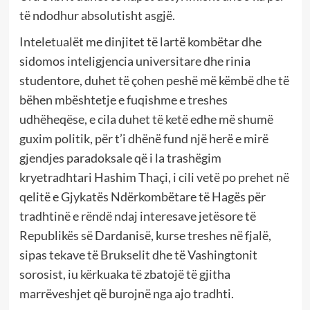
të ndodhur absolutisht asgjë.
Inteletualët me dinjitet të lartë kombëtar dhe
sidomos inteligjencia universitare dhe rinia
studentore, duhet të çohen peshë më këmbë dhe të
bëhen mbështetje e fuqishme e treshes
udhëheqëse, e cila duhet të ketë edhe më shumë
guxim politik, për t’i dhënë fund një herë e mirë
gjendjes paradoksale që i la trashëgim
kryetradhtari Hashim Thaçi, i cili vetë po prehet në
qelitë e Gjykatës Ndërkombëtare të Hagës për
tradhtinë e rëndë ndaj interesave jetësore të
Republikës së Dardanisë, kurse treshes në fjalë,
sipas tekave të Brukselit dhe të Vashingtonit
sorosist, iu kërkuaka të zbatojë të gjitha
marrëveshjet që burojnë nga ajo tradhti.