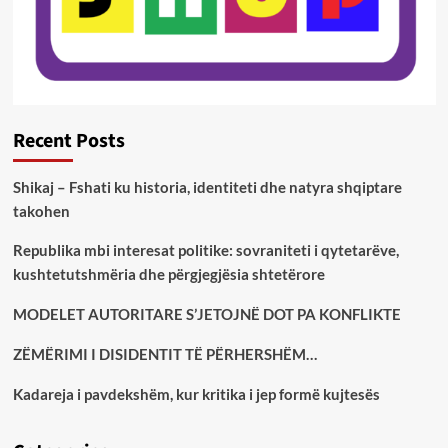
Recent Posts
Shikaj – Fshati ku historia, identiteti dhe natyra shqiptare
takohen
Republika mbi interesat politike: sovraniteti i qytetarëve,
kushtetutshmëria dhe përgjegjësia shtetërore
MODELET AUTORITARE S’JETOJNË DOT PA KONFLIKTE
ZËMËRIMI I DISIDENTIT TË PËRHERSHËM…
Kadareja i pavdekshëm, kur kritika i jep formë kujtesës