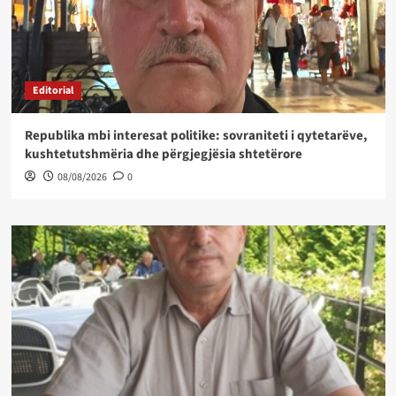
Editorial
Republika mbi interesat politike: sovraniteti i qytetarëve,
kushtetutshmëria dhe përgjegjësia shtetërore
08/08/2026
0