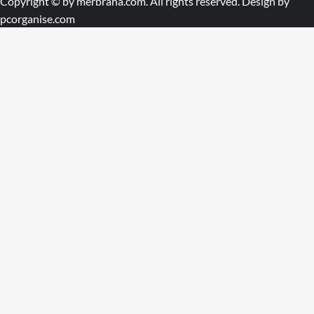
Copyright © by
merbraha.com
. All rights reserved. Design by
pcorganise.com