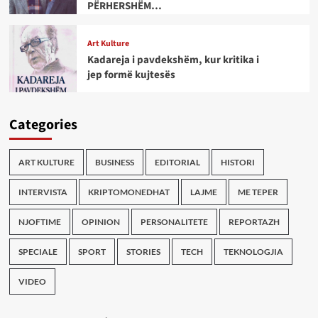
PËRHERSHËM…
Art Kulture
Kadareja i pavdekshëm, kur kritika i
jep formë kujtesës
Categories
ART KULTURE
BUSINESS
EDITORIAL
HISTORI
INTERVISTA
KRIPTOMONEDHAT
LAJME
ME TEPER
NJOFTIME
OPINION
PERSONALITETE
REPORTAZH
SPECIALE
SPORT
STORIES
TECH
TEKNOLOGJIA
VIDEO