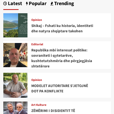
Latest
Popular
Trending
Opinion
Shikaj – Fshati ku historia, identiteti
dhe natyra shqiptare takohen
Editorial
Republika mbi interesat politike:
sovraniteti i qytetarëve,
kushtetutshmëria dhe përgjegjësia
shtetërore
Opinion
MODELET AUTORITARE S’JETOJNË
DOT PA KONFLIKTE
Art Kulture
ZËMËRIMI I DISIDENTIT TË