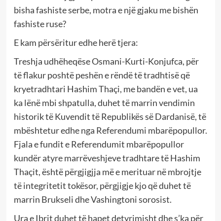
bisha fashiste serbe, motra e një gjaku me bishën
fashiste ruse?
E kam përsëritur edhe herë tjera:
Treshja udhëheqëse Osmani-Kurti-Konjufca, për
të flakur poshtë peshën e rëndë të tradhtisë që
kryetradhtari Hashim Thaçi, me bandën e vet, ua
ka lënë mbi shpatulla, duhet të marrin vendimin
historik të Kuvendit të Republikës së Dardanisë, të
mbështetur edhe nga Referendumi mbarëpopullor.
Fjala e fundit e Referendumit mbarëpopullor
kundër atyre marrëveshjeve tradhtare të Hashim
Thaçit, është përgjigjja më e merituar në mbrojtje
të integritetit tokësor, përgjigje kjo që duhet të
marrin Brukseli dhe Vashingtoni sorosist.
Ura e Ibrit duhet të hapet detyrimisht dhe s’ka për