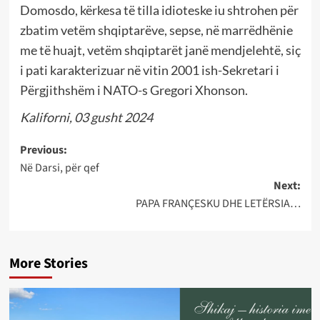
Domosdo, kërkesa të tilla idioteske iu shtrohen për
zbatim vetëm shqiptarëve, sepse, në marrëdhënie
me të huajt, vetëm shqiptarët janë mendjelehtë, siç
i pati karakterizuar në vitin 2001 ish-Sekretari i
Përgjithshëm i NATO-s Gregori Xhonson.
Kaliforni, 03 gusht 2024
Post
Previous:
Në Darsi, për qef
navigation
Next:
PAPA FRANÇESKU DHE LETËRSIA…
More Stories