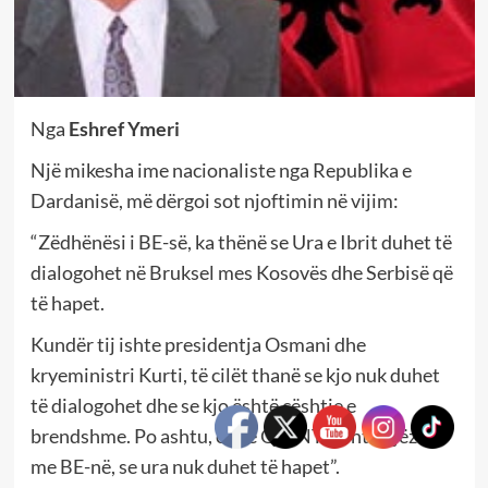
Nga
Eshref Ymeri
Një mikesha ime nacionaliste nga Republika e
Dardanisë, më dërgoi sot njoftimin në vijim:
“Zëdhënësi i BE-së, ka thënë se Ura e Ibrit duhet të
dialogohet në Bruksel mes Kosovës dhe Serbisë që
të hapet.
Kundër tij ishte presidentja Osmani dhe
kryeministri Kurti, të cilët thanë se kjo nuk duhet
të dialogohet dhe se kjo është çështje e
brendshme. Po ashtu, edhe QUINT-i ishte njëzëri
me BE-në, se ura nuk duhet të hapet”.