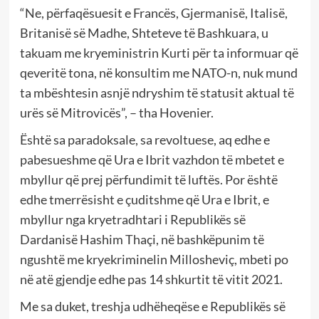
“Ne, përfaqësuesit e Francës, Gjermanisë, Italisë,
Britanisë së Madhe, Shteteve të Bashkuara, u
takuam me kryeministrin Kurti për ta informuar që
qeveritë tona, në konsultim me NATO-n, nuk mund
ta mbështesin asnjë ndryshim të statusit aktual të
urës së Mitrovicës”, – tha Hovenier.
Është sa paradoksale, sa revoltuese, aq edhe e
pabesueshme që Ura e Ibrit vazhdon të mbetet e
mbyllur që prej përfundimit të luftës. Por është
edhe tmerrësisht e çuditshme që Ura e Ibrit, e
mbyllur nga kryetradhtari i Republikës së
Dardanisë Hashim Thaçi, në bashkëpunim të
ngushtë me kryekriminelin Millosheviç, mbeti po
në atë gjendje edhe pas 14 shkurtit të vitit 2021.
Me sa duket, treshja udhëheqëse e Republikës së