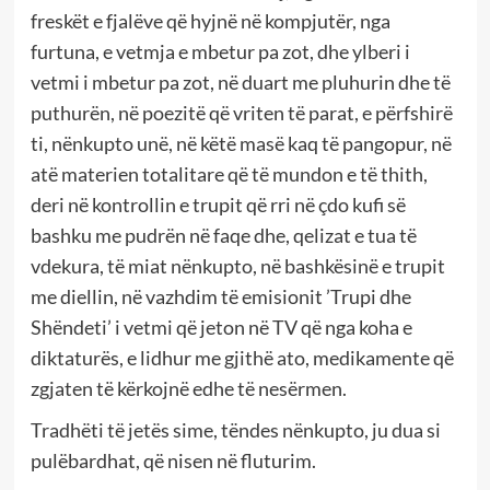
freskët e fjalëve që hyjnë në kompjutër, nga
furtuna, e vetmja e mbetur pa zot, dhe ylberi i
vetmi i mbetur pa zot, në duart me pluhurin dhe të
puthurën, në poezitë që vriten të parat, e përfshirë
ti, nënkupto unë, në këtë masë kaq të pangopur, në
atë materien totalitare që të mundon e të thith,
deri në kontrollin e trupit që rri në çdo kufi së
bashku me pudrën në faqe dhe, qelizat e tua të
vdekura, të miat nënkupto, në bashkësinë e trupit
me diellin, në vazhdim të emisionit ’Trupi dhe
Shëndeti’ i vetmi që jeton në TV që nga koha e
diktaturës, e lidhur me gjithë ato, medikamente që
zgjaten të kërkojnë edhe të nesërmen.
Tradhëti të jetës sime, tëndes nënkupto, ju dua si
pulëbardhat, që nisen në fluturim.