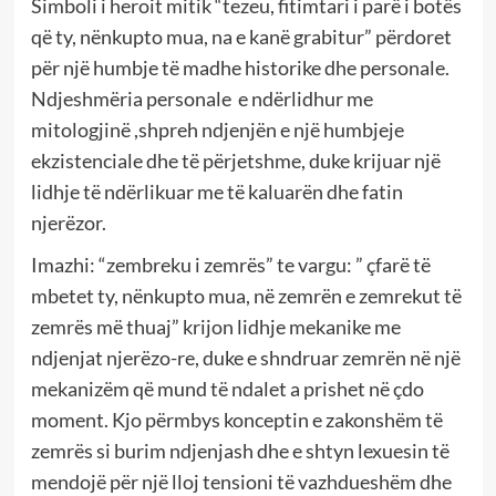
Simboli i heroit mitik “tezeu, fitimtari i parë i botës
që ty, nënkupto mua, na e kanë grabitur” përdoret
për një humbje të madhe historike dhe personale.
Ndjeshmëria personale e ndërlidhur me
mitologjinë ,shpreh ndjenjën e një humbjeje
ekzistenciale dhe të përjetshme, duke krijuar një
lidhje të ndërlikuar me të kaluarën dhe fatin
njerëzor.
Imazhi: “zembreku i zemrës” te vargu: ” çfarë të
mbetet ty, nënkupto mua, në zemrën e zemrekut të
zemrës më thuaj” krijon lidhje mekanike me
ndjenjat njerëzo-re, duke e shndruar zemrën në një
mekanizëm që mund të ndalet a prishet në çdo
moment. Kjo përmbys konceptin e zakonshëm të
zemrës si burim ndjenjash dhe e shtyn lexuesin të
mendojë për një lloj tensioni të vazhdueshëm dhe