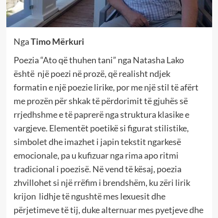
Nga
Timo Mërkuri
Poezia “Ato që thuhen tani” nga Natasha Lako
është një poezi në prozë, që realisht ndjek
formatin e një poezie lirike, por me një stil të afërt
me prozën për shkak të përdorimit të gjuhës së
rrjedhshme e të paprerë nga struktura klasike e
vargjeve. Elementët poetikë si figurat stilistike,
simbolet dhe imazhet i japin tekstit ngarkesë
emocionale, pa u kufizuar nga rima apo ritmi
tradicional i poezisë. Në vend të kësaj, poezia
zhvillohet si një rrëfim i brendshëm, ku zëri lirik
krijon lidhje të ngushtë mes lexuesit dhe
përjetimeve të tij, duke alternuar mes pyetjeve dhe