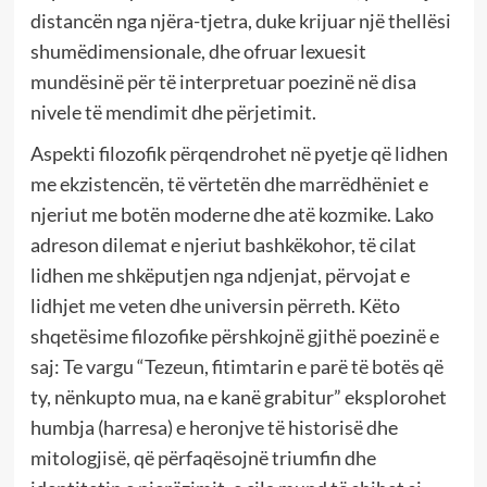
distancën nga njëra-tjetra, duke krijuar një thellësi
shumëdimensionale, dhe ofruar lexuesit
mundësinë për të interpretuar poezinë në disa
nivele të mendimit dhe përjetimit.
Aspekti filozofik përqendrohet në pyetje që lidhen
me ekzistencën, të vërtetën dhe marrëdhëniet e
njeriut me botën moderne dhe atë kozmike. Lako
adreson dilemat e njeriut bashkëkohor, të cilat
lidhen me shkëputjen nga ndjenjat, përvojat e
lidhjet me veten dhe universin përreth. Këto
shqetësime filozofike përshkojnë gjithë poezinë e
saj: Te vargu “Tezeun, fitimtarin e parë të botës që
ty, nënkupto mua, na e kanë grabitur” eksplorohet
humbja (harresa) e heronjve të historisë dhe
mitologjisë, që përfaqësojnë triumfin dhe