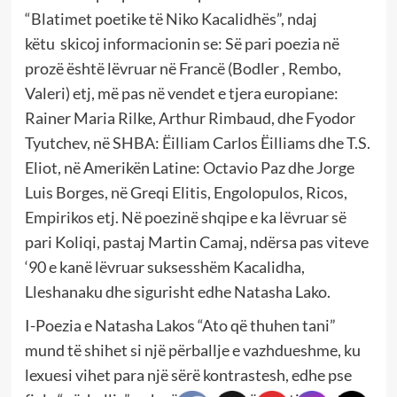
“Blatimet poetike të Niko Kacalidhës”, ndaj
këtu skicoj informacionin se: Së pari poezia në
prozë është lëvruar në Francë (Bodler , Rembo,
Valeri) etj, më pas në vendet e tjera europiane:
Rainer Maria Rilke, Arthur Rimbaud, dhe Fyodor
Tyutchev, në SHBA: Ëilliam Carlos Ëilliams dhe T.S.
Eliot, në Amerikën Latine: Octavio Paz dhe Jorge
Luis Borges, në Greqi Elitis, Engolopulos, Ricos,
Empirikos etj. Në poezinë shqipe e ka lëvruar së
pari Koliqi, pastaj Martin Camaj, ndërsa pas viteve
‘90 e kanë lëvruar suksesshëm Kacalidha,
Lleshanaku dhe sigurisht edhe Natasha Lako.
I-Poezia e Natasha Lakos “Ato që thuhen tani”
mund të shihet si një përballje e vazhdueshme, ku
lexuesi vihet para një sërë kontrastesh, edhe pse