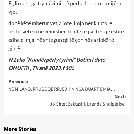
E çliruar nga frymëzimi, që përballohet me mijëra
vjet,
do të këtë mbetur vetja jote, imja nënkupto, e
lehtë, vetëm në këmishën tënde të pastër, që është
edhe e imja, në shtegun që të çon në ca flokë të
gjatë.
N.Lako “Kundërpërfytyrimi” Botim i dytë
ONUFRI , Tiranë 2023. f 106
Post
Previous:
NË MILANO, RRUGË QË RRJEDHIN NGA DUART E MIA…
navigation
Next:
Jo Shtet Bektashi, brenda Shqipërisë!
More Stories