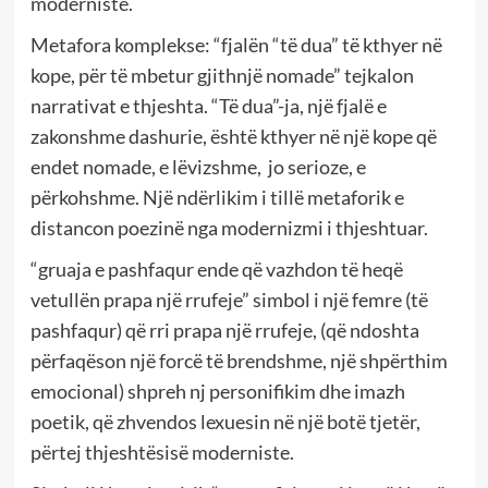
moderniste.
Metafora komplekse: “fjalën “të dua” të kthyer në
kope, për të mbetur gjithnjë nomade” tejkalon
narrativat e thjeshta. “Të dua”-ja, një fjalë e
zakonshme dashurie, është kthyer në një kope që
endet nomade, e lëvizshme, jo serioze, e
përkohshme. Një ndërlikim i tillë metaforik e
distancon poezinë nga modernizmi i thjeshtuar.
“gruaja e pashfaqur ende që vazhdon të heqë
vetullën prapa një rrufeje” simbol i një femre (të
pashfaqur) që rri prapa një rrufeje, (që ndoshta
përfaqëson një forcë të brendshme, një shpërthim
emocional) shpreh nj personifikim dhe imazh
poetik, që zhvendos lexuesin në një botë tjetër,
përtej thjeshtësisë moderniste.