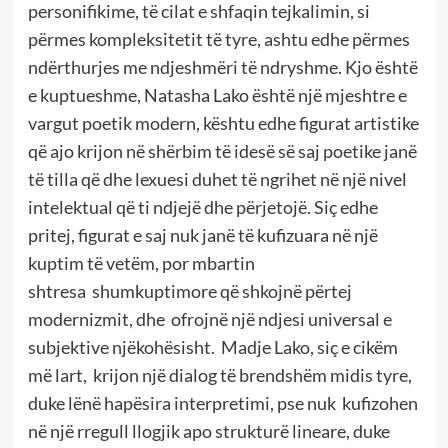
personifikime, të cilat e shfaqin tejkalimin, si
përmes kompleksitetit të tyre, ashtu edhe përmes
ndërthurjes me ndjeshmëri të ndryshme. Kjo është
e kuptueshme, Natasha Lako është një mjeshtre e
vargut poetik modern, kështu edhe figurat artistike
që ajo krijon në shërbim të idesë së saj poetike janë
të tilla që dhe lexuesi duhet të ngrihet në një nivel
intelektual që ti ndjejë dhe përjetojë. Siç edhe
pritej, figurat e saj nuk janë të kufizuara në një
kuptim të vetëm, por mbartin
shtresa shumkuptimore që shkojnë përtej
modernizmit, dhe ofrojnë një ndjesi universal e
subjektive njëkohësisht. Madje Lako, siç e cikëm
më lart, krijon një dialog të brendshëm midis tyre,
duke lënë hapësira interpretimi, pse nuk kufizohen
në një rregull llogjik apo strukturë lineare, duke