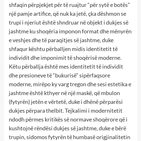
shfaqin përpjekjet për të ruajtur “për sytë e botës”
një pamje artifice, që nuk ka jetë, çka dëshmon se
trupi i njeriut është shndruar në objekt i dukjes së
jashtme ku shoqëria imponon format dhe mënyrën
e veshjes dhe të paraqitjes së jashtme, duke
shfaqur kështu përballjen midis identitetit të
individit dhe imponimit të shoqërisë moderne.
Këtu përballja është mes identitetit të individit
dhe presioneve të “bukurisë” sipërfaqsore
moderne, mirëpo ky varg tregon dhe sesi estetika e
jashtme është kthyer në një maskë, që mbulon
(fytyrën) jetën e vërtetë, duke i dhënë përparësi
dukjes përpara thelbit. Tejkalimi i modernitetit
ndodh përmes kritikës së normave shoqërore që i
kushtojnë rëndësi dukjes së jashtme, duke e bërë
trupin, sidomos fytyrën të humbasë origjinalitetin