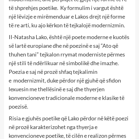
të shprehjes poetike. Ky formulim i vargut është
një lëvizje e mirëmenduar e Lakos drejt një forme
të re arti, ku ajo kërkon të tejkalojë modernizmin.
II-Natasha Lako, është një poete moderne e kuotës
së lartë europiane dhe në poezinë e saj “Ato që
thuhen tani” tejkalon rrymat moderniste përmes
një stili të ndërlikuar në simbolikë dhe imazhe.
Poezia e saj në prozë shfaq tejkalimin
e modernizmit, duke përdor një gjuhë që sfidon
lexuesin me thellësinë e saj dhe thyerjen
konvencioneve tradicionale moderne e klasike të
poezisë.
Risia e gjuhës poetike që Lako përdor në këtë poezi
në prozë karakterizohet nga thyerja e
konvencioneve poetike, të cilën e realizon përmes