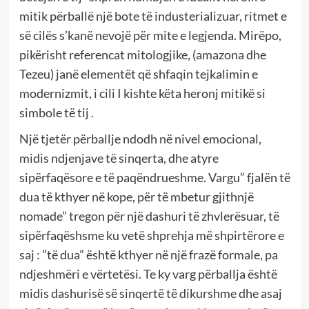
mitik përballë një bote të industerializuar, ritmet e
së cilës s’kanë nevojë për mite e legjenda. Mirëpo,
pikërisht referencat mitologjike, (amazona dhe
Tezeu) janë elementët që shfaqin tejkalimin e
modernizmit, i cili I kishte këta heronj mitikë si
simbole të tij .
Një tjetër përballje ndodh në nivel emocional,
midis ndjenjave të sinqerta, dhe atyre
sipërfaqësore e të paqëndrueshme. Vargu” fjalën të
dua të kthyer në kope, për të mbetur gjithnjë
nomade” tregon për një dashuri të zhvlerësuar, të
sipërfaqëshsme ku vetë shprehja më shpirtërore e
saj : ”të dua” është kthyer në një frazë formale, pa
ndjeshmëri e vërtetësi. Te ky varg përballja është
midis dashurisë së sinqertë të dikurshme dhe asaj