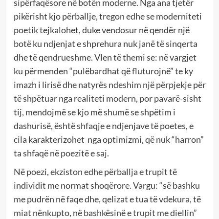
sipërfaqësore në botën moderne. Nga ana tjetër
pikërisht kjo përballje, tregon edhe se moderniteti
poetik tejkalohet, duke vendosur në qendër një
botë ku ndjenjat e shprehura nuk janë të sinqerta
dhe të qendrueshme. Vlen të themi se: në vargjet
ku përmenden “pulëbardhat që fluturojnë” te ky
imazh i lirisë dhe natyrës ndeshim një përpjekje për
të shpëtuar nga realiteti modern, por pavarë-sisht
tij, mendojmë se kjo më shumë se shpëtim i
dashurisë, është shfaqje e ndjenjave të poetes, e
cila karakterizohet nga optimizmi, që nuk “harron”
ta shfaqë në poezitë e saj.
Në poezi, ekziston edhe përballja e trupit të
individit me normat shoqërore. Vargu: “së bashku
me pudrën në faqe dhe, qelizat e tua të vdekura, të
miat nënkupto, në bashkësinë e trupit me diellin”