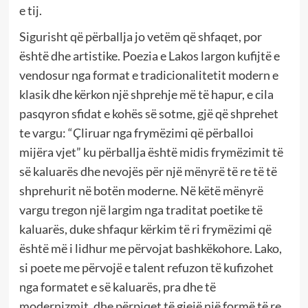
e tij.
Sigurisht që përballja jo vetëm që shfaqet, por
është dhe artistike. Poezia e Lakos largon kufijtë e
vendosur nga format e tradicionalitetit modern e
klasik dhe kërkon një shprehje më të hapur, e cila
pasqyron sfidat e kohës së sotme, gjë që shprehet
te vargu: “Çliruar nga frymëzimi që përballoi
mijëra vjet” ku përballja është midis frymëzimit të
së kaluarës dhe nevojës për një mënyrë të re të të
shprehurit në botën moderne. Në këtë mënyrë
vargu tregon një largim nga traditat poetike të
kaluarës, duke shfaqur kërkim të ri frymëzimi që
është më i lidhur me përvojat bashkëkohore. Lako,
si poete me përvojë e talent refuzon të kufizohet
nga formatet e së kaluarës, pra dhe të
modernizmit, dhe përpiqet të gjejë një formë të re