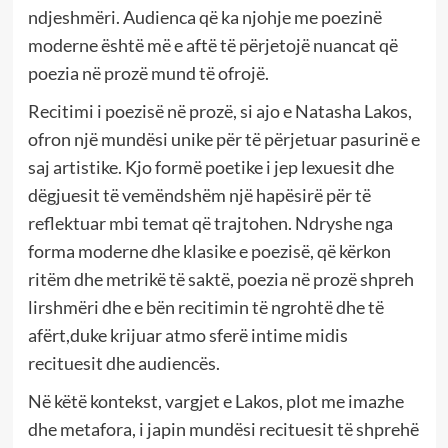
ndjeshmëri. Audienca që ka njohje me poezinë
moderne është më e aftë të përjetojë nuancat që
poezia në prozë mund të ofrojë.
Recitimi i poezisë në prozë, si ajo e Natasha Lakos,
ofron një mundësi unike për të përjetuar pasurinë e
saj artistike. Kjo formë poetike i jep lexuesit dhe
dëgjuesit të vemëndshëm një hapësirë për të
reflektuar mbi temat që trajtohen. Ndryshe nga
forma moderne dhe klasike e poezisë, që kërkon
ritëm dhe metrikë të saktë, poezia në prozë shpreh
lirshmëri dhe e bën recitimin të ngrohtë dhe të
afërt,duke krijuar atmo sferë intime midis
recituesit dhe audiencës.
Në këtë kontekst, vargjet e Lakos, plot me imazhe
dhe metafora, i japin mundësi recituesit të shprehë