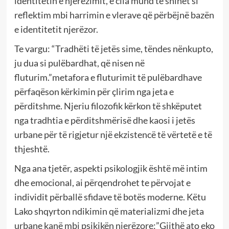
identitetin e njerëzimit, e cila mund të shihet si
reflektim mbi harrimin e vlerave që përbëjnë bazën
e identitetit njerëzor.
Te vargu: “Tradhëti të jetës sime, tëndes nënkupto,
ju dua si pulëbardhat, që nisen në
fluturim.”metafora e fluturimit të pulëbardhave
përfaqëson kërkimin për çlirim nga jeta e
përditshme. Njeriu filozofik kërkon të shkëputet
nga tradhtia e përditshmërisë dhe kaosi i jetës
urbane për të rigjetur një ekzistencë të vërtetë e të
thjeshtë.
Nga ana tjetër, aspekti psikologjik është më intim
dhe emocional, ai përqendrohet te përvojat e
individit përballë sfidave të botës moderne. Këtu
Lako shqyrton ndikimin që materializmi dhe jeta
urbane kanë mbi psikikën njerëzore:”Gjithë ato eko