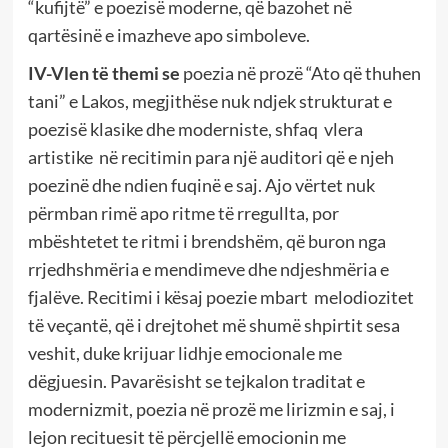
“kufijtë” e poezisë moderne, që bazohet në
qartësinë e imazheve apo simboleve.
IV-Vlen të themi se
poezia në prozë “Ato që thuhen
tani” e Lakos, megjithëse nuk ndjek strukturat e
poezisë klasike dhe moderniste, shfaq vlera
artistike në recitimin para një auditori që e njeh
poezinë dhe ndien fuqinë e saj. Ajo vërtet nuk
përmban rimë apo ritme të rregullta, por
mbështetet te ritmi i brendshëm, që buron nga
rrjedhshmëria e mendimeve dhe ndjeshmëria e
fjalëve. Recitimi i kësaj poezie mbart melodiozitet
të veçantë, që i drejtohet më shumë shpirtit sesa
veshit, duke krijuar lidhje emocionale me
dëgjuesin. Pavarësisht se tejkalon traditat e
modernizmit, poezia në prozë me lirizmin e saj, i
lejon recituesit të përcjellë emocionin me