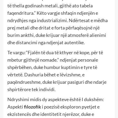
të thella godinash metali, gjithë ato tabela
faqendritura.” Këto vargje shfaqin ndjenjën e
ndrydhjes nga industrializimi. Ndërtesat e mëdha
prej metali dhe dritat e forta përfaqësojnë një
burim ankthi, duke krijuar një atmosferë alienimi
dhe distancimi nga ndjenjat autentike.
Te vargu:”Fjalën të dua të kthyer në kope, për të
mbetur gjithnjë nomade.” ndjenjat personale
shpërbëhen, duke humbur kuptimin e tyre të
vërtetë. Dashuria bëhet e lëvizshme, e
paqëndrueshme, duke krijuar pasiguri dhe ndarje
shpirtërore tek individi.
Ndryshimi midis dy aspekteve është I dukshëm:
Aspekti
filozofik
i poezisë eksploron pyetjet e
ekzistencës dhe identitetit njerëzor, duke e