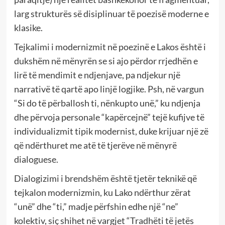
larg strukturës së disiplinuar të poezisë moderne e
klasike.
Tejkalimi i modernizmit në poezinë e Lakos është i
dukshëm në mënyrën se si ajo përdor rrjedhën e
lirë të mendimit e ndjenjave, pa ndjekur një
narrativë të qartë apo linjë logjike. Psh, në vargun
“Si do të përballosh ti, nënkupto unë,” ku ndjenja
dhe përvoja personale “kapërcejnë” tejë kufijve të
individualizmit tipik modernist, duke krijuar një zë
që ndërthuret me atë të tjerëve në mënyrë
dialoguese.
Dialogizimi i brendshëm është tjetër teknikë që
tejkalon modernizmin, ku Lako ndërthur zërat
“unë” dhe “ti,” madje përfshin edhe një “ne”
kolektiv, siç shihet në vargjet “Tradhëti të jetës