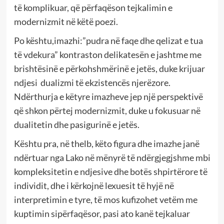
të komplikuar, që përfaqëson tejkalimin e
modernizmit në këtë poezi.
Po kështu,imazhi:”pudra në faqe dhe qelizat e tua
të vdekura” kontraston delikatesën e jashtme me
brishtësinë e përkohshmërinë e jetës, duke krijuar
ndjesi dualizmi të ekzistencës njerëzore.
Ndërthurja e këtyre imazheve jep një perspektivë
që shkon përtej modernizmit, duke u fokusuar në
dualitetin dhe pasigurinë e jetës.
Kështu pra, në thelb, këto figura dhe imazhe janë
ndërtuar nga Lako në mënyrë të ndërgjegjshme mbi
kompleksitetin e ndjesive dhe botës shpirtërore të
individit, dhe i kërkojnë lexuesit të hyjë në
interpretimin e tyre, të mos kufizohet vetëm me
kuptimin sipërfaqësor, pasi ato kanë tejkaluar