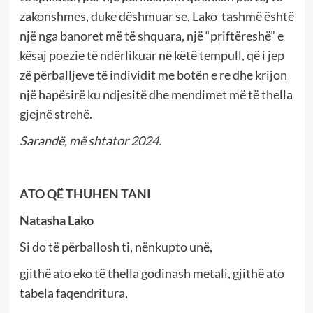
zakonshmes, duke dëshmuar se, Lako tashmë është
një nga banoret më të shquara, një “priftëreshë” e
kësaj poezie të ndërlikuar në këtë tempull, që i jep
zë përballjeve të individit me botën e re dhe krijon
një hapësirë ku ndjesitë dhe mendimet më të thella
gjejnë strehë.
Sarandë, më shtator 2024.
ATO QË THUHEN TANI
Natasha Lako
Si do të përballosh ti, nënkupto unë,
gjithë ato eko të thella godinash metali, gjithë ato
tabela faqendritura,