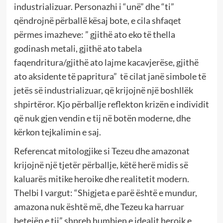
industrializuar. Personazhi i “unë” dhe “ti”
qëndrojnë përballë kësaj bote, e cila shfaqet
përmes imazheve: ” gjithë ato eko të thella
godinash metali, gjithë ato tabela
faqendritura/gjithë ato lajme kacavjerëse, gjithë
ato aksidente të papritura” të cilat janë simbole të
jetës së industrializuar, që krijojnë një boshllëk
shpirtëror. Kjo përballje reflekton krizën e individit
që nuk gjen vendin e tij në botën moderne, dhe
kërkon tejkalimin e saj.
Referencat mitologjike si Tezeu dhe amazonat
krijojnë një tjetër përballje, këtë herë midis së
kaluarës mitike heroike dhe realitetit modern.
Thelbi I vargut: “Shigjeta e parë është e mundur,
amazona nuk është më, dhe Tezeu ka harruar
betejën e tij” shpreh humbjen e idealit heroik e