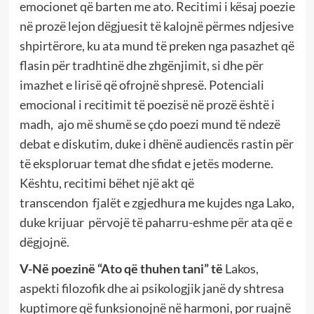
emocionet që barten me ato. Recitimi i kësaj poezie
në prozë lejon dëgjuesit të kalojnë përmes ndjesive
shpirtërore, ku ata mund të preken nga pasazhet që
flasin për tradhtinë dhe zhgënjimit, si dhe për
imazhet e lirisë që ofrojnë shpresë. Potenciali
emocional i recitimit të poezisë në prozë është i
madh, ajo më shumë se çdo poezi mund të ndezë
debat e diskutim, duke i dhënë audiencës rastin për
të eksploruar temat dhe sfidat e jetës moderne.
Kështu, recitimi bëhet një akt që
transcendon fjalët e zgjedhura me kujdes nga Lako,
duke krijuar përvojë të paharru-eshme për ata që e
dëgjojnë.
V-Në poezinë “Ato që thuhen tani” të
Lakos,
aspekti filozofik dhe ai psikologjik janë dy shtresa
kuptimore që funksionojnë në harmoni, por ruajnë