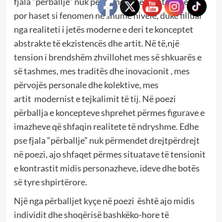
fjala “përballje” nuk përmendet në tekstin poetik,
por haset si fenomen në shumë nivele, duke filluar
nga realiteti i jetës moderne e deri te konceptet
abstrakte të ekzistencës dhe artit. Në të,një
tension i brendshëm zhvillohet mes së shkuarës e
së tashmes, mes traditës dhe inovacionit , mes
përvojës personale dhe kolektive, mes
artit modernist e tejkalimit të tij. Në poezi
përballja e koncepteve shprehet përmes figurave e
imazheve që shfaqin realitete të ndryshme. Edhe
pse fjala “përballje” nuk përmendet drejtpërdrejt
në poezi, ajo shfaqet përmes situatave të tensionit
e kontrastit midis personazheve, ideve dhe botës
së tyre shpirtërore.
Një nga përballjet kyçe në poezi është ajo midis
individit dhe shoqërisë bashkëko-hore të