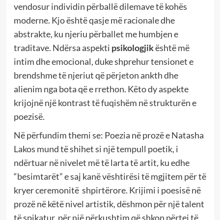
vendosur individin përballë dilemave të kohës
moderne. Kjo është qasje më racionale dhe
abstrakte, ku njeriu përballet me humbjen e
traditave. Ndërsa aspekti
psikologjik
është më
intim dhe emocional, duke shprehur tensionet e
brendshme të njeriut që përjeton ankth dhe
alienim nga bota që e rrethon. Këto dy aspekte
krijojnë një kontrast të fuqishëm në strukturën e
poezisë.
Në përfundim themi se: Poezia në prozë e Natasha
Lakos mund të shihet si një tempull poetik, i
ndërtuar në nivelet më të larta të artit, ku edhe
“besimtarët” e saj kanë vështirësi të mgjitem për të
kryer ceremonitë shpirtërore. Krijimi i poesisë në
prozë në këtë nivel artistik, dëshmon për një talent
të spikatur, për një përkushtim që shkon përtej të