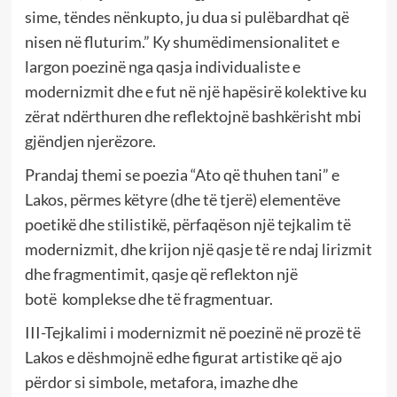
sime, tëndes nënkupto, ju dua si pulëbardhat që
nisen në fluturim.” Ky shumëdimensionalitet e
largon poezinë nga qasja individualiste e
modernizmit dhe e fut në një hapësirë kolektive ku
zërat ndërthuren dhe reflektojnë bashkërisht mbi
gjëndjen njerëzore.
Prandaj themi se poezia “Ato që thuhen tani” e
Lakos, përmes këtyre (dhe të tjerë) elementëve
poetikë dhe stilistikë, përfaqëson një tejkalim të
modernizmit, dhe krijon një qasje të re ndaj lirizmit
dhe fragmentimit, qasje që reflekton një
botë komplekse dhe të fragmentuar.
III-Tejkalimi i modernizmit në poezinë në prozë të
Lakos e dëshmojnë edhe figurat artistike që ajo
përdor si simbole, metafora, imazhe dhe