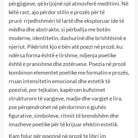
përgjigjeve, që krijojnë një atmosferë meditimi. Në
këtë rast, ajo përdor stilin e prozës për të
prurë rrjedhshmëri të lartë dhe eksploruar ide të
mëdha dhe abstrakte, si përballja me botën
moderne, identitetin, dashurinë dhe brishtësinë e
njeriut. Pikërisht kjo e bën atë poezi në prozë, ku:
ndërsa forma është e lirshme, ndjenja poetike
është e pranishme dhe zotëruese. Poezia në prozë
kombinon elementet poetike me formatin e prozës,
rruan intensitetin emocional dhe estetik të
poezisë, por tejkalon, kapërcen kufizimet
strukturore të vargjeve, madje dhe vargjet e lira,
pse përqendrohet në përdorimin e gjuhës
figurative, simboleve, ritmit të brendshëm dhe
imazheve poetike për të krijuar efektin estetik.
Kam folur për poezinë në prozë te libri im