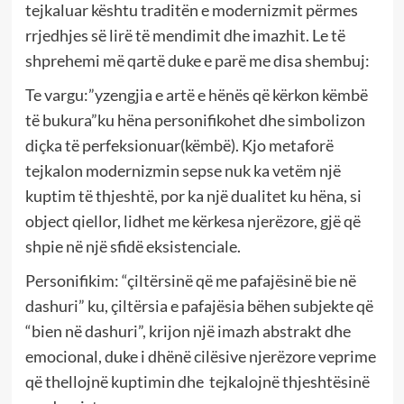
tejkaluar kështu traditën e modernizmit përmes
rrjedhjes së lirë të mendimit dhe imazhit. Le të
shprehemi më qartë duke e parë me disa shembuj:
Te vargu:”yzengjia e artë e hënës që kërkon këmbë
të bukura”ku hëna personifikohet dhe simbolizon
diçka të perfeksionuar(këmbë). Kjo metaforë
tejkalon modernizmin sepse nuk ka vetëm një
kuptim të thjeshtë, por ka një dualitet ku hëna, si
object qiellor, lidhet me kërkesa njerëzore, gjë që
shpie në një sfidë eksistenciale.
Personifikim: “çiltërsinë që me pafajësinë bie në
dashuri” ku, çiltërsia e pafajësia bëhen subjekte që
“bien në dashuri”, krijon një imazh abstrakt dhe
emocional, duke i dhënë cilësive njerëzore veprime
që thellojnë kuptimin dhe tejkalojnë thjeshtësinë