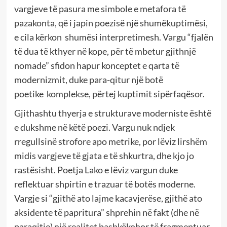
vargjeve të pasura me simbole e metafora të
pazakonta, që i japin poezisë një shumëkuptimësi,
e cila kërkon shumësi interpretimesh. Vargu “fjalën
të dua të kthyer në kope, për të mbetur gjithnjë
nomade” sfidon hapur konceptet e qarta të
modernizmit, duke para-qitur një botë
poetike komplekse, përtej kuptimit sipërfaqësor.
Gjithashtu thyerja e strukturave moderniste është
e dukshme në këtë poezi. Vargu nuk ndjek
rregullsinë strofore apo metrike, por lëviz lirshëm
midis vargjeve të gjata e të shkurtra, dhe kjo jo
rastësisht. Poetja Lako e lëviz vargun duke
reflektuar shpirtin e trazuar të botës moderne.
Vargje si “gjithë ato lajme kacavjerëse, gjithë ato
aksidente të papritura” shprehin në fakt (dhe në
paraqitje) një realitet bashkëkohor të fragmentuar,