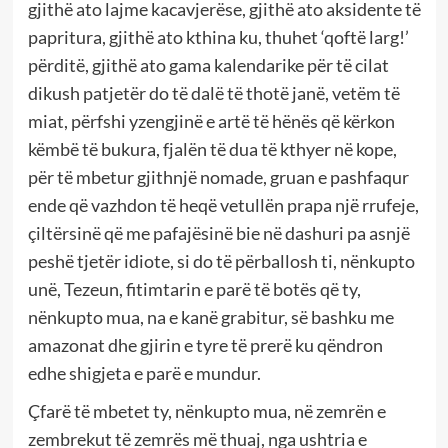
gjithë ato lajme kacavjerëse, gjithë ato aksidente të
papritura, gjithë ato kthina ku, thuhet ‘qoftë larg!’
përditë, gjithë ato gama kalendarike për të cilat
dikush patjetër do të dalë të thotë janë, vetëm të
miat, përfshi yzengjinë e artë të hënës që kërkon
këmbë të bukura, fjalën të dua të kthyer në kope,
për të mbetur gjithnjë nomade, gruan e pashfaqur
ende që vazhdon të heqë vetullën prapa një rrufeje,
çiltërsinë që me pafajësinë bie në dashuri pa asnjë
peshë tjetër idiote, si do të përballosh ti, nënkupto
unë, Tezeun, fitimtarin e parë të botës që ty,
nënkupto mua, na e kanë grabitur, së bashku me
amazonat dhe gjirin e tyre të prerë ku qëndron
edhe shigjeta e parë e mundur.
Çfarë të mbetet ty, nënkupto mua, në zemrën e
zembrekut të zemrës më thuaj, nga ushtria e