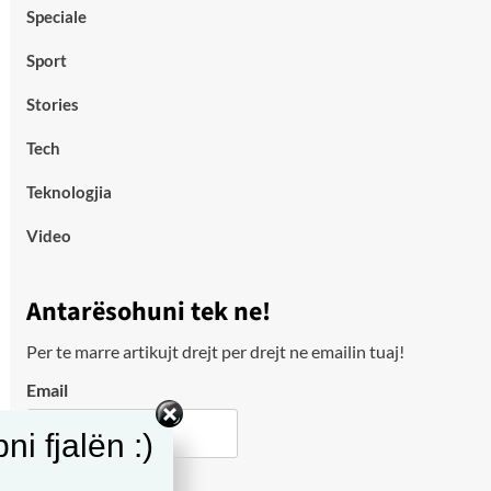
Speciale
Sport
Stories
Tech
Teknologjia
Video
Antarësohuni tek ne!
Per te marre artikujt drejt per drejt ne emailin tuaj!
Email
i fjalën :)
City