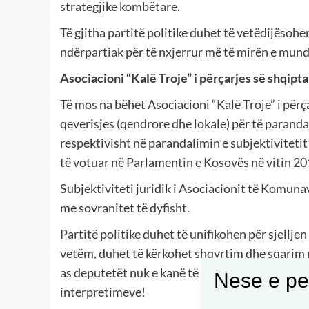
strategjike kombëtare.
Të gjitha partitë politike duhet të vetëdijësohen
ndërpartiak për të nxjerrur më të mirën e mun
Asociacioni “Kalë Troje” i përçarjes së shqipt
Të mos na bëhet Asociacioni “Kalë Troje” i përça
qeverisjes (qendrore dhe lokale) për të paranda
respektivisht në parandalimin e subjektivitetit 
të votuar në Parlamentin e Kosovës në vitin 20
Subjektiviteti juridik i Asociacionit të Komun
me sovranitet të dyfisht.
Partitë politike duhet të unifikohen për sjellj
vetëm, duhet të kërkohet shqyrtim dhe sqarim p
as deputetët nuk e kanë të kjartë se çafrë për
Nese e pel
interpretimeve!