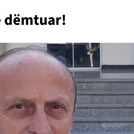
ë dëmtuar!