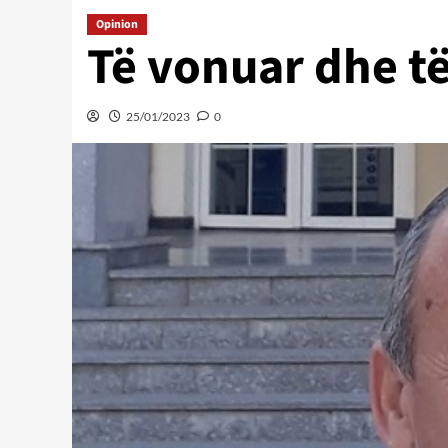
Opinion
Të vonuar dhe t
25/01/2023
0