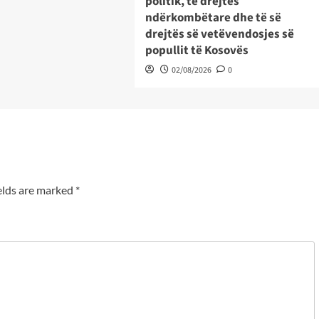
politik, të drejtës
ndërkombëtare dhe të së
drejtës së vetëvendosjes së
popullit të Kosovës
02/08/2026
0
elds are marked
*