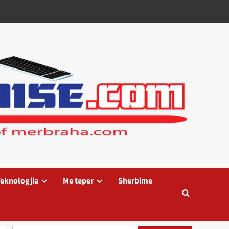
eknologjia
Me teper
Sherbime