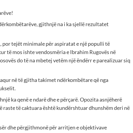
arëve!
ërkombëtarëve, gjithnjë na i ka sjellë rezultatet
 por tejët minimale për aspiratat e një populli të
kur të mos ishte vendosmëria e Ibrahim Rugovës në
 Kosovës do të na mbetej vetëm një ëndërr e parealizuar siq
faqur në të gjitha takimet ndërkombëtare që nga
kselit.
thnjë ka qenë e ndarë dhe e përçarë. Opozita asnjëherë
në raste të caktuara është kundërshtuar dhunshëm deri në
esër dhe përgjithmonë për arritjen e objektivave