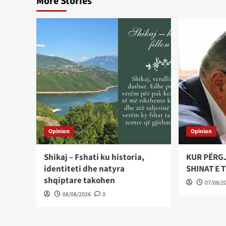
More Stories
Opinion
Opinion
Shikaj – Fshati ku historia,
KUR PËRG
identiteti dhe natyra
SHINAT E 
shqiptare takohen
07/08/2
08/08/2026
0