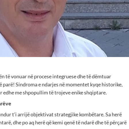
ovën të vonuar në procese integruese dhe të dëmtuar
 më parë! Sindroma e ndarjes në momentet kyqe historike,
r edhe me shpopullim të trojeve enike shqiptare.
tarëve
ndur t’i arrijë objektivat strategjike kombëtare. Sa herë
imtarë, dhe po aq herë që kemi qenë të ndarë dhe të përçarë