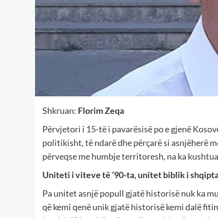
Shkruan:
Florim Zeqa
Përvjetori i 15-të i pavarësisë po e gjenë Kos
politikisht, të ndarë dhe përçarë si asnjëherë
përveqse me humbje territoresh, na ka kushtua
Uniteti i viteve të ’90-ta, unitet biblik i shqip
Pa unitet asnjë popull gjatë historisë nuk ka mu
që kemi qenë unik gjatë historisë kemi dalë fit