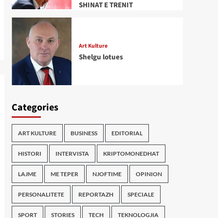
SHINAT E TRENIT
Art Kulture
Shelgu lotues
Categories
ART KULTURE
BUSINESS
EDITORIAL
HISTORI
INTERVISTA
KRIPTOMONEDHAT
LAJME
ME TEPER
NJOFTIME
OPINION
PERSONALITETE
REPORTAZH
SPECIALE
SPORT
STORIES
TECH
TEKNOLOGJIA