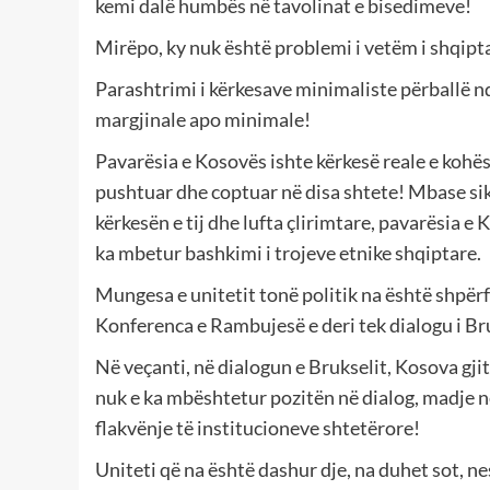
kemi dalë humbës në tavolinat e bisedimeve!
Mirëpo, ky nuk është problemi i vetëm i shqipt
Parashtrimi i kërkesave minimaliste përballë nd
margjinale apo minimale!
Pavarësia e Kosovës ishte kërkesë reale e kohës,
pushtuar dhe coptuar në disa shtete! Mbase si
kërkesën e tij dhe lufta çlirimtare, pavarësia e
ka mbetur bashkimi i trojeve etnike shqiptare.
Mungesa e unitetit tonë politik na është shpër
Konferenca e Rambujesë e deri tek dialogu i Bru
Në veçanti, në dialogun e Brukselit, Kosova gji
nuk e ka mbështetur pozitën në dialog, madje 
flakvënje të institucioneve shtetërore!
Uniteti që na është dashur dje, na duhet sot, n