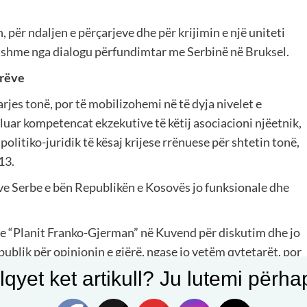
, për ndaljen e përçarjeve dhe për krijimin e një uniteti
dshme nga dialogu përfundimtar me Serbinë në Bruksel.
arëve
rjes tonë, por të mobilizohemi në të dyja nivelet e
luar kompetencat ekzekutive të këtij asociacioni njëetnik,
politiko-juridik të kësaj krijese rrënuese për shtetin tonë,
13.
ave Serbe e bën Republikën e Kosovës jo funksionale dhe
en e “Planit Franko-Gjerman” në Kuvend për diskutim dhe jo
ublik për opinionin e gjërë, ngase jo vetëm qytetarët, por
mban në esencë ky plan konfuz dhe me dualizëm të
qyet ket artikull? Ju lutemi përhapn