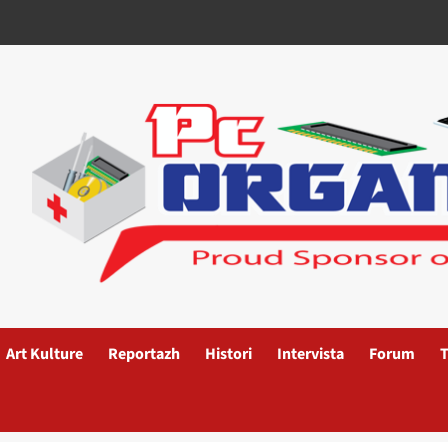
Art Kulture
Reportazh
Histori
Intervista
Forum
T