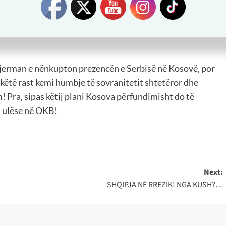
e plani franko-gjerman nuk e parasheh njohjen reciproke
në! Në fakt, plani franko-gjerman për synim e ka njohjen
antë realitetin e krijuar në veri me Asociacionin
-gjerman e nënkupton prezencën e Serbisë në Kosovë, por
këtë rast kemi humbje të sovranitetit shtetëror dhe
im! Pra, sipas këtij plani Kosova përfundimisht do të
a ulëse në OKB!
Next:
SHQIPJA NË RREZIK! NGA KUSH?…