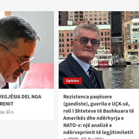
Opinion
JEGJËSIA DEL NGA
Rezistenca paqësore
TRENIT
(gandiste), guerila e UÇK-së,
roli i Shteteve të Bashkuara të
026
0
Amerikës dhe ndërhyrja e
NATO-s: një analizë e
ndërveprimit të legjitimitetit