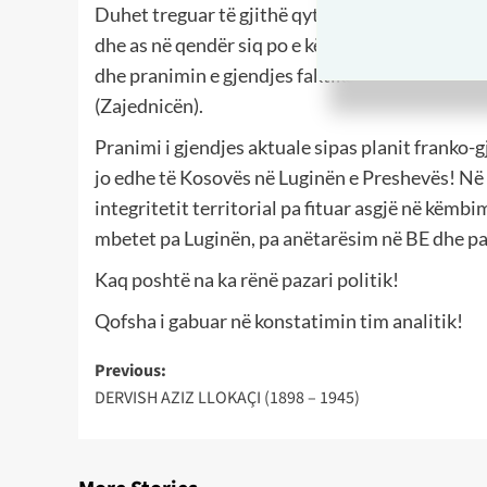
Duhet treguar të gjithë qytetarëve të vendit s
dhe as në qendër siq po e kërkon kryeministri y
dhe pranimin e gjendjes faktike, me theks të veç
(Zajednicën).
Pranimi i gjendjes aktuale sipas planit franko
jo edhe të Kosovës në Luginën e Preshevës! Në 
integritetit territorial pa fituar asgjë në këmb
mbetet pa Luginën, pa anëtarësim në BE dhe p
Kaq poshtë na ka rënë pazari politik!
Qofsha i gabuar në konstatimin tim analitik!
Post
Previous:
DERVISH AZIZ LLOKAÇI (1898 – 1945)
navigation