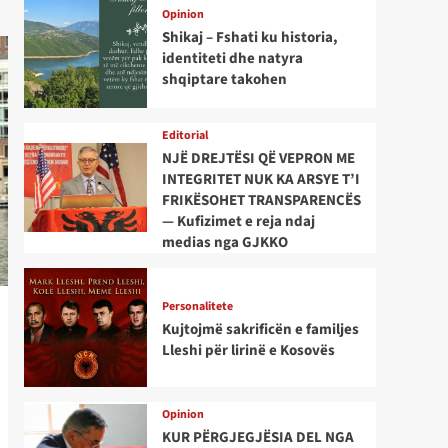
Opinion
Shikaj – Fshati ku historia,
identiteti dhe natyra
shqiptare takohen
Editorial
NJË DREJTËSI QË VEPRON ME
INTEGRITET NUK KA ARSYE T’I
FRIKËSOHET TRANSPARENCËS
— Kufizimet e reja ndaj
medias nga GJKKO
Personalitete
Kujtojmë sakrificën e familjes
Lleshi për lirinë e Kosovës
Opinion
KUR PËRGJEGJËSIA DEL NGA