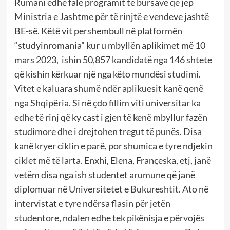
Rumani edhe falë programit të bursave që jep
Ministria e Jashtme për të rinjtë e vendeve jashtë
BE-së. Këtë vit pershembull në platformën
“studyinromania” kur u mbyllën aplikimet më 10
mars 2023, ishin 50,857 kandidatë nga 146 shtete
që kishin kërkuar një nga këto mundësi studimi.
Vitet e kaluara shumë ndër aplikuesit kanë qenë
nga Shqipëria. Si në çdo fillim viti universitar ka
edhe të rinj që ky cast i gjen të kenë mbyllur fazën
studimore dhe i drejtohen tregut të punës. Disa
kanë kryer ciklin e parë, por shumica e tyre ndjekin
ciklet më të larta. Enxhi, Elena, Françeska, etj, janë
vetëm disa nga ish studentet arumune që janë
diplomuar në Universitetet e Bukureshtit. Ato në
intervistat e tyre ndërsa flasin për jetën
studentore, ndalen edhe tek pikënisja e përvojës