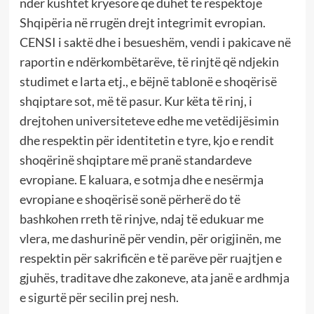
ndër kushtet kryesore që duhet të respektojë
Shqipëria në rrugën drejt integrimit evropian.
CENSI i saktë dhe i besueshëm, vendi i pakicave në
raportin e ndërkombëtarëve, të rinjtë që ndjekin
studimet e larta etj., e bëjnë tablonë e shoqërisë
shqiptare sot, më të pasur. Kur këta të rinj, i
drejtohen universiteteve edhe me vetëdijësimin
dhe respektin për identitetin e tyre, kjo e rendit
shoqërinë shqiptare më pranë standardeve
evropiane. E kaluara, e sotmja dhe e nesërmja
evropiane e shoqërisë sonë përherë do të
bashkohen rreth të rinjve, ndaj të edukuar me
vlera, me dashurinë për vendin, për origjinën, me
respektin për sakrificën e të parëve për ruajtjen e
gjuhës, traditave dhe zakoneve, ata janë e ardhmja
e sigurtë për secilin prej nesh.