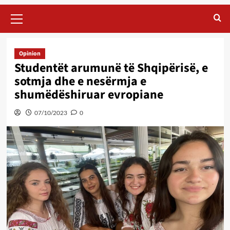
Primary
Menu
Opinion
Studentët arumunë të Shqipërisë, e
sotmja dhe e nesërmja e
shumëdëshiruar evropiane
07/10/2023
0