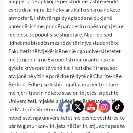
Shqipëria që aplikojnë për studime jashtë vendit
është disa mijra. Edhe ky artikull u shkrua në këtë
atmosferë, i shtyrë nga dy episode në dukje të
parëndësishme, por që paraqesin copëza nga jeta e
një pjese të popullsisë shqiptare. Njëri episod
lidhet me bisedën mes të dy të rinjve studentë të
Fakultetit të Mjekësisë në një nga universitetetet
më të njohura në Evropë. Ish maturantë nga dy
qytete kryesore të vendit si Fieri dhe Tirana, sot
ata janë në vitin e parë dhe të dytë në Charite-në e
Berlinit. Edhe pse kishin mjaft gjëra për të ndarë
me njeri-tjetrin në këtë stacion të jetës, siç është
Universiteti, mjekësia si degë e dëshiruar, arritjet
në Maturën Shtetërore, rezultatet e larta,
nobelistët nga universitetet me peshë, vështirësitë
për të gjetur konvikt, jeta në Berlin, etj., edhe pse të