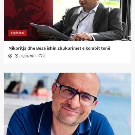
Opinion
Mikpritja dhe Besa ishin zbukurimet e kombit tonë
09/08/2026
0