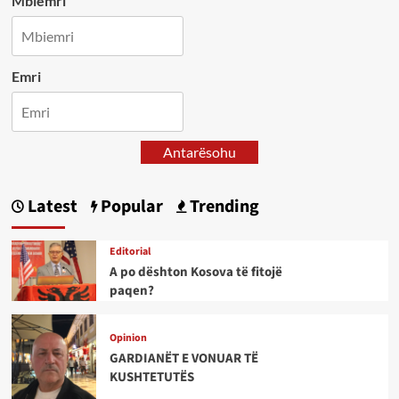
Mbiemri
Emri
Antarësohu
Latest
Popular
Trending
Editorial
A po dështon Kosova të fitojë
paqen?
Opinion
GARDIANËT E VONUAR TË
KUSHTETUTËS