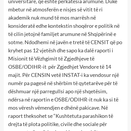
universitare, që është përkatësia arumune. Duke
mbetur në atmosferën e nisjes së vitit të ri
akademik nuk mund të mos marrësh në
konsideratë edhe kontekstin shoqëror e politik në
të cilin jetojnë familjet arumune në Shqipërinë e
sotme. Ndodhemi në javën e tretë të CENSIT që po
kryhet pas 12 vjetësh dhe sapo ka dalë raporti i
Misionit të Vëzhgimit të Zgjedhjeve të
OSBE/ODIHR-it për Zgjedhjet Vendore të 14
majit. Për CENSIN vetë INSTAT-i ka vendosur një
numër pa pagesë në shërbim të qytetarëve për të
dëshmuar një parregullsi apo një shqetësim,
ndërsa në raportin e OSBE/ODIHR-it nuk ka si të
mos vëresh vëmendjen e dhënë pakicave. Në
raport theksohet se “Kushtetuta parashikon të
drejta të plota politike, civile dhe sociale për