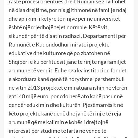
raste procesi orientues drejt Rumanisë zhvillohet
në disa drejtime, por nis gjithmonë në familje ndaj
dhe aplikimi i këtyre të rinjve për në universitet
është një rrjedhojë tejet normale. Këtë vit,
sikundër për të disatin radhazi, Departamenti për
Rumunët e Kudondodhur miratoi projekte
edukative dhe kulturore që po zbatohen në
Shqipëri e ku përfituesit janë të rinjtë nga familjet
arumune të vendit. Edhe nga ky institucion fondet
e akorduara kanë qenë të ndryshme, pershembull
në vitin 2013 projektet e miratuara ishin në vlerën
gati 40 mijë euro, por cdo herë ato kanë pasur në
qendër edukimin dhe kulturën. Pjesëmarrësit në
këto projekte kanë qenë dhe janë të rinj e të reja
arumunë që me kalimin e kohës i drejtojnë
interesat për studime të larta në vende të