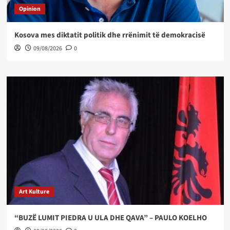
Opinion
Kosova mes diktatit politik dhe rrënimit të demokracisë
09/08/2026
0
Art Kulture
“BUZË LUMIT PIEDRA U ULA DHE QAVA” – PAULO KOELHO