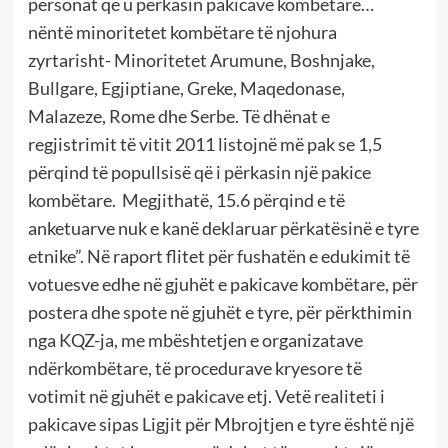
personat që u përkasin pakicave kombëtare…
nëntë minoritetet kombëtare të njohura
zyrtarisht- Minoritetet Arumune, Boshnjake,
Bullgare, Egjiptiane, Greke, Maqedonase,
Malazeze, Rome dhe Serbe. Të dhënat e
regjistrimit të vitit 2011 listojnë më pak se 1,5
përqind të popullsisë që i përkasin një pakice
kombëtare. Megjithatë, 15.6 përqind e të
anketuarve nuk e kanë deklaruar përkatësinë e tyre
etnike”. Në raport flitet për fushatën e edukimit të
votuesve edhe në gjuhët e pakicave kombëtare, për
postera dhe spote në gjuhët e tyre, për përkthimin
nga KQZ-ja, me mbështetjen e organizatave
ndërkombëtare, të procedurave kryesore të
votimit në gjuhët e pakicave etj. Vetë realiteti i
pakicave sipas Ligjit për Mbrojtjen e tyre është një