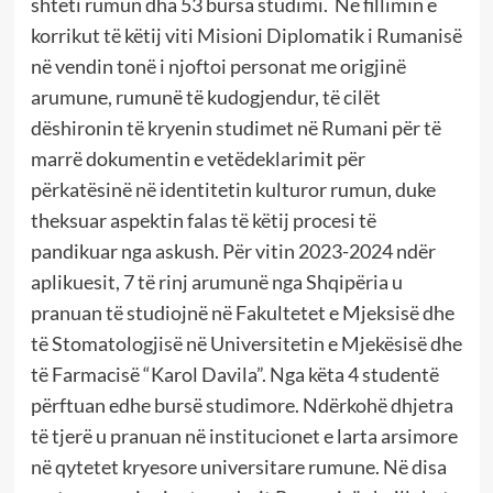
shteti rumun dha 53 bursa studimi. Në fillimin e
korrikut të këtij viti Misioni Diplomatik i Rumanisë
në vendin tonë i njoftoi personat me origjinë
arumune, rumunë të kudogjendur, të cilët
dëshironin të kryenin studimet në Rumani për të
marrë dokumentin e vetëdeklarimit për
përkatësinë në identitetin kulturor rumun, duke
theksuar aspektin falas të këtij procesi të
pandikuar nga askush. Për vitin 2023-2024 ndër
aplikuesit, 7 të rinj arumunë nga Shqipëria u
pranuan të studiojnë në Fakultetet e Mjeksisë dhe
të Stomatologjisë në Universitetin e Mjekësisë dhe
të Farmacisë “Karol Davila”. Nga këta 4 studentë
përftuan edhe bursë studimore. Ndërkohë dhjetra
të tjerë u pranuan në institucionet e larta arsimore
në qytetet kryesore universitare rumune. Në disa