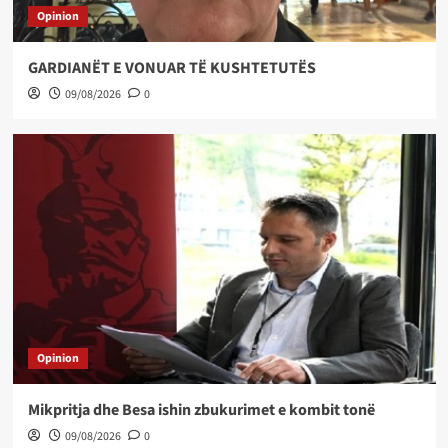
Opinion
GARDIANËT E VONUAR TË KUSHTETUTËS
09/08/2026
0
Opinion
Mikpritja dhe Besa ishin zbukurimet e kombit tonë
09/08/2026
0