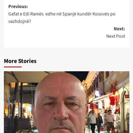
Post
Previous:
Gafat e Edi Ramës edhe në Spanjë kundër Kosovës po
navigation
vazhdojnë?
Next:
Next Post
More Stories