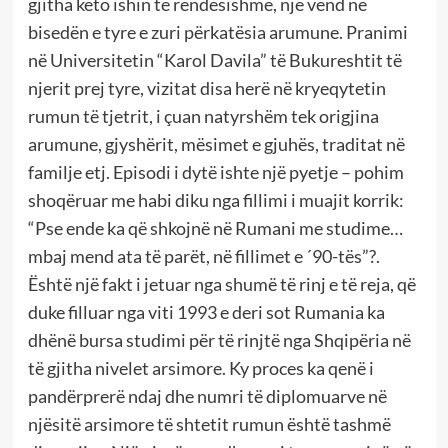
gjitha këto ishin të rëndësishme, një vend në
bisedën e tyre e zuri përkatësia arumune. Pranimi
në Universitetin “Karol Davila” të Bukureshtit të
njerit prej tyre, vizitat disa herë në kryeqytetin
rumun të tjetrit, i çuan natyrshëm tek origjina
arumune, gjyshërit, mësimet e gjuhës, traditat në
familje etj. Episodi i dytë ishte një pyetje – pohim
shoqëruar me habi diku nga fillimi i muajit korrik:
“Pse ende ka që shkojnë në Rumani me studime…
mbaj mend ata të parët, në fillimet e ´90-tës”?.
Është një fakt i jetuar nga shumë të rinj e të reja, që
duke filluar nga viti 1993 e deri sot Rumania ka
dhënë bursa studimi për të rinjtë nga Shqipëria në
të gjitha nivelet arsimore. Ky proces ka qenë i
pandërprerë ndaj dhe numri të diplomuarve në
njësitë arsimore të shtetit rumun është tashmë