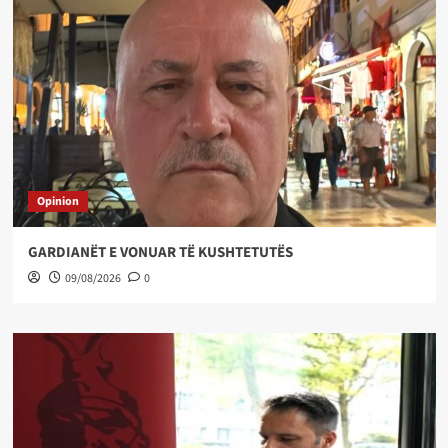
Opinion
GARDIANËT E VONUAR TË KUSHTETUTËS
09/08/2026
0