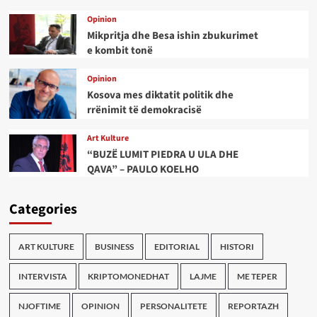
Opinion
Mikpritja dhe Besa ishin zbukurimet
e kombit tonë
Opinion
Kosova mes diktatit politik dhe
rrënimit të demokracisë
Art Kulture
“BUZË LUMIT PIEDRA U ULA DHE
QAVA” – PAULO KOELHO
Categories
ART KULTURE
BUSINESS
EDITORIAL
HISTORI
INTERVISTA
KRIPTOMONEDHAT
LAJME
ME TEPER
NJOFTIME
OPINION
PERSONALITETE
REPORTAZH