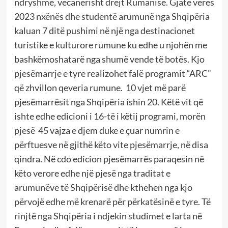
ndryshme, vecanërisht drejt Rumanisë. Gjatë verës
2023 nxënës dhe studentë arumunë nga Shqipëria
kaluan 7 ditë pushimi në një nga destinacionet
turistike e kulturore rumune ku edhe u njohën me
bashkëmoshatarë nga shumë vende të botës. Kjo
pjesëmarrje e tyre realizohet falë programit “ARC”
që zhvillon qeveria rumune. 10 vjet më parë
pjesëmarrësit nga Shqipëria ishin 20. Këtë vit që
ishte edhe edicioni i 16-të i këtij programi, morën
pjesë 45 vajza e djem duke e çuar numrin e
përftuesve në gjithë këto vite pjesëmarrje, në disa
qindra. Në cdo edicion pjesëmarrës paraqesin në
këto verore edhe një pjesë nga traditat e
arumunëve të Shqipërisë dhe kthehen nga kjo
përvojë edhe më krenarë për përkatësinë e tyre. Të
rinjtë nga Shqipëria i ndjekin studimet e larta në