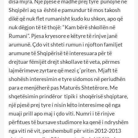
disa mijra. Një pjesë e madhe prej tyre punojnë në
Shqipëri aq sa është e pamundur të mos takosh
dikë që nuk flet rumanisht kudo ku shkon, apo që
nuk dëgjon të të thojë: “Kam bërë shkollën në
Rumani”. Pjesa kryesore e këtyre të rinjve janë
arumunë. Çdo vit shteti rumun i njofton familjet
arumune të Shqipërisë të interesuara për të
drejtuar fëmijët drejt shkollave të veta, përmes
lajmërimeve zyrtare që mezi ç´priten. Mjaft të
shohësh interesimin e tyre sidomos në periudhën
para e menjëherë pas Maturës Shtetërore. Me
shqetësimin prindëror tipik i shoqërisë shqiptare,
një pjesë prej tyre i nisin këto interesime që nga
muaji prill apo maj i çdo viti. Numri i të rinjve
përfitues të bursave studimore ka qenë i ndryshëm
nga viti në vit, pershembull për vitin 2012-2013