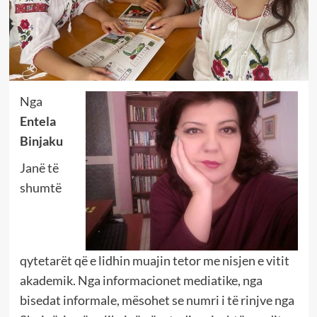
Nga
Entela
Binjaku
Janë të
shumtë
qytetarët që e lidhin muajin tetor me nisjen e vitit
akademik. Nga informacionet mediatike, nga
bisedat informale, mësohet se numri i të rinjve nga