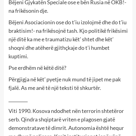
Bëjeni Gjykatën Speciale ose e bën Rusia në OKB!-
na frikësonin dje.
Bëjeni Asociacionin ose do t’iu izolojmë dhe do t’iu
braktisim!- na frikësojnë tash. Kjo politikë frikësimi
një ditë ka me e traumatizu kët’ shtet dhe kët’
shoqni dhe atëherë gjithçkaje do t’i humbet
kuptimi.
Pse erdhëm në këtë ditë?
Përgjigja në kët’ pyetje nuk mund të jipet me pak
fjalë. As me anë të një teksti të shkurtër.
_________
Viti 1990. Kosova ndodhet nën terrorin shtetëror
serb. Qindra shqiptarë vriten e plagosen gjatë
demonstratave të dimrit. Autonomia është hequr