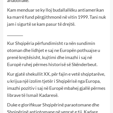
anadollake.
Kam menduar se ky lloj budallallëku antiamerikan
ka marrë fund përgjithmonë në vitin 1999. Tani nuk
jam i sigurtë se kam pasur të drejtë.
_________
Kur Shqipëria përfundimisht ra nën sundimin
otoman dhe lidhjet e saj ne Europën pothuajse u
prenë krejtësisht, kujtimi dhe imazhi i saj në
Europë ruhej përmes historisë së Skënderbeut.
Kur gjatë shekullit XX, për fajin e vetë shqiptarëve,
u krijua një izolim tjetër i Shqipërisë nga Europa,
imazhi pozitiv i saj në Europë mbahej gjallë përmes
librave të Ismail Kadaresë.
Duke e glorifikuar Shqipërinë paraotomane dhe
Shqipërinë antiotomane në veprat e tij, Kadare