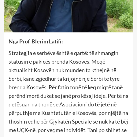
Nga Prof. Blerim Latifi:
Strategjia e serbëve është e qartë: të shmangin
statusin e pakicës brenda Kosovës. Meqë
aktualisht Kosovën nuk munden ta kthejnë në
Serbi, kanë zgjedhur ta krijojnë një Serbi të tyre
brenda Kosovës. Për fatin tonë të keq miqtë tanë
perëndimorë duket se janë pro kësaj ideje. Për të na
qetësuar, na thonë se Asociacioni do të jetë në
përputhje me Kushtetutën e Kosovës, por njëjtë na
thoshin edhe për Gjykatën Speciale se nuk ka të bëj
me UÇK-në, por veç me individët. Tani po shihet se