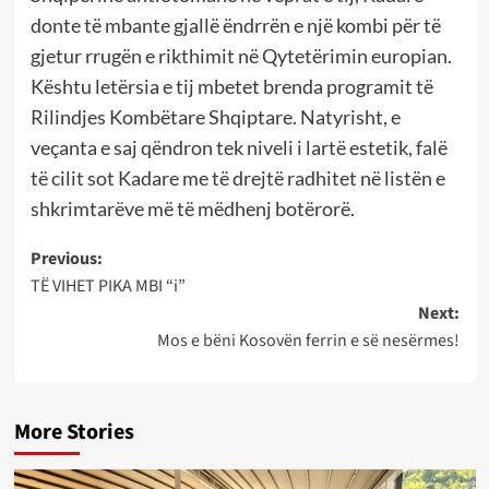
donte të mbante gjallë ëndrrën e një kombi për të
gjetur rrugën e rikthimit në Qytetërimin europian.
Kështu letërsia e tij mbetet brenda programit të
Rilindjes Kombëtare Shqiptare. Natyrisht, e
veçanta e saj qëndron tek niveli i lartë estetik, falë
të cilit sot Kadare me të drejtë radhitet në listën e
shkrimtarëve më të mëdhenj botërorë.
Post
Previous:
TË VIHET PIKA MBI “i”
navigation
Next:
Mos e bëni Kosovën ferrin e së nesërmes!
More Stories