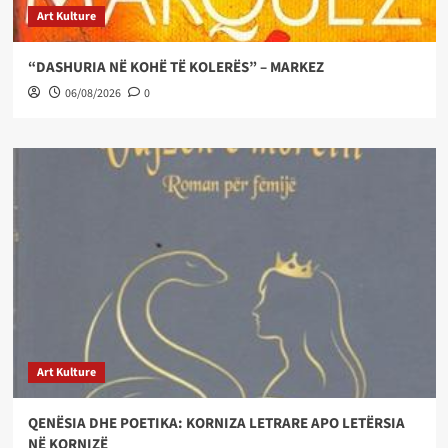
Art Kulture
“DASHURIA NË KOHË TË KOLERËS” – MARKEZ
06/08/2026
0
Art Kulture
QENËSIA DHE POETIKA: KORNIZA LETRARE APO LETËRSIA
NË KORNIZË