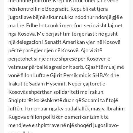
me dhunë policore. Krejt institucionet janë vënë
nën kontrollin e Beogradit. Republikat tjera
jugosllave bëjnë sikur nuk ka ndodhur ndonjë gjë e
madhe. Edhe bota nuk i merr fort seriozisht lajmet
nga Kosova. Me përjashtim të një rasti: në gusht
një delegacion i Senatit Amerikan vjen në Kosovë
për të parë gjendjen në Kosovë. Ajo vizitë
përjetohet si një dritë shprese për Kosovën e
vetmuar përballë agresionit serb. Gjashtë muaj më
vonë fillon Lufta e Gjirit Persik midis SHBA’s dhe
Irakut të Sadam Hyseinit. Nëpër çajtoret e
Kosovës shpërthen solidariteti me Irakun.
Shqiptarët kokëshkretë duan që Sadami ta fitojë
luftën. I tmerruar nga ky budallallëk masiv, Ibrahim
Rugova e fillon politikën e amerikanizimit të
mendjeve e shpirtrave në një shoqëri jugosllavo-