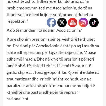
nuk është ashtu. Edhe nesër kur do të na dalin
probleme sovraniteti me Asociacionin, do të na
thonë se “ju e keni krijuar vetë, prandaj duhet ta
respektoni”.
A do të mundemi ta ndalim Asociacionin?
Kur e shohim presionin për të, vështirë të thuhet
po. Presioni për Asociacionin është po aq i madh sa
ishte edhe presioni për Gjykatën Speciale. Mbase
edhe më i madh. Dhe në krye të presionit përsëri
janë ShBA-të, shteti tek i cili i kemi të varura të
gjitha shpresat tona gjeopolitike. Kjo është duke na
traumatizuar dhe, rrjedhimisht, edhe duke na e
paralizuar aftësinë për të menduar me mendje të
kthjelltë dhe pastaj edhe për të vepruar
racionalisht.