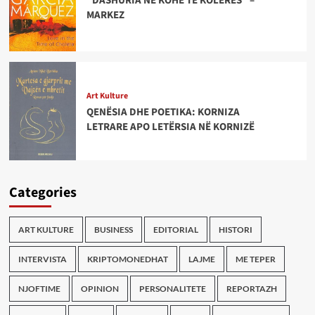
“DASHURIA NË KOHË TË KOLERËS” –
MARKEZ
Art Kulture
QENËSIA DHE POETIKA: KORNIZA
LETRARE APO LETËRSIA NË KORNIZË
Categories
ART KULTURE
BUSINESS
EDITORIAL
HISTORI
INTERVISTA
KRIPTOMONEDHAT
LAJME
ME TEPER
NJOFTIME
OPINION
PERSONALITETE
REPORTAZH