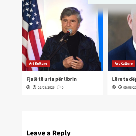
Art Kulture
Art Kulture
Fjalë të urta për librin
Lëre ta d
05/08/2026
0
05/08/2
Leave a Reply