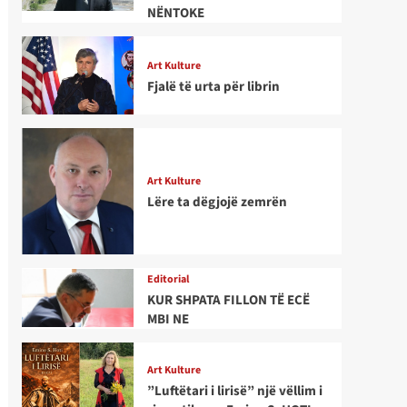
NËNTOKE
Art Kulture
Fjalë të urta për librin
Art Kulture
Lëre ta dëgjojë zemrën
Editorial
KUR SHPATA FILLON TË ECË
MBI NE
Art Kulture
”Luftëtari i lirisë” një vëllim i