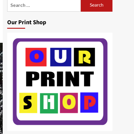
Search
for:
Our Print Shop