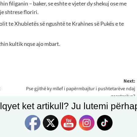
hin filiganin – baker, se eshte e vjeter dy shekuj ose me
 shtrese floriri.
lit te Xhubletës së ngushtë te Krahines së Pukës e te
hin kultik nqse ajo mbart.
Next:
t
Pse gjithë ky mllef i papërmbajtur i pushtetarëve ndaj
gazetarëve?
qyet ket artikull? Ju lutemi përhapn