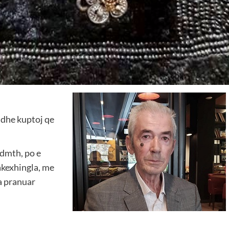
 dhe kuptoj qe
 dmth, po e
akexhingla, me
ka pranuar