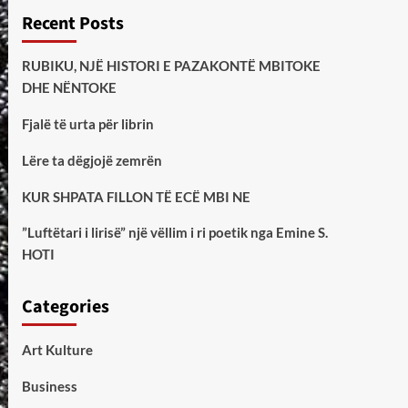
Recent Posts
RUBIKU, NJË HISTORI E PAZAKONTË MBITOKE
DHE NËNTOKE
Fjalë të urta për librin
Lëre ta dëgjojë zemrën
KUR SHPATA FILLON TË ECË MBI NE
”Luftëtari i lirisë” një vëllim i ri poetik nga Emine S.
HOTI
Categories
Art Kulture
Business