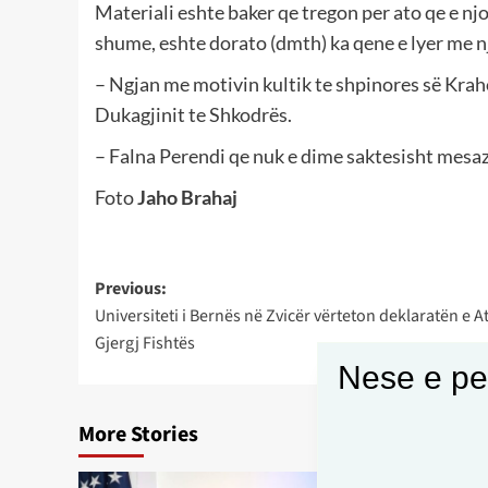
Materiali eshte baker qe tregon per ato qe e njo
shume, eshte dorato (dmth) ka qene e lyer me nje
– Ngjan me motivin kultik te shpinores së Kraho
Dukagjinit te Shkodrës.
– Falna Perendi qe nuk e dime saktesisht mesaz
Foto
Jaho Brahaj
Post
Previous:
Universiteti i Bernës në Zvicër vërteton deklaratën e A
navigation
Gjergj Fishtës
Nese e pel
More Stories