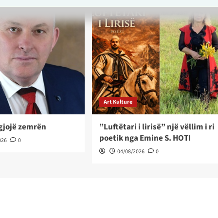
Art Kulture
ëgjojë zemrën
”Luftëtari i lirisë” një vëllim i ri
poetik nga Emine S. HOTI
026
0
04/08/2026
0