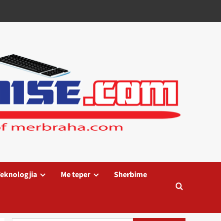
eknologjia
Me teper
Sherbime