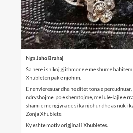
Nga
Jaho Brahaj
Sa here i shikoj gjithmone e me shume habitem
Xhubleten pak e njohim.
E nenvleresuar dhe ne ditet tona e percudnuar,
ndryshojme, po e shemtojme, me lule-lajle e rr
shami e me ngjyra qe si ka njohur dhe as nuk i 
Zonja Xhublete.
Ky eshte motiv origjinal i Xhubletes.