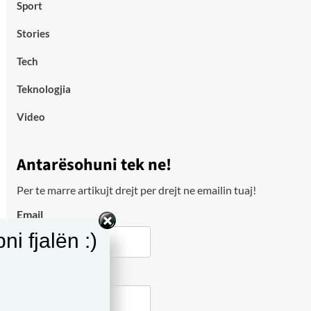
Sport
Stories
Tech
Teknologjia
Video
Antarësohuni tek ne!
Per te marre artikujt drejt per drejt ne emailin tuaj!
Email
i fjalën :)
City