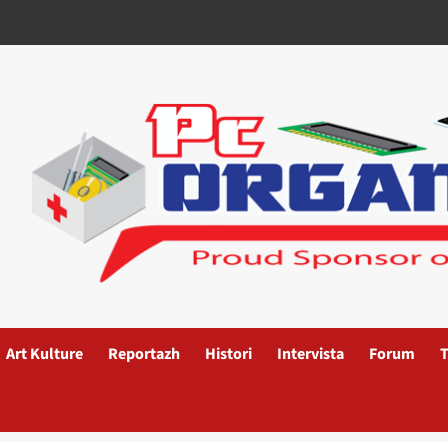
Art Kulture
Reportazh
Histori
Intervista
Forum
T