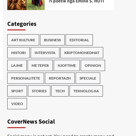
ri poetik nga Emine S. HOTI
Categories
ART KULTURE
BUSINESS
EDITORIAL
HISTORI
INTERVISTA
KRIPTOMONEDHAT
LAJME
ME TEPER
NJOFTIME
OPINION
PERSONALITETE
REPORTAZH
SPECIALE
SPORT
STORIES
TECH
TEKNOLOGJIA
VIDEO
CoverNews Social
Social menu is not set. You need to create menu and