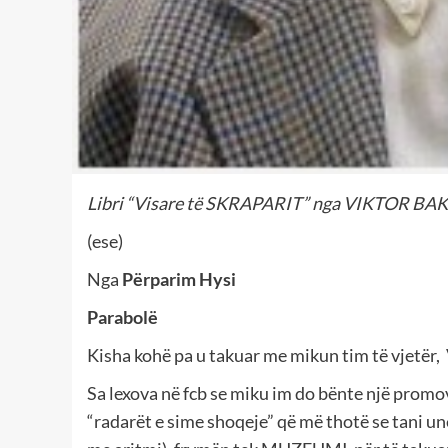
Libri “Visare të SKRAPARIT” nga VIKTOR BA
(ese)
Nga
Përparim Hysi
Parabolë
Kisha kohë pa u takuar me mikun tim të vjetër
Sa lexova në fcb se miku im do bënte një prom
“radarët e sime shoqeje” që më thotë se tani un