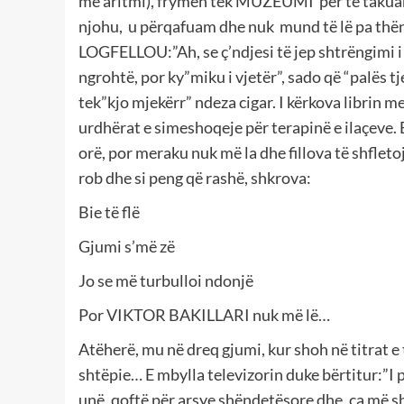
me aritmi), frymën tek MUZEUMI për të takuar 
njohu, u përqafuam dhe nuk mund të lë pa th
LOGFELLOU:”Ah, se ç’ndjesi të jep shtrëngimi i d
ngrohtë, por ky”miku i vjetër”, sado që “palës tj
tek”kjo mjekërr” ndeza cigar. I kërkova librin m
urdhërat e simeshoqeje për terapinë e ilaçeve. E
orë, por meraku nuk më la dhe fillova të shfletoj
rob dhe si peng që rashë, shkrova:
Bie të flë
Gjumi s’më zë
Jo se më turbulloi ndonjë
Por VIKTOR BAKILLARI nuk më lë…
Atëherë, mu në dreq gjumi, kur shoh në titrat e 
shtëpie… E mbylla televizorin duke bërtitur:”I
unë, qoftë për arsye shëndetësore dhe, ca më s