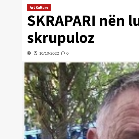
Art Kulture
SKRAPARI nën lu
skrupuloz
10/10/2022
0