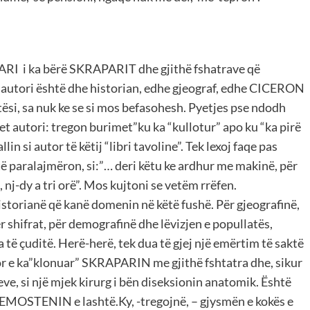
ARI i ka bërë SKRAPARIT dhe gjithë fshatrave që
, autori është dhe historian, edhe gjeograf, edhe CICERON
tësi, sa nuk ke se si mos befasohesh. Pyetjes pse ndodh
vet autori: tregon burimet”ku ka “kullotur” apo ku “ka pirë
in si autor të këtij “libri tavoline”. Tek lexoj faqe pas
 të paralajmëron, si:”… deri këtu ke ardhur me makinë, për
 nj-dy a tri orë”. Mos kujtoni se vetëm rrëfen.
historianë që kanë domenin në këtë fushë. Për gjeografinë,
ër shifrat, për demografinë dhe lëvizjen e popullatës,
a të çuditë. Herë-herë, tek dua të gjej një emërtim të saktë
 e ka”klonuar” SKRAPARIN me gjithë fshtatra dhe, sikur
qeve, si një mjek kirurg i bën diseksionin anatomik. Është
DEMOSTENIN e lashtë.Ky, -tregojnë, – gjysmën e kokës e