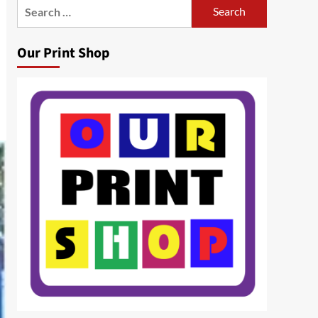
Search
for:
Our Print Shop