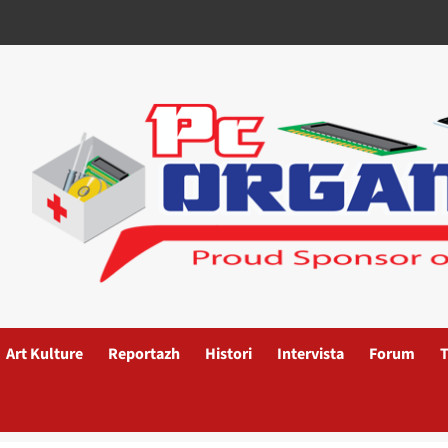
Art Kulture
Reportazh
Histori
Intervista
Forum
T