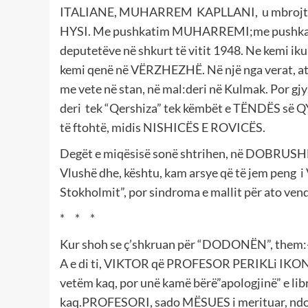
ITALIANE, MUHARREM KAPLLANI, u mbrojt në g
HYSI. Me pushkatim MUHARREMI;me pushkati
deputetëve në shkurt të vitit 1948. Ne kemi iku
kemi qenë në VËRZHEZHË. Në një nga verat, at
me vete në stan, në mal:deri në Kulmak. Por g
deri tek “Qershiza” tek këmbët e TËNDËS së QY
të ftohtë, midis NISHICËS E ROVICËS.
Degët e miqësisë sonë shtrihen, në DOBR
Vlushë dhe, kështu, kam arsye që të jem pen
Stokholmit”, por sindroma e mallit për ato ven
* * *
Kur shoh se ç’shkruan për “DODONËN”, them:-A
A e di ti, VIKTOR që PROFESOR PERIKLi IKONO
vetëm kaq, por unë kamë bërë”apologjinë” e 
kaq.PROFESORI, sado MËSUES i merituar, ndodh