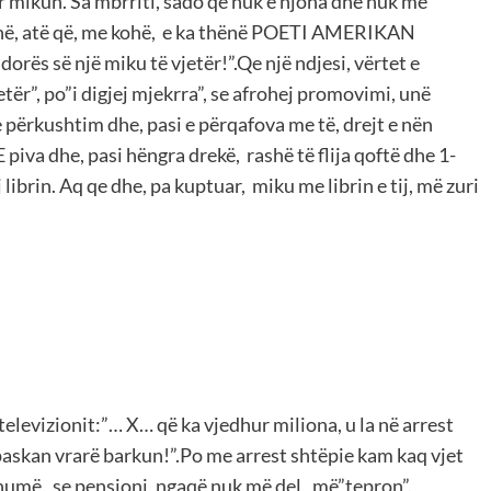
mikun. Sa mbrriti, sado që nuk e njoha dhe nuk më
ënë, atë që, me kohë, e ka thënë POETI AMERIKAN
orës së një miku të vjetër!”.Qe një ndjesi, vërtet e
etër”, po”i digjej mjekrra”, se afrohej promovimi, unë
e përkushtim dhe, pasi e përqafova me të, drejt e nën
 piva dhe, pasi hëngra drekë, rashë të flija qoftë dhe 1-
 librin. Aq qe dhe, pa kuptuar, miku me librin e tij, më zuri
televizionit:”… X… që ka vjedhur miliona, u la në arrest
 paskan vrarë barkun!”.Po me arrest shtëpie kam kaq vjet
humë, se pensioni, ngaqë nuk më del, më”tepron”.