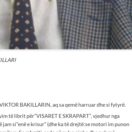
KILLARI
, VIKTOR BAKILLARIN, aq sa qemë harruar dhe si fytyrë.
ovim të librit për”VISARET E SKRAPART”, vjedhur nga
ë jam si”enë e krisur” (dhe ka të drejtë:se motori im punon