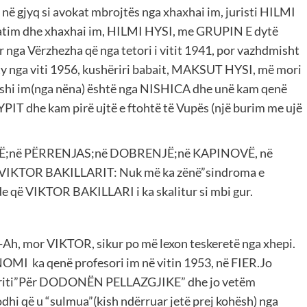
jyq si avokat mbrojtës nga xhaxhai im, juristi HILMI
m dhe xhaxhai im, HILMI HYSI, me GRUPIN E dytë
r nga Vërzhezha që nga tetori i vitit 1941, por vazhdmisht
y nga viti 1956, kushëriri babait, MAKSUT HYSI, më mori
jyshi im(nga nëna) është nga NISHICA dhe unë kam qenë
PIT dhe kam pirë ujtë e ftohtë të Vupës (një burim me ujë
USHË;në PËRRENJAS;në DOBRENJË;në KAPINOVË, në
g i VIKTOR BAKILLARIT: Nuk më ka zënë”sindroma e
de që VIKTOR BAKILLARI i ka skalitur si mbi gur.
h, mor VIKTOR, sikur po më lexon teskeretë nga xhepi.
MI ka qenë profesori im në vitin 1953, në FIER.Jo
libriti”Për DODONËN PELLAZGJIKE” dhe jo vetëm
i që u “sulmua”(kish ndërruar jetë prej kohësh) nga