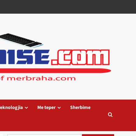
eknologjia
Me teper
Sherbime