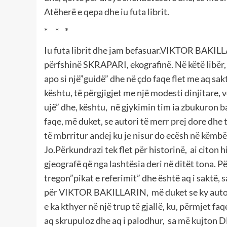
Atëherë e qepa dhe iu futa librit.
* * *
Iu futa librit dhe jam befasuar.VIKTOR BAKILL
përfshinë SKRAPARI, ekografinë. Në këtë libër
apo si një”guidë” dhe në çdo faqe flet me aq sak
kështu, të përgjigjet me një modesti dinjitare, 
ujë” dhe, kështu, në gjykimin tim ia zbukuron ball
faqe, më duket, se autori të merr prej dore dhe
të mbrritur andej ku je nisur do ecësh në këmbë,
Jo.Përkundrazi tek flet për historinë, ai citon 
gjeografë që nga lashtësia deri në ditët tona. P
tregon”pikat e referimit” dhe është aq i saktë, s
për VIKTOR BAKILLARIN, më duket se ky autor
e ka kthyer në një trup të gjallë, ku, përmjet fa
aq skrupuloz dhe aq i palodhur, sa më kujton 