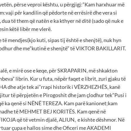
yetën, përse veproi kështu, u përgjigj:”Kam harxhuar më
ëm:vaji për kandilin që pëdorte në errësirë dhe vera si
dua të them që natën e ka kthyer në ditë (sado që nuk e
esin këtë libër me vlerë.
mendjes(kjo kuti, sipas tij është e shenjtë), nuk hyn
ndodhur dhe me”kutinë e shenjtë” të VIKTOR BAKILLARIT.
fjalë, e mirë ose e keqe, për SKRAPARIN, më shkakton
eva” librin. Kur u futa, nëpër faqet e librit, zuri gjaku të
A dhe atje tek ai”rrapi historik i VËRZHEZHËS, kanë
jitur të përpjetën e Pirogoshit dhe jam çlodhur tek”Pusi i
ë ka qenë si NËNË TEREZA. Kam parë kanionet;kam
n e madhe të MEHMET BEJ KORITËS. Kam qenë në
KOJA që të vetmin djalë, ALIUN, e kishte dëshmor. Në
ar çupa e hallos sime dhe Oficeri me AKADEMI