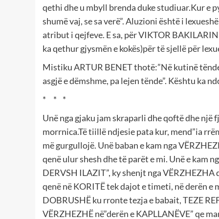
qethi dhe u mbyll brenda duke studiuar.Kur e p
shumë vaj, se sa verë”. Aluzioni është i lexuesh
atribut i qejfeve. E sa, për VIKTOR BAKILARIN, 
ka qethur gjysmën e kokës)për të sjellë për lexu
Mistiku ARTUR BENET thotë:”Në kutinë tënde të 
asgjë e dëmshme, pa lejen tënde”. Kështu ka 
* * *
Unë nga gjaku jam skraparli dhe qoftë dhe një 
morrnica.Të tiillë ndjesie pata kur, mend”ia rrëmb
më gurgullojë. Unë baban e kam nga VËRZHEZH
qenë ulur shesh dhe të parët e mi. Unë e kam ng
DERVSH ILAZIT”, ky shenjt nga VËRZHEZHA q
qenë në KORITË tek dajot e timeti, në derë
DOBRUSHË ku rronte tezja e babait, TEZE REFI
VËRZHEZHË në”derën e KAPLLANËVE” qe martu