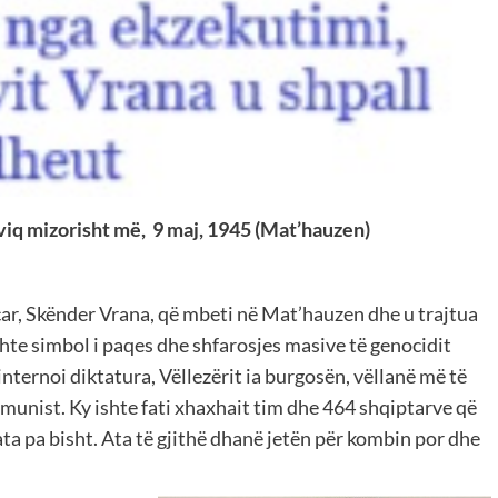
viq mizorisht më, 9 maj, 1945 (Mat’hauzen)
eçar, Skënder Vrana, që mbeti në Mat’hauzen dhe u trajtua
ishte simbol i paqes dhe shfarosjes masive të genocidit
internoi diktatura, Vëllezërit ia burgosën, vëllanë më të
omunist. Ky ishte fati xhaxhait tim dhe 464 shqiptarve që
ta pa bisht. Ata të gjithë dhanë jetën për kombin por dhe