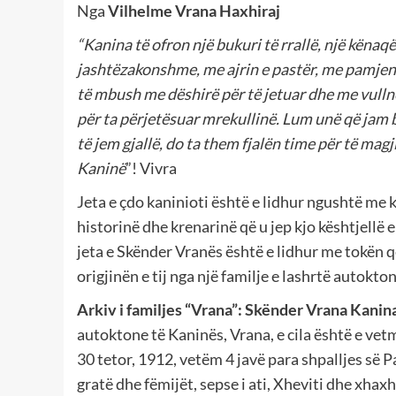
Nga
Vilhelme Vrana Haxhiraj
“Kanina të ofron një bukuri të rrallë, një kënaqë
jashtëzakonshme, me ajrin e pastër, me pamje
të mbush me dëshirë për të jetuar dhe me vulln
për ta përjetësuar mrekullinë. Lum unë që jam bi
të jem gjallë, do ta them fjalën time për të ma
Kaninë
”! Vivra
Jeta e çdo kaninioti është e lidhur ngushtë me k
historinë dhe krenarinë që u jep kjo kështjellë 
jeta e Skënder Vranës është e lidhur me tokën që
origjinën e tij nga një familje e lashrtë autokto
Arkiv i familjes “Vrana”: Skënder Vrana Kanin
autoktone të Kaninës, Vrana, e cila është e vet
30 tetor, 1912, vetëm 4 javë para shpalljes së 
gratë dhe fëmijët, sepse i ati, Xheviti dhe xhaxh