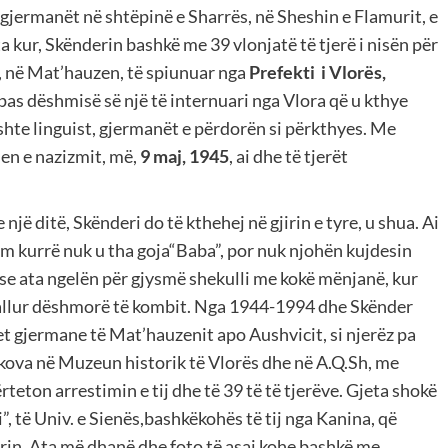
 gjermanët në shtëpinë e Sharrës, në Sheshin e Flamurit, e
a kur, Skënderin bashkë me 39 vlonjatë të tjerë i nisën për
, në Mat’hauzen, të spiunuar nga
Prefekti i Vlorës,
pas dëshmisë së një të internuari nga Vlora që u kthye
ishte linguist, gjermanët e përdorën si përkthyes. Me
nien e nazizmit, më,
9 maj, 1945
, ai dhe të tjerët
 një ditë, Skënderi do të kthehej në gjirin e tyre, u shua. Ai
etëm kurrë nuk u tha goja“Baba”, por nuk njohën kujdesin
te se ata ngelën për gjysmë shekulli me kokë mënjanë, kur
pallur dëshmorë të kombit. Nga 1944-1994 dhe Skënder
t gjermane të Mat’hauzenit apo Aushvicit, si njerëz pa
shkova në Muzeun historik të Vlorës dhe në A.Q.Sh, me
eton arrestimin e tij dhe të 39 të të tjerëve. Gjeta shokë
”, të Univ. e Sienës,bashkëkohës të tij nga Kanina, që
erin. Ata më dhanë dhe foto të asaj kohe bashkë me