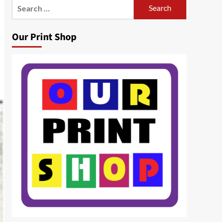
Search
for:
Our Print Shop