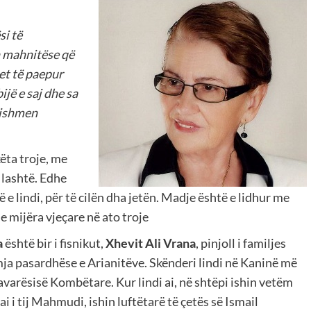
si të
n mahnitëse që
et të paepur
jë e saj dhe sa
gjishmen
ëta troje, me
e lashtë. Edhe
 e lindi, për të cilën dha jetën. Madje është e lidhur me
ne mijëra vjeçare në ato troje
a
është bir i fisnikut,
Xhevit Ali Vrana
, pinjoll i familjes
mja pasardhëse e Arianitëve. Skënderi lindi në Kaninë më
Pavarësisë Kombëtare. Kur lindi ai, në shtëpi ishin vetëm
ai i tij Mahmudi, ishin luftëtarë të çetës së Ismail