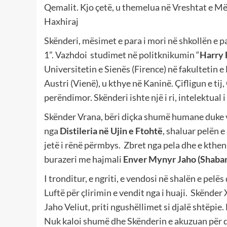
Qemalit. Kjo çetë, u themelua në Vreshtat e Më
Haxhiraj
Skënderi, mësimet e para i mori në shkollën e pa
1”. Vazhdoi studimet në politknikumin “
Harry 
Universitetin e Sienës (Firence) në fakultetin 
Austri (Vienë), u kthye në Kaninë. Çifligun e tij
perëndimor. Skënderi ishte një i ri, intelektual 
Skënder Vrana, bëri diçka shumë humane duke vënë
nga
Distileria në Ujin e Ftohtë
, shaluar pelën e
jetë i rënë përmbys. Zbret nga pela dhe e kthen t
burazeri me hajmali
Enver Mynyr Jaho (Shaban
I tronditur, e ngriti, e vendosi në shalën e pelës
Luftë për çlirimin e vendit nga i huaji. Skënder
Jaho Veliut, priti ngushëllimet si djalë shtëpie.
Nuk kaloi shumë dhe Skënderin e akuzuan për q