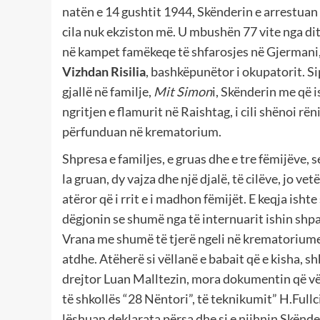
natën e 14 gushtit 1944, Skënderin e arrestuan
cila nuk ekziston më. U mbushën 77 vite nga dit
në kampet famëkeqe të shfarosjes në Gjermani
Vizhdan Risilia
, bashkëpunëtor i okupatorit. Si
gjallë në familje,
Mit Simon
i, Skënderin me që 
ngritjen e flamurit në Raishtag, i cili shënoi rë
përfunduan në krematorium.
Shpresa e familjes, e gruas dhe e tre fëmijëve, se
la gruan, dy vajza dhe një djalë, të cilëve, jo v
atëror që i rrit e i madhon fëmijët. E keqja ish
dëgjonin se shumë nga të internuarit ishin sh
Vrana me shumë të tjerë ngeli në krematoriume
atdhe. Atëherë si vëllanë e babait që e kisha, 
drejtor Luan Malltezin, mora dokumentin që vërt
të shkollës “28 Nëntori”, të teknikumit” H.Fullci
lëshuan deklarata përsa dhe si e njihnin Skënd