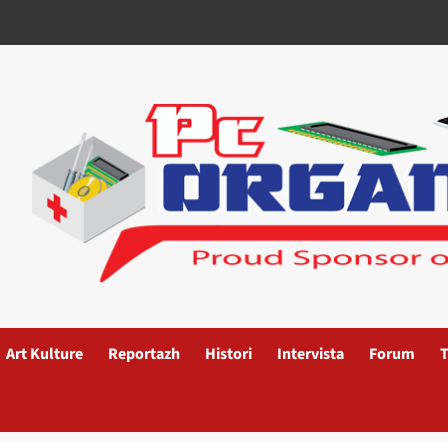
Art Kulture
Reportazh
Histori
Intervista
Forum
T