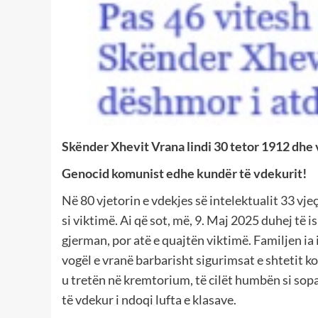
Skënder Xhevit Vrana lindi 30 tetor 1912 dhe 
Genocid komunist edhe kundër të vdekurit!
Në 80 vjetorin e vdekjes së intelektualit 33 vj
si viktimë. Ai që sot, më, 9. Maj 2025 duhej të 
gjerman, por atë e quajtën viktimë. Familjen ia 
vogël e vranë barbarisht sigurimsat e shtetit k
u tretën në kremtorium, të cilët humbën si sopa
të vdekur i ndoqi lufta e klasave.