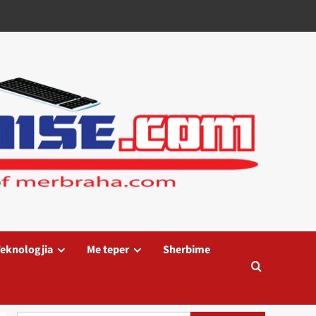
eknologjia
Me teper
Sherbime