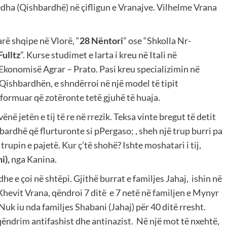
dha (Qishbardhë) në çifligun e Vranajve. Vilhelme Vrana
rë shqipe në Vlorë, “
28 Nëntori
” ose “Shkolla Nr-
Fulltz
”. Kurse studimet e larta i kreu në Itali në
e Ekonomisë Agrar – Prato. Pasi kreu specializimin në
, Qishbardhën, e shndërroi në një model të tipit
i formuar që zotëronte tetë gjuhë të huaja.
 jetën e tij të re në rrezik. Teksa vinte bregut të detit
 bardhë që flurturonte si pPergaso; , sheh një trup burri pa
rupin e pajetë. Kur ç’të shohë? Ishte moshatari i tij,
i),
nga Kanina.
 dhe e çoi në shtëpi. Gjithë burrat e familjes Jahaj, ishin në
 Xhevit Vrana, qëndroi 7 ditë e 7 netë në familjen e Mynyr
 Nuk iu nda familjes Shabani (Jahaj) për 40 ditë rresht.
ëndrim antifashist dhe antinazist. Në një mot të nxehtë,