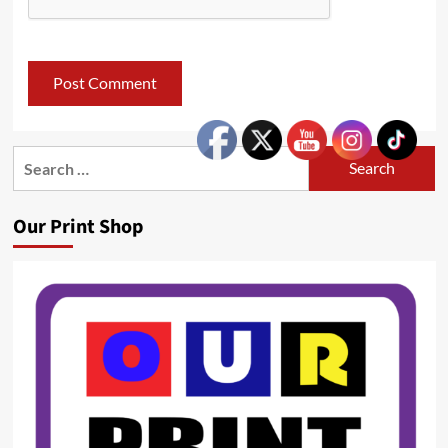
Search
for:
Our Print Shop