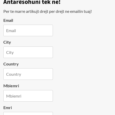
Antarësohuni tek ne!
Per te marre artikujt drejt per drejt ne emailin tuaj!
Email
City
Country
Mbiemri
Emri