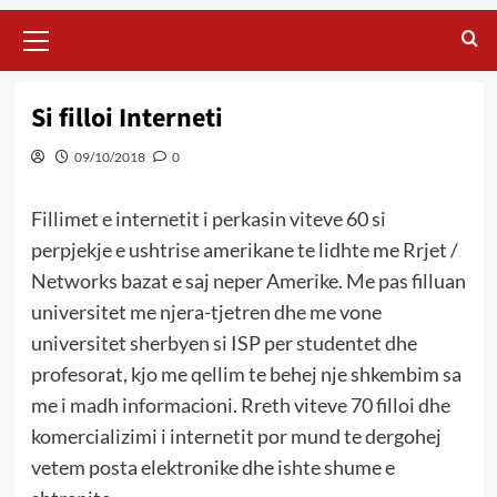
Primary
Menu
Si filloi Interneti
09/10/2018
0
Fillimet e internetit i perkasin viteve 60 si
perpjekje e ushtrise amerikane te lidhte me Rrjet /
Networks bazat e saj neper Amerike. Me pas filluan
universitet me njera-tjetren dhe me vone
universitet sherbyen si ISP per studentet dhe
profesorat, kjo me qellim te behej nje shkembim sa
me i madh informacioni. Rreth viteve 70 filloi dhe
komercializimi i internetit por mund te dergohej
vetem posta elektronike dhe ishte shume e