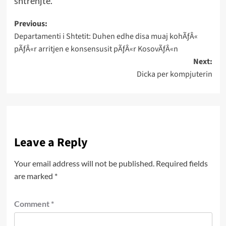
shtrenjte.
Post
Previous:
Departamenti i Shtetit: Duhen edhe disa muaj kohÃƒÂ«
navigation
pÃƒÂ«r arritjen e konsensusit pÃƒÂ«r KosovÃƒÂ«n
Next:
Dicka per kompjuterin
Leave a Reply
Your email address will not be published.
Required fields
are marked
*
Comment
*