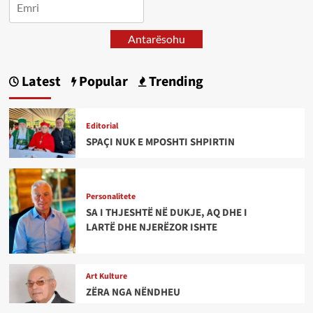
Antarësohu
Latest
Popular
Trending
Editorial
SPAÇI NUK E MPOSHTI SHPIRTIN
Personalitete
SA I THJESHTË NË DUKJE, AQ DHE I
LARTË DHE NJERËZOR ISHTE
Art Kulture
ZËRA NGA NËNDHEU