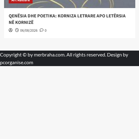
Art Kulture
QENËSIA DHE POETIKA: KORNIZA LETRARE APO LETËRSIA
NË KORNIZË
06/08/2026
0
Copyright © by
merbraha.com
. All rights reserved. Design by
pcorganise.com