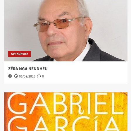
Art Kulture
ZËRA NGA NËNDHEU
06/08/2026
0