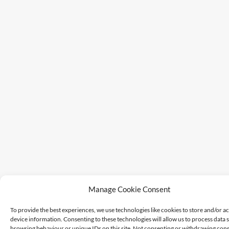
Manage Cookie Consent
To provide the best experiences, we use technologies like cookies to store and/or a
device information. Consenting to these technologies will allow us to process data 
browsing behaviour or unique IDs on this site. Not consenting or withdrawing cons