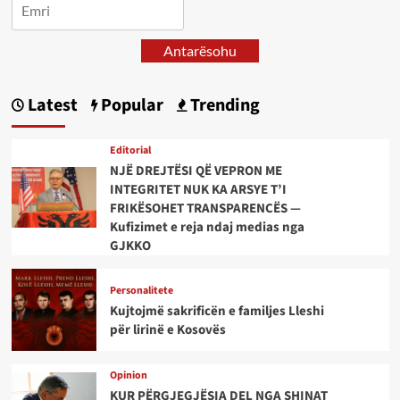
Antarësohu
Latest
Popular
Trending
Editorial
NJË DREJTËSI QË VEPRON ME
INTEGRITET NUK KA ARSYE T’I
FRIKËSOHET TRANSPARENCËS —
Kufizimet e reja ndaj medias nga
GJKKO
Personalitete
Kujtojmë sakrificën e familjes Lleshi
për lirinë e Kosovës
Opinion
KUR PËRGJEGJËSIA DEL NGA SHINAT