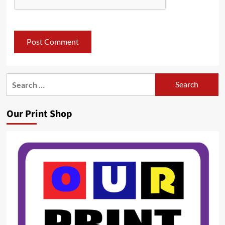
Search
for:
Our Print Shop