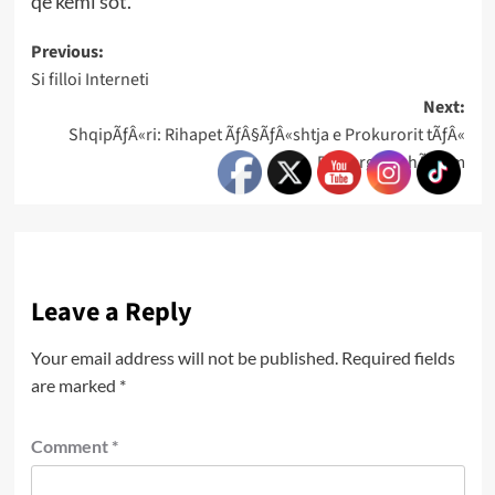
qe kemi sot.
Post
Previous:
Si filloi Interneti
navigation
Next:
ShqipÃƒÂ«ri: Rihapet ÃƒÂ§ÃƒÂ«shtja e Prokurorit tÃƒÂ«
PÃƒÂ«rgjithshÃƒÂ«m
Leave a Reply
Your email address will not be published.
Required fields
are marked
*
Comment
*