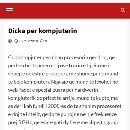
Primary
Menu
Dicka per kompjuterin
09/10/2018
0
Cdo kompjuter permban procesorin qendror, qe
perben berthamen e tij ose trurin e tij. Sa me i
shpejte qe eshte procesori, me shume pune mund
te beje kompjuteri. Nga ajo qe mund te lexohet ne
web-faqet e specializuara per hardwerin
kompjuterik qe pritet te arrije, mund te kuptojme
se deri kah fundi i 2005-es do te shohim procesoret
e rinj te Intelit, qe do te punojne ne nje frekuence
prej 5 GHz, qe eshte gati dy here me shpejt nga ajo