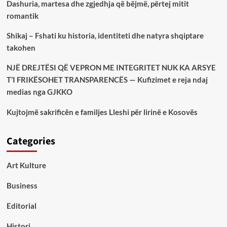
Dashuria, martesa dhe zgjedhja që bëjmë, përtej mitit
romantik
Shikaj – Fshati ku historia, identiteti dhe natyra shqiptare
takohen
NJË DREJTËSI QË VEPRON ME INTEGRITET NUK KA ARSYE
T’I FRIKËSOHET TRANSPARENCËS — Kufizimet e reja ndaj
medias nga GJKKO
Kujtojmë sakrificën e familjes Lleshi për lirinë e Kosovës
Categories
Art Kulture
Business
Editorial
Histori