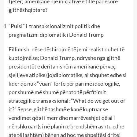
tjetër) amerikane një iniciativë e tillë paqësore
gjithëshqiptare?
“Pulsi” i transaksionalizmit politik dhe
pragmatizmi diplomatik i Donald Trump
Fillimish, nëse dëshirojmë të jemi realist duhet të
kuptojmë se; Donald Trump, ndryshe nga gjithë
presidentët e deritanishëm amerikanë përveç
sjelljeve atipike (jo)diplomatike, ai shquhet edhe si
lider që nuk “vuan” fortë për parime ideologjike,
por shumë më shumë për ato të përfitimit
strategjik e transaksional: “What do we get out of
it?” Sepse, gjithë tashmë e kanë kuptuar se
vendimet që ai i merr dhe marrëveshjet që ai i
nënshkruan (si në planin e brendshëm ashtu edhe
ate të jashtëm) bëhen ad hoc me shpejtësi drite!