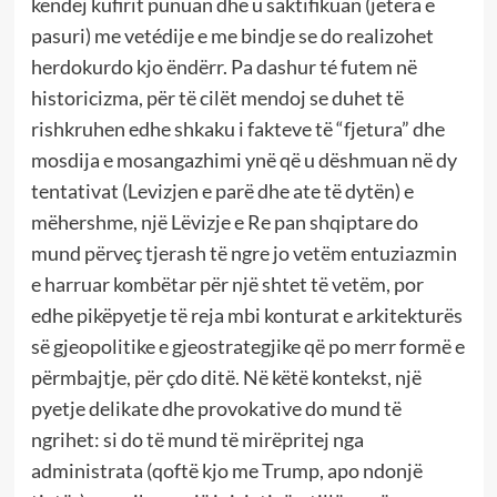
këndej kufirit punuan dhe u saktifikuan (jetëra e
pasuri) me vetédije e me bindje se do realizohet
herdokurdo kjo ëndërr. Pa dashur té futem në
historicizma, për të cilët mendoj se duhet të
rishkruhen edhe shkaku i fakteve të “fjetura” dhe
mosdija e mosangazhimi ynë që u dëshmuan në dy
tentativat (Levizjen e parë dhe ate të dytën) e
mëhershme, një Lëvizje e Re pan shqiptare do
mund përveç tjerash të ngre jo vetëm entuziazmin
e harruar kombëtar për një shtet të vetëm, por
edhe pikëpyetje të reja mbi konturat e arkitekturës
së gjeopolitike e gjeostrategjike që po merr formë e
përmbajtje, për çdo ditë. Në këtë kontekst, një
pyetje delikate dhe provokative do mund të
ngrihet: si do të mund të mirëpritej nga
administrata (qoftë kjo me Trump, apo ndonjë