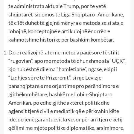
te administrata aktuale Trump, por te vetë
shqiptarët sidomos te Liga Shqiptaro -Amerikane,
të cilët duhet të gjejnë mënyra e metoda se si ata e
lobojnë, konceptojnë e artikulojnë ëndrrën e
kahmotshme historike për bashkim kombëtar.
Do e realizojnë ate me metoda paqësore të stilit
“rugovian”, apo me metoda të dhunshme ala “UÇK”,
kjo nuk është dilema “hamletiane”, ngase, ekipi i
“Lidhjes së re të Prizerenit”, si një Lëvizje
panshqiptare e me orjentime pro perëndimore e
gjithëkombëtare, bashkë me Lobin-Shqiptaro
Amerikan, po edhe gjithë akterët politik dhe
agjensit tjerë civil e mediatik që e përkrahin këte
ide, do jenë garantuesit kryesor për arritjen e këtij
qëllimi me mjete politike diplomatike, arsimimore,