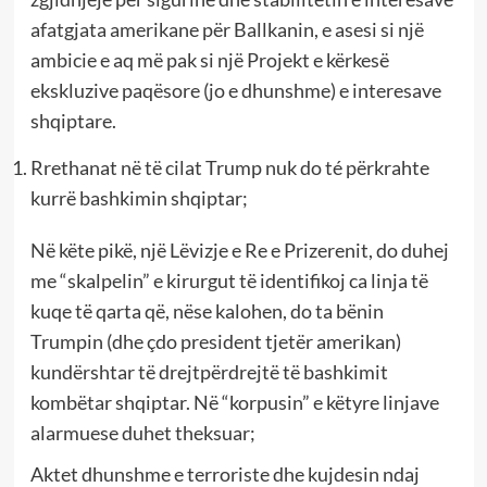
afatgjata amerikane për Ballkanin, e asesi si një
ambicie e aq më pak si një Projekt e kërkesë
ekskluzive paqësore (jo e dhunshme) e interesave
shqiptare.
Rrethanat në të cilat Trump nuk do té përkrahte
kurrë bashkimin shqiptar;
Në këte pikë, një Lëvizje e Re e Prizerenit, do duhej
me “skalpelin” e kirurgut të identifikoj ca linja të
kuqe të qarta që, nëse kalohen, do ta bënin
Trumpin (dhe çdo president tjetër amerikan)
kundërshtar të drejtpërdrejtë të bashkimit
kombëtar shqiptar. Në “korpusin” e këtyre linjave
alarmuese duhet theksuar;
Aktet dhunshme e terroriste dhe kujdesin ndaj