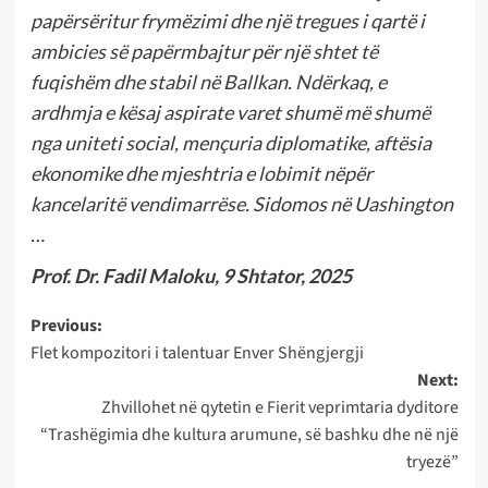
papërsëritur frymëzimi dhe një tregues i qartë i
ambicies së papërmbajtur për një shtet të
fuqishëm dhe stabil në Ballkan. Ndërkaq, e
ardhmja e kësaj aspirate varet shumë më shumë
nga uniteti social, mençuria diplomatike, aftësia
ekonomike dhe mjeshtria e lobimit nëpër
kancelaritë vendimarrëse. Sidomos në Uashington
…
Prof. Dr. Fadil Maloku, 9 Shtator, 2025
Post
Previous:
Flet kompozitori i talentuar Enver Shëngjergji
navigation
Next:
Zhvillohet në qytetin e Fierit veprimtaria dyditore
“Trashëgimia dhe kultura arumune, së bashku dhe në një
tryezë”