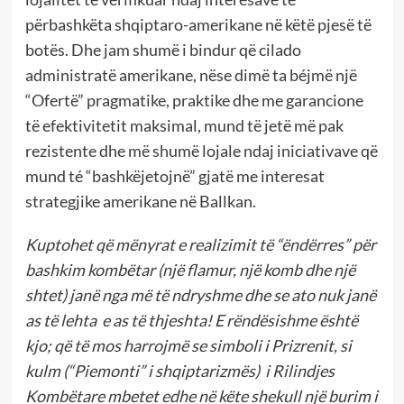
përbashkëta shqiptaro-amerikane në këtë pjesë të
botës. Dhe jam shumë i bindur që cilado
administratë amerikane, nëse dimë ta béjmë një
“Ofertë” pragmatike, praktike dhe me garancione
të efektivitetit maksimal, mund të jetë më pak
rezistente dhe më shumë lojale ndaj iniciativave që
mund té “bashkëjetojnë” gjatë me interesat
strategjike amerikane në Ballkan.
Kuptohet që mënyrat e realizimit të “ëndërres” për
bashkim kombëtar (një flamur, një komb dhe një
shtet) janë nga më të ndryshme dhe se ato nuk janë
as të lehta e as të thjeshta! E rëndësishme është
kjo; që të mos harrojmë se simboli i Prizrenit, si
kulm (“Piemonti” i shqiptarizmës) i Rilindjes
Kombëtare mbetet edhe në këte shekull një burim i