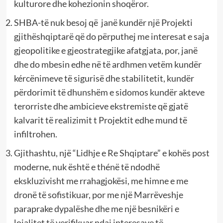
kulturore dhe kohezionin shoqëror.
SHBA-të nuk besoj që janë kundër një Projekti
gjithëshqiptarë që do përputhej me interesat e saja
gjeopolitike e gjeostrategjike afatgjata, por, janë
dhe do mbesin edhe në të ardhmen vetëm kundër
kércënimeve të sigurisë dhe stabilitetit, kundër
përdorimit të dhunshëm e sidomos kundër akteve
terorriste dhe ambicieve ekstremiste që gjatë
kalvarit të realizimit t Projektit edhe mund të
infiltrohen.
Gjithashtu, një “Lidhje e Re Shqiptare” e kohës post
moderne, nuk është e thénë të ndodhë
ekskluzivisht me rrahagjokësi, me himne e me
dronë të sofistikuar, por me një Marrëveshje
paraprake dypalëshe dhe me një besnikëri e
lojalitet të verifikuar ndaj interesave të