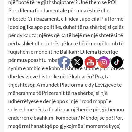
një “botë të re gjithshqiptare”? Unë them se PO!
Por, dilema fundamentale për mua është dhe
mbetet; Cili bazament, cili ideal, apo cila Platformë
ideologjike apo politike, duhet të na shërbej si çelës
për dy kauza; njërës që ka të bëjë me një shtetësi të
përbashkët dhe tjetrës që ka të bëjë me një komb të
fuqishëm e monolit në Ballkan? Dilema tjetër(që
për mua poashtu mbetet pezull!), si të realizohet ky
synim e ambicie e kahmotshme e shumë patriotëve
dhe lëvizjeve historike në të kaluarën? Pra, ta
thjeshtësoj; A mundet Platforma e dy Lëvizjeve të
mëhershme të Prizerenit të na shërbej si një
udhërrëfyese e denjë apo si një “road mapp” e
sukseshme për ta finalizuar njëherë e përgjithëmon
ëndërrën e baahkimi kombëtar? Mendoj se po! Por,
meqë rrethanat (që po gjykojmë si momente kyçe)