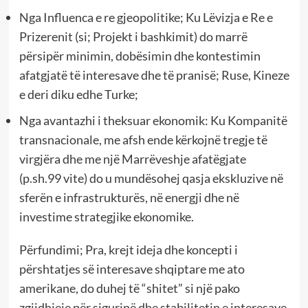
Nga Influenca e re gjeopolitike; Ku Lëvizja e Re e
Prizerenit (si; Projekt i bashkimit) do marrë
përsipër minimin, dobësimin dhe kontestimin
afatgjatë të interesave dhe të pranisë; Ruse, Kineze
e deri diku edhe Turke;
Nga avantazhi i theksuar ekonomik: Ku Kompanitë
transnacionale, me afsh ende kërkojnë tregje të
virgjëra dhe me një Marrëveshje afatëgjate
(p.sh.99 vite) do u mundësohej qasja ekskluzive në
sferën e infrastrukturës, në energji dhe në
investime strategjike ekonomike.
Përfundimi; Pra, krejt ideja dhe koncepti i
përshtatjes së interesave shqiptare me ato
amerikane, do duhej të “shitet” si një pako
zgjidhjeje për sigurinë dhe stabilitetin e interesave