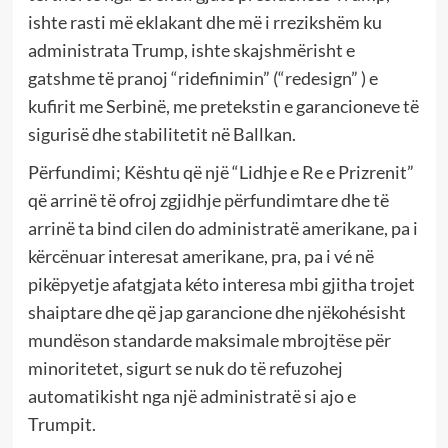
ishte rasti më eklakant dhe më i rrezikshëm ku
administrata Trump, ishte skajshmërisht e
gatshme të pranoj “ridefinimin” (“redesign” ) e
kufirit me Serbinë, me pretekstin e garancioneve të
sigurisë dhe stabilitetit në Ballkan.
Përfundimi; Kështu që një “Lidhje e Re e Prizrenit”
që arrinë të ofroj zgjidhje përfundimtare dhe të
arrinë ta bind cilen do administratë amerikane, pa i
kërcënuar interesat amerikane, pra, pa i vé në
pikëpyetje afatgjata kéto interesa mbi gjitha trojet
shaiptare dhe që jap garancione dhe njëkohésisht
mundëson standarde maksimale mbrojtëse për
minoritetet, sigurt se nuk do të refuzohej
automatikisht nga një administratë si ajo e
Trumpit.