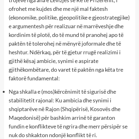
trojeve nga ana e Lëvizjes së Re të Prizerenit, i
ofrohet me kujdes dhe me një mal faktesh
(ekonomike, politike, gjeopolitike e gjeostrategjike)
e argumentesh për realizuar në marrëveshje dhe
kordinim të plotë, do të mund të pranohej apo të
paktën të tolerohej në mënyrë joformale dhe të
heshtur. Ndërkaq, për të gjetur rrugë realizimi i
gjithë kësaj ambicie, synimi e aspirate
gjithëkombëtare, do varet të paktën nga këta tre
faktorë fundamental:
Nga shkalla e (mos)kërcënimit të sigurisë dhe
stabilitetit rajonal: Ku ambicia dhe synimi i
shqiptarëve në Rajon (Shqipërisë, Kosovës dhe
Maqedonisë) për bashkim arrinë të garanton
fundin e konflikteve të ngrira dhe merr përsipër se
nuk do shkakton ndonjë konflikt të ri.