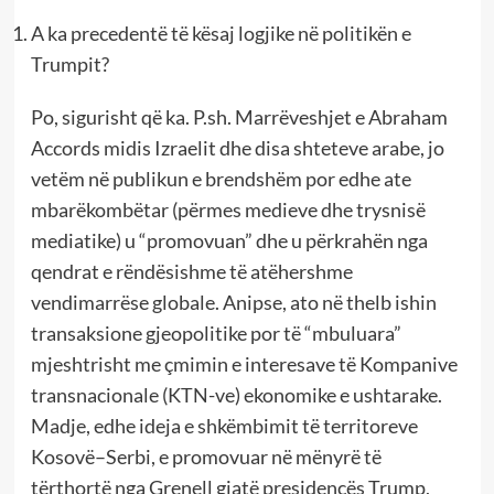
A ka precedentë të kësaj logjike në politikën e
Trumpit?
Po, sigurisht që ka. P.sh. Marrëveshjet e Abraham
Accords midis Izraelit dhe disa shteteve arabe, jo
vetëm në publikun e brendshëm por edhe ate
mbarëkombëtar (përmes medieve dhe trysnisë
mediatike) u “promovuan” dhe u përkrahën nga
qendrat e rëndësishme të atëhershme
vendimarrëse globale. Anipse, ato në thelb ishin
transaksione gjeopolitike por të “mbuluara”
mjeshtrisht me çmimin e interesave të Kompanive
transnacionale (KTN-ve) ekonomike e ushtarake.
Madje, edhe ideja e shkëmbimit të territoreve
Kosovë–Serbi, e promovuar në mënyrë të
tërthortë nga Grenell gjatë presidencës Trump,