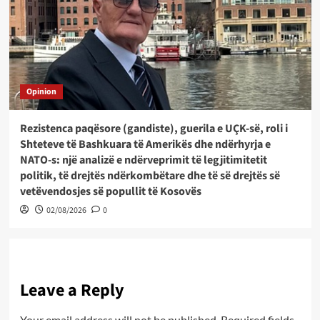
Opinion
Rezistenca paqësore (gandiste), guerila e UÇK-së, roli i
Shteteve të Bashkuara të Amerikës dhe ndërhyrja e
NATO-s: një analizë e ndërveprimit të legjitimitetit
politik, të drejtës ndërkombëtare dhe të së drejtës së
vetëvendosjes së popullit të Kosovës
02/08/2026
0
Leave a Reply
Your email address will not be published.
Required fields