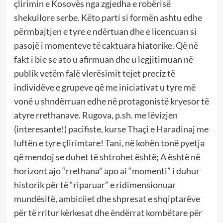
çlirimin e Kosovës nga zgjedha e robërisë
shekullore serbe. Këto parti si formën ashtu edhe
përmbajtjen e tyre e ndërtuan dhe e licencuan si
pasojë i momenteve të caktuara hiatorike. Që në
fakt i bie se ato u afirmuan dhe u legjitimuan në
publik vetëm falë vlerësimit tejet preciz të
individëve e grupeve që me iniciativat u tyre më
vonë u shndërruan edhe në protagonistë kryesor të
atyre rrethanave. Rugova, p.sh. me lëvizjen
(interesante!) pacifiste, kurse Thaçi e Haradinaj me
luftën e tyre çlirimtare! Tani, në kohën tonë pyetja
që mendoj se duhet të shtrohet është; A është në
horizont ajo “rrethana” apo ai “momenti” i duhur
historik për të “riparuar” e ridimensionuar
mundësitë, ambiciiet dhe shpresat e shqiptarëve
për të rritur kërkesat dhe ëndërrat kombëtare për