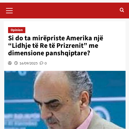
Primary
Menu
Opinion
Si do ta mirëpriste Amerika një
“Lidhje të Re të Prizrenit” me
dimensione panshqiptare?
16/09/2025
0