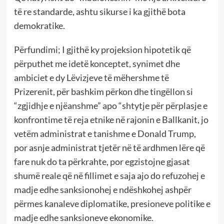
të re standarde, ashtu sikurse i ka gjithë bota
demokratike.
Përfundimi; I gjithë ky projeksion hipotetik që
përputhet me idetë konceptet, synimet dhe
ambiciet e dy Lëvizjeve të mëhershme të
Prizerenit, për bashkim përkon dhe tingëllon si
“zgjidhje e njëanshme” apo “shtytje për përplasje e
konfrontime të reja etnike në rajonin e Ballkanit, jo
vetëm administrat e tanishme e Donald Trump,
por asnje administrat tjetër në të ardhmen lëre që
fare nuk do ta përkrahte, por egzistojne gjasat
shumë reale që në fillimet e saja ajo do refuzohej e
madje edhe sanksionohej e ndëshkohej ashpër
përmes kanaleve diplomatike, presioneve politike e
madje edhe sanksioneve ekonomike.