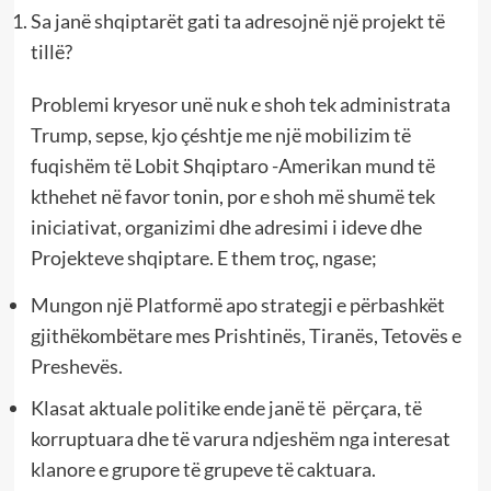
Sa janë shqiptarët gati ta adresojnë një projekt të
tillë?
Problemi kryesor unë nuk e shoh tek administrata
Trump, sepse, kjo çéshtje me një mobilizim të
fuqishëm të Lobit Shqiptaro -Amerikan mund të
kthehet në favor tonin, por e shoh më shumë tek
iniciativat, organizimi dhe adresimi i ideve dhe
Projekteve shqiptare. E them troç, ngase;
Mungon një Platformë apo strategji e përbashkët
gjithëkombëtare mes Prishtinës, Tiranës, Tetovës e
Preshevës.
Klasat aktuale politike ende janë të përçara, të
korruptuara dhe të varura ndjeshëm nga interesat
klanore e grupore të grupeve të caktuara.