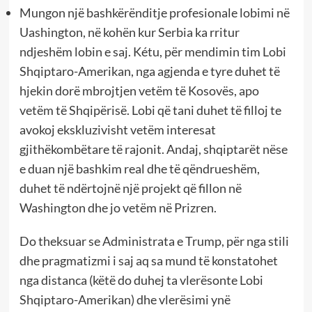
Mungon një bashkërënditje profesionale lobimi në
Uashington, në kohën kur Serbia ka rritur
ndjeshëm lobin e saj. Kétu, për mendimin tim Lobi
Shqiptaro-Amerikan, nga agjenda e tyre duhet të
hjekin dorë mbrojtjen vetëm të Kosovës, apo
vetëm të Shqipërisë. Lobi që tani duhet të filloj te
avokoj ekskluzivisht vetëm interesat
gjithëkombëtare të rajonit. Andaj, shqiptarët nëse
e duan një bashkim real dhe të qëndrueshëm,
duhet të ndërtojnë një projekt që fillon në
Washington dhe jo vetëm në Prizren.
Do theksuar se Administrata e Trump, për nga stili
dhe pragmatizmi i saj aq sa mund të konstatohet
nga distanca (këtë do duhej ta vlerësonte Lobi
Shqiptaro-Amerikan) dhe vlerësimi ynë