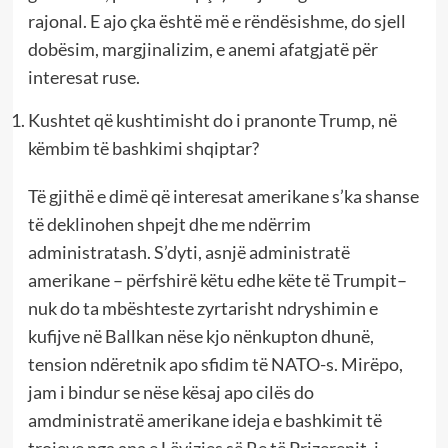
rajonal. E ajo çka është më e rëndësishme, do sjell
dobësim, margjinalizim, e anemi afatgjatë për
interesat ruse.
Kushtet që kushtimisht do i pranonte Trump, në
këmbim të bashkimi shqiptar?
Të gjithë e dimë që interesat amerikane s’ka shanse
të deklinohen shpejt dhe me ndërrim
administratash. S’dyti, asnjë administratë
amerikane – përfshirë këtu edhe këte të Trumpit–
nuk do ta mbështeste zyrtarisht ndryshimin e
kufijve në Ballkan nëse kjo nënkupton dhunë,
tension ndëretnik apo sfidim të NATO-s. Mirëpo,
jam i bindur se nëse kësaj apo cilës do
amdministratë amerikane ideja e bashkimit të