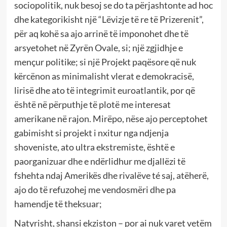
sociopolitik, nuk besoj se do ta përjashtonte ad hoc
dhe kategorikisht një “Lëvizje të re të Prizerenit”,
për aq kohë sa ajo arrinë të imponohet dhe të
arsyetohet në Zyrën Ovale, si; një zgjidhje e
mençur politike; si një Projekt paqësore që nuk
kërcënon as minimalisht vlerat e demokracisë,
lirisë dhe ato të integrimit euroatlantik, por që
është në përputhje të plotë me interesat
amerikane në rajon. Mirëpo, nëse ajo perceptohet
gabimisht si projekt i nxitur nga ndjenja
shoveniste, ato ultra ekstremiste, është e
paorganizuar dhe e ndërlidhur me djallëzi të
fshehta ndaj Amerikës dhe rivalëve té saj, atëherë,
ajo do të refuzohej me vendosmëri dhe pa
hamendje të theksuar;
Natyrisht, shansi ekziston – por ai nuk varet vetëm