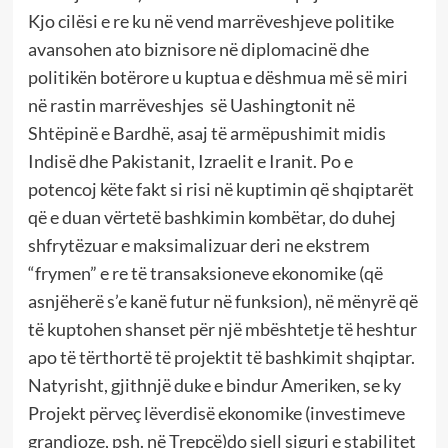
Kjo cilësi e re ku në vend marrëveshjeve politike
avansohen ato biznisore në diplomacinë dhe
politikën botërore u kuptua e dëshmua më së miri
në rastin marrëveshjes së Uashingtonit në
Shtëpinë e Bardhë, asaj të armëpushimit midis
Indisë dhe Pakistanit, Izraelit e Iranit. Po e
potencoj këte fakt si risi në kuptimin që shqiptarët
që e duan vërtetë bashkimin kombëtar, do duhej
shfrytëzuar e maksimalizuar deri ne ekstrem
“frymen” e re të transaksioneve ekonomike (që
asnjëherë s’e kanë futur në funksion), në mënyrë që
të kuptohen shanset për një mbështetje të heshtur
apo të tërthortë të projektit të bashkimit shqiptar.
Natyrisht, gjithnjë duke e bindur Ameriken, se ky
Projekt përveç lëverdisë ekonomike (investimeve
grandioze, psh. në Trepçë)do sjell siguri e stabilitet