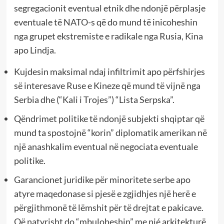
segregacionit eventual etnik dhe ndonjë përplasje
eventuale të NATO-s që do mund të inicoheshin
nga grupet ekstremiste e radikale nga Rusia, Kina
apo Lindja.
Kujdesin maksimal ndaj infiltrimit apo përfshirjes
së interesave Ruse e Kineze që mund të vijnë nga
Serbia dhe (“Kali i Trojes”) “Lista Serpska”.
Qëndrimet politike të ndonjë subjekti shqiptar që
mund ta spostojnë “korin” diplomatik amerikan në
një anashkalim eventual në negociata eventuale
politike.
Garancionet juridike për minoritete serbe apo
atyre maqedonase si pjesë e zgjidhjes një herë e
përgjithmonë të lëmshit për të drejtat e pakicave.
Që natyrisht do “mbuloheshin” me njé arkitekturë