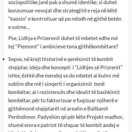
sociopolitike janë pak a shumë identike, si duhet
konzumuar nevojat dhe strategjitë e reja në këtë
“kaosin” e kontrolluar që po ndodh në gjithë botën
e sotme…
Pse, Lidhja e Prizerenit duhet të mbetet edhe më
tej “Piemont” i ambicieve tona gjithëkombëtare?
Sepse, në krejt historinë e qenësimit të kombit
shqiptar, ideja dhe koncepti i “Lidhjes së Prizrenit”
ishte, është dhe mendoj se do mbetet ai kulmi më
sublim dhe më i sinqerti i organizimit tonë
kombëtar, ai i rezistencës dhe idealit të bashkimit
kombëtar, për tu faktorizuar e fuqizuar njëherë e
gjithëmonë shqiptarët në arealin e Ballkanit
Perëndimor. Padyshim që për këte Projekt madhor,
shumë emra e patriot të shquar të kombit andej e