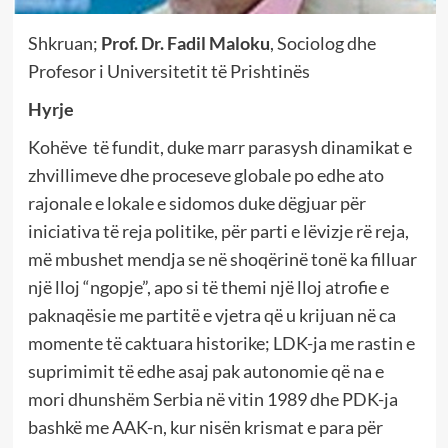
Shkruan;
Prof. Dr. Fadil Maloku
, Sociolog dhe
Profesor i Universitetit të Prishtinës
Hyrje
Kohëve të fundit, duke marr parasysh dinamikat e
zhvillimeve dhe proceseve globale po edhe ato
rajonale e lokale e sidomos duke dëgjuar për
iniciativa të reja politike, për parti e lëvizje rë reja,
më mbushet mendja se në shoqërinë tonë ka filluar
një lloj “ngopje”, apo si të themi një lloj atrofie e
paknaqësie me partitë e vjetra që u krijuan në ca
momente të caktuara historike; LDK-ja me rastin e
suprimimit të edhe asaj pak autonomie që na e
mori dhunshëm Serbia në vitin 1989 dhe PDK-ja
bashkë me AAK-n, kur nisën krismat e para për