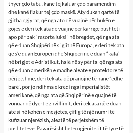
thyer çdo tabu, kanë tejkaluar çdo paramendim
dhe kanë flakur tej çdo maskë. Aty duken qartë të
gjitha ngjyrat, që nga ato që vuajnë për bukën e
gojës e deri tek ata që vuajnë për karrige pushteti
apo për pak “resorte luksi” në bregdet, që nga ata
që e duan Shqipërinë si gjithë Europa, e deri tek ata
që s’e duan Europën dhe Shqipërinë e duan “kala”
në brigjet e Adriatikut, halë në sy për ta, që nga ata
që e duan amerikën e madhe aleate e protektore të
përjetshme, deri tek ata që pranojnë të hanë “edhe
barë”, por jo ndihma e kredi nga imperialistët
amerikanë, që nga ata që Shqipërinë e quajnë të
vonuar në dyert e zhvillimit, deri tek ata që e duan
atë si në kohën e mesjetës, çiflig të një numri të
kufizuar njerëzish, aleatë të perjetshëm të
pushteteve. Pavarësisht heterogjenitetit të tyre të