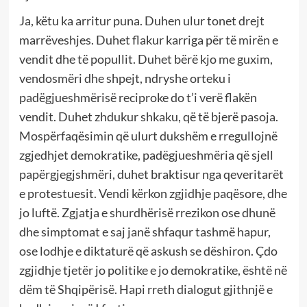
Ja, këtu ka arritur puna. Duhen ulur tonet drejt
marrëveshjes. Duhet flakur karriga për të mirën e
vendit dhe të popullit. Duhet bërë kjo me guxim,
vendosmëri dhe shpejt, ndryshe orteku i
padëgjueshmërisë reciproke do t’i verë flakën
vendit. Duhet zhdukur shkaku, që të bjerë pasoja.
Mospërfaqësimin që ulurt dukshëm e rregullojnë
zgjedhjet demokratike, padëgjueshmëria që sjell
papërgjegjshmëri, duhet braktisur nga qeveritarët
e protestuesit. Vendi kërkon zgjidhje paqësore, dhe
jo luftë. Zgjatja e shurdhërisë rrezikon ose dhunë
dhe simptomat e saj janë shfaqur tashmë hapur,
ose lodhje e diktaturë që askush se dëshiron. Çdo
zgjidhje tjetër jo politike e jo demokratike, është në
dëm të Shqipërisë. Hapi rreth dialogut gjithnjë e