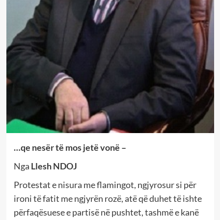
…qe nesër të mos jetë vonë –
Nga
Llesh NDOJ
Protestat e nisura me flamingot, ngjyrosur si për
ironi të fatit me ngjyrën rozë, atë që duhet të ishte
përfaqësuese e partisë në pushtet, tashmë e kanë