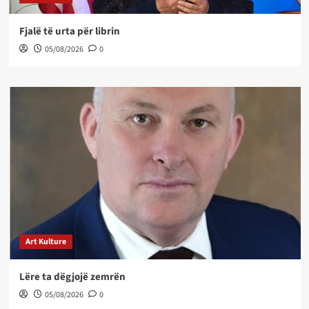
Fjalë të urta për librin
05/08/2026
0
Art Kulture
Lëre ta dëgjojë zemrën
05/08/2026
0