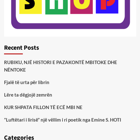
Recent Posts
RUBIKU, NJË HISTORI E PAZAKONTË MBITOKE DHE
NËNTOKE
Fjalë të urta për librin
Lëre ta dëgjojë zemrën
KUR SHPATA FILLON TË ECË MBI NE
”Luftëtari i lirisë” një vëllim i ri poetik nga Emine S. HOTI
Categories