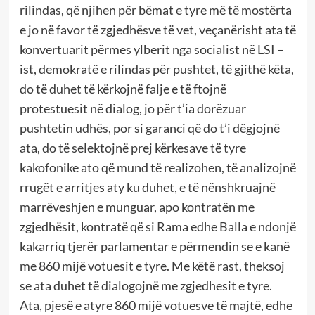
rilindas, që njihen për bëmat e tyre më të mostërta
e jo në favor të zgjedhësve të vet, veçanërisht ata të
konvertuarit përmes ylberit nga socialist në LSI –
ist, demokratë e rilindas për pushtet, të gjithë këta,
do të duhet të kërkojnë falje e të ftojnë
protestuesit në dialog, jo për t’ia dorëzuar
pushtetin udhës, por si garanci që do t’i dëgjojnë
ata, do të selektojnë prej kërkesave të tyre
kakofonike ato që mund të realizohen, të analizojnë
rrugët e arritjes aty ku duhet, e të nënshkruajnë
marrëveshjen e munguar, apo kontratën me
zgjedhësit, kontratë që si Rama edhe Balla e ndonjë
kakarriq tjerër parlamentar e përmendin se e kanë
me 860 mijë votuesit e tyre. Me këtë rast, theksoj
se ata duhet të dialogojnë me zgjedhesit e tyre.
Ata, pjesë e atyre 860 mijë votuesve të majtë, edhe