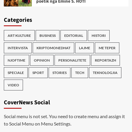
poetik nga Emine S. HOTI
Categories
ART KULTURE
BUSINESS
EDITORIAL
HISTORI
INTERVISTA
KRIPTOMONEDHAT
LAJME
ME TEPER
NJOFTIME
OPINION
PERSONALITETE
REPORTAZH
SPECIALE
SPORT
STORIES
TECH
TEKNOLOGJIA
VIDEO
CoverNews Social
Social menu is not set. You need to create menu and assign it
to Social Menu on Menu Settings.