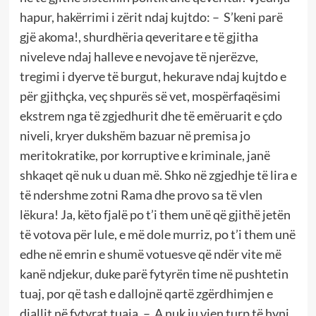
hapur, hakërrimi i zërit ndaj kujtdo: – S’keni parë
gjë akoma!, shurdhëria qeveritare e të gjitha
niveleve ndaj halleve e nevojave të njerëzve,
tregimi i dyerve të burgut, hekurave ndaj kujtdo e
për gjithçka, veç shpurës së vet, mospërfaqësimi
ekstrem nga të zgjedhurit dhe të emëruarit e çdo
niveli, kryer dukshëm bazuar në premisa jo
meritokratike, por korruptive e kriminale, janë
shkaqet që nuk u duan më. Shko në zgjedhje të lira e
të ndershme zotni Rama dhe provo sa të vlen
lëkura! Ja, këto fjalë po t’i them unë që gjithë jetën
të votova për lule, e më dole murriz, po t’i them unë
edhe në emrin e shumë votuesve që ndër vite më
kanë ndjekur, duke parë fytyrën time në pushtetin
tuaj, por që tash e dallojnë qartë zgërdhimjen e
djallit në fytyrat tuaja. – A nuk ju vjen turp të hyni