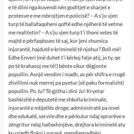
e të dilni nga kuvendi nën goditjet e sharjet e
protesve e me mbrojtjen e policisë? – A s’ju vjen
turp të ballafaqoheni qoftë edhe njëherë të vetme
me realitetin? – A s’ju vjen turp t’i thoni vetes të
majtë e përfaqësues të saj, kur jeni shumica
injorantë, hajdutë e kriminelë të njohur? Boll më!
Edhe Enveri (më duhet t’i kërkoj falje atij, jo ty, qe
po të krahasoj me të!) bënte sikur dëgjonte
popullin. Asnjë vendim i madh, as për shifra e rrugë
zhvillimi nuk merrej pa pyetur (së paku formalisht)
popullin. Po Ju? Të gjitha i dini Ju! Kryetar
bashkishë e deputetë me shkolla kriminale,
injorantë e mbjellës droge, administratë pa nivel
dhe edukatë, servile dhe e përkulur ndaj eprorëve e
zëngritur ndaj hallexhinjëve, drejtora kriminelë aty
ku rrjedh fluksi i parasë, mendjemadhësi,