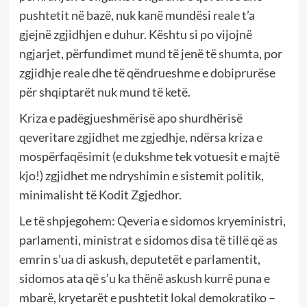
pushtetit në bazë, nuk kanë mundësi reale t’a
gjejnë zgjidhjen e duhur. Kështu si po vijojnë
ngjarjet, përfundimet mund të jenë të shumta, por
zgjidhje reale dhe të qëndrueshme e dobiprurëse
për shqiptarët nuk mund të ketë.
Kriza e padëgjueshmërisë apo shurdhërisë
qeveritare zgjidhet me zgjedhje, ndërsa kriza e
mospërfaqësimit (e dukshme tek votuesit e majtë
kjo!) zgjidhet me ndryshimin e sistemit politik,
minimalisht të Kodit Zgjedhor.
Le të shpjegohem: Qeveria e sidomos kryeministri,
parlamenti, ministrat e sidomos disa të tillë që as
emrin s’ua di askush, deputetët e parlamentit,
sidomos ata që s’u ka thënë askush kurrë puna e
mbarë, kryetarët e pushtetit lokal demokratiko –