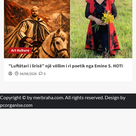
Art Kulture
”Luftëtari i lirisë” një vëllim i ri poetik nga Emine S. HOTI
04/08/2026
0
Copyright © by
merbraha.com
. All rights reserved. Design by
pcorganise.com