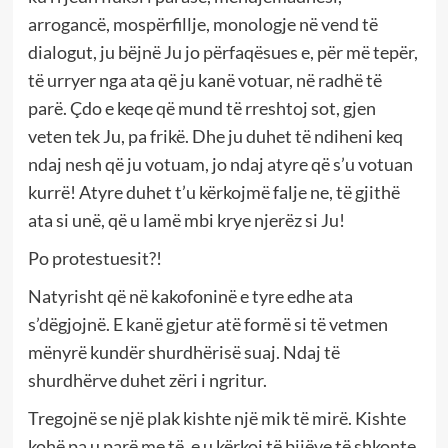
arrogancë, mospërfillje, monologje në vend të
dialogut, ju bëjnë Ju jo përfaqësues e, për më tepër,
të urryer nga ata që ju kanë votuar, në radhë të
parë. Çdo e keqe që mund të rreshtoj sot, gjen
veten tek Ju, pa frikë. Dhe ju duhet të ndiheni keq
ndaj nesh që ju votuam, jo ndaj atyre që s’u votuan
kurrë! Atyre duhet t’u kërkojmë falje ne, të gjithë
ata si unë, që u lamë mbi krye njerëz si Ju!
Po protestuesit?!
Natyrisht që në kakofoninë e tyre edhe ata
s’dëgjojnë. E kanë gjetur atë formë si të vetmen
mënyrë kundër shurdhërisë suaj. Ndaj të
shurdhërve duhet zëri i ngritur.
Tregojnë se një plak kishte një mik të mirë. Kishte
kohë pa u parë me të, e u kërkoj të bijëve të shkonte