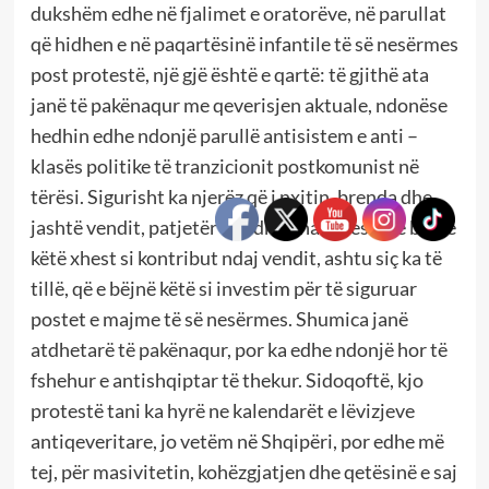
dukshëm edhe në fjalimet e oratorëve, në parullat
që hidhen e në paqartësinë infantile të së nesërmes
post protestë, një gjë është e qartë: të gjithë ata
janë të pakënaqur me qeverisjen aktuale, ndonëse
hedhin edhe ndonjë parullë antisistem e anti –
klasës politike të tranzicionit postkomunist në
tërësi. Sigurisht ka njerëz që i nxitin, brenda dhe
jashtë vendit, patjetër ka edhe financues që e bëjnë
këtë xhest si kontribut ndaj vendit, ashtu siç ka të
tillë, që e bëjnë këtë si investim për të siguruar
postet e majme të së nesërmes. Shumica janë
atdhetarë të pakënaqur, por ka edhe ndonjë hor të
fshehur e antishqiptar të thekur. Sidoqoftë, kjo
protestë tani ka hyrë ne kalendarët e lëvizjeve
antiqeveritare, jo vetëm në Shqipëri, por edhe më
tej, për masivitetin, kohëzgjatjen dhe qetësinë e saj