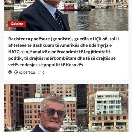
Opinion
Rezistenca paqësore (gandiste), guerila e UÇK-së, roli i
Shteteve të Bashkuara të Amerikës dhe ndërhyrja e
NATO-s: një analizë e ndërveprimit të legjitimitetit
politik, të drejtës ndërkombëtare dhe të së drejtës së
vetëvendosjes së popullit të Kosovës
02/08/2026
0