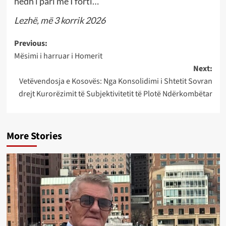
hedh i pari më I forti…
Lezhë, më 3 korrik 2026
Post
Previous:
Mësimi i harruar i Homerit
navigation
Next:
Vetëvendosja e Kosovës: Nga Konsolidimi i Shtetit Sovran
drejt Kurorëzimit të Subjektivitetit të Plotë Ndërkombëtar
More Stories