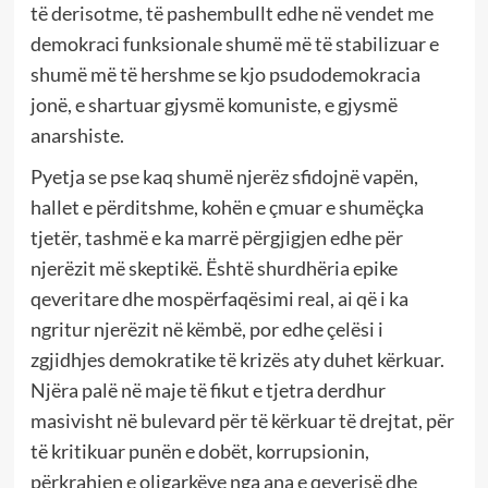
të derisotme, të pashembullt edhe në vendet me
demokraci funksionale shumë më të stabilizuar e
shumë më të hershme se kjo psudodemokracia
jonë, e shartuar gjysmë komuniste, e gjysmë
anarshiste.
Pyetja se pse kaq shumë njerëz sfidojnë vapën,
hallet e përditshme, kohën e çmuar e shumëçka
tjetër, tashmë e ka marrë përgjigjen edhe për
njerëzit më skeptikë. Është shurdhëria epike
qeveritare dhe mospërfaqësimi real, ai që i ka
ngritur njerëzit në këmbë, por edhe çelësi i
zgjidhjes demokratike të krizës aty duhet kërkuar.
Njëra palë në maje të fikut e tjetra derdhur
masivisht në bulevard për të kërkuar të drejtat, për
të kritikuar punën e dobët, korrupsionin,
përkrahjen e oligarkëve nga ana e qeverisë dhe