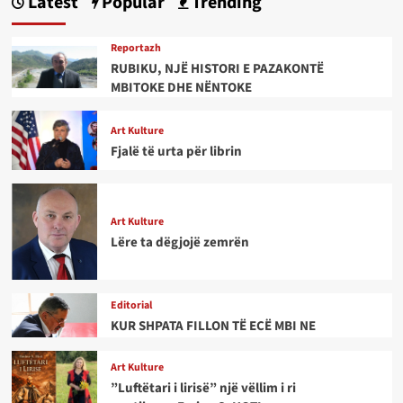
Latest
Popular
Trending
Reportazh
RUBIKU, NJË HISTORI E PAZAKONTË
MBITOKE DHE NËNTOKE
Art Kulture
Fjalë të urta për librin
Art Kulture
Lëre ta dëgjojë zemrën
Editorial
KUR SHPATA FILLON TË ECË MBI NE
Art Kulture
”Luftëtari i lirisë” një vëllim i ri