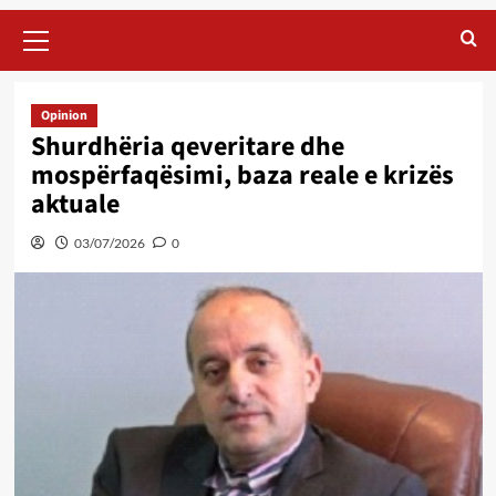
Primary
Menu
Opinion
Shurdhëria qeveritare dhe
mospërfaqësimi, baza reale e krizës
aktuale
03/07/2026
0