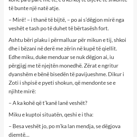
të bunte një natë atje.
– Mirë! – i thanë të bijtë, – po ai s’dëgjon mirë nga
veshët e tash po të duhet të bërtasësh fort.
Ashtu bëri plaku i përmalluar për mikun e tij, shkoi
dhe i bëzani në derë me zërin në kupë të qiellit.
Edhe miku, duke menduar se nuk dëgjon ai, iu
përgjigj me të njejtën monedhë. Zërat e ngritur
dyanshëm e bënë bisedën të pavijueshme. Dikur i
Zoti i shpisë e pyeti shokun, që mendonte se e
njihte mirë:
– A ka kohë që t’kanë lanë veshët?
Miku e kuptoi situatën, qeshi e i tha:
– Besa veshët jo, po m’ka lan mendja, se dëgjova
djemtë…