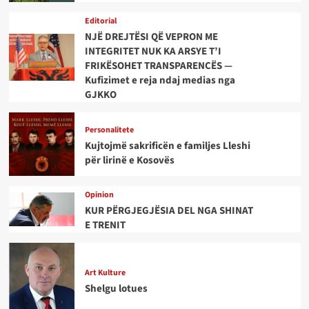
Editorial
NJË DREJTËSI QË VEPRON ME
INTEGRITET NUK KA ARSYE T’I
FRIKËSOHET TRANSPARENCËS —
Kufizimet e reja ndaj medias nga
GJKKO
Personalitete
Kujtojmë sakrificën e familjes Lleshi
për lirinë e Kosovës
Opinion
KUR PËRGJEGJËSIA DEL NGA SHINAT
E TRENIT
Art Kulture
Shelgu lotues