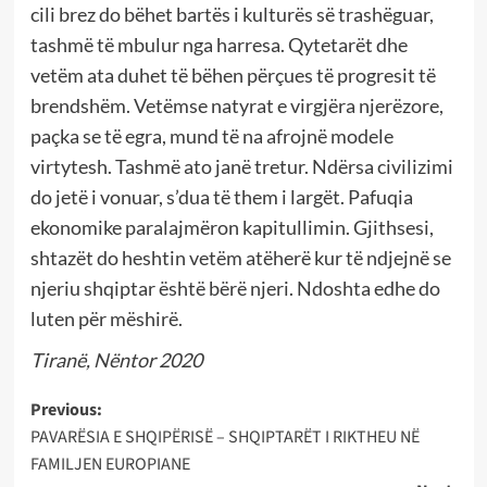
cili brez do bëhet bartës i kulturës së trashëguar,
tashmë të mbulur nga harresa. Qytetarët dhe
vetëm ata duhet të bëhen përçues të progresit të
brendshëm. Vetëmse natyrat e virgjëra njerëzore,
paçka se të egra, mund të na afrojnë modele
virtytesh. Tashmë ato janë tretur. Ndërsa civilizimi
do jetë i vonuar, s’dua të them i largët. Pafuqia
ekonomike paralajmëron kapitullimin. Gjithsesi,
shtazët do heshtin vetëm atëherë kur të ndjejnë se
njeriu shqiptar është bërë njeri. Ndoshta edhe do
luten për mëshirë.
Tiranë, Nëntor 2020
Post
Previous:
PAVARËSIA E SHQIPËRISË – SHQIPTARËT I RIKTHEU NË
navigation
FAMILJEN EUROPIANE