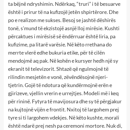
ta bëjnë ndryshimin. Ndërkaq, “truri” i të besuarve
është i prirur të na kufizojë jetën shpirtërore. Dhe
po e realizon me sukses. Besoj se jashtë dëshirës
tonë, s’mund të ekzistojë asnjë lloj mirësie. Kushti
përcaktues i mirësisë së ëndërruar është liria, pa
kufizime, pa litarë varësie. Në këto rrethana do
merrte vlerë edhe bukuria etike, për të cilën
mendojmë aq pak. Në kohën e kursyer hedh një sy
ekranit të televizorit. Shtazë që ngulmojnë të
rilindin mesjetën e vonë, zëvëndësojnë njeri-
tjetrin. Gojë të ndotura që kundërmojnë erën e
gjirizeve, vjellin vrerin e urrejtjes. Modeli më i keq
për rininë. Fytyra të mavijosura dhe sy të përgjakur
na kujtojnë vijën e frontit. Nxitoj të largohem prej
tyre si ti largohem vdekjes. Në këto kushte, morali
është ndarë prej nesh pa ceremoni mortore. Nuk di,