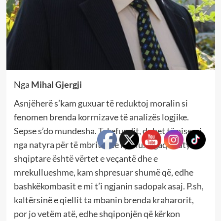
Nga
Mihal Gjergji
Asnjëherë s’kam guxuar të reduktoj moralin si
fenomen brenda korrnizave të analizës logjike.
Sepse s’do mundesha. Tekefundit, duhet të nisemi
nga natyra për të mbritur te njeriu. Ngaqë natyra
shqiptare është vërtet e veçantë dhe e
mrekullueshme, kam shpresuar shumë që, edhe
bashkëkombasit e mi t’i ngjanin sadopak asaj. P.sh,
kaltërsinë e qiellit ta mbanin brenda kraharorit,
por jo vetëm atë, edhe shqiponjën që kërkon