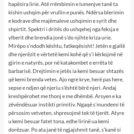
hapësira lirie. Atë rrëmbimin e lumenjve tanë ta
kishin ushqim për vrullin e punës. Ndërsa blerimin
e kodrave dhe majëmaleve ushqimin e syrit dhe
shpirtit. Spektri i dritës do ushqehej nga feksja e
ylberit dhe brendia jonë s’do njihte kriza urie.
Mirëpo s’ndodh kështu, fatkeqësisht! Jetën e gjallë
dhe njerëzit e vërtetë kemi kohë që s’i kërkojmë në
gjirin e natyrës, por në katakombet e errëta të
barbarisë. Drejtimin e jetës ia kemi besuar shtazës
që kemi brenda vetes. Ajo ngre krye, herë pas here,
sepse e ndjen që njeriu s’është bërë njeri. Andaj
kreshpërohet me thonj e me dhëmbë. Arsyen e ka
zëvëndësuar instikti primitiv. Ngaqë s’mundemi të
përsosim vetveten, shpresojmë tek të tjerët. Atyre
u kemi besuar fatet tona, edhe lirinë ua kemi
dorëzuar. Po ata janë të ngjajshmit tanë, s’kanë si