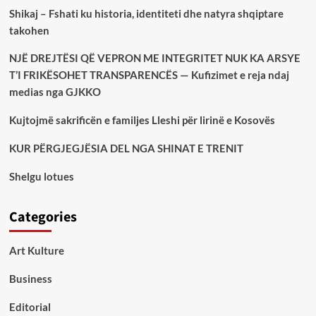
Shikaj – Fshati ku historia, identiteti dhe natyra shqiptare
takohen
NJË DREJTËSI QË VEPRON ME INTEGRITET NUK KA ARSYE
T’I FRIKËSOHET TRANSPARENCËS — Kufizimet e reja ndaj
medias nga GJKKO
Kujtojmë sakrificën e familjes Lleshi për lirinë e Kosovës
KUR PËRGJEGJËSIA DEL NGA SHINAT E TRENIT
Shelgu lotues
Categories
Art Kulture
Business
Editorial