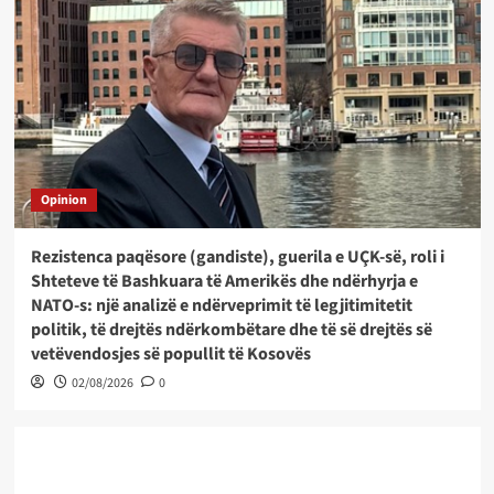
Opinion
Rezistenca paqësore (gandiste), guerila e UÇK-së, roli i
Shteteve të Bashkuara të Amerikës dhe ndërhyrja e
NATO-s: një analizë e ndërveprimit të legjitimitetit
politik, të drejtës ndërkombëtare dhe të së drejtës së
vetëvendosjes së popullit të Kosovës
02/08/2026
0