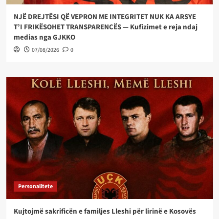
NJË DREJTËSI QË VEPRON ME INTEGRITET NUK KA ARSYE
T’I FRIKËSOHET TRANSPARENCËS — Kufizimet e reja ndaj
medias nga GJKKO
07/08/2026
0
Personalitete
Kujtojmë sakrificën e familjes Lleshi për lirinë e Kosovës