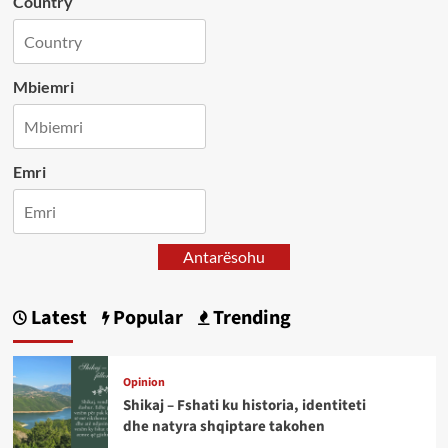
Country
Mbiemri
Emri
Antarësohu
Latest
Popular
Trending
Opinion
Shikaj – Fshati ku historia, identiteti
dhe natyra shqiptare takohen