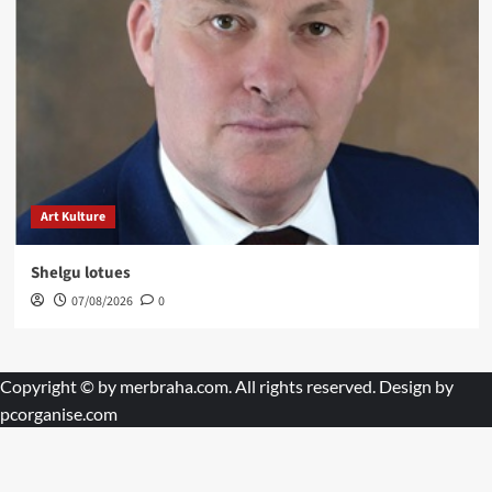
Art Kulture
Shelgu lotues
07/08/2026
0
Copyright © by
merbraha.com
. All rights reserved. Design by
pcorganise.com