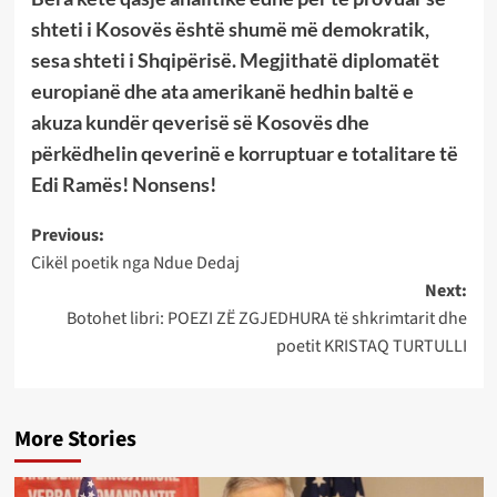
shteti i Kosovës është shumë më demokratik,
sesa shteti i Shqipërisë. Megjithatë diplomatët
europianë dhe ata amerikanë hedhin baltë e
akuza kundër qeverisë së Kosovës dhe
përkëdhelin qeverinë e korruptuar e totalitare të
Edi Ramës! Nonsens!
Post
Previous:
Cikël poetik nga Ndue Dedaj
navigation
Next:
Botohet libri: POEZI ZË ZGJEDHURA të shkrimtarit dhe
poetit KRISTAQ TURTULLI
More Stories