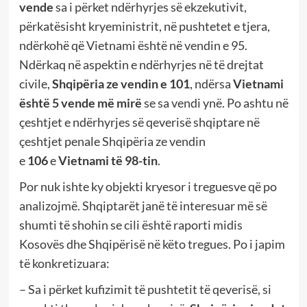
vende
sa i përket ndërhyrjes së ekzekutivit,
përkatësisht kryeministrit, në pushtetet e tjera,
ndërkohë që Vietnami është në vendin e 95.
Ndërkaq në aspektin e ndërhyrjes në të drejtat
civile,
Shqipëria ze vendin e 101
, ndërsa
Vietnami
është 5 vende më mirë
se sa vendi ynë. Po ashtu në
çeshtjet e ndërhyrjes së qeverisë shqiptare në
çeshtjet penale Shqipëria ze vendin
e
106
e
Vietnami të 98-tin
.
Por nuk ishte ky objekti kryesor i treguesve që po
analizojmë. Shqiptarët janë të interesuar më së
shumti të shohin se cili është raporti midis
Kosovës dhe Shqipërisë në këto tregues. Po i japim
të konkretizuara:
– Sa i përket kufizimit të pushtetit të qeverisë, si