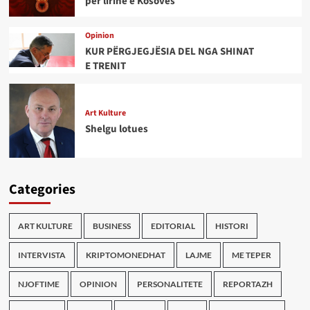
për lirinë e Kosovës
Opinion
KUR PËRGJEGJËSIA DEL NGA SHINAT
E TRENIT
Art Kulture
Shelgu lotues
Categories
ART KULTURE
BUSINESS
EDITORIAL
HISTORI
INTERVISTA
KRIPTOMONEDHAT
LAJME
ME TEPER
NJOFTIME
OPINION
PERSONALITETE
REPORTAZH