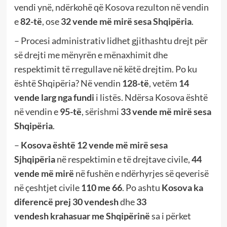
vendi ynë, ndërkohë që Kosova rezulton në vendin
e
82-të
, ose
32 vende më mirë sesa Shqipëria
.
– Procesi administrativ lidhet gjithashtu drejt për
së drejti me mënyrën e mënaxhimit dhe
respektimit të rregullave në këtë drejtim. Po ku
është Shqipëria? Në vendin
128-të
, vetëm
14
vende larg nga fundi
i listës. Ndërsa Kosova është
në vendin e
95-të
, sërishmi
33 vende më mirë sesa
Shqipëria
.
–
Kosova është 12 vende më mirë sesa
Sjhqipëria
në respektimin e të drejtave civile,
44
vende më mirë
në fushën e ndërhyrjes së qeverisë
në çeshtjet civile
110 me 66
. Po ashtu
Kosova ka
diferencë prej 30 vendesh
dhe
33
vendesh
krahasuar me Shqipërinë
sa i përket