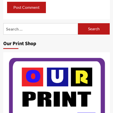
Search
for:
Our Print Shop