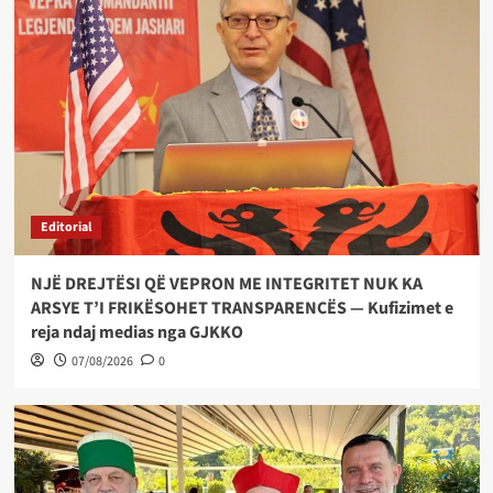
Editorial
NJË DREJTËSI QË VEPRON ME INTEGRITET NUK KA
ARSYE T’I FRIKËSOHET TRANSPARENCËS — Kufizimet e
reja ndaj medias nga GJKKO
07/08/2026
0