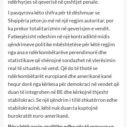
ndërhyrjes së qeverisë në çeshtjet penale.
I pasqyrova këto shifra për të dëshmuar se
Shqipëria jeton jo më në një regjim autoritar, por
ka prekur totalitarizmin në qeverisjen e vendit.
Fatkeqësisht ndeshim në një kontradiktë midis
qëndrimeve politike mbështetëse për këtë regjim
nga ana e ndërkombëtarëve perendimorë dhe
statistikave që shënojnë sondazhet në vlerësimin
real të situatës në vend. Që do të thotë se
ndërkombëtarët europianë dhe amerikanë kanë
hequr dorë nga kërkesa për demokraci në vendet që
duan të integrohen në BE dhe kërkojnë thjesht
stabilokraci. Se një qëndrim i tillë shkatërron edhe
stabilokracinë, këtë nuk duan ta kuptojnë
burokratët euro-amerikanë.
Bëra këtë qasje analitike edhe për të provuar se