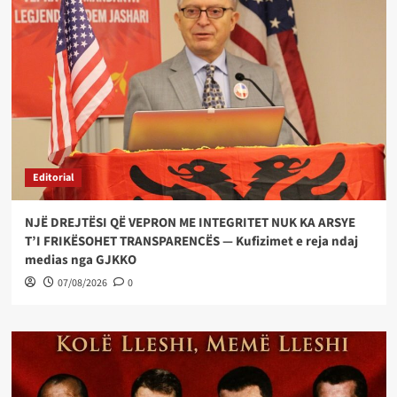
Editorial
NJË DREJTËSI QË VEPRON ME INTEGRITET NUK KA ARSYE
T’I FRIKËSOHET TRANSPARENCËS — Kufizimet e reja ndaj
medias nga GJKKO
07/08/2026
0