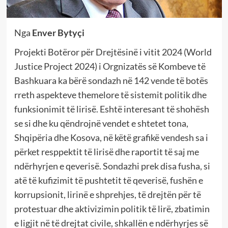
Nga
Enver Bytyçi
Projekti Botëror për Drejtësinë i vitit 2024 (World
Justice Project 2024) i Orgnizatës së Kombeve të
Bashkuara ka bërë sondazh në 142 vende të botës
rreth aspekteve themelore të sistemit politik dhe
funksionimit të lirisë. Eshtë interesant të shohësh
se si dhe ku qëndrojnë vendet e shtetet tona,
Shqipëria dhe Kosova, në këtë grafikë vendesh sa i
përket resppektit të lirisë dhe raportit të saj me
ndërhyrjen e qeverisë. Sondazhi prek disa fusha, si
atë të kufizimit të pushtetit të qeverisë, fushën e
korrupsionit, lirinë e shprehjes, të drejtën për të
protestuar dhe aktivizimin politik të lirë, zbatimin
e ligjit në të drejtat civile, shkallën e ndërhyrjes së