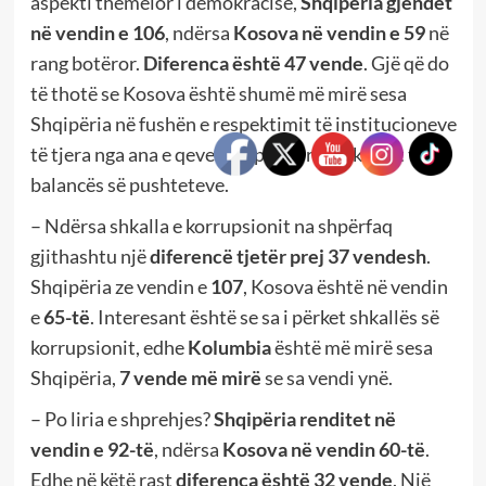
aspekti themelor i demokracisë,
Shqipëria gjendet
në vendin e 106
, ndërsa
Kosova në vendin e 59
në
rang botëror.
Diferenca është 47 vende
. Gjë që do
të thotë se Kosova është shumë më mirë sesa
Shqipëria në fushën e respektimit të institucioneve
të tjera nga ana e qeverisë, pra të respektimit të
balancës së pushteteve.
– Ndërsa shkalla e korrupsionit na shpërfaq
gjithashtu një
diferencë tjetër prej 37 vendesh
.
Shqipëria ze vendin e
107
, Kosova është në vendin
e
65-të
. Interesant është se sa i përket shkallës së
korrupsionit, edhe
Kolumbia
është më mirë sesa
Shqipëria,
7 vende më mirë
se sa vendi ynë.
– Po liria e shprehjes?
Shqipëria renditet në
vendin e 92-të
, ndërsa
Kosova në vendin 60-të
.
Edhe në këtë rast
diferenca është 32 vende
. Një