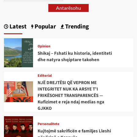
Antarësohu
Latest
Popular
Trending
Opinion
Shikaj – Fshati ku historia, identiteti
dhe natyra shqiptare takohen
Editorial
NJË DREJTËSI QË VEPRON ME
INTEGRITET NUK KA ARSYE T’I
FRIKËSOHET TRANSPARENCËS —
Kufizimet e reja ndaj medias nga
GJKKO
Personalitete
Kujtojmë sakrificën e familjes Lleshi