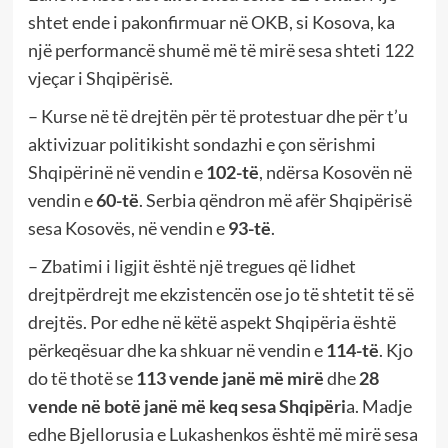
shtet ende i pakonfirmuar në OKB, si Kosova, ka
një performancë shumë më të mirë sesa shteti 122
vjeçar i Shqipërisë.
– Kurse në të drejtën për të protestuar dhe për t’u
aktivizuar politikisht sondazhi e çon sërishmi
Shqipërinë në vendin e
102-të
, ndërsa Kosovën në
vendin e
60-të
. Serbia qëndron më afër Shqipërisë
sesa Kosovës, në vendin e
93-të
.
– Zbatimi i ligjit është një tregues që lidhet
drejtpërdrejt me ekzistencën ose jo të shtetit të së
drejtës. Por edhe në këtë aspekt Shqipëria është
përkeqësuar dhe ka shkuar në vendin e
114-të
. Kjo
do të thotë se
113 vende janë më mirë
dhe
28
vende në botë janë më keq sesa Shqipëri
a. Madje
edhe Bjellorusia e Lukashenkos është më mirë sesa