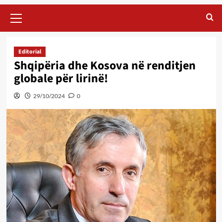
Primary
Menu
Editorial
Shqipëria dhe Kosova në renditjen
globale për lirinë!
29/10/2024
0