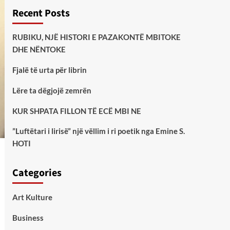
Recent Posts
RUBIKU, NJË HISTORI E PAZAKONTË MBITOKE
DHE NËNTOKE
Fjalë të urta për librin
Lëre ta dëgjojë zemrën
KUR SHPATA FILLON TË ECË MBI NE
”Luftëtari i lirisë” një vëllim i ri poetik nga Emine S.
HOTI
Categories
Art Kulture
Business