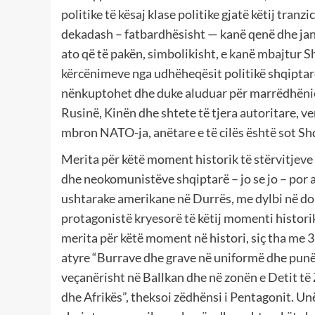
politike të kësaj klase politike gjatë këtij tranz
dekadash – fatbardhësisht — kanë qenë dhe jan
ato që të pakën, simbolikisht, e kanë mbajtur 
kërcënimeve nga udhëheqësit politikë shqiptarë 
nënkuptohet dhe duke aluduar për marrëdhëniet
Rusinë, Kinën dhe shtete të tjera autoritare, v
mbron NATO-ja, anëtare e të cilës është sot Sh
Merita për këtë moment historik të stërvitjev
dhe neokomunistëve shqiptarë – jo se jo – por 
ushtarake amerikane në Durrës, me dylbi në dorë
protagonistë kryesorë të këtij momenti histori
merita për këtë moment në histori, siç tha me 3
atyre “Burrave dhe grave në uniformë dhe punës
veçanërisht në Ballkan dhe në zonën e Detit të 
dhe Afrikës”, theksoi zëdhënsi i Pentagonit. Unë