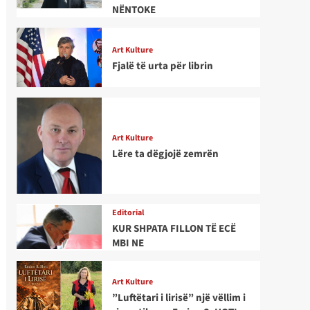
NËNTOKE
Art Kulture
Fjalë të urta për librin
Art Kulture
Lëre ta dëgjojë zemrën
Editorial
KUR SHPATA FILLON TË ECË
MBI NE
Art Kulture
”Luftëtari i lirisë” një vëllim i