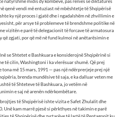
 të natyrshme midis dy kombeve, pas rënies së diktaturës
në qenë vendi më entuziast në mbështetje të Shqipërisë
Ishte ky një proces i gjatë dhe i ngadalshëm në zhvillimin e
esisht, për arsye të problemeve të brendshme politike në
r me vizitën e parë të delegacionit të forcave të armatosura
ky që zgjati, por që më në fund kulmoi në anëtarësimin e
hënë se Shtetet e Bashkuara e konsiderojnë Shqipërinë si
e të cilin, Washingtoni i ka vlerësuar shumë. Që prej
 tona më 15 mars, 1991 — pas një ndërprerjeje prej një
qipëria, brenda mundësive të saja, e ka dalluar veten me
ngushtë të Shteteve të Bashkuara, jo vetëm në
nimin e saj në arenën ndërkombëtare.
rojtjes të Shqipërisë ishte vizita e Safet Zhulalit dhe
 ’90. Unë kam marrë pjesë si përkthyes në takimin e parë
jtjes të Shqipërisë dhe zyrtarëve të lartë të Pentagonit ku