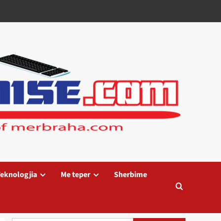
eknologjia
Me teper
Sherbime