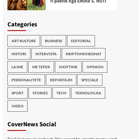
ri poetik nga Emine S. HOTI
Categories
ART KULTURE
BUSINESS
EDITORIAL
HISTORI
INTERVISTA
KRIPTOMONEDHAT
LAJME
ME TEPER
NJOFTIME
OPINION
PERSONALITETE
REPORTAZH
SPECIALE
SPORT
STORIES
TECH
TEKNOLOGJIA
VIDEO
CoverNews Social
Social menu is not set. You need to create menu and