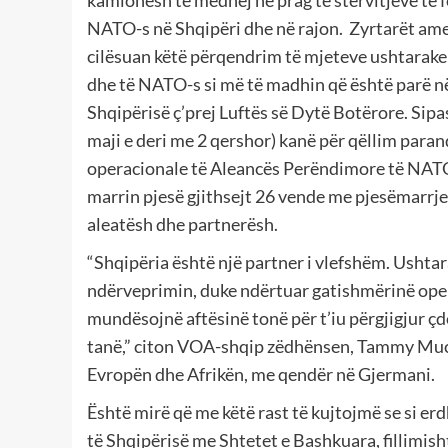
kamionësh të mëdhej në prag të stërvitjeve të f
NATO-s në Shqipëri dhe në rajon. Zyrtarët ame
cilësuan këtë përqendrim të mjeteve ushtarak
dhe të NATO-s si më të madhin që është parë n
Shqipërisë ç’prej Luftës së Dytë Botërore. Sip
maji e deri me 2 qershor) kanë për qëllim paran
operacionale të Aleancës Perëndimore të NATO-s
marrin pjesë gjithsejt 26 vende me pjesëmarrj
aleatësh dhe partnerësh.
“Shqipëria është një partner i vlefshëm. Ushtar
ndërveprimin, duke ndërtuar gatishmërinë oper
mundësojnë aftësinë tonë për t’iu përgjigjur çd
tanë,” citon VOA-shqip zëdhënsen, Tammy Muck
Evropën dhe Afrikën, me qendër në Gjermani.
Është mirë që me këtë rast të kujtojmë se si e
të Shqipërisë me Shtetet e Bashkuara, fillimis