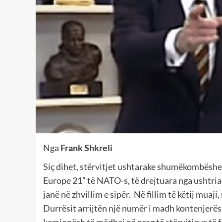
Nga
Frank Shkreli
Siç dihet, stërvitjet ushtarake shumëkombëshe
Europe 21” të NATO-s, të drejtuara nga ushtri
janë në zhvillim e sipër. Në fillim të këtij muaji,
Durrësit arrijtën një numër i madh kontenjerë