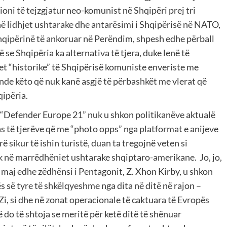
icioni të tejzgjatur neo-komunist në Shqipëri prej tri
ë lidhjet ushtarake dhe antarësimi i Shqipërisë në NATO,
Shqipërinë të ankoruar në Perëndim, shpesh edhe përball
se Shqipëria ka alternativa të tjera, duke lenë të
 “historike” të Shqipërisë komuniste enveriste me
ende këto që nuk kanë asgjë të përbashkët me vlerat që
qipëria.
e “Defender Europe 21” nuk u shkon politikanëve aktualë
as të tjerëve që me “photo opps” nga platformat e anijeve
 sikur të ishin turistë, duan ta tregojnë veten si
k në marrëdhëniet ushtarake shqiptaro-amerikane. Jo, jo,
 maj edhe zëdhënsi i Pentagonit, Z. Xhon Kirby, u shkon
 së tyre të shkëlqyeshme nga dita në ditë në rajon –
Zi, si dhe në zonat operacionale të caktuara të Evropës
 do të shtoja se meritë për ketë ditë të shënuar