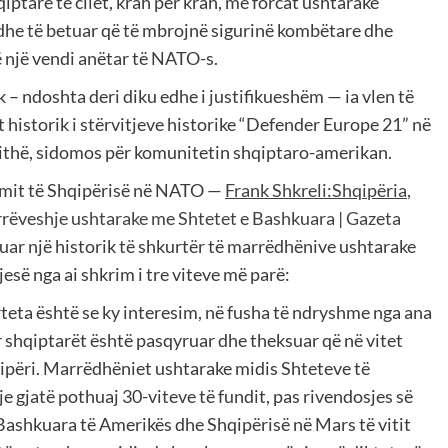
ptarë të cilët, krah për krah, me forcat ushtarake
he të betuar që të mbrojnë sigurinë kombëtare dhe
ë një vendi anëtar të NATO-s.
k – ndoshta deri diku edhe i justifikueshëm — ia vlen të
t historik i stërvitjeve historike “Defender Europe 21” në
jithë, sidomos për komunitetin shqiptaro-amerikan.
simit të Shqipërisë në NATO —
Frank
Shkreli:Shqipëria
,
rëveshje
ushtarake
me
Shtetet
e
Bashkuara
| Gazeta
uar një historik të shkurtër të marrëdhënive ushtarake
jesë nga ai shkrim i tre viteve më parë:
rteta është se ky interesim, në fusha të ndryshme nga ana
 shqiptarët është pasqyruar dhe theksuar që në vitet
përi. Marrëdhëniet ushtarake midis Shteteve të
 gjatë pothuaj 30-viteve të fundit, pas rivendosjes së
ashkuara të Amerikës dhe Shqipërisë në Mars të vitit