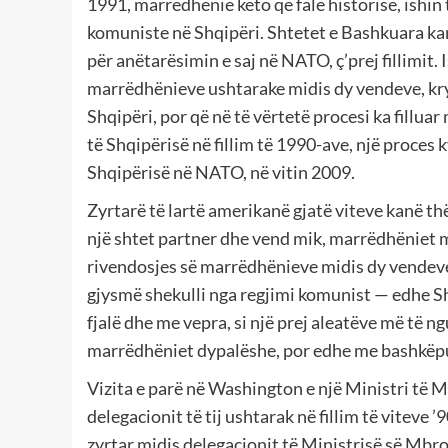
1991, marrëdhënie këto që falë historisë, ishin
komuniste në Shqipëri. Shtetet e Bashkuara ka
për anëtarësimin e saj në NATO, ç’prej fillimit. 
marrëdhënieve ushtarake midis dy vendeve, kry
Shqipëri, por që në të vërtetë procesi ka fillua
të Shqipërisë në fillim të 1990-ave, një proces 
Shqipërisë në NATO, në vitin 2009.
Zyrtarë të lartë amerikanë gjatë viteve kanë t
një shtet partner dhe vend mik, marrëdhëniet m
rivendosjes së marrëdhënieve midis dy vendeve
gjysmë shekulli nga regjimi komunist — edhe Sh
fjalë dhe me vepra, si një prej aleatëve më të 
marrëdhëniet dypalëshe, por edhe me bashkëpu
Vizita e parë në Washington e një Ministri të Mb
delegacionit të tij ushtarak në fillim të viteve
zyrtar midis delegacionit të Ministrisë së Mbro