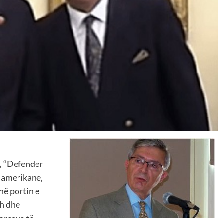
, “Defender
a amerikane,
 në portin e
sh dhe