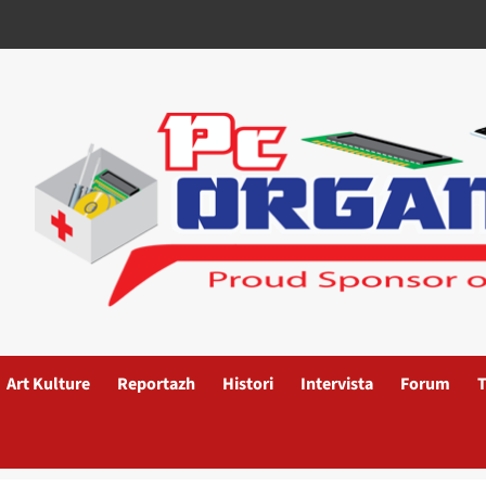
Art Kulture
Reportazh
Histori
Intervista
Forum
T