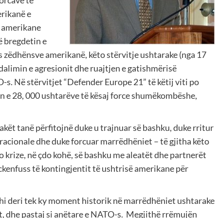
orcave të
rikanë e
e amerikane
ë bregdetin e
as zëdhënsve amerikanë, këto stërvitje ushtarake (nga 17
dalimin e agresionit dhe ruajtjen e gatishmërisë
. Në stërvitjet “Defender Europe 21” të këtij viti po
en e 28, 000 ushtarëve të kësaj force shumëkombëshe,
akët tanë përfitojnë duke u trajnuar së bashku, duke rritur
acionale dhe duke forcuar marrëdhëniet – të gjitha këto
o krize, në çdo kohë, së bashku me aleatët dhe partnerët
enfuss të kontingjentit të ushtrisë amerikane për
rdhi deri tek ky moment historik në marrëdhëniet ushtarake
ht, dhe pastaj si anëtare e NATO-s. Megjithë rrëmujën