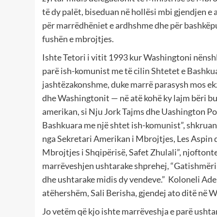
të dy palët, biseduan në hollësi mbi gjendjen e
për marrëdhëniet e ardhshme dhe për bashkëpu
fushën e mbrojtjes.
Ishte Tetori i vitit 1993 kur Washingtoni nëns
parë ish-komunist me të cilin Shtetet e Bashkuar
jashtëzakonshme, duke marrë parasysh mos ekz
dhe Washingtonit — në atë kohë ky lajm bëri bu
amerikan, si Nju Jork Tajms dhe Uashington Post
Bashkuara me një shtet ish-komunist”, shkruan
nga Sekretari Amerikan i Mbrojtjes, Les Aspin 
Mbrojtjes i Shqipërisë, Safet Zhulali”, njoftont
marrëveshjen ushtarake shprehej, “Gatishmëria
dhe ushtarake midis dy vendeve.” Koloneli Adem
atëhershëm, Sali Berisha, gjendej ato ditë në 
Jo vetëm që kjo ishte marrëveshja e parë usht