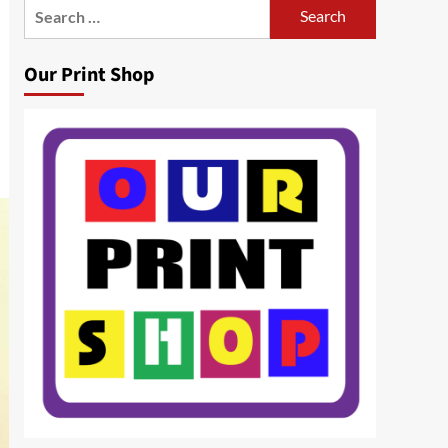
Search
for:
Our Print Shop