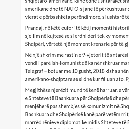
shqiptaro-amerikane, kanë edhe ushtarakët shqi
amerikane dhe të NATO-s janë të përkushtuar d
vlerat e përbashkëta perëndimore, si ushtarë t
Prandaj, në këtë eufori të këtij momenti histori
sjellim në kujtesë se si erdhi deri tek ky momen
Shqipëri, vërtetë një moment krenarie për të g
Në një shkrim me rastin e 9-vjetorit të antarë
vendi
i
parë
ish-komunist
që
ka
nënshkruar
mar
Telegraf
– botuar me 10 gusht, 2018 kisha shën
amerikano-shqiptare se si dhe kur filluan ato. P
Megjithëse njerëzit mund të kenë harruar, e vë
e Shteteve të Bashkuara për Shqipërisë dhe për
menjëherë pas shembjes së komunizmit në Shqi
Bashkuara dhe Shqipërisë kanë parë vetëm rritje
marrëdhënieve diplomatike midis Shteteve të B