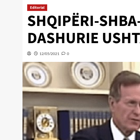
Editorial
SHQIPËRI-SHBA-
DASHURIE USH
12/05/2021
0