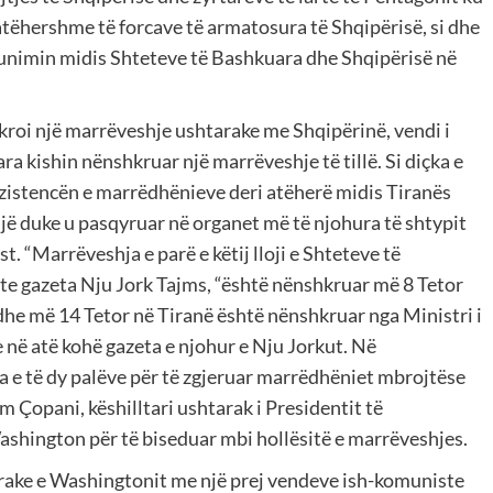
 atëhershme të forcave të armatosura të Shqipërisë, si dhe
nimin midis Shteteve të Bashkuara dhe Shqipërisë në
hkroi një marrëveshje ushtarake me Shqipërinë, vendi i
a kishin nënshkruar një marrëveshje të tillë. Si diçka e
istencën e marrëdhënieve deri atëherë midis Tiranës
jë duke u pasqyruar në organet më të njohura të shtypit
. “Marrëveshja e parë e këtij lloji e Shteteve të
te gazeta Nju Jork Tajms, “është nënshkruar më 8 Tetor
dhe më 14 Tetor në Tiranë është nënshkruar nga Ministri i
e në atë kohë gazeta e njohur e Nju Jorkut. Në
 e të dy palëve për të zgjeruar marrëdhëniet mbrojtëse
 Çopani, këshilltari ushtarak i Presidentit të
Washington për të biseduar mbi hollësitë e marrëveshjes.
arake e Washingtonit me një prej vendeve ish-komuniste