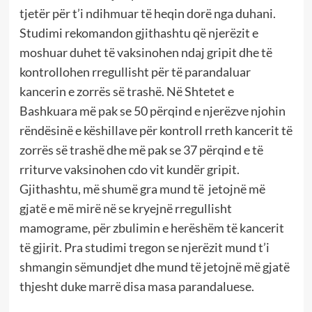
tjetër për t’i ndihmuar të heqin dorë nga duhani.
Studimi rekomandon gjithashtu që njerëzit e
moshuar duhet të vaksinohen ndaj gripit dhe të
kontrollohen rregullisht për të parandaluar
kancerin e zorrës së trashë. Në Shtetet e
Bashkuara më pak se 50 përqind e njerëzve njohin
rëndësinë e këshillave për kontroll rreth kancerit të
zorrës së trashë dhe më pak se 37 përqind e të
rriturve vaksinohen cdo vit kundër gripit.
Gjithashtu, më shumë gra mund të jetojnë më
gjatë e më mirë në se kryejnë rregullisht
mamograme, për zbulimin e herëshëm të kancerit
të gjirit. Pra studimi tregon se njerëzit mund t’i
shmangin sëmundjet dhe mund të jetojnë më gjatë
thjesht duke marrë disa masa parandaluese.