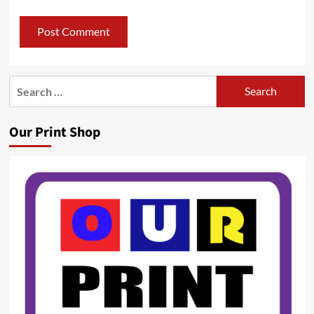
Search
for:
Our Print Shop