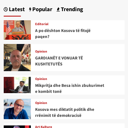
Latest
Popular
Trending
Editorial
A po dështon Kosova të fitojë
paqen?
Opinion
GARDIANËT E VONUAR TË
KUSHTETUTËS
Opinion
Mikpritja dhe Besa ishin zbukurimet
e kombit tonë
Opinion
Kosova mes diktatit politik dhe
rrënimit të demokracisë
Art Kulture