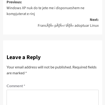
Post
Previous:
Windows XP nuk do te jete me i disponueshem ne
navigation
kompjuterat e rinj
Next:
FrancÃƒÂ« pÃƒÂ«r tÃƒÂ« adoptuar Linux
Leave a Reply
Your email address will not be published.
Required fields
are marked
*
Comment
*