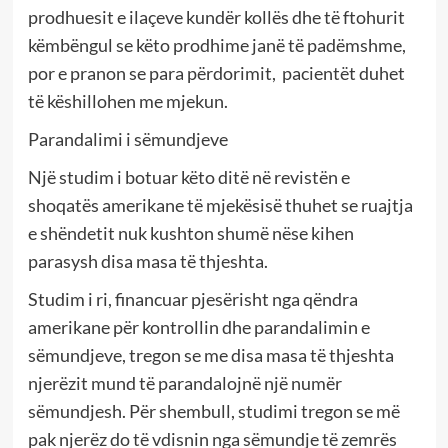
prodhuesit e ilaçeve kundër kollës dhe të ftohurit
këmbëngul se këto prodhime janë të padëmshme,
por e pranon se para përdorimit, pacientët duhet
të këshillohen me mjekun.
Parandalimi i sëmundjeve
Një studim i botuar këto ditë në revistën e
shoqatës amerikane të mjekësisë thuhet se ruajtja
e shëndetit nuk kushton shumë nëse kihen
parasysh disa masa të thjeshta.
Studim i ri, financuar pjesërisht nga qëndra
amerikane për kontrollin dhe parandalimin e
sëmundjeve, tregon se me disa masa të thjeshta
njerëzit mund të parandalojnë një numër
sëmundjesh. Për shembull, studimi tregon se më
pak njerëz do të vdisnin nga sëmundje të zemrës