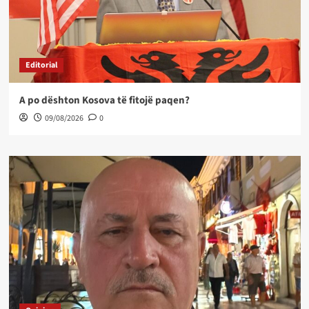
Editorial
A po dështon Kosova të fitojë paqen?
09/08/2026
0