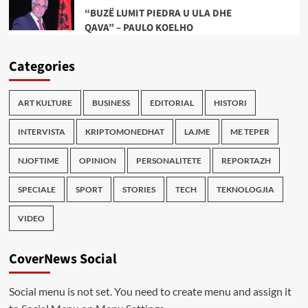
“BUZË LUMIT PIEDRA U ULA DHE
QAVA” – PAULO KOELHO
Categories
ART KULTURE
BUSINESS
EDITORIAL
HISTORI
INTERVISTA
KRIPTOMONEDHAT
LAJME
ME TEPER
NJOFTIME
OPINION
PERSONALITETE
REPORTAZH
SPECIALE
SPORT
STORIES
TECH
TEKNOLOGJIA
VIDEO
CoverNews Social
Social menu is not set. You need to create menu and assign it