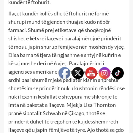
kundër të ftohurit.
Ilaçet kundër kollës dhe të ftohurit në formë
shurupi mund të gjenden thuajse kudo nëpër
farmaci. Shumë prej etiketave që shoqërojnë
shishet e këtyre ilaçeve i paralajmërojnë prindërit
të mos u japin shurup fëmijëve nën moshën dy vjeç.
Disa barna të tjera të ngjashme e shtyjnë kufirin e
kësaj moshe deri në 6 vjeç. Paralajmërimi i
agjencisës amerikane të ushqimeve dhe ilaçeve
erdhi pasi shumë mjekë pediatër kishin shprehur
shqetësim se prindërit nuk u kushtonin rëndësi ose
nuk i lexonin këshillat e shtypura me shkronje të
imta në paketat e ilaçeve. Mjekja Lisa Thornton
pranë sipatalit Schwab në Çikago, thotë se
prindërit duhet të tregohen të kujdesshëm rreth
ilaçeve që u japin fëmijëve të tyre. Ajo thotë se çdo