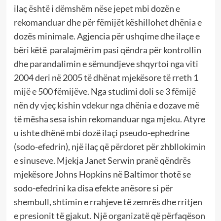
ilaç është i dëmshëm nëse jepet mbi dozën e
rekomanduar dhe për fëmijët këshillohet dhënia e
dozës minimale. Agjencia për ushqime dhe ilaçe e
bëri këtë paralajmërim pasi qëndra për kontrollin
dhe parandalimin e sëmundjeve shqyrtoi nga viti
2004 deri në 2005 të dhënat mjekësore të rreth 1
mijë e 500 fëmijëve. Nga studimi doli se 3 fëmijë
nën dy vjeç kishin vdekur nga dhënia e dozave më
të mësha sesa ishin rekomanduar nga mjeku. Atyre
u ishte dhënë mbi dozë ilaçi pseudo-ephedrine
(sodo-efedrin), një ilaç që përdoret për zhbllokimin
e sinuseve. Mjekja Janet Serwin pranë qëndrës
mjekësore Johns Hopkins në Baltimor thotë se
sodo-efedrini ka disa efekte anësore si për
shembull, shtimin e rrahjeve të zemrës dhe rritjen
e presionit të gjakut. Një organizatë që përfaqëson