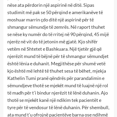
nëse ata përdorin një aspirinë në ditë. Sipas
studimit më pak se 50 përqind e amerikanëve të
moshuar marrin çdo ditë një aspirinë për të
shmangur sëmundje të zemrës. Në raport thuhet
se nëse ky numër do të rritej në 90 përqind, 45 mijë
njerëz në vit do të jetonin më gjatë. Kjo shifër
vetëm në Shtetet e Bashkuara. Një tjetër gjë që
njerëzit mund të bëjnë për të shmangur sëmundjet
është lënia e duhanit. Megjithëse për shumë vetë
kjo është më lehtë të thuhet sesa të bëhet, mjekja
Kathelin Tumi pranë qëndrës për parandalimin e
sëmundjeve thotë se mjekët mund të luajnë një rol
të madh për t’i bindur njerëzit të lënë duhanin. Ajo
thotë se mjekët kanë një ndikim tek pacientët e
tyre për të vendosur të lënë duhanin. Për shembull,
ata mund t’u ofrojnë pacientëve barna ose ndihmë