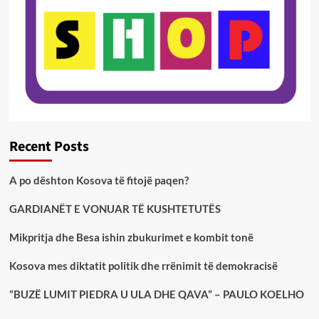
Recent Posts
A po dështon Kosova të fitojë paqen?
GARDIANËT E VONUAR TË KUSHTETUTËS
Mikpritja dhe Besa ishin zbukurimet e kombit tonë
Kosova mes diktatit politik dhe rrënimit të demokracisë
“BUZË LUMIT PIEDRA U ULA DHE QAVA” – PAULO KOELHO