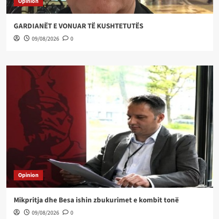
Opinion
GARDIANËT E VONUAR TË KUSHTETUTËS
09/08/2026
0
Opinion
Mikpritja dhe Besa ishin zbukurimet e kombit tonë
09/08/2026
0