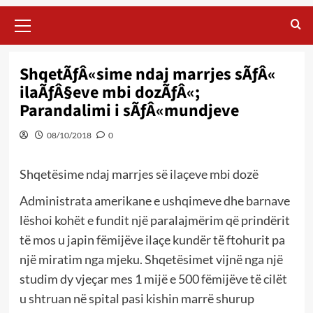
Primary
Menu
ShqetÃƒÂ«sime ndaj marrjes sÃƒÂ«
ilaÃƒÂ§eve mbi dozÃƒÂ«;
Parandalimi i sÃƒÂ«mundjeve
08/10/2018
0
Shqetësime ndaj marrjes së ilaçeve mbi dozë
Administrata amerikane e ushqimeve dhe barnave
lëshoi kohët e fundit një paralajmërim që prindërit
të mos u japin fëmijëve ilaçe kundër të ftohurit pa
një miratim nga mjeku. Shqetësimet vijnë nga një
studim dy vjeçar mes 1 mijë e 500 fëmijëve të cilët
u shtruan në spital pasi kishin marrë shurup