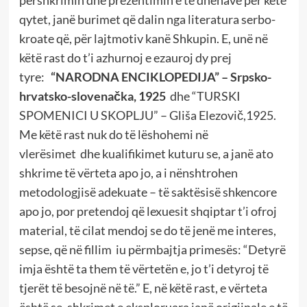
përshkrimin dhe prezentimin e të dhënave për këtë
qytet, janë burimet që dalin nga literatura serbo-
kroate që, për lajtmotiv kanë Shkupin. E, unë në
këtë rast do t’i azhurnoj e ezauroj dy prej
tyre:
“NARODNA ENCIKLOPEDIJA” – Srpsko-
hrvatsko-slovena
č
ka, 1925
dhe “TURSKI
SPOMENICI U SKOPLJU” – Gliša Elezovič,1925.
Me këtë rast nuk do të lëshohemi në
vlerësimet dhe kualifikimet kuturu se, a janë ato
shkrime të vërteta apo jo, a i nënshtrohen
metodologjisë adekuate – të saktësisë shkencore
apo jo, por pretendoj që lexuesit shqiptar t’i ofroj
material, të cilat mendoj se do të jenë me interes,
sepse, që në fillim iu përmbajtja primesës: “Detyrë
imja është ta them të vërtetën e, jo t’i detyroj të
tjerët të besojnë në të.” E, në këtë rast, e vërteta