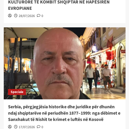
KULTURORE TË KOMBIT SHQIPTAR NË HAPËSIRËN
EVROPIANE
28/07/2026
0
Speciale
Serbia, përgjegjësia historike dhe juridike për dhunën
ndaj shqiptarëve në periudhën 1877–1999: nga dëbimet e
Sanxhakut të Nishit te krimet e luftës në Kosovë
17/07/2026
0