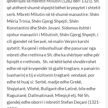
qeverisjes së mbretit Milutin (1282 deri 1321). Sh.
që atëherë shumë shpejtë bëhet kryeqytet i shtetit
serb. Mbreti Milutin në të shumë manastire: Shën
Mëria Trinia, Shën Gjergj Shpejti, Shën
Konstantini dhe Shën Jovani. Sidomos është i
njohur manastiri i Milutinit, Shën Gjergj Shpejti, i
cili gjendet në Seravë, në malin Verpin karshi
qytetit. Ka qenë i mbushulluar dhe pasuruar nga
mbreti dhe rrethina e Sh. dhe ka shërbyer edhe për
fqinjët e rrethinës. Sh. në këtë kohë shndërrohet
edhe në një kryqendër të gjallë tregtare, e panairin
(vasharin) e tij e vizitonin tregtarë vendasë, por
edhe të huaj si: Serbë, madje edhe Grekë,
Shqiptarë, Vllehë, Bullgarë dhe Latinë, bile edhe
Raguzianë, Dallmatinasë, Mleqiçë etj. Në Sh.
gjendej edhe oborri i mbretit Stefan Deçani (1321-