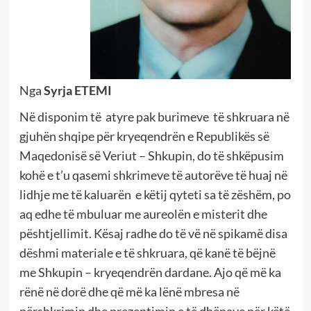
Nga
Syrja ETEMI
Në disponim të atyre pak burimeve të shkruara në
gjuhën shqipe për kryeqendrën e Republikës së
Maqedonisë së Veriut – Shkupin, do të shkëpusim
kohë e t’u qasemi shkrimeve të autorëve të huaj në
lidhje me të kaluarën e këtij qyteti sa të zëshëm, po
aq edhe të mbuluar me aureolën e misterit dhe
pështjellimit. Kësaj radhe do të vë në spikamë disa
dëshmi materiale e të shkruara, që kanë të bëjnë
me Shkupin – kryeqendrën dardane. Ajo që më ka
rënë në dorë dhe që më ka lënë mbresa në