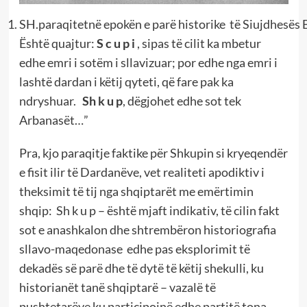
SH.paraqitetnë epokën e parë historike të Siujdhesës Ba
Është quajtur:
S c u p i
, sipas të cilit ka mbetur
edhe emri i sotëm i sllavizuar; por edhe nga emri i
lashtë dardan i këtij qyteti, që fare pak ka
ndryshuar.
Sh k u p
, dëgjohet edhe sot tek
Arbanasët…”
Pra, kjo paraqitje faktike për Shkupin si kryeqendër
e fisit ilir të Dardanëve, vet realiteti apodiktiv i
theksimit të tij nga shqiptarët me emërtimin
shqip: Sh k u p – është mjaft indikativ, të cilin fakt
sot e anashkalon dhe shtrembëron historiografia
sllavo-maqedonase edhe pas eksplorimit të
dekadës së parë dhe të dytë të këtij shekulli, ku
historianët tanë shqiptarë – vazalë të
pushtetarëve ku participojnë edhe partitë tona