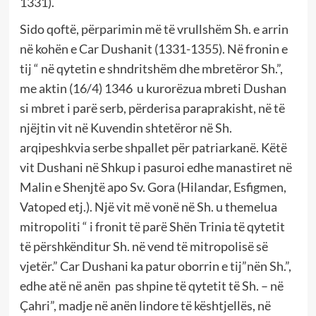
1331).
Sido qoftë, përparimin më të vrullshëm Sh. e arrin
në kohën e Car Dushanit (1331-1355). Në fronin e
tij “ në qytetin e shndritshëm dhe mbretëror Sh.”,
me aktin (16/4) 1346 u kurorëzua mbreti Dushan
si mbret i parë serb, përderisa paraprakisht, në të
njëjtin vit në Kuvendin shtetëror në Sh.
arqipeshkvia serbe shpallet për patriarkanë. Këtë
vit Dushani në Shkup i pasuroi edhe manastiret në
Malin e Shenjtë apo Sv. Gora (Hilandar, Esfigmen,
Vatoped etj.). Një vit më vonë në Sh. u themelua
mitropoliti “ i fronit të parë Shën Trinia të qytetit
të përshkënditur Sh. në vend të mitropolisë së
vjetër.” Car Dushani ka patur oborrin e tij”nën Sh.”,
edhe atë në anën pas shpine të qytetit të Sh. – në
Çahri”, madje në anën lindore të kështjellës, në