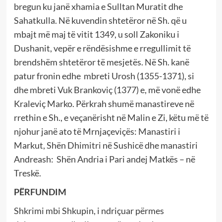
bregun ku janë xhamia e Sulltan Muratit dhe
Sahatkulla. Në kuvendin shtetëror në Sh. që u
mbajt më maj të vitit 1349, u soll Zakoniku i
Dushanit, vepër e rëndësishme e rregullimit të
brendshëm shtetëror të mesjetës. Në Sh. kanë
patur fronin edhe mbreti Urosh (1355-1371), si
dhe mbreti Vuk Brankoviç (1377) e, më vonë edhe
Kraleviç Marko. Përkrah shumë manastireve në
rrethin e Sh., e veçanërisht në Malin e Zi, këtu më të
njohur janë ato të Mrnjaçeviçës: Manastiri i
Markut, Shën Dhimitri në Sushicë dhe manastiri
Andreash: Shën Andria i Pari andej Matkës – në
Treskë.
PËRFUNDIM
Shkrimi mbi Shkupin, i ndriçuar përmes