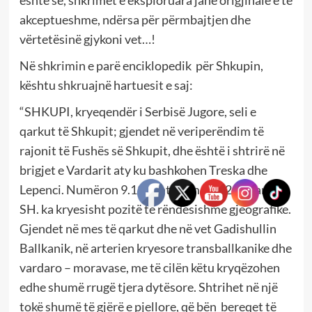
është se, shkrimet e eksploruara janë origjinale e të
akceptueshme, ndërsa për përmbajtjen dhe
vërtetësinë gjykoni vet…!
Në shkrimin e parë enciklopedik për Shkupin,
kështu shkruajnë hartuesit e saj:
“SHKUPI, kryeqendër i Serbisë Jugore, seli e
qarkut të Shkupit; gjendet në veriperëndim të
rajonit të Fushës së Shkupit, dhe është i shtrirë në
brigjet e Vardarit aty ku bashkohen Treska dhe
Lepenci. Numëron 9.130 shtëpi me 69.269 banorë.
SH. ka kryesisht pozitë të rëndësishme gjeografike.
Gjendet në mes të qarkut dhe në vet Gadishullin
Ballkanik, në arterien kryesore transballkanike dhe
vardaro – moravase, me të cilën këtu kryqëzohen
edhe shumë rrugë tjera dytësore. Shtrihet në një
tokë shumë të gjërë e pjellore, që bën bereqet të