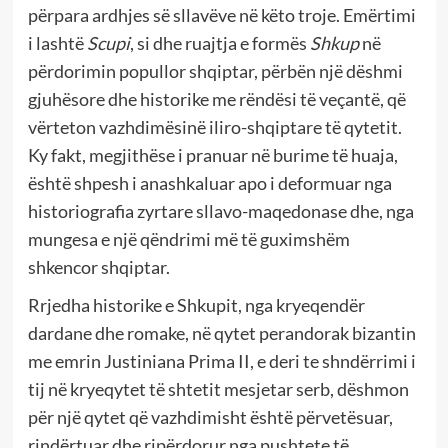
përpara ardhjes së sllavëve në këto troje. Emërtimi
i lashtë
Scupi
, si dhe ruajtja e formës
Shkup
në
përdorimin popullor shqiptar, përbën një dëshmi
gjuhësore dhe historike me rëndësi të veçantë, që
vërteton vazhdimësinë iliro-shqiptare të qytetit.
Ky fakt, megjithëse i pranuar në burime të huaja,
është shpesh i anashkaluar apo i deformuar nga
historiografia zyrtare sllavo-maqedonase dhe, nga
mungesa e një qëndrimi më të guximshëm
shkencor shqiptar.
Rrjedha historike e Shkupit, nga kryeqendër
dardane dhe romake, në qytet perandorak bizantin
me emrin Justiniana Prima II, e deri te shndërrimi i
tij në kryeqytet të shtetit mesjetar serb, dëshmon
për një qytet që vazhdimisht është përvetësuar,
rindërtuar dhe ripërdorur nga pushtete të