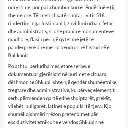
ndryshme, por pa ia humbur kurrë rëndësinë e tij
themelore. Tërmeti shkatërrimtar i vitit 518,
rindërtimi nga Justiniani I, zhvillimi urban, fetar
dhe administrativ, si dhe prania e monumenteve
madhore, flasin për një qytet me jetë të
pandërprerë dhe me rol qendror në historinë e
Ballkanit.
Po ashtu, periudha mesjetare serbe, e
dokumentuar gjerësisht në burimet e cituara,
dëshmon se Shkupi ishte një qendër shumëetnike,
tregtare dhe administrative, ku përveç elementit
serb, përmenden qartë edhe shqiptarët, grekët,
vllehët, bullgarët, latinët e popullsi të tjera. Kjo
shumëllojshmëri rrëzon pretendimet për
ekskluzivitet etnik dhe e vendos Shkupin në