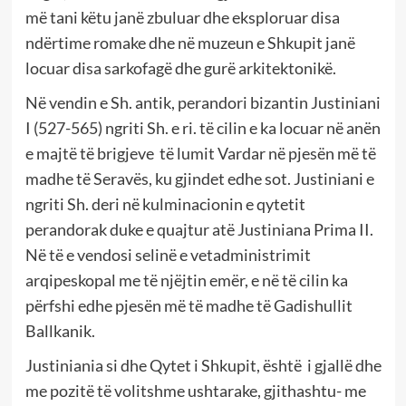
më tani këtu janë zbuluar dhe eksploruar disa
ndërtime romake dhe në muzeun e Shkupit janë
locuar disa sarkofagë dhe gurë arkitektonikë.
Në vendin e Sh. antik, perandori bizantin Justiniani
I (527-565) ngriti Sh. e ri. të cilin e ka locuar në anën
e majtë të brigjeve të lumit Vardar në pjesën më të
madhe të Seravës, ku gjindet edhe sot. Justiniani e
ngriti Sh. deri në kulminacionin e qytetit
perandorak duke e quajtur atë Justiniana Prima II.
Në të e vendosi selinë e vetadministrimit
arqipeskopal me të njëjtin emër, e në të cilin ka
përfshi edhe pjesën më të madhe të Gadishullit
Ballkanik.
Justiniania si dhe Qytet i Shkupit, është i gjallë dhe
me pozitë të volitshme ushtarake, gjithashtu- me