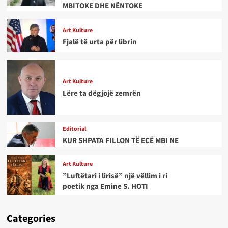
MBITOKE DHE NËNTOKE
Art Kulture
Fjalë të urta për librin
Art Kulture
Lëre ta dëgjojë zemrën
Editorial
KUR SHPATA FILLON TË ECË MBI NE
Art Kulture
”Luftëtari i lirisë” një vëllim i ri
poetik nga Emine S. HOTI
Categories