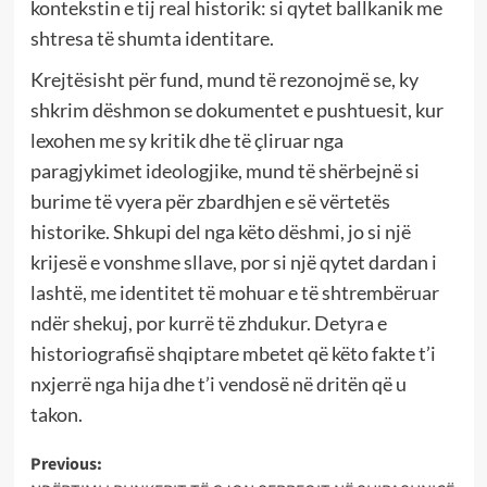
kontekstin e tij real historik: si qytet ballkanik me
shtresa të shumta identitare.
Krejtësisht për fund, mund të rezonojmë se, ky
shkrim dëshmon se dokumentet e pushtuesit, kur
lexohen me sy kritik dhe të çliruar nga
paragjykimet ideologjike, mund të shërbejnë si
burime të vyera për zbardhjen e së vërtetës
historike. Shkupi del nga këto dëshmi, jo si një
krijesë e vonshme sllave, por si një qytet dardan i
lashtë, me identitet të mohuar e të shtrembëruar
ndër shekuj, por kurrë të zhdukur. Detyra e
historiografisë shqiptare mbetet që këto fakte t’i
nxjerrë nga hija dhe t’i vendosë në dritën që u
takon.
Post
Previous: