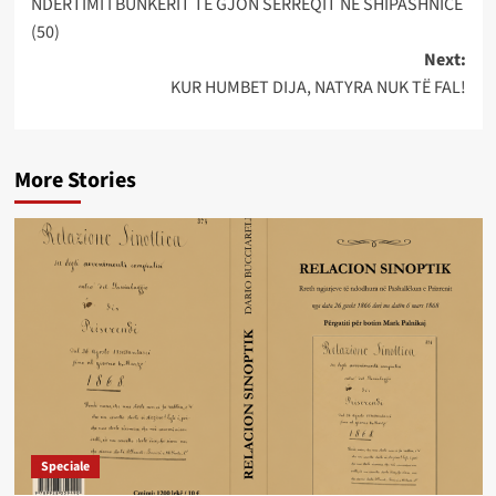
NDËRTIMI I BUNKERIT TË GJON SERREQIT NË SHIPASHNICË
navigation
(50)
Next:
KUR HUMBET DIJA, NATYRA NUK TË FAL!
More Stories
Speciale