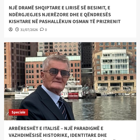
NJË DRAMË SHQIPTARE E LIRISË SË BESIMIT, E
NDËRGJEGJES NJERËZORE DHE E QËNDRESËS
KISHTARE NË PASHALLËKUN OSMAN TË PRIZRENIT
31/07/2026
0
Speciale
ARBËRESHËT E ITALISË – NJË PARADIGMË E
VAZHDIMËSISË HISTORIKE, IDENTITARE DHE