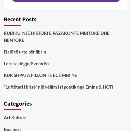
Recent Posts
RUBIKU, NJË HISTORI E PAZAKONTË MBITOKE DHE
NËNTOKE
Fjalë të urta për librin
Lëre ta dëgjojë zemrën
KUR SHPATA FILLON TË ECË MBI NE
”Luftëtari i lirisë” një vëllim i ri poetik nga Emine S. HOTI
Categories
Art Kulture
Business