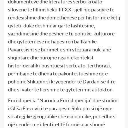
dokumenteve dhe literaturës serbo-kroato-
sllovene të fillimshekullit XX, sjell një pasqyrë të
rëndësishme dhe domethënëse për historinë e këtij
qyteti, duke dëshmuar qartë lashtësinë,
vazhdimësinë dhe peshën e tij politike, kulturore
dhe qytetëruese në hapësirën ballkanike.
Pavarësisht se burimet e shfrytëzuara nuk janë
shqiptare dhe burojnë nga një kontekst
historiografik i pushtuesit serb, ato, tërthorazi,
përmbajnë të dhëna të pakontestueshme që e
pohojnë Shkupin si kryeqendër të Dardanisë ilire
dhe si vatër të hershme të qytetërimit autokton.
Enciklopedia “Narodna Enciklopedija” dhe studimi
i Gliša Elezoviçit e paraqesin Shkupin si një nyje
strategjike gjeografike dhe ekonomike, por edhe si
një qendër me identitet të formësuar shumë