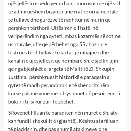
ujësjellësin e përkryer urban, i murosur me një stil
të admirueshëm bizantin,me rrathë ornamentalë
të tullave dhe gurëzve të radhitur në murin që
përshkon tërthorë Ultësirën e Thatë, në
veriperëndim nga qyteti, mbas kazermës së sotme
ushtarake, dhe që përbëhet nga 55 abazhure
lustrues të shtyllave të larta, që mbajnë edhe
kanalin e ujësjellësit që në mbarë Sh. e sjellin ujin
që nga bjeshkët e largëta të Malit të Zi. Shkupin
Justinia, përshkruesit historikë e paraqesin si
qytet të madh perandorak e të shëndritshëm,
kurse pak më vonë me ndryshimet që pësoi, emri i
bukur i tij sikur zuri të zbehet.
Sllovenët filluan të paraqiten nën muret e Sh. aty
kah fundi i shekullit 6 (gjashtë). Kështu ata filluan
të plaçkisnin, dhe pas shumë atakimeve dhe