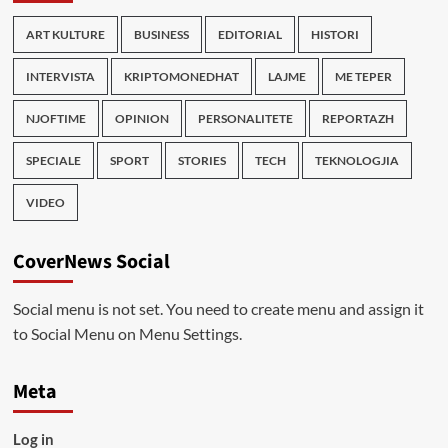
ART KULTURE
BUSINESS
EDITORIAL
HISTORI
INTERVISTA
KRIPTOMONEDHAT
LAJME
ME TEPER
NJOFTIME
OPINION
PERSONALITETE
REPORTAZH
SPECIALE
SPORT
STORIES
TECH
TEKNOLOGJIA
VIDEO
CoverNews Social
Social menu is not set. You need to create menu and assign it
to Social Menu on Menu Settings.
Meta
Log in