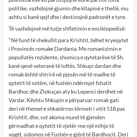
politike, vazhdojnë gjumin dhe kllapinë e thellë, mu
ashtu si kanë qejf dhe i destinojnë padronët e tyre.
Të vazhdojmë më tutje shfletimin e enciklopedisë:
“Në fund të shekullit para Krishtit, bëhet kryeqytet
i Provincës romake Dardania. Me romanizimin e
popullatës rezidente, shumica e qytetarëve të Sh.
kanë qenë veteranë të luftës. Shkupi dardan dhe
romak është shtrirë në pjesën më të madhe të
qytetit të sotëm, në fushën ndërmjet fshatit
Bardhoc dhe Zlokuçan aty ku Lepenci derdhet në
Vardar. Kështu Shkupin e përparuar romak gati
deri në themel e shkatërron tërmeti i vitit 518 pas
Krishtit, dhe, sot akoma mund të gjenden
gërmadhat e qytetit të vjetër-me një mihje të
vogël, sidomos në Fushën e gjërë të Bardhocit. Deri