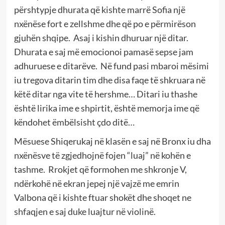
përshtypje dhurata që kishte marrë Sofia një
nxënëse fort e zellshme dhe që po e përmirëson
gjuhën shqipe. Asaj i kishin dhuruar një ditar.
Dhurata e saj më emocionoi pamasë sepse jam
adhuruese e ditarëve. Në fund pasi mbaroi mësimi
iu tregova ditarin tim dhe disa faqe të shkruara në
këtë ditar nga vite të hershme… Ditari iu thashe
është lirika ime e shpirtit, është memorja ime që
këndohet ëmbëlsisht çdo ditë…
Mësuese Shiqerukaj në klasën e saj në Bronx iu dha
nxënësve të zgjedhojnë fojen “luaj” në kohën e
tashme. Rrokjet që formohen me shkronje V,
ndërkohë në ekran jepej një vajzë me emrin
Valbona që i kishte ftuar shokët dhe shoqet ne
shfaqjen e saj duke luajtur në violinë.