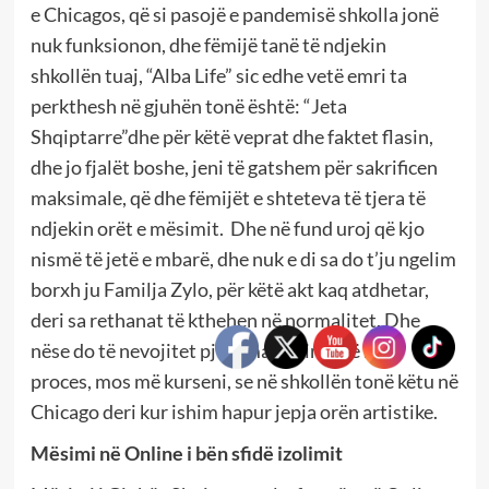
e Chicagos, që si pasojë e pandemisë shkolla jonë
nuk funksionon, dhe fëmijë tanë të ndjekin
shkollën tuaj, “Alba Life” sic edhe vetë emri ta
perkthesh në gjuhën tonë është: “Jeta
Shqiptarre”dhe për këtë veprat dhe faktet flasin,
dhe jo fjalët boshe, jeni të gatshem për sakrificen
maksimale, që dhe fëmijët e shteteva të tjera të
ndjekin orët e mësimit. Dhe në fund uroj që kjo
nismë të jetë e mbarë, dhe nuk e di sa do t’ju ngelim
borxh ju Familja Zylo, për këtë akt kaq atdhetar,
deri sa rethanat të kthehen në normalitet. Dhe
nëse do të nevojitet pjesëmarrja ime në këtë
proces, mos më kurseni, se në shkollën tonë këtu në
Chicago deri kur ishim hapur jepja orën artistike.
Mësimi në Online i bën sfidë izolimit