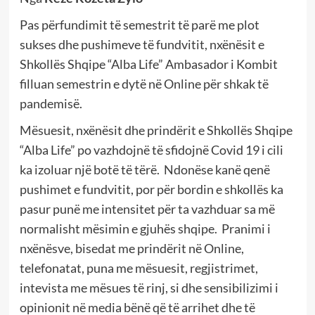
Pas përfundimit të semestrit të parë me plot
sukses dhe pushimeve të fundvitit, nxënësit e
Shkollës Shqipe “Alba Life” Ambasador i Kombit
filluan semestrin e dytë në Online për shkak të
pandemisë.
Mësuesit, nxënësit dhe prindërit e Shkollës Shqipe
“Alba Life” po vazhdojnë të sfidojnë Covid 19 i cili
ka izoluar një botë të tërë. Ndonëse kanë qenë
pushimet e fundvitit, por për bordin e shkollës ka
pasur punë me intensitet për ta vazhduar sa më
normalisht mësimin e gjuhës shqipe. Pranimi i
nxënësve, bisedat me prindërit në Online,
telefonatat, puna me mësuesit, regjistrimet,
intevista me mësues të rinj, si dhe sensibilizimi i
opinionit në media bënë që të arrihet dhe të