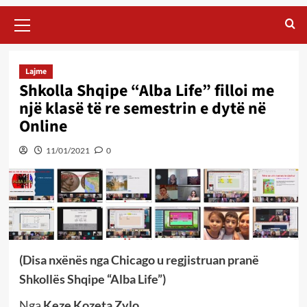
Primary
Menu
Lajme
Shkolla Shqipe “Alba Life” filloi me
një klasë të re semestrin e dytë në
Online
11/01/2021
0
(Disa nxënës nga Chicago u regjistruan pranë
Shkollës Shqipe “Alba Life”)
Nga
Keze Kozeta Zylo