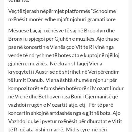
Veç të tjerash nëpërmjet platformës “Schoolme”
nxënësit morën edhe mjaft njohuri gramatikore.
Mësuese Laçaj nxënësve të saj në Brooklyn dhe
Bronx iu spjegoi për Gjuhën e muzikës. Ajo tha se
pse në koncertin e Vienës çdo Vit te Ri vinë nga
vende të ndryshme të botes ata e kuptojnë njëlloj
gjuhën e muzikës. Në ekran shfaqej Viena
kryeqyteti i Austrisë që shtrihet në Veripërëndim
të lumit Danub. Viena është shumë e njohur për
kompozitorët e famshëm botërorë si Mozart lindur
në Vienë dhe Bethoven nga Boni i Gjermanisë që
vazhdoi rrugën e Mozartit atje, etj. Për të parë
koncertin shkojnë artdashës nga e gjithë bota. Ajo
Vazhdoi duke i pyetur nxënësit për dhuratat e Vitit
të Ri që ata kishin marrë. Midis tyre më bëri