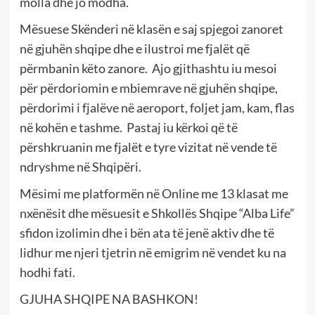
molla dhe jo modha.
Mësuese Skënderi në klasën e saj spjegoi zanoret
në gjuhën shqipe dhe e ilustroi me fjalët që
përmbanin këto zanore. Ajo gjithashtu iu mesoi
për përdoriomin e mbiemrave në gjuhën shqipe,
përdorimi i fjalëve në aeroport, foljet jam, kam, flas
në kohën e tashme. Pastaj iu kërkoi që të
përshkruanin me fjalët e tyre vizitat në vende të
ndryshme në Shqipëri.
Mësimi me platformën në Online me 13 klasat me
nxënësit dhe mësuesit e Shkollës Shqipe “Alba Life”
sfidon izolimin dhe i bën ata të jenë aktiv dhe të
lidhur me njeri tjetrin në emigrim në vendet ku na
hodhi fati.
GJUHA SHQIPE NA BASHKON!