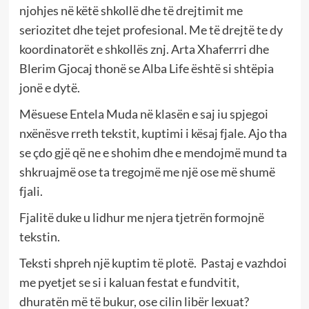
njohjes në këtë shkollë dhe të drejtimit me
seriozitet dhe tejet profesional. Me të drejtë te dy
koordinatorët e shkollës znj. Arta Xhaferrri dhe
Blerim Gjocaj thonë se Alba Life është si shtëpia
jonë e dytë.
Mësuese Entela Muda në klasën e saj iu spjegoi
nxënësve rreth tekstit, kuptimi i kësaj fjale. Ajo tha
se çdo gjë që ne e shohim dhe e mendojmë mund ta
shkruajmë ose ta tregojmë me një ose më shumë
fjali.
Fjalitë duke u lidhur me njera tjetrën formojnë
tekstin.
Teksti shpreh një kuptim të plotë. Pastaj e vazhdoi
me pyetjet se si i kaluan festat e fundvitit,
dhuratën më të bukur, ose cilin libër lexuat?