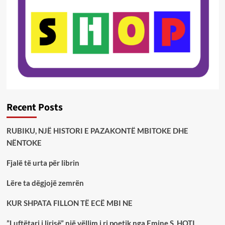
Recent Posts
RUBIKU, NJË HISTORI E PAZAKONTË MBITOKE DHE
NËNTOKE
Fjalë të urta për librin
Lëre ta dëgjojë zemrën
KUR SHPATA FILLON TË ECË MBI NE
”Luftëtari i lirisë” një vëllim i ri poetik nga Emine S. HOTI