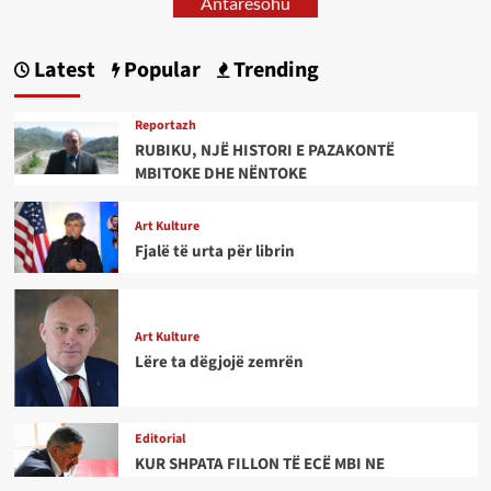
Antarësohu
Latest
Popular
Trending
Reportazh
RUBIKU, NJË HISTORI E PAZAKONTË
MBITOKE DHE NËNTOKE
Art Kulture
Fjalë të urta për librin
Art Kulture
Lëre ta dëgjojë zemrën
Editorial
KUR SHPATA FILLON TË ECË MBI NE