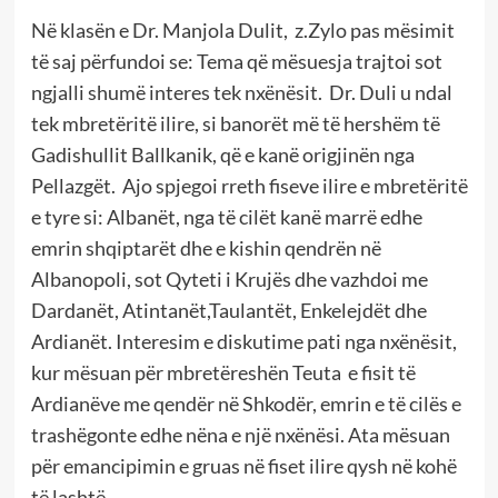
Në klasën e Dr. Manjola Dulit, z.Zylo pas mësimit
të saj përfundoi se: Tema që mësuesja trajtoi sot
ngjalli shumë interes tek nxënësit. Dr. Duli u ndal
tek mbretëritë ilire, si banorët më të hershëm të
Gadishullit Ballkanik, që e kanë origjinën nga
Pellazgët. Ajo spjegoi rreth fiseve ilire e mbretëritë
e tyre si: Albanët, nga të cilët kanë marrë edhe
emrin shqiptarët dhe e kishin qendrën në
Albanopoli, sot Qyteti i Krujës dhe vazhdoi me
Dardanët, Atintanët,Taulantët, Enkelejdët dhe
Ardianët. Interesim e diskutime pati nga nxënësit,
kur mësuan për mbretëreshën Teuta e fisit të
Ardianëve me qendër në Shkodër, emrin e të cilës e
trashëgonte edhe nëna e një nxënësi. Ata mësuan
për emancipimin e gruas në fiset ilire qysh në kohë
të lashtë.