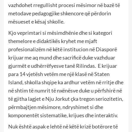
vazhdohet rregullisht procesi mësimor në bazë të
metodave pedagogjike shkencore që përdorin
mësueset e kësaj shkolle.
Kjo veprimtari si mësimdhënie dhe si kategori
themelore e didaktikës kryhet me mjaft
profesionalizëm në këtë institucion në Diasporë
krijuar me aq mund dhe sacrificë duke vazhduar
gjurmët e udhërrëfyesve tanë Rilindas. E krijuar
para 14 vjetësh vetëm me një klasë në Staten
Island, shkolla shqipe ka ardhur vetëm në rritje dhe
në shtim të numrit të nxënësve duke u përfshirë në
të gjitha lagjet e Nju Jorkut çka tregon seriozitetin,
përmbajtjen mësimore, ndryshimet si dhe
komponentët sistematike, krijues dhe interaktiv.
Nuk është aspak e lehtë në këtë krizë botërore të