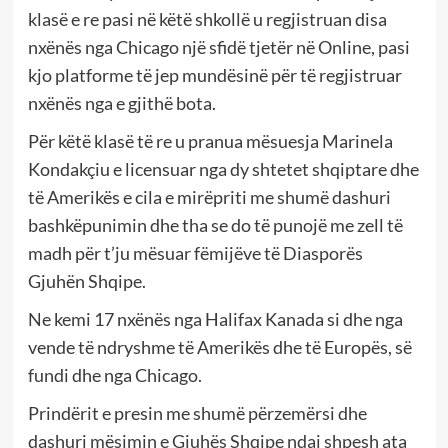
klasë e re pasi në këtë shkollë u regjistruan disa
nxënës nga Chicago një sfidë tjetër në Online, pasi
kjo platforme të jep mundësinë për të regjistruar
nxënës nga e gjithë bota.
Për këtë klasë të re u pranua mësuesja Marinela
Kondakçiu e licensuar nga dy shtetet shqiptare dhe
të Amerikës e cila e mirëpriti me shumë dashuri
bashkëpunimin dhe tha se do të punojë me zell të
madh për t’ju mësuar fëmijëve të Diasporës
Gjuhën Shqipe.
Ne kemi 17 nxënës nga Halifax Kanada si dhe nga
vende të ndryshme të Amerikës dhe të Europës, së
fundi dhe nga Chicago.
Prindërit e presin me shumë përzemërsi dhe
dashuri mësimin e Gjuhës Shqipe ndaj shpesh ata