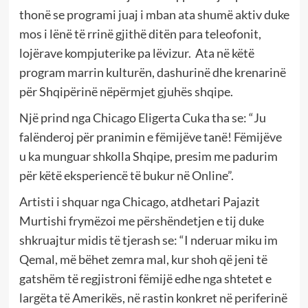
thonë se programi juaj i mban ata shumë aktiv duke
mos i lënë të rrinë gjithë ditën para teleofonit,
lojërave kompjuterike pa lëvizur. Ata në këtë
program marrin kulturën, dashurinë dhe krenarinë
për Shqipërinë nëpërmjet gjuhës shqipe.
Një prind nga Chicago Eligerta Cuka tha se: “Ju
falënderoj për pranimin e fëmijëve tanë! Fëmijëve
u ka munguar shkolla Shqipe, presim me padurim
për këtë eksperiencë të bukur në Online”.
Artisti i shquar nga Chicago, atdhetari Pajazit
Murtishi frymëzoi me përshëndetjen e tij duke
shkruajtur midis të tjerash se: “I nderuar miku im
Qemal, më bëhet zemra mal, kur shoh që jeni të
gatshëm të regjistroni fëmijë edhe nga shtetet e
largëta të Amerikës, në rastin konkret në periferinë