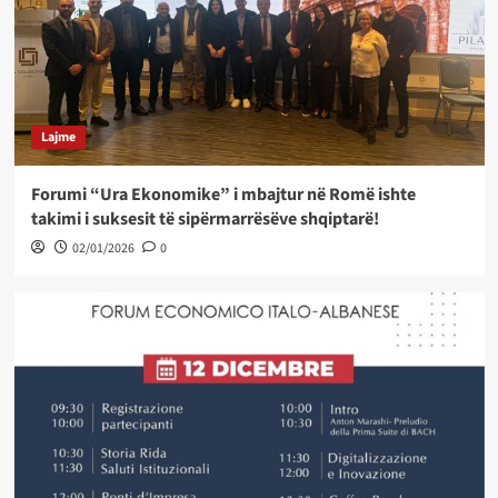
Lajme
Forumi “Ura Ekonomike” i mbajtur në Romë ishte
takimi i suksesit të sipërmarrësëve shqiptarë!
02/01/2026
0