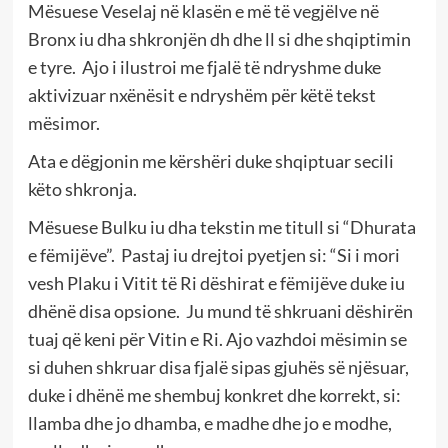
Mësuese Veselaj në klasën e më të vegjëlve në
Bronx iu dha shkronjën dh dhe ll si dhe shqiptimin
e tyre. Ajo i ilustroi me fjalë të ndryshme duke
aktivizuar nxënësit e ndryshëm për këtë tekst
mësimor.
Ata e dëgjonin me kërshëri duke shqiptuar secili
këto shkronja.
Mësuese Bulku iu dha tekstin me titull si “Dhurata
e fëmijëve”. Pastaj iu drejtoi pyetjen si: “Si i mori
vesh Plaku i Vitit të Ri dëshirat e fëmijëve duke iu
dhënë disa opsione. Ju mund të shkruani dëshirën
tuaj që keni për Vitin e Ri. Ajo vazhdoi mësimin se
si duhen shkruar disa fjalë sipas gjuhës së njësuar,
duke i dhënë me shembuj konkret dhe korrekt, si:
llamba dhe jo dhamba, e madhe dhe jo e modhe,