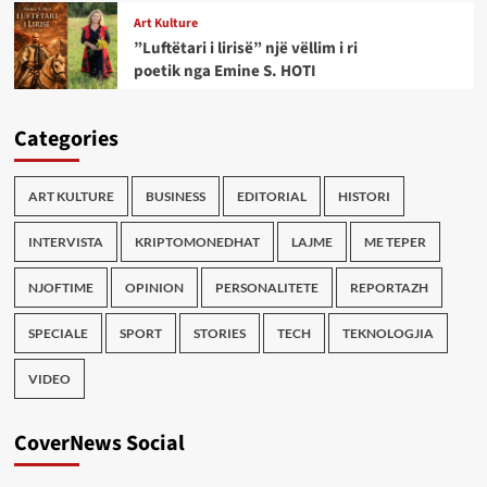
Art Kulture
”Luftëtari i lirisë” një vëllim i ri
poetik nga Emine S. HOTI
Categories
ART KULTURE
BUSINESS
EDITORIAL
HISTORI
INTERVISTA
KRIPTOMONEDHAT
LAJME
ME TEPER
NJOFTIME
OPINION
PERSONALITETE
REPORTAZH
SPECIALE
SPORT
STORIES
TECH
TEKNOLOGJIA
VIDEO
CoverNews Social