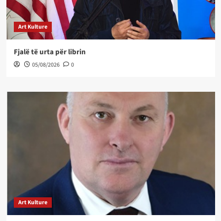
Art Kulture
Fjalë të urta për librin
05/08/2026
0
Art Kulture