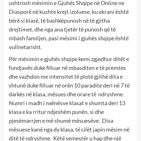
ushtrosh mësimin e Gjuhës Shqipe në Online ne
Diasporë në kushte krejt izoluese, ku ekrani është
bërë si klasë, të bashkëpunosh në të gjitha
drejtimet, dhe nga ana tjetër të punosh që të
mbash familjen, pasi mësimi i gjuhës shqipe është
vullnetarisht.
Për mësimin e gjuhës shqipe kemi zgjedhur ditët e
fundjavës duke filluar në mbasditen e të premtes
dhe vazhdon me intensitet të plotë gjithë dita e
shtunë duke filluar në orën 10 paradite deri në 7 të
darkës në klasa, mësues dhe orare të ndryshme.
Numri i madh i nxënësve klasat e shumta deri 13
klasa e ka rritur ndjeshëm punën, si dhe
pjesëmarrjen e më shumë mësuesëve. Disa
mësuese kanë nga dy klasa, të cilët japin mësim në
ditë të ndryshme. Këtë semestër u hap dhe një