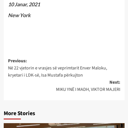
10 Janar, 2021
New York
Post
Previous:
Në 22 vjetorin e vrasjes së veprimtarit Enver Maloku,
navigation
kryetari i LDK-së, Isa Mustafa përkujton
Next:
MIKU YNË I MADH, VIKTOR MAJERI
More Stories