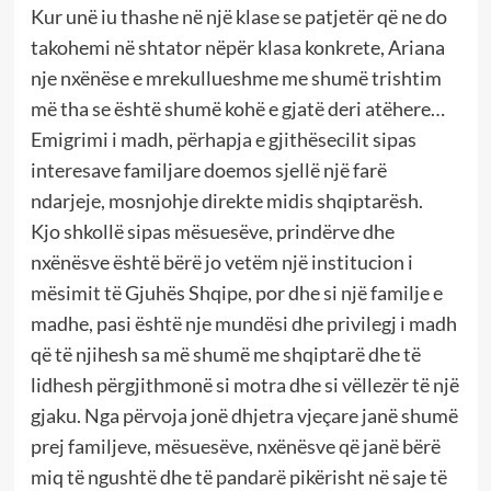
Kur unë iu thashe në një klase se patjetër që ne do
takohemi në shtator nëpër klasa konkrete, Ariana
nje nxënëse e mrekullueshme me shumë trishtim
më tha se është shumë kohë e gjatë deri atëhere…
Emigrimi i madh, përhapja e gjithësecilit sipas
interesave familjare doemos sjellë një farë
ndarjeje, mosnjohje direkte midis shqiptarësh.
Kjo shkollë sipas mësuesëve, prindërve dhe
nxënësve është bërë jo vetëm një institucion i
mësimit të Gjuhës Shqipe, por dhe si një familje e
madhe, pasi është nje mundësi dhe privilegj i madh
që të njihesh sa më shumë me shqiptarë dhe të
lidhesh përgjithmonë si motra dhe si vëllezër të një
gjaku. Nga përvoja jonë dhjetra vjeçare janë shumë
prej familjeve, mësuesëve, nxënësve që janë bërë
miq të ngushtë dhe të pandarë pikërisht në saje të