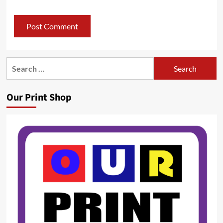
Search
for:
Our Print Shop