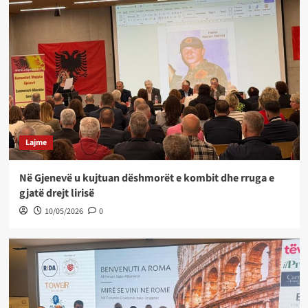
Lajme
Në Gjenevë u kujtuan dëshmorët e kombit dhe rruga e
gjatë drejt lirisë
10/05/2026
0