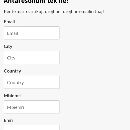
Antarësohuni tek ne!
Per te marre artikujt drejt per drejt ne emailin tuaj!
Email
City
Country
Mbiemri
Emri