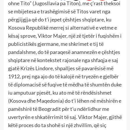
ohne Tito” (Jugosllavia pa Titon), me ç’rast theksoi
se mbijetesa e trashëgimisë së Titos varet nga
përgjijgjja që do t’i jepet çështjes shqiptare, ku
Kosova Republikë merrej si alternativë e vetme e
kësaj sprove, Viktor Majer, një zë tjetër i fuqishëm i
publicistikës gjermane, me shkrimet e tij të
pandalshme, do të paraqesë anamnezën e çështjes
shqiptare në kontekstet rajonale nga shfaqja e saj
gjatë Krizës Lindore, shpalljes së pavarësisë më
1912, prej nga ajo do të kalojë në tryezën e gjelbër
të diplomacisë së fuqive të mëdha të shumtën duke
iu amputuar pjesët, ku ato më të rëndësishmet
(Kosova dhe Maqedonia) do t’i lëhen në mëshirën e
pamëshirë të Beogradit për t’u ndërlidhur me
uvertyrën e shkatërrimit të saj. Viktor Majer, gjithë
këtë proces do ta shohë si një zhvillim, që siç