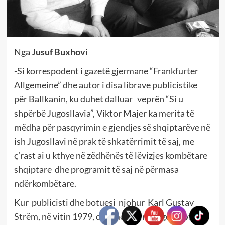
Nga
Jusuf Buxhovi
-Si korrespodent i gazetë gjermane “Frankfurter
Allgemeine” dhe autor i disa librave publicistike
për Ballkanin, ku duhet dalluar veprën “Si u
shpërbë Jugosllavia”, Viktor Majer ka merita të
mëdha për pasqyrimin e gjendjes së shqiptarëve në
ish Jugosllavi në prak të shkatërrimit të saj, me
ç’rast ai u kthye në zëdhënës të lëvizjes kombëtare
shqiptare dhe programit të saj në përmasa
ndërkombëtare.
Kur publicisti dhe botuesi njohur Karl Gustav
Strëm, në vitin 1979, doli me librin “Jugoslawien