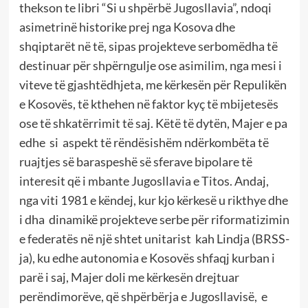
thekson te libri “Si u shpërbë Jugosllavia”, ndoqi
asimetrinë historike prej nga Kosova dhe
shqiptarët në të, sipas projekteve serbomëdha të
destinuar për shpërngulje ose asimilim, nga mesi i
viteve të gjashtëdhjeta, me kërkesën për Repulikën
e Kosovës, të kthehen në faktor kyç të mbijetesës
ose të shkatërrimit të saj. Këtë të dytën, Majer e pa
edhe si aspekt të rëndësishëm ndërkombëta të
ruajtjes së baraspeshë së sferave bipolare të
interesit që i mbante Jugosllavia e Titos. Andaj,
nga viti 1981 e këndej, kur kjo kërkesë u rikthye dhe
i dha dinamikë projekteve serbe për riformatizimin
e federatës në një shtet unitarist kah Lindja (BRSS-
ja), ku edhe autonomia e Kosovës shfaqj kurban i
parë i saj, Majer doli me kërkesën drejtuar
perëndimorëve, që shpërbërja e Jugosllavisë, e