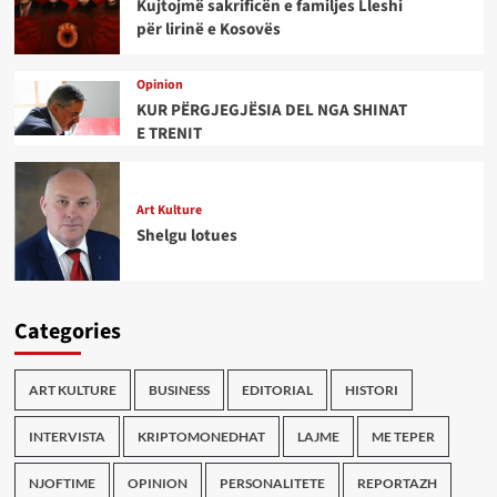
Kujtojmë sakrificën e familjes Lleshi
për lirinë e Kosovës
Opinion
KUR PËRGJEGJËSIA DEL NGA SHINAT
E TRENIT
Art Kulture
Shelgu lotues
Categories
ART KULTURE
BUSINESS
EDITORIAL
HISTORI
INTERVISTA
KRIPTOMONEDHAT
LAJME
ME TEPER
NJOFTIME
OPINION
PERSONALITETE
REPORTAZH