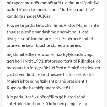
në raport me ndërkombëtarët u definua si “politikë
pa luftë” deri të konotacioni i “luftës pa politikë”,
kur do të shaqet UÇK-ja.
Pra, në të gjitha këto zhvillime, Viktor Majeri ishte
thuajse pjesë e pandashme e nervit politik të
lëvizjes sonë kombëtare, së cilës përherë i mbeti
pranë dhe besnik jashtë çfarëdo interesi.
Siç shihet edhe në foton e Iliaz Bylykbashit, nga
qershori i vitit 1991, (fotoreporterit të Rilindjes, që
me aparatin fotografik i jetësoi më mirë se çdokush
çastet vendimtare të kthesave historike), Viktor
Majeri ishte edhe fizikisht pranë presidentit
Rugova dhe bashkëpunëtorëve të tij.
Kjo përkujtesë ka për qëllim që historisë së
shtetndërtimit tonë t’i kthehen pamjet e saj