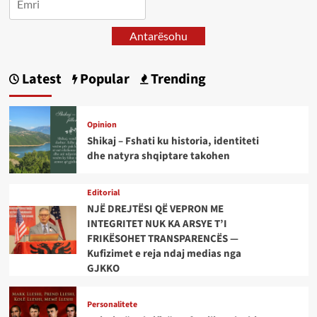
Antarësohu
Latest
Popular
Trending
Opinion
Shikaj – Fshati ku historia, identiteti
dhe natyra shqiptare takohen
Editorial
NJË DREJTËSI QË VEPRON ME
INTEGRITET NUK KA ARSYE T’I
FRIKËSOHET TRANSPARENCËS —
Kufizimet e reja ndaj medias nga
GJKKO
Personalitete