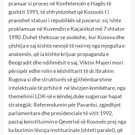
pranuar si proces në Konfetencën e Hagës të
gushtit 1991, të shfrytëzohet që Kosovës t’i
pranohet statusi i republikës së pavarur, siç ishte
proklamuar në Kuvendin e Kaçanikut më 7 shtator
1990. Duhet theksuar se asokohe, kur Kosova dhe
çështja e saj kishte nevojë të nxirrej nga mjegulla e
anatemës, që ia kishte krijuar propaganda e
Beogradit dhe ndihmësit e saj, Viktor Majeri mori
përsipër edhe rolin e këshilltarit të dr.Ibrahim
Rugova si dhe strukturës së gjithëmbarshme
intelektuale të prfshirë në lëvizjen kombëtare, nga
themelimii LDK-së e këndej,duke sugjeruar hapat
strategjik: Referendumin për Pavarësi, zgjedhjet
parlamentare dhe presidenciale të vitit 1992,
pastaj konstituimin e Qeverisë së Kosovës prej nga
ka burimin lëvizja institucinale (shteti paralel), që