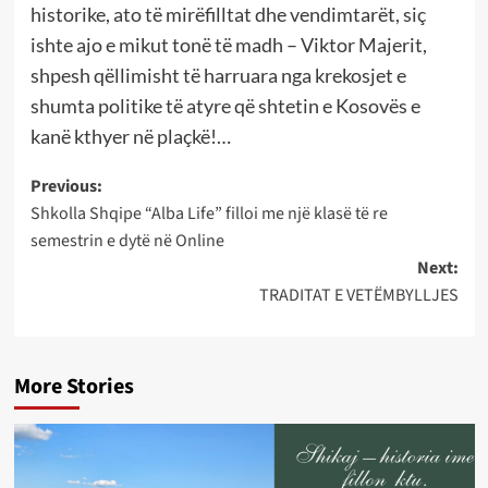
historike, ato të mirëfilltat dhe vendimtarët, siç
ishte ajo e mikut tonë të madh – Viktor Majerit,
shpesh qëllimisht të harruara nga krekosjet e
shumta politike të atyre që shtetin e Kosovës e
kanë kthyer në plaçkë!…
Post
Previous:
Shkolla Shqipe “Alba Life” filloi me një klasë të re
navigation
semestrin e dytë në Online
Next:
TRADITAT E VETËMBYLLJES
More Stories