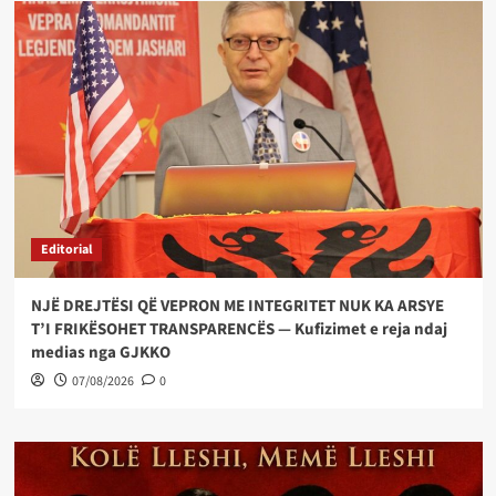
Editorial
NJË DREJTËSI QË VEPRON ME INTEGRITET NUK KA ARSYE
T’I FRIKËSOHET TRANSPARENCËS — Kufizimet e reja ndaj
medias nga GJKKO
07/08/2026
0