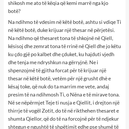
shikosh me ato të këqia që kemi marrë nga kjo
botë?
Na ndihmo të vdesim në këtë botë, ashtu si vdiqe Ti
në këtë botë, duke krijuar një thesar në përjetësi.
Na ndihmo që thesaret tona të shkojnë në Qiell,
kësisoj dhe zemrat tona të rrinë në Qiell dhe jo këtu
ku çdo gjë po kalbet dhe çduket, ku hajduti vjedh
dhe tenja me ndryshkun na gërryjnë. Ne i
shpenzojmë të gjitha forcat për të krijuar një
thesar në këtë botë, vetëm për një grusht dhè e
kësaj toke, që nuk do ta marrim me vete, andaj
presim të na ndihmosh Ti, o Nëna e të mirave tona.
Në se nëpërmjet Teje ti nusja e Qiellit, i drejton një
thirrje të vogël Zotit, do të në rikthehen thesaret e
shumta Qiellor, që do të na forcojnë për të ndjekur
shtegun e ngushtë të shpëtimit edhe pse shumë të