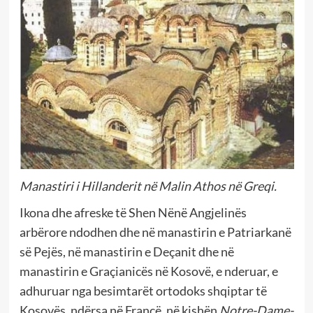
Manastiri i Hillanderit në Malin Athos në Greqi.
Ikona dhe afreske të Shen Nënë Angjelinës
arbërore ndodhen dhe në manastirin e Patriarkanë
së Pejës, në manastirin e Deçanit dhe në
manastirin e Graçianicës në Kosovë, e nderuar, e
adhuruar nga besimtarët ortodoks shqiptar të
Kosovës, ndërsa në Francë, në kishën
Notre-Dame-