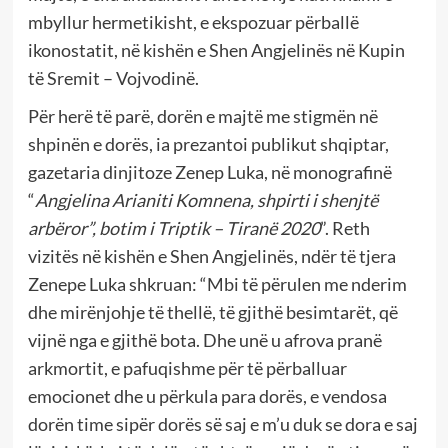
mbyllur hermetikisht, e ekspozuar përballë
ikonostatit, në kishën e Shen Angjelinës në Kupin
të Sremit – Vojvodinë.
Për herë të parë, dorën e majtë me stigmën në
shpinën e dorës, ia prezantoi publikut shqiptar,
gazetaria dinjitoze Zenep Luka, në monografinë
“
Angjelina Arianiti Komnena, shpirti i shenjtë
arbëror”, botim i Triptik – Tiranë 2020
”. Reth
vizitës në kishën e Shen Angjelinës, ndër të tjera
Zenepe Luka shkruan: “Mbi të përulen me nderim
dhe mirënjohje të thellë, të gjithë besimtarët, që
vijnë nga e gjithë bota. Dhe unë u afrova pranë
arkmortit, e pafuqishme për të përballuar
emocionet dhe u përkula para dorës, e vendosa
dorën time sipër dorës së saj e m’u duk se dora e saj