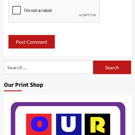
Search
for:
Our Print Shop