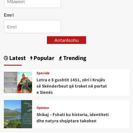
Emri
Antarësohu
Latest
Popular
Trending
Speciale
Letra e 8 gushtit 1451, zëri i Krujës
së Skënderbeut që troket në portat
e Sienës
Opinion
Shikaj – Fshati ku historia, identiteti
dhe natyra shqiptare takohen