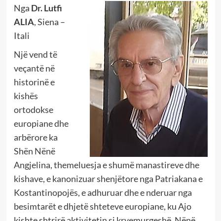
Nga
Dr. Lutfi
ALIA
, Siena –
Itali
Një vend të
veçantë në
historinë e
kishës
ortodokse
europiane dhe
arbërore ka
Shën Nënë
Angjelina, themeluesja e shumë manastireve dhe
kishave, e kanonizuar shenjëtore nga Patriakana e
Kostantinopojës, e adhuruar dhe e nderuar nga
besimtarët e dhjetë shteteve europiane, ku Ajo
kishte shtrirë aktivitetin si kryemurgeshë. Nënë