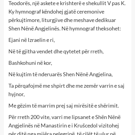
Teodorës, një askete e krishterë e shekullit V pas K.
Ky hymnograf këndohej gjatë ceremonive
përkujtimore, liturgjive dhe meshave dedikuar
Shen Nënë Angjelinës. Në hymnograf theksohet:
Ejani në Izraelin e ri,
Në të gjitha vendet dhe qytetet për rreth,
Bashkohuni në kor,
Në kujtim të nderuarës Shen Nënë Angjelina,
Ta përqafojmë me shpirt dhe me zemër varrin e saj
hyjnor,
Me gëzim të marrim prej saj mirësitë e shërimit.
Për rreth 200 vite, varri me lipsanet e Shën Nënë
Angjelinës në Manastirin e i Krušcedol vizitohej
për ditë nga mijëra pelegrinë, të cilët të ulur në