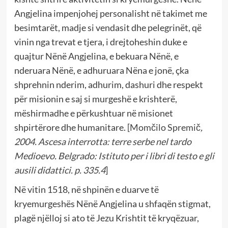
Angjelina impenjohej personalisht në takimet me
besimtarët, madje si vendasit dhe pelegrinët, që
vinin nga trevat e tjera, i drejtoheshin duke e
quajtur Nënë Angjelina, e bekuara Nënë, e
nderuara Nënë, e adhuruara Nëna e jonë, çka
shprehnin nderim, adhurim, dashuri dhe respekt
për misionin e saj si murgeshë e krishterë,
mëshirmadhe e përkushtuar në misionet
shpirtërore dhe humanitare.
[
Momčilo Spremič
,
2004. Ascesa interrotta: terre serbe nel tardo
Medioevo.
Belgrado: Istituto per i libri di testo e gli
ausili didattici. p. 335.4
]
Në vitin 1518, në shpinën e duarve të
kryemurgeshës Nënë Angjelina u shfaqën stigmat,
plagë njëlloj si ato të Jezu Krishtit të kryqëzuar,