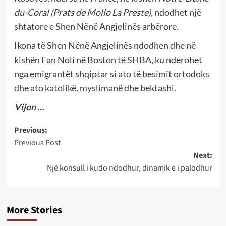
du-Coral (Prats de Mollo La Preste),
ndodhet një
shtatore e Shen Nënë Angjelinës arbërore.
Ikona të Shen Nënë Angjelinës ndodhen dhe në
kishën Fan Noli në Boston të SHBA, ku nderohet
nga emigrantët shqiptar si ato të besimit ortodoks
dhe ato katolikë, myslimanë dhe bektashi.
Vijon …
Post
Previous:
Previous Post
navigation
Next:
Një konsull i kudo ndodhur, dinamik e i palodhur
More Stories