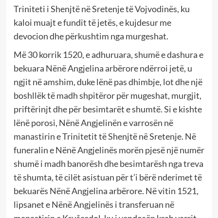
Triniteti i Shenjtë në Sretenje të Vojvodinës, ku
kaloi muajt e fundit të jetës, e kujdesur me
devocion dhe përkushtim nga murgeshat.
Më 30 korrik 1520, e adhuruara, shumë e dashura e
bekuara Nënë Angjelina arbërore ndërroi jetë, u
ngjit në amshim, duke lënë pas dhimbje, lot dhe një
boshllëk të madh shpitëror për mugeshat, murgjit,
priftërinjt dhe për besimtarët e shumtë. Si e kishte
lënë porosi, Nënë Angjelinën e varrosën në
manastirin e Trinitetit të Shenjtë në Sretenje. Në
funeralin e Nënë Angjelinës morën pjesë një numër
shumë i madh banorësh dhe besimtarësh nga treva
të shumta, të cilët asistuan për t’i bërë nderimet të
bekuarës Nënë Angjelina arbërore. Në vitin 1521,
lipsanet e Nënë Angjelinës i transferuan në