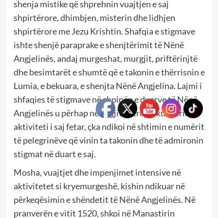
shenja mistike që shprehnin vuajtjen e saj
shpirtërore, dhimbjen, misterin dhe lidhjen
shpirtërore me Jezu Krishtin. Shafqia e stigmave
ishte shenjë paraprake e shenjtërimit të Nënë
Angjelinës, andaj murgeshat, murgjit, priftërinjtë
dhe besimtarët e shumtë që e takonin e thërrisnin e
Lumia, e bekuara, e shenjta Nënë Angjelina. Lajmi i
shfaqies të stigmave në shpinën e duarve të Nënë
Angjelinës u përhap në të gjitha trojet ku shtrihej
aktiviteti i saj fetar, çka ndikoi në shtimin e numërit
të pelegrinëve që vinin ta takonin dhe të admironin
stigmat në duart e saj.
Mosha, vuajtjet dhe impenjimet intensive në
aktivitetet si kryemurgeshë, kishin ndikuar në
përkeqësimin e shëndetit të Nënë Angjelinës. Në
pranverën e vitit 1520, shkoi në Manastirin