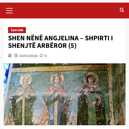
Primary
Menu
Speciale
SHEN NËNË ANGJELINA – SHPIRTI I
SHENJTË ARBËROR (5)
03/01/2026
0