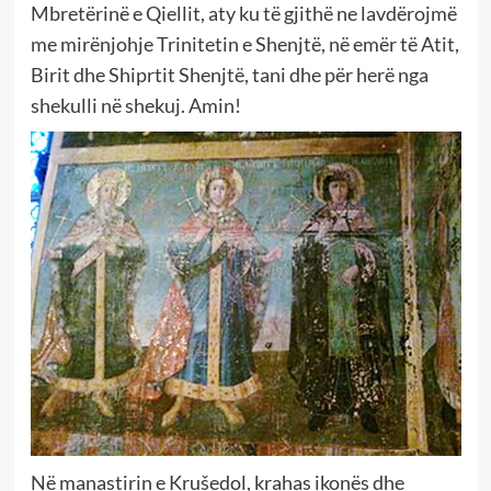
Mbretërinë e Qiellit, aty ku të gjithë ne lavdërojmë
me mirënjohje Trinitetin e Shenjtë, në emër të Atit,
Birit dhe Shiprtit Shenjtë, tani dhe për herë nga
shekulli në shekuj. Amin!
Në manastirin e Krušedol, krahas ikonës dhe