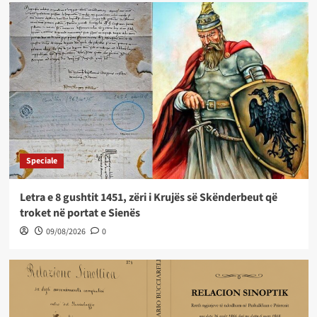
Speciale
Letra e 8 gushtit 1451, zëri i Krujës së Skënderbeut që
troket në portat e Sienës
09/08/2026
0