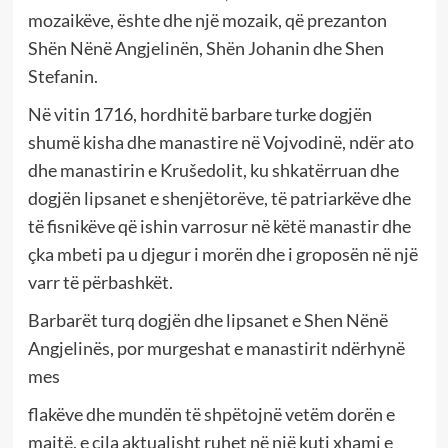
mozaikëve, ështe dhe një mozaik, që prezanton
Shën Nënë Angjelinën, Shën Johanin dhe Shen
Stefanin.
Në vitin 1716, hordhitë barbare turke dogjën
shumë kisha dhe manastire në Vojvodinë, ndër ato
dhe manastirin e Krušedolit, ku shkatërruan dhe
dogjën lipsanet e shenjëtorëve, të patriarkëve dhe
të fisnikëve që ishin varrosur në këtë manastir dhe
çka mbeti pa u djegur i morën dhe i groposën në një
varr të përbashkët.
Barbarët turq dogjën dhe lipsanet e Shen Nënë
Angjelinës, por murgeshat e manastirit ndërhynë
mes
flakëve dhe mundën të shpëtojnë vetëm dorën e
majtë, e cila aktualisht ruhet në një kuti xhami e