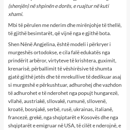
(shenjën) në shpinën e dorës, e ruajtur në kuti
xhami.
Mbi të përulen me nderim dhe mirënjohje të thellë,
të gjithë besimtarët, që vijnë nga e gjithë bota.
Shen Nënë Angjelina, është modeli i përkryer i
murgeshës ortodokse, e cila falë edukatës nga
prindërit arbëror, virtyteve të krishtera, guximit,
krenarisë, përballimit të vëshirësive të shumta
gjatë gjithë jetës dhe të mrekullive të dedikuar asaj
si murgeshë e përkushtuar, adhurohej dhe vazhdon
të adhurohet e të nderohet nga popujt hungarezë,
vllahë, austriakë, sllovakë, rumunë, sllovenë,
kroatë, bosnjakë, serbë, rusë, ukrainas, italianë,
francezë, grekë, nga shqiptarët e Kosovës dhe nga
shqiptarët e emigruar në USA, të cilët e nderojnë, e