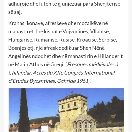
adhurojë dhe luten të gjunjëzuar para Shenjtërisë
së saj.
Krahas ikonave, afreskeve dhe mozaikëve në
manastiret dhe kishat e Vojvodinës, Vllahisë,
Hungarisë, Rumanisë, Rusisë, Kroacisë, Serbisë,
Bosnjes etj, një afresk dedikuar Shen Nënë
Angelinës ndodhet dhe në manastirin e Hillanderit
në Malin Athos në Greqi. [
Fresques médiévales à
Chilandar,
Actes du XIIe Congrès International
d’Etudes Byzantines, Ochride 1961
].