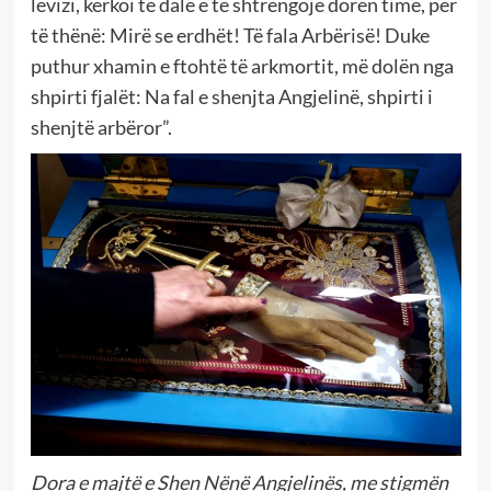
lëvizi, kërkoi të dalë e të shtrëngojë dorën time, për
të thënë: Mirë se erdhët! Të fala Arbërisë! Duke
puthur xhamin e ftohtë të arkmortit, më dolën nga
shpirti fjalët: Na fal e shenjta Angjelinë, shpirti i
shenjtë arbëror”.
Dora e majtë e Shen Nënë Angjelinës, me stigmën