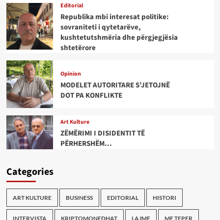
Editorial
Republika mbi interesat politike:
sovraniteti i qytetarëve,
kushtetutshmëria dhe përgjegjësia
shtetërore
Opinion
MODELET AUTORITARE S’JETOJNË
DOT PA KONFLIKTE
Art Kulture
ZËMËRIMI I DISIDENTIT TË
PËRHERSHËM…
Categories
ART KULTURE
BUSINESS
EDITORIAL
HISTORI
INTERVISTA
KRIPTOMONEDHAT
LAJME
ME TEPER