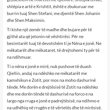
shtëpia e artë e Krishtit, është e zbukuruar me
burrin tuaj Shen Stefani, me djemtë Shen Johanin
dhe Shen Maksimin.
Ti kishe një zemër të madhe dhe bujare për të
gjithë ata që jetonin në vështirësi. Për ne
besimtarët tuaj të devotshëm ti je Nëna e jonë. Ne
mëkatarët dhe mëkataret, të drejtohemi ty për të
na ndihmuar.
Ti o nëna e jonë e mirë, nuk pushove të duash
Qiellin, andaj na ndëshko ne mëkatarët me
kamxhikun e Zotit, por mos na moho dashurinë
tënde. Me dorën e drejtësisë të Zotit na ndëshko
dhe me dorën tënde të dashurisë na forco e na
largo nga rruga e jonë e padrejtësisë, na ndihmo e
na udhëhiq në rrugën e të vërtetës dhe të mirësisë.