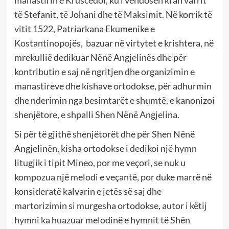
manastirin e Krušcedol, ku i vendosën krah varrit
të Stefanit, të Johani dhe të Maksimit. Në korrik të
vitit 1522, Patriarkana Ekumenike e
Kostantinopojës, bazuar në virtytet e krishtera, në
mrekullië dedikuar Nënë Angjelinës dhe për
kontributin e saj në ngritjen dhe organizimin e
manastireve dhe kishave ortodokse, për adhurmin
dhe nderimin nga besimtarët e shumtë, e kanonizoi
shenjëtore, e shpalli Shen Nënë Angjelina.
Si për të gjithë shenjëtorët dhe për Shen Nënë
Angjelinën, kisha ortodokse i dedikoi një hymn
litugjik i tipit Mineo, por me veçori, se nuk u
kompozua një melodi e veçantë, por duke marrë në
konsideratë kalvarin e jetës së saj dhe
martorizimin si murgesha ortodokse, autor i këtij
hymni ka huazuar melodinë e hymnit të Shën