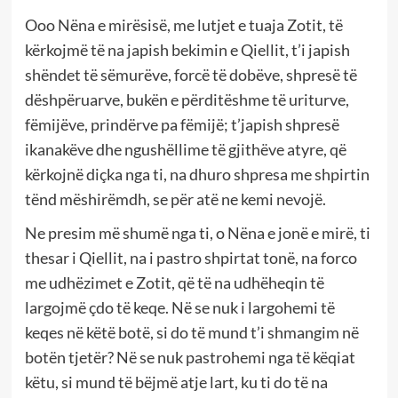
Ooo Nëna e mirësisë, me lutjet e tuaja Zotit, të
kërkojmë të na japish bekimin e Qiellit, t’i japish
shëndet të sëmurëve, forcë të dobëve, shpresë të
dëshpëruarve, bukën e përditëshme të uriturve,
fëmijëve, prindërve pa fëmijë; t’japish shpresë
ikanakëve dhe ngushëllime të gjithëve atyre, që
kërkojnë diçka nga ti, na dhuro shpresa me shpirtin
tënd mëshirëmdh, se për atë ne kemi nevojë.
Ne presim më shumë nga ti, o Nëna e jonë e mirë, ti
thesar i Qiellit, na i pastro shpirtat tonë, na forco
me udhëzimet e Zotit, që të na udhëheqin të
largojmë çdo të keqe. Në se nuk i largohemi të
keqes në këtë botë, si do të mund t’i shmangim në
botën tjetër? Në se nuk pastrohemi nga të këqiat
këtu, si mund të bëjmë atje lart, ku ti do të na