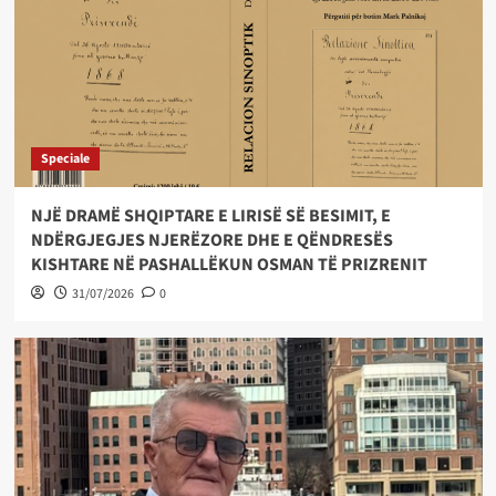
Speciale
NJË DRAMË SHQIPTARE E LIRISË SË BESIMIT, E
NDËRGJEGJES NJERËZORE DHE E QËNDRESËS
KISHTARE NË PASHALLËKUN OSMAN TË PRIZRENIT
31/07/2026
0