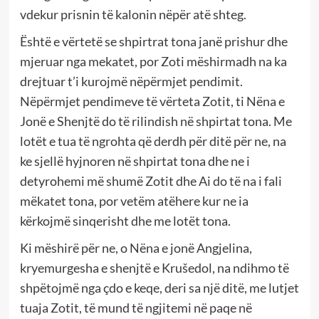
vdekur prisnin të kalonin nëpër atë shteg.
Është e vërtetë se shpirtrat tona janë prishur dhe
mjeruar nga mekatet, por Zoti mëshirmadh na ka
drejtuar t’i kurojmë nëpërmjet pendimit.
Nëpërmjet pendimeve të vërteta Zotit, ti Nëna e
Jonë e Shenjtë do të rilindish në shpirtat tona. Me
lotët e tua të ngrohta që derdh për ditë për ne, na
ke sjellë hyjnoren në shpirtat tona dhe ne i
detyrohemi më shumë Zotit dhe Ai do të na i fali
mëkatet tona, por vetëm atëhere kur ne ia
kërkojmë sinqerisht dhe me lotët tona.
Ki mëshirë për ne, o Nëna e jonë Angjelina,
kryemurgesha e shenjtë e Krušedol, na ndihmo të
shpëtojmë nga çdo e keqe, deri sa një ditë, me lutjet
tuaja Zotit, të mund të ngjitemi në paqe në