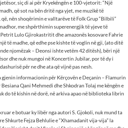
 jetësor, siç di ai për Kryekëngën e 100-vjetorit: “Një
adh, që sot na bën dritë nga yjet, me muzikë të
 që, nën shoqërimin e valltarëve të Folk Grup “Bilbili”
t madhor, me shpërthimin superenergjik të yjeve të
– Petrit Lulo Gjirokastritit dhe amazonës kosovare Fahrie
ë të madhe, që edhe pse kishte të voglin në gji, (ato ditë
è, ende njomëzak – Deonsi ishte vetëm 42 ditësh), bëri një
ësor dhe nuk mungoi në Koncertin Jubilar, por të dy i
dashurisë për ne dhe ata që vijnë pas nesh.
ta gjenin informacionin për Kërçovën e Deçanin – Flamurin
ljar Besiana Qani Mehmedi dhe Shkodran Tolaj me këngën e
k do të kishin në dorë, në arkiva apao në biblioteka librin
uar e botuar ky libër nga autori S. Gjokoli, nuk mund ta
 Shkurte Fejza Behlulie e “Xhamadanit vija-vija” la