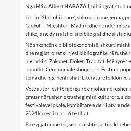
Nga
MSc. Albert HABAZAJ
, bibliograf, studiu
Librin “Shekulli i parë”, shkruar jo me gërma, p
Gjokoli – Mjeshtër i Madh (edhe në nderim të au
shikoj s në dy rrafshe: si bibliograf dhe si studiu
Në shkencën e bibliotekonomisë, shkurtimisht d
dhe regjistrohet si njësi bibliografike në fushën
hierarkik: Zakonet. Doket. Traditat. Mënyrën e je
popullit. Ceremoniale shoqërore. Festime popull
tema dhe nga nënfushat: Literaturë folklorike s
Vetë autori është një figurë e njohur në fushën 
çmuar në fushën e trashëgimisë kulturore, sido
festivaleve lokale, kombëtare e deri i atyre ndër
2024 ka realizuar 16 të tilla).
Pa e zgjatur më tej, se nuk është çasti, rikthehe