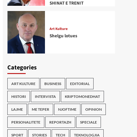
SHINAT E TRENIT
Art Kulture
Shelgu lotues
Categories
ART KULTURE
BUSINESS
EDITORIAL
HISTORI
INTERVISTA
KRIPTOMONEDHAT
LAJME
ME TEPER
NJOFTIME
OPINION
PERSONALITETE
REPORTAZH
SPECIALE
SPORT
STORIES
TECH
TEKNOLOGJIA