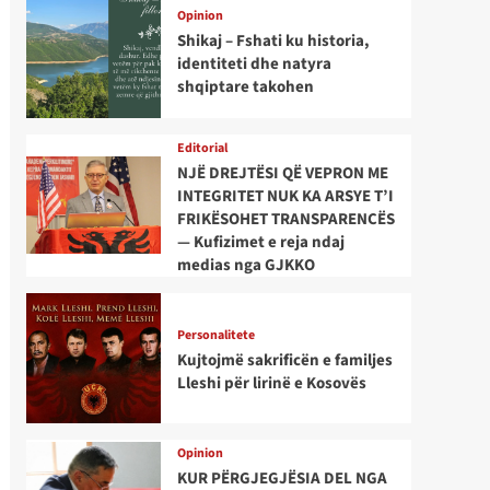
Opinion
Shikaj – Fshati ku historia,
identiteti dhe natyra
shqiptare takohen
Editorial
NJË DREJTËSI QË VEPRON ME
INTEGRITET NUK KA ARSYE T’I
FRIKËSOHET TRANSPARENCËS
— Kufizimet e reja ndaj
medias nga GJKKO
Personalitete
Kujtojmë sakrificën e familjes
Lleshi për lirinë e Kosovës
Opinion
KUR PËRGJEGJËSIA DEL NGA