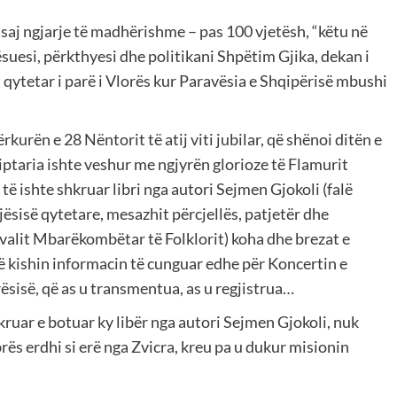
 asaj ngjarje të madhërishme – pas 100 vjetësh, “këtu në
ësuesi, përkthyesi dhe politikani Shpëtim Gjika, dekan i
 qytetar i parë i Vlorës kur Paravësia e Shqipërisë mbushi
kurën e 28 Nëntorit të atij viti jubilar, që shënoi ditën e
iptaria ishte veshur me ngjyrën glorioze të Flamurit
 ishte shkruar libri nga autori Sejmen Gjokoli (falë
gjësisë qytetare, mesazhit përcjellës, patjetër dhe
ivalit Mbarëkombëtar të Folklorit) koha dhe brezat e
 kishin informacin të cunguar edhe për Koncertin e
rësisë, që as u transmentua, as u regjistrua…
ruar e botuar ky libër nga autori Sejmen Gjokoli, nuk
rës erdhi si erë nga Zvicra, kreu pa u dukur misionin