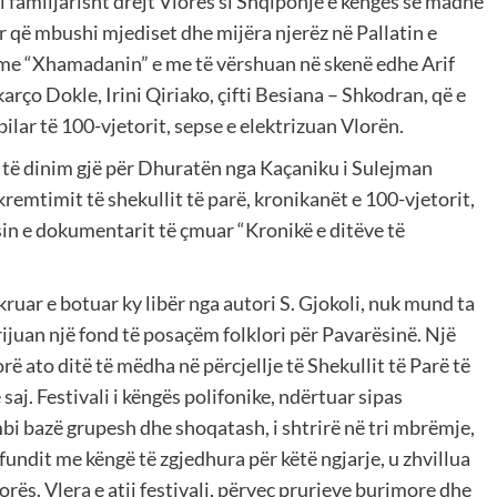
 familjarisht drejt Vlorës si Shqiponjë e këngës së madhe
r që mbushi mjediset dhe mijëra njerëz në Pallatin e
a me “Xhamadanin” e me të vërshuan në skenë edhe Arif
arço Dokle, Irini Qiriako, çifti Besiana – Shkodran, që e
lar të 100-vjetorit, sepse e elektrizuan Vlorën.
o të dinim gjë për Dhuratën nga Kaçaniku i Sulejman
remtimit të shekullit të parë, kronikanët e 100-vjetorit,
esin e dokumentarit të çmuar “Kronikë e ditëve të
uar e botuar ky libër nga autori S. Gjokoli, nuk mund ta
rijuan një fond të posaçëm folklori për Pavarësinë. Një
ë ato ditë të mëdha në përcjellje të Shekullit të Parë të
saj. Festivali i këngës polifonike, ndërtuar sipas
mbi bazë grupesh dhe shoqatash, i shtrirë në tri mbrëmje,
undit me këngë të zgjedhura për këtë ngjarje, u zhvillua
orës. Vlera e atij festivali, përveç prurjeve burimore dhe