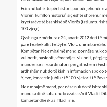
Ecim në kohë. Jo për histori, por për jehonën e
Vlorën, ku fillon historia” siç është shprehur m
kryetarëve të bashkisë së Vlorës (fatlumturisht
100 vjeçe).
Qysh nga e mërkura e 24 janarit 2012 deri të mër
parë të Shekullit të Dytë, Vlora dhe mbarë Shq
Kombëtar. Ne e mbajmë mend, por nëse nuk do të
vullnetit, pasionit, vëmendjes, vizionit, përgje
mundësisë si koordinator i përgjithshëm i Fest
ardhshëm nuk do të kishin infomacion apo do të
Yjeve, koncertin jubilar të 100-vjetorit të Pava
Ne e mbajmë mend, por nëse nuk do të ishte shk
mund ta dinë koha dhe brezat se Arif Vladi i Dib
kombëtar dhe iku si fllad lirie.