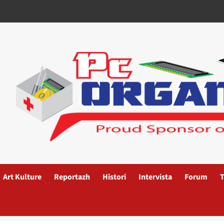
Art Kulture
Reportazh
Histori
Intervista
Forum
T