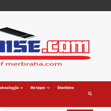
eknologjia
Me teper
Sherbime