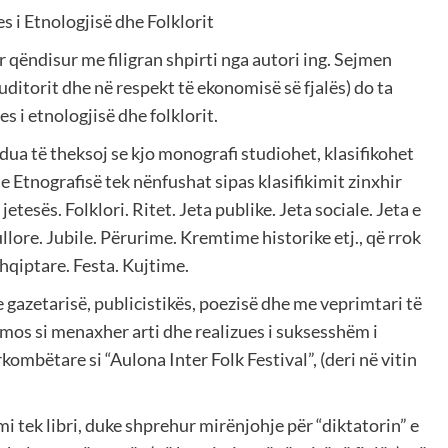
es i Etnologjisë dhe Folklorit
or qëndisur me filigran shpirti nga autori ing. Sejmen
ditorit dhe në respekt të ekonomisë së fjalës) do ta
es i etnologjisë dhe folklorit.
ua të theksoj se kjo monografi studiohet, klasifikohet
 e Etnografisë tek nënfushat sipas klasifikimit zinxhir
tesës. Folklori. Ritet. Jeta publike. Jeta sociale. Jeta e
ore. Jubile. Përurime. Kremtime historike etj., që rrok
hqiptare. Festa. Kujtime.
e gazetarisë, publicistikës, poezisë dhe me veprimtari të
mos si menaxher arti dhe realizues i suksesshëm i
kombëtare si “Aulona Inter Folk Festival”, (deri në vitin
mi tek libri, duke shprehur mirënjohje për “diktatorin” e