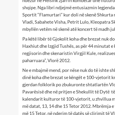
ndezur në Helsink zjarrin kombëtar dhe fluturoi
shqipe. Nga libri ndjejmë entusiazmin legjenda
Sportit “Flamurtari” kur doli në skenë Shkurt
Vladi, Sabahete Visha, Petrit Lulo, Kleopatra Sk
mbyllën vetëm në skenë atë koncert të madh jubi
Pa këtë libër të Gjokolit koha dhe brezat nuk d
Haxhiut dhe Izgjid Tushës, as për 44 minutat e k
regjisorin dhe skenaristin Virgjil Kule, realizu
paharruara”, Vlorë 2012.
Ne e mbajmë mend, por nëse nuk do të ishte shkr
dinë koha dhe brezat se këngët e 100-vjetorit k
gjerdan folklorik po zbukuronte shtatlartën Vlor
Pavarësisë dhe në pritjen e Shekullit të Dytë të 
kalendarit kulturor të 100-vjetorit, u zhvillua 
më datat, 13, 14 dhe 15 Tetor 2012. Mbrëmja e f
më 15 Tetor, në nderim të datës së çlirimit të Vl