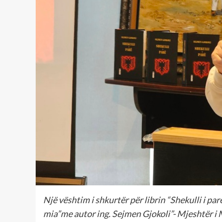
Një vështim i shkurtër për librin “Shekulli i pa
mia”me autor ing. Sejmen Gjokoli”- Mjeshtër i