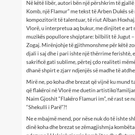
Në këtë libër, autori bën një përshkrim të gjallë
Komb, një Flamur” me tekst të Arben Dukës së m
kompozitorit të talentuar, të riut Alban Hoxhaj,
Vlorë, u interpretua aq bukur, me dinjitet e ar
muzikës popullore shqiptare: bilbilit të Jugut 
Zogaj. Mirënjohje të gjithmonshme për këtë zonj
djali i saj dhe i pari ishte një thërrime ferisht
sakrificë gati sublime, përtej çdo realiteti mëm
dhanë shpirt e zjarr ndjenjës së madhe të atdhe
Mirë ne, po koha dhe brezat që vijnë ku mund 
që flakëroi në Vlorë me duetin artistiko’fami
Naim Gjoshit “Flakëro Flamuri im”, në rast se nu
“Shekulli i Parë”?!
Ne e mbajmë mend, por nëse nuk do të ishte shkr
dinë koha dhe brezat se zëmagjishmja kombëtare