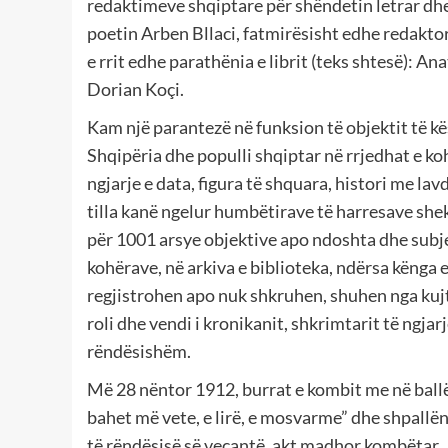
redaktimeve shqiptare për shëndetin letrar dhe 
poetin Arben Bllaci, fatmirësisht edhe redaktor i 
e rrit edhe parathënia e librit (teks shtesë): A
Dorian Koçi.
Kam një parantezë në funksion të objektit të kës
Shqipëria dhe populli shqiptar në rrjedhat e koh
ngjarje e data, figura të shquara, histori me l
tilla kanë ngelur humbëtirave të harresave sheku
për 1001 arsye objektive apo ndoshta dhe subje
kohërave, në arkiva e biblioteka, ndërsa kënga e
regjistrohen apo nuk shkruhen, shuhen nga kujt
roli dhe vendi i kronikanit, shkrimtarit të ngja
rëndësishëm.
Më 28 nëntor 1912, burrat e kombit me në ball
bahet më vete, e lirë, e mosvarme” dhe shpallën
të rëndësisë së veçantë, akt madhor kombëtar.