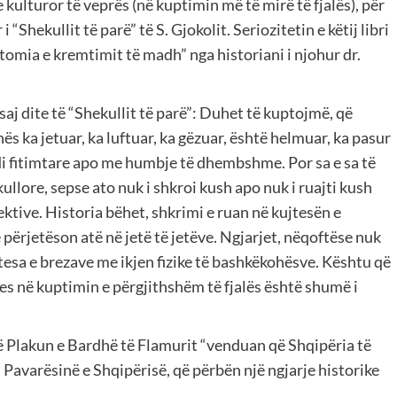
kulturor të veprës (në kuptimin më të mirë të fjalës), për
“Shekullit të parë” të S. Gjokolit. Seriozitetin e këtij libri
natomia e kremtimit të madh” nga historiani i njohur dr.
aj dite të “Shekullit të parë”: Duhet të kuptojmë, që
ës ka jetuar, ka luftuar, ka gëzuar, është helmuar, ka pasur
avdi fitimtare apo me humbje të dhembshme. Por sa e sa të
llore, sepse ato nuk i shkroi kush apo nuk i ruajti kush
ktive. Historia bëhet, shkrimi e ruan në kujtesën e
 përjetëson atë në jetë të jetëve. Ngjarjet, nëqoftëse nuk
esa e brezave me ikjen fizike të bashkëkohësve. Kështu që
rjes në kuptimin e përgjithshëm të fjalës është shumë i
ë Plakun e Bardhë të Flamurit “venduan që Shqipëria të
 Pavarësinë e Shqipërisë, që përbën një ngjarje historike