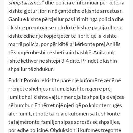
shqiptarizmës”
dhe policia e informuar për këtë, ia
kishte gjetur librin në çantë dhe e kishte arrestuar.
Ganiu e kishte përcjellur pas lirimit nga policia dhe
i kishte premtuar se nuk do të kishte pasoja dhe se
kishte edhe një kopje tjetër të librit që ia kishte
marrë policia, por për këtë ai kërkonte prej Anilës
të shoqëroheshin e shetisnin bashkë. Anila nuk
ishte këthyer në shtëpi 3-4 ditë. Prindët e kishin
shpallur të zhdukur.
Endrit Potoku e kishte parë një kufomë të zënë në
rrënjët e shelnjës në lum. E kishte nxjerrë prej
lumit dhe i kishte vajtur mendja te shpallja e vajzës
së humbur. E thërret një njeri që po kalonte rrugës
afër lumit, i thotë ta ruajë kufomën sa të shkonte
ta lajmëronte familjen sipas adresës së shpalljes,
por edhe policinë. Obduksioni i kufomës tregonte