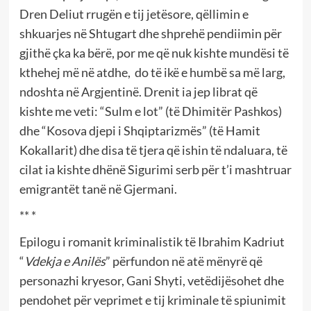
Dren Deliut rrugën e tij jetësore, qëllimin e
shkuarjes në Shtugart dhe shprehë pendiimin për
gjithë çka ka bërë, por me që nuk kishte mundësi të
kthehej më në atdhe, do të ikë e humbë sa më larg,
ndoshta në Argjentinë. Drenit ia jep librat që
kishte me veti: “Sulm e lot” (të Dhimitër Pashkos)
dhe “Kosova djepi i Shqiptarizmës” (të Hamit
Kokallarit) dhe disa të tjera që ishin të ndaluara, të
cilat ia kishte dhënë Sigurimi serb për t’i mashtruar
emigrantët tanë në Gjermani.
** *
Epilogu i romanit kriminalistik të Ibrahim Kadriut
“
Vdekja e Anilës
” përfundon në atë mënyrë që
personazhi kryesor, Gani Shyti, vetëdijësohet dhe
pendohet për veprimet e tij kriminale të spiunimit