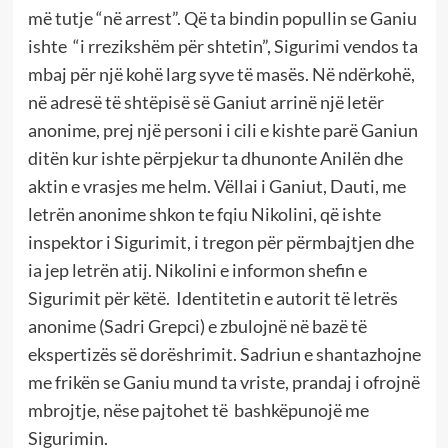
më tutje “në arrest”. Që ta bindin popullin se Ganiu
ishte “i rrezikshëm për shtetin”, Sigurimi vendos ta
mbaj për një kohë larg syve të masës. Në ndërkohë,
në adresë të shtëpisë së Ganiut arrinë një letër
anonime, prej një personi i cili e kishte parë Ganiun
ditën kur ishte përpjekur ta dhunonte Anilën dhe
aktin e vrasjes me helm. Vëllai i Ganiut, Dauti, me
letrën anonime shkon te fqiu Nikolini, që ishte
inspektor i Sigurimit, i tregon për përmbajtjen dhe
ia jep letrën atij. Nikolini e informon shefin e
Sigurimit për këtë. Identitetin e autorit të letrës
anonime (Sadri Grepci) e zbulojnë në bazë të
ekspertizës së dorëshrimit. Sadriun e shantazhojne
me frikën se Ganiu mund ta vriste, prandaj i ofrojnë
mbrojtje, nëse pajtohet të bashkëpunojë me
Sigurimin.