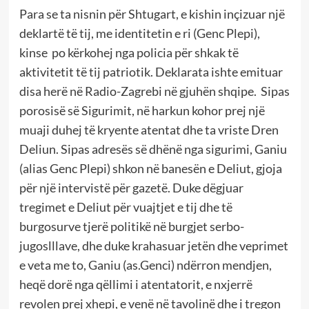
Para se ta nisnin për Shtugart, e kishin inçizuar një
deklartë të tij, me identitetin e ri (Genc Plepi),
kinse po kërkohej nga policia për shkak të
aktivitetit të tij patriotik. Deklarata ishte emituar
disa herë në Radio-Zagrebi në gjuhën shqipe. Sipas
porosisë së Sigurimit, në harkun kohor prej një
muaji duhej të kryente atentat dhe ta vriste Dren
Deliun. Sipas adresës së dhënë nga sigurimi, Ganiu
(alias Genc Plepi) shkon në banesën e Deliut, gjoja
për një intervistë për gazetë. Duke dëgjuar
tregimet e Deliut për vuajtjet e tij dhe të
burgosurve tjerë politikë në burgjet serbo-
jugoslllave, dhe duke krahasuar jetën dhe veprimet
e veta me to, Ganiu (as.Genci) ndërron mendjen,
heqë dorë nga qëllimi i atentatorit, e nxjerrë
revolen prej xhepi, e venë në tavolinë dhe i tregon