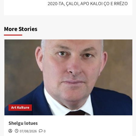
2020-TA, ÇALOI, APO KALOI ÇO E RRËZO
More Stories
Art Kulture
Shelgu lotues
07/08/2026
0