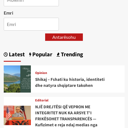
Emri
Antarësohu
Latest
Popular
Trending
Opinion
Shikaj – Fshati ku historia, identiteti
dhe natyra shqiptare takohen
Editorial
NJË DREJTËSI QË VEPRON ME
INTEGRITET NUK KA ARSYE T’I
FRIKËSOHET TRANSPARENCËS —
Kufizimet e reja ndaj medias nga