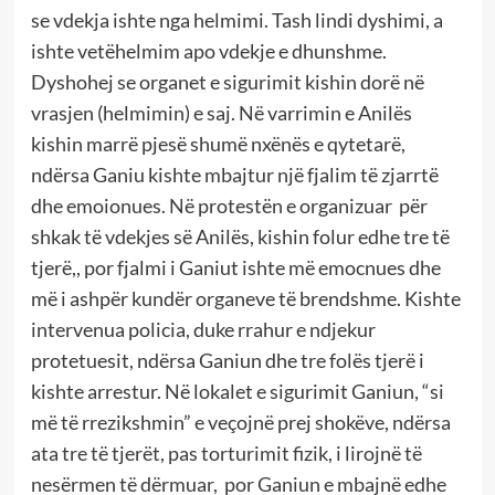
se vdekja ishte nga helmimi. Tash lindi dyshimi, a
ishte vetëhelmim apo vdekje e dhunshme.
Dyshohej se organet e sigurimit kishin dorë në
vrasjen (helmimin) e saj. Në varrimin e Anilës
kishin marrë pjesë shumë nxënës e qytetarë,
ndërsa Ganiu kishte mbajtur një fjalim të zjarrtë
dhe emoionues. Në protestën e organizuar për
shkak të vdekjes së Anilës, kishin folur edhe tre të
tjerë,, por fjalmi i Ganiut ishte më emocnues dhe
më i ashpër kundër organeve të brendshme. Kishte
intervenua policia, duke rrahur e ndjekur
protetuesit, ndërsa Ganiun dhe tre folës tjerë i
kishte arrestur. Në lokalet e sigurimit Ganiun, “si
më të rrezikshmin” e veçojnë prej shokëve, ndërsa
ata tre të tjerët, pas torturimit fizik, i lirojnë të
nesërmen të dërmuar, por Ganiun e mbajnë edhe