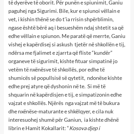
të dyerëve të oborit. Për punën e spiunimit, Ganiu
paguhej nga Sigurimi. Bile, kur e spiunoi vëllain e
vet, i kishin thënë se do t’ia rrisin shpërblimin,
ngase është bërë aq i besueshëm ndaj shtetit sa që
edhe vëllain e spiunon. Me paratë që merrte, Ganiu
vishej e kapërdisej si askush tjetër në shkollën e tij,
ndërsa me fjalimet e zjarrta që fliste “kundër”
organeve të sigurimit, kishte fituar simpatinë jo
vetëm të nxënësve të shkollës, por edhe të
shumicës së popullsisë së qytetit, ndonëse kishte
edhe prej atyre që dyshonin në te. Si më të
shquarin në kapërdisjen e tij, e simpatizonin edhe
vajzat e shkollës. Njërës nga vajzat më të bukura
dhe nxënëse-maturante e shkëlqyer, e cila nuk
interesuohej shumë për Ganiun, ia kishte dhënë
librin e Hamit Kokallarit: “
Kosova djep i