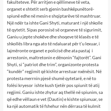
fakulteteve. Për arritjen e qëllimeve të veta,
organet e shtetit serb gjenin bashkëpunëtorë-
spiunë edhe në mesin e shqiptarëve të mashtruar.
Një ndër ta ishte Gani Shyti, maturant i një shkolle
të qytetit. Sipas porosisë së organeve të sigurimit,
Ganiu u jepte shokëve dhe shoqeve të klasës e të
shkollës libra nga ato të ndaluarat për t’u lexuar, i
lajmëronte organet e policisë dhe ata pastaj i
arrestonin, maltretonin e dënonin “fajtorët”. Gani
Shyti, si “patriot dhe trim”, organizonte protesta
“kundër” regjimit që kishte arrestuar nxënësit. Në
protesta merrnin pjesë shumë qytetarë, e në to
folësi kryesor ishte kush tjetër pos spiunit të atij
regjimi. Ganiu ishte zhytur aq thellë në spiunim, sa
që edhe vëllaun e vet (Dautin) e kishte spiunuar, se
ka një automatik të fshehur nën dërrasa të kulmit