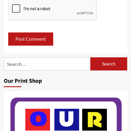
Search
for:
Our Print Shop