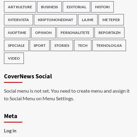
ART KULTURE
BUSINESS
EDITORIAL
HISTORI
INTERVISTA
KRIPTOMONEDHAT
LAJME
ME TEPER
NJOFTIME
OPINION
PERSONALITETE
REPORTAZH
SPECIALE
SPORT
STORIES
TECH
TEKNOLOGJIA
VIDEO
CoverNews Social
Social menu is not set. You need to create menu and assign it
to Social Menu on Menu Settings.
Meta
Log in