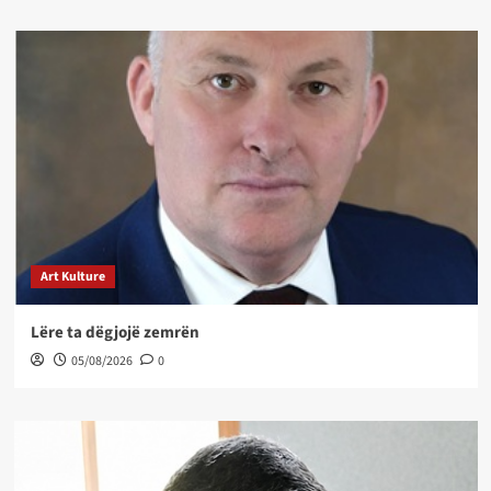
Art Kulture
Lëre ta dëgjojë zemrën
05/08/2026
0