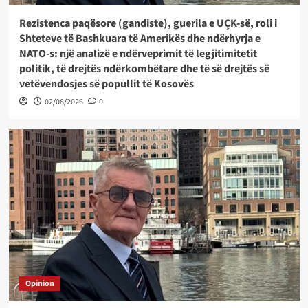
Rezistenca paqësore (gandiste), guerila e UÇK-së, roli i
Shteteve të Bashkuara të Amerikës dhe ndërhyrja e
NATO-s: një analizë e ndërveprimit të legjitimitetit
politik, të drejtës ndërkombëtare dhe të së drejtës së
vetëvendosjes së popullit të Kosovës
02/08/2026
0
Opinion