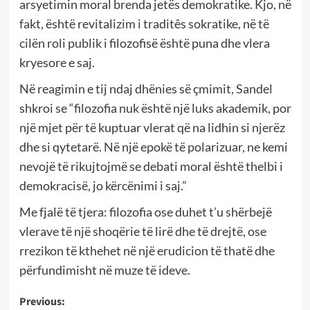
arsyetimin moral brenda jetës demokratike. Kjo, në
fakt, është revitalizim i traditês sokratike, në të
cilën roli publik i filozofisë është puna dhe vlera
kryesore e saj.
Në reagimin e tij ndaj dhënies së çmimit, Sandel
shkroi se “filozofia nuk është një luks akademik, por
një mjet për të kuptuar vlerat që na lidhin si njerëz
dhe si qytetarë. Në një epokë të polarizuar, ne kemi
nevojë të rikujtojmë se debati moral është thelbi i
demokracisë, jo kërcënimi i saj.”
Me fjalë të tjera: filozofia ose duhet t’u shërbejë
vlerave të një shoqërie të lirë dhe të drejtë, ose
rrezikon të kthehet në një erudicion të thatë dhe
përfundimisht në muze të ideve.
Post
Previous: