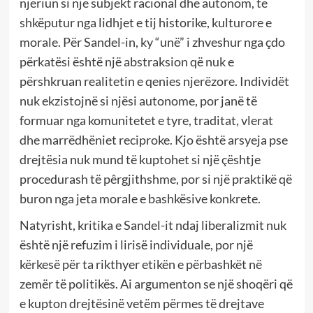
njeriun si një subjekt racional dhe autonom, të
shkëputur nga lidhjet e tij historike, kulturore e
morale. Për Sandel-in, ky “unë” i zhveshur nga çdo
përkatësi është një abstraksion që nuk e
përshkruan realitetin e qenies njerëzore. Individët
nuk ekzistojnë si njësi autonome, por janë të
formuar nga komunitetet e tyre, traditat, vlerat
dhe marrëdhëniet reciproke. Kjo është arsyeja pse
drejtësia nuk mund të kuptohet si një çështje
procedurash të pêrgjithshme, por si një praktikë që
buron nga jeta morale e bashkësive konkrete.
Natyrisht, kritika e Sandel-it ndaj liberalizmit nuk
është një refuzim i lirisë individuale, por një
kërkesë për ta rikthyer etikën e përbashkët në
zemër të politikës. Ai argumenton se një shoqëri që
e kupton drejtësinë vetëm përmes të drejtave