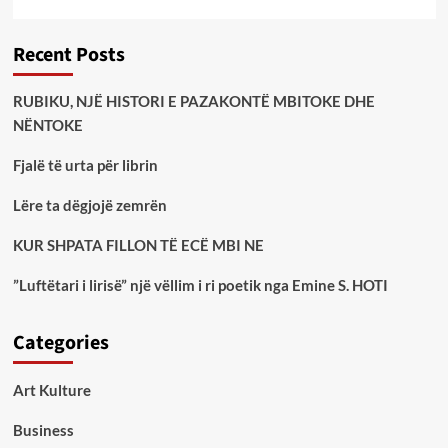
Recent Posts
RUBIKU, NJË HISTORI E PAZAKONTË MBITOKE DHE
NËNTOKE
Fjalë të urta për librin
Lëre ta dëgjojë zemrën
KUR SHPATA FILLON TË ECË MBI NE
”Luftëtari i lirisë” një vëllim i ri poetik nga Emine S. HOTI
Categories
Art Kulture
Business