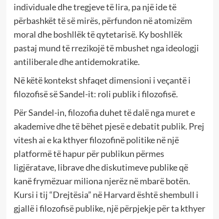
individuale dhe tregjeve të lira, pa një ide të
përbashkët të së mirës, përfundon në atomizëm
moral dhe boshllëk të qytetarisë. Ky boshllëk
pastaj mund të rrezikojë të mbushet nga ideologji
antiliberale dhe antidemokratike.
Në këtë kontekst shfaqet dimensioni i veçantë i
filozofisë së Sandel-it: roli publik i filozofisë.
Për Sandel-in, filozofia duhet të dalë nga muret e
akademive dhe të bëhet pjesë e debatit publik. Prej
vitesh ai e ka kthyer filozofinë politike në një
platformë të hapur për publikun përmes
ligjëratave, librave dhe diskutimeve publike që
kanë frymëzuar miliona njerëz në mbarë botën.
Kursi i tij “Drejtësia” në Harvard është shembull i
gjallë i filozofisë publike, një përpjekje për ta kthyer