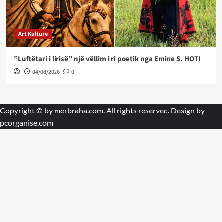
Art Kulture
”Luftëtari i lirisë” një vëllim i ri poetik nga Emine S. HOTI
04/08/2026
0
Copyright © by
merbraha.com
. All rights reserved. Design by
pcorganise.com