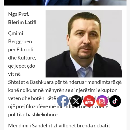
Nga
Prof.
Blerim Latifi
Çmimi
Berggruen
për Filozofi
dhe Kulturë,
që jepet çdo
vit në
Shtetet e Bashkuara për të nderuar mendimtarë që
kanë ndikuar në mënyrën se si njerëzimi e kupton
veten dhe botën, këtë vit iu nda Michael Sandel-it,
një prej filozofëve më me ndikim në filozofinë
politike bashkëkohore.
Mendimi i Sandel-it zhvillohet brenda debatit