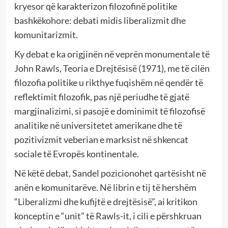
kryesor që karakterizon filozofinë politike
bashkëkohore: debati midis liberalizmit dhe
komunitarizmit.
Ky debat e ka origjinën në veprën monumentale të
John Rawls, Teoria e Drejtësisë (1971), me të cilën
filozofia politike u rikthye fuqishëm në qendër të
reflektimit filozofik, pas një periudhe të gjatë
margjinalizimi, si pasojë e dominimit të filozofisë
analitike në universitetet amerikane dhe të
pozitivizmit veberian e marksist në shkencat
sociale të Evropës kontinentale.
Në këtë debat, Sandel pozicionohet qartësisht në
anën e komunitarëve. Në librin e tij të hershëm
“Liberalizmi dhe kufijtë e drejtësisë”, ai kritikon
konceptin e “unit” të Rawls-it, i cili e përshkruan