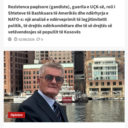
Rezistenca paqësore (gandiste), guerila e UÇK-së, roli i
Shteteve të Bashkuara të Amerikës dhe ndërhyrja e
NATO-s: një analizë e ndërveprimit të legjitimitetit
politik, të drejtës ndërkombëtare dhe të së drejtës së
vetëvendosjes së popullit të Kosovës
02/08/2026
0
Opinion