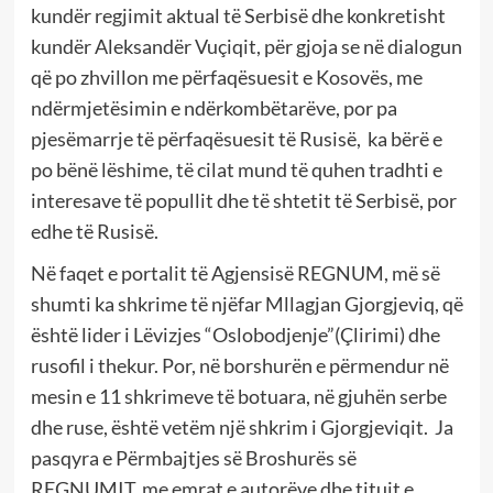
kundër regjimit aktual të Serbisë dhe konkretisht
kundër Aleksandër Vuçiqit, për gjoja se në dialogun
që po zhvillon me përfaqësuesit e Kosovës, me
ndërmjetësimin e ndërkombëtarëve, por pa
pjesëmarrje të përfaqësuesit të Rusisë, ka bërë e
po bënë lëshime, të cilat mund të quhen tradhti e
interesave të popullit dhe të shtetit të Serbisë, por
edhe të Rusisë.
Në faqet e portalit të Agjensisë REGNUM, më së
shumti ka shkrime të njëfar Mllagjan Gjorgjeviq, që
është lider i Lëvizjes “Oslobodjenje”(Çlirimi) dhe
rusofil i thekur. Por, në borshurën e përmendur në
mesin e 11 shkrimeve të botuara, në gjuhën serbe
dhe ruse, është vetëm një shkrim i Gjorgjeviqit. Ja
pasqyra e Përmbajtjes së Broshurës së
REGNUMIT, me emrat e autorëve dhe titujt e