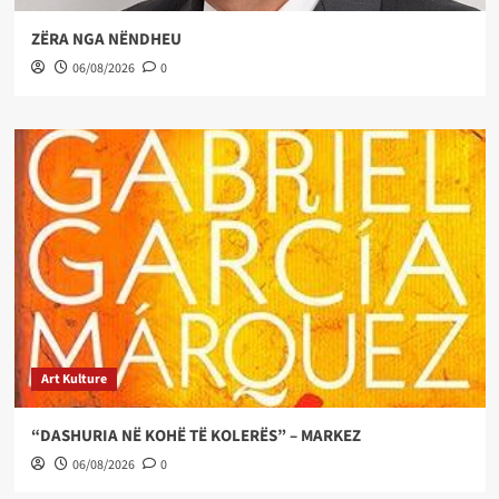
ZËRA NGA NËNDHEU
06/08/2026
0
Art Kulture
“DASHURIA NË KOHË TË KOLERËS” – MARKEZ
06/08/2026
0