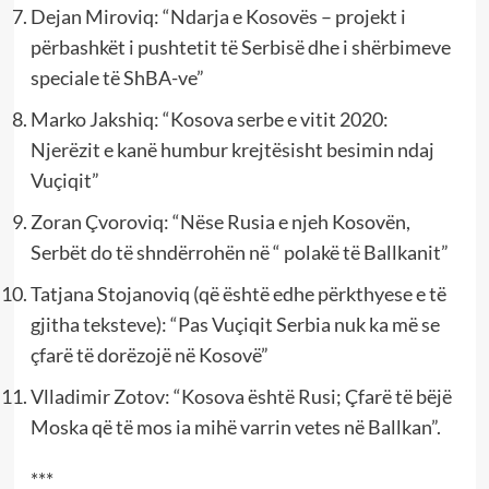
Dejan Miroviq: “Ndarja e Kosovës – projekt i
përbashkët i pushtetit të Serbisë dhe i shërbimeve
speciale të ShBA-ve”
Marko Jakshiq: “Kosova serbe e vitit 2020:
Njerëzit e kanë humbur krejtësisht besimin ndaj
Vuçiqit”
Zoran Çvoroviq: “Nëse Rusia e njeh Kosovën,
Serbët do të shndërrohën në “ polakë të Ballkanit”
Tatjana Stojanoviq (që është edhe përkthyese e të
gjitha teksteve): “Pas Vuçiqit Serbia nuk ka më se
çfarë të dorëzojë në Kosovë”
Vlladimir Zotov: “Kosova është Rusi; Çfarë të bëjë
Moska që të mos ia mihë varrin vetes në Ballkan”.
***