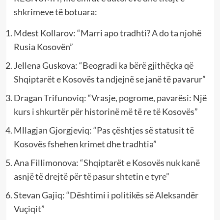
shkrimeve të botuara:
Mdest Kollarov: “Marri apo tradhti? A do ta njohë
Rusia Kosovën”
Jellena Guskova: “Beogradi ka bërë gjithëçka që
Shqiptarët e Kosovës ta ndjejnë se janë të pavarur”
Dragan Trifunoviq: “Vrasje, pogrome, pavarësi: Një
kurs i shkurtër për historinë më të re të Kosovës”
Mllagjan Gjorgjeviq: “Pas çështjes së statusit të
Kosovës fshehen krimet dhe tradhtia”
Ana Fillimonova: “Shqiptarët e Kosovës nuk kanë
asnjë të drejtë për të pasur shtetin e tyre”
Stevan Gajiq: “Dështimi i politikës së Aleksandër
Vuçiqit”