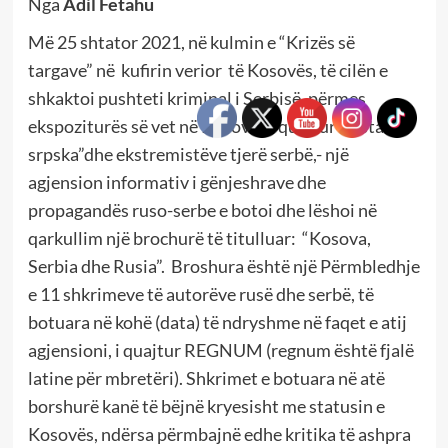
Nga
Adil Fetahu
Më 25 shtator 2021, në kulmin e “Krizës së
targave” në kufirin verior të Kosovës, të cilën e
shkaktoi pushteti kriminal i Serbisë, përmes
ekspoziturës së vet në Kosovë, e quajtur “Lista
srpska”dhe ekstremistëve tjerë serbë,- një
agjension informativ i gënjeshrave dhe
propagandës ruso-serbe e botoi dhe lëshoi në
qarkullim një brochurë të titulluar: “Kosova,
Serbia dhe Rusia”. Broshura është një Përmbledhje
e 11 shkrimeve të autorëve rusë dhe serbë, të
botuara në kohë (data) të ndryshme në faqet e atij
agjensioni, i quajtur REGNUM (regnum është fjalë
latine për mbretëri). Shkrimet e botuara në atë
borshurë kanë të bëjnë kryesisht me statusin e
Kosovës, ndërsa përmbajnë edhe kritika të ashpra