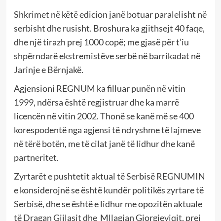
Shkrimet në këtë edicion janë botuar paralelisht në
serbisht dhe rusisht. Broshura ka gjithsejt 40 faqe,
dhe një tirazh prej 1000 copë; me gjasë për t’iu
shpërndarë ekstremistëve serbë në barrikadat në
Jarinje e Bërnjakë.
Agjensioni REGNUM ka filluar punën në vitin
1999, ndërsa është regjistruar dhe ka marrë
licencën në vitin 2002. Thonë se kanë më se 400
korespodentë nga agjensi të ndryshme të lajmeve
në tërë botën, me të cilat janë të lidhur dhe kanë
partneritet.
Zyrtarët e pushtetit aktual të Serbisë REGNUMIN
e konsiderojnë se është kundër politikës zyrtare të
Serbisë, dhe se është e lidhur me opozitën aktuale
të Dragan Gjilasit dhe Mllagjan Gjorgjeviqit, prej