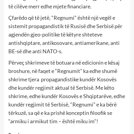
të cilëve merr edhe mjete financiare.
Çfarëdo që të jetë, “Regnumi” është një vegël e
sistemit propagandistik të Rusisë dhe Serbisë për
agjendën gjeo-politike të këtyre shteteve
antishqiptare, antikosovare, antiamerikane, anti
BE-së dhe anti NATO-s.
Përveç shkrimeve të botuara në edicionin e kësaj
broshure, në faqet e “Regnumit” ka edhe shumë
shkrime tjera propagandistike kundër Kosovës
dhe kundër regjimit aktual të Serbisë. Me këto
shkrime, edhe kundër Kosovës e Shqiptarëve, edhe
kundër regjimit të Serbisë, “Regnumi” e ka bërë
tërkuzë, sa që e ka prishë konceptin filoofik se
“armiku i armikut tim – është miku im”!