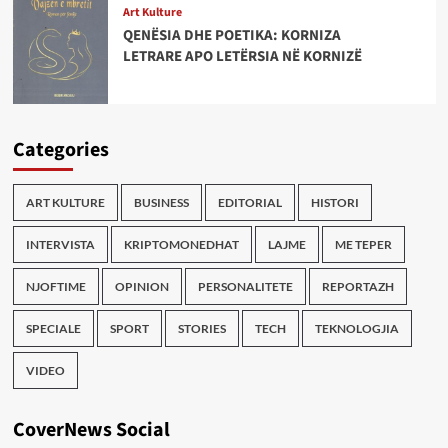
Art Kulture
QENËSIA DHE POETIKA: KORNIZA
LETRARE APO LETËRSIA NË KORNIZË
Categories
ART KULTURE
BUSINESS
EDITORIAL
HISTORI
INTERVISTA
KRIPTOMONEDHAT
LAJME
ME TEPER
NJOFTIME
OPINION
PERSONALITETE
REPORTAZH
SPECIALE
SPORT
STORIES
TECH
TEKNOLOGJIA
VIDEO
CoverNews Social