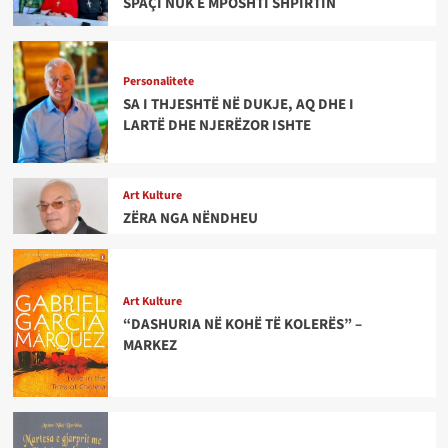
SPAÇI NUK E MPOSHTI SHPIRTIN
Personalitete
SA I THJESHTË NË DUKJE, AQ DHE I
LARTË DHE NJERËZOR ISHTE
Art Kulture
ZËRA NGA NËNDHEU
Art Kulture
“DASHURIA NË KOHË TË KOLERËS” –
MARKEZ