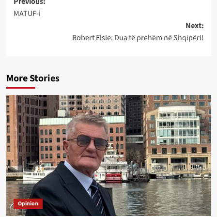
Post
Previous:
MATUF-i
navigation
Next:
Robert Elsie: Dua të prehëm në Shqipëri!
More Stories
Opinion