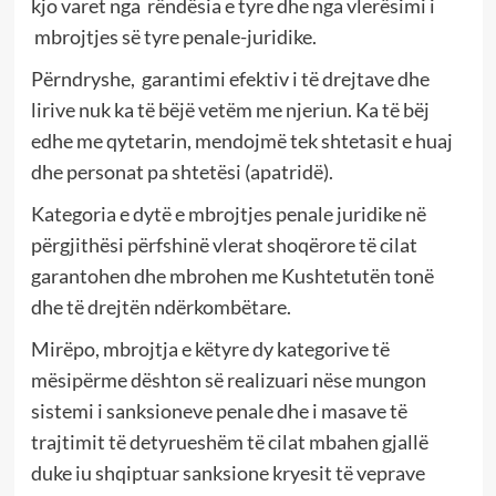
kjo varet nga rëndësia e tyre dhe nga vlerësimi i
mbrojtjes së tyre penale-juridike.
Përndryshe, garantimi efektiv i të drejtave dhe
lirive nuk ka të bëjë vetëm me njeriun. Ka të bëj
edhe me qytetarin, mendojmë tek shtetasit e huaj
dhe personat pa shtetësi (apatridë).
Kategoria e dytë e mbrojtjes penale juridike në
përgjithësi përfshinë vlerat shoqërore të cilat
garantohen dhe mbrohen me Kushtetutën tonë
dhe të drejtën ndërkombëtare.
Mirëpo, mbrojtja e këtyre dy kategorive të
mësipërme dështon së realizuari nëse mungon
sistemi i sanksioneve penale dhe i masave të
trajtimit të detyrueshëm të cilat mbahen gjallë
duke iu shqiptuar sanksione kryesit të veprave