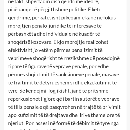
në fakt, shpërfaqin disa qëndrime ideore,
pikëpamje të përgjithshme politike. E këto
qëndrime, përkatësisht pikëpamje kanë në fokus
mbrojtjen penalo-juridike të interesave të
përbashkëta dhe individuale në kuadër të
shoqërisë kosovare. E kjo mbrojtje realizohet
efektivisht jo vetëm përmes penalizimit të
veprimeve shoqërisht të rrezikshme që posedojnë
tipare të figurave të veprave penale, por edhe
përmes shqiptimit të sanksioneve penale, masave
të trajtimit të detyrueshëm si dhe ekzekutimit të
tyre. Së këndejmi, logjikisht, janë të pritshme
reperkusionet ligjore që i bartin autorët e veprave
të tilla penale e që pasqyrohen në trajtë të privimit
apo kufizimit të të drejtave dhe lirive themelore të
njeriut. Por, assesi në formë të dëbimit të tyre nga