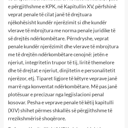
e përgjithshme e KPK, në Kapitullin XV, përfshinë
veprat penale të cilat janë të drejtuara
njëkohësisht kundër njerëzimit si dhe kundër
vlerave të mbrojtura me norma penale juridike të
së drejtës ndërkombëtare. Përndryshe, veprat
penale kundër njerëzimit dhe vlerave të mbrojtura
me të drejtën ndërkombëtare cenojnë: jetën e
njeriut, integritetin trupor të tij, liritë themelore
dhe të drejtat e njeriut, dinjitetin e personalitetit
njerëzor, etj. Tiparet ligjore të këtyre veprave janë
marrë nga konventat ndërkombëtare. Më pas janë
plotësuar e precizuar nga legjislacioni penal
kosovar. Pesha e veprave penale të këtij kapitulli
(XIV) shihet përmes shkallës së përgjithshme të
rrezikshmërisë shoqërore.