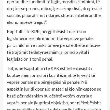
njeriut dhe sundimit të ligjit, mosdiskriminimi, të
drejtës së pronës, mbrojtjes së mjedisit, drejtësisë
sociale, plauralizmit ndarjes shtetit shtetëror dhe
ekonomisë së tregut”.
Kapitulli I të KPK, përgjithësisht qartëson
ligjshmërinë e inkriminimit të veprave penale,
parashikimin e sanksioneve penale dhe të masave
të trajtimit të detyrueshëm, si princip vital i
legjislacionit tonë penal.
Tutje, në Kapitullin i të KPK është lehtësisht i
kuptueshëm principi i kushtëzimit të kryesit të
veprës penale me përgjegjësinë penale. Në
aspektin juridik penalo-material kjo nënkupton se
bazë për ndëshkim nuk është vetëm kryerja e
veprës penale (kuptimi objektiv), por njëkohësisht
edhe vetëdija e kryesit ndaj veprës i cili e di se ç’do