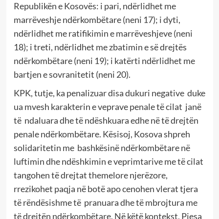
Republikën e Kosovës: i pari, ndërlidhet me
marrëveshje ndërkombëtare (neni 17); i dyti,
ndërlidhet me ratifikimin e marrëveshjeve (neni
18); i treti, ndërlidhet me zbatimin e së drejtës
ndërkombëtare (neni 19); i katërti ndërlidhet me
bartjen e sovranitetit (neni 20).
KPK, tutje, ka penalizuar disa dukuri negative duke
ua mvesh karakterin e veprave penale të cilat janë
të ndaluara dhe të ndëshkuara edhe në të drejtën
penale ndërkombëtare. Kësisoj, Kosova shpreh
solidaritetin me bashkësinë ndërkombëtare në
luftimin dhe ndëshkimin e veprimtarive me të cilat
tangohen të drejtat themelore njerëzore,
rrezikohet paqja në botë apo cenohen vlerat tjera
të rëndësishme të pranuara dhe të mbrojtura me
të drejtën ndërkombëtare. Në këtë kontekst, Pjesa