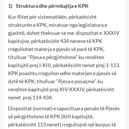
1)
Struktura dhe përmbajtja e KPK
Kur flitet për sistematikën, përkatësisht
strukturën e KPK, miratuar nga legjislatura e
gjashtë, duhet theksuar se me dispozitat e XXXIV
kapitujve, përkatësisht 434 neneve të KPK
rregullohet materja e pjesës së parë të KPK,
titulluar “Pjesa e përgjithshme” ku renditen
kapitujtë prej I-XIII, përkatësisht nenet prej 1-113.
KPK poashtu rregullon edhe materjen e pjesës së
dytë të KPK, titulluar “Pjesa e posaçme”, ku
renditen kapitujtë prej XIV-XXXIV, përkatësisht
nenet prej 114-434.
Dispozitat (normat) e sapocituara penale të Pjesës
së përgjithshme të KPK (XIII kapitujtë,
përkatësisht 113 nenet) rregullojnë një korpus të