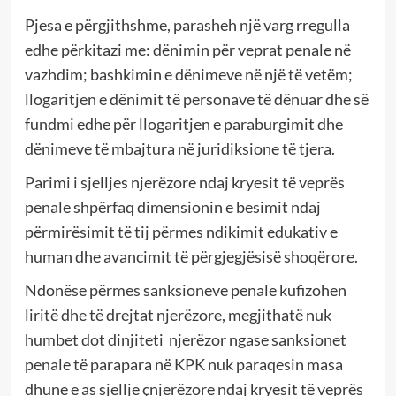
Pjesa e përgjithshme, parasheh një varg rregulla
edhe përkitazi me: dënimin për veprat penale në
vazhdim; bashkimin e dënimeve në një të vetëm;
llogaritjen e dënimit të personave të dënuar dhe së
fundmi edhe për llogaritjen e paraburgimit dhe
dënimeve të mbajtura në juridiksione të tjera.
Parimi i sjelljes njerëzore ndaj kryesit të veprës
penale shpërfaq dimensionin e besimit ndaj
përmirësimit të tij përmes ndikimit edukativ e
human dhe avancimit të përgjegjësisë shoqërore.
Ndonëse përmes sanksioneve penale kufizohen
liritë dhe të drejtat njerëzore, megjithatë nuk
humbet dot dinjiteti njerëzor ngase sanksionet
penale të parapara në KPK nuk paraqesin masa
dhune e as sjellje çnjerëzore ndaj kryesit të veprës