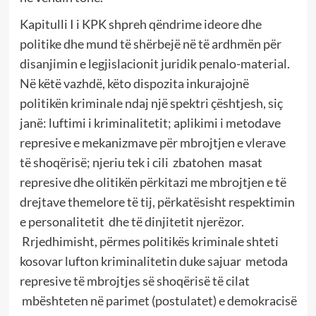
Kapitulli I i KPK shpreh qëndrime ideore dhe
politike dhe mund të shërbejë në të ardhmën për
disanjimin e legjislacionit juridik penalo-material.
Në këtë vazhdë, këto dispozita inkurajojnë
politikën kriminale ndaj një spektri çështjesh, siç
janë: luftimi i kriminalitetit; aplikimi i metodave
represive e mekanizmave për mbrojtjen e vlerave
të shoqërisë; njeriu tek i cili zbatohen masat
represive dhe olitikën përkitazi me mbrojtjen e të
drejtave themelore të tij, përkatësisht respektimin
e personalitetit dhe të dinjitetit njerëzor.
Rrjedhimisht, përmes politikës kriminale shteti
kosovar lufton kriminalitetin duke sajuar metoda
represive të mbrojtjes së shoqërisë të cilat
mbështeten në parimet (postulatet) e demokracisë