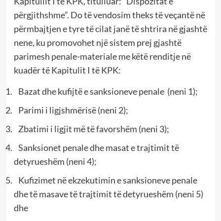
Kapitullit I të KPK, titulluar: “Dispozitat e
përgjithshme”. Do të vendosim theks të veçantë në
përmbajtjen e tyre të cilat janë të shtrira në gjashtë
nene, ku promovohet një sistem prej gjashtë
parimesh penale-materiale me këtë renditje në
kuadër të Kapitulit I të KPK:
Bazat dhe kufijtë e sanksioneve penale (neni 1);
Parimi i ligjshmërisë (neni 2);
Zbatimi i ligjit më të favorshëm (neni 3);
Sanksionet penale dhe masat e trajtimit të
detyrueshëm (neni 4);
Kufizimet në ekzekutimin e sanksioneve penale
dhe të masave të trajtimit të detyrueshëm (neni 5)
dhe