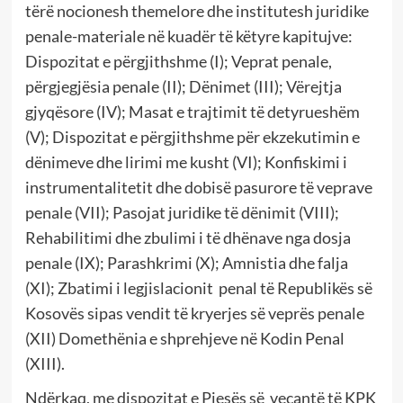
tërë nocionesh themelore dhe institutesh juridike
penale-materiale në kuadër të këtyre kapitujve:
Dispozitat e përgjithshme (I); Veprat penale,
përgjegjësia penale (II); Dënimet (III); Vërejtja
gjyqësore (IV); Masat e trajtimit të detyrueshëm
(V); Dispozitat e përgjithshme për ekzekutimin e
dënimeve dhe lirimi me kusht (VI); Konfiskimi i
instrumentalitetit dhe dobisë pasurore të veprave
penale (VII); Pasojat juridike të dënimit (VIII);
Rehabilitimi dhe zbulimi i të dhënave nga dosja
penale (IX); Parashkrimi (X); Amnistia dhe falja
(XI); Zbatimi i legjislacionit penal të Republikës së
Kosovës sipas vendit të kryerjes së veprës penale
(XII) Domethënia e shprehjeve në Kodin Penal
(XIII).
Ndërkaq, me dispozitat e Pjesës së veçantë të KPK