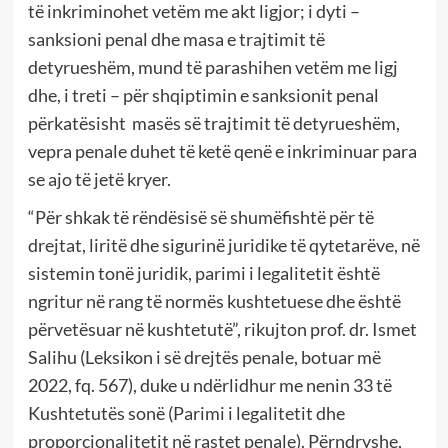
të inkriminohet vetëm me akt ligjor; i dyti –
sanksioni penal dhe masa e trajtimit të
detyrueshëm, mund të parashihen vetëm me ligj
dhe, i treti – për shqiptimin e sanksionit penal
përkatësisht masës së trajtimit të detyrueshëm,
vepra penale duhet të ketë qenë e inkriminuar para
se ajo të jetë kryer.
“Për shkak të rëndësisë së shumëfishtë për të
drejtat, liritë dhe sigurinë juridike të qytetarëve, në
sistemin tonë juridik, parimi i legalitetit është
ngritur në rang të normës kushtetuese dhe është
përvetësuar në kushtetutë”, rikujton prof. dr. Ismet
Salihu (Leksikon i së drejtës penale, botuar më
2022, fq. 567), duke u ndërlidhur me nenin 33 të
Kushtetutës sonë (Parimi i legalitetit dhe
proporcionalitetit në rastet penale). Përndryshe,