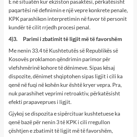
E në situatën kur ekziston pasaktësi, përkatësisht
paqartësi në definimin e një vepre konkrete penale,
KPK parashikon interpretimin në favor të personit
kundër të cilit rrjedh procesi penal.
4)3. Parimi i zbatimit të ligjit më të favorshëm
Me nenin 33.4 të Kushtetutës së Republikës së
Kosovës proklamon qëndrimin parimor për
vlefshmërinë kohore të dënimeve. Sipas kësaj
dispozite, dënimet shqiptohen sipas ligjit i cili ka
qenë në fuqi në kohën kur është kryer vepra. Pra,
nuk parashihet veprimi retroaktiv, përkatësisht
efekti prapaveprues i ligjit.
Gjykoj se dispozita e sipërcituar kushtetuese ka
qenë bazë për nenin 3 të KPK i cili rregullon
çështjen e zbatimit të ligjit më të favorshëm,