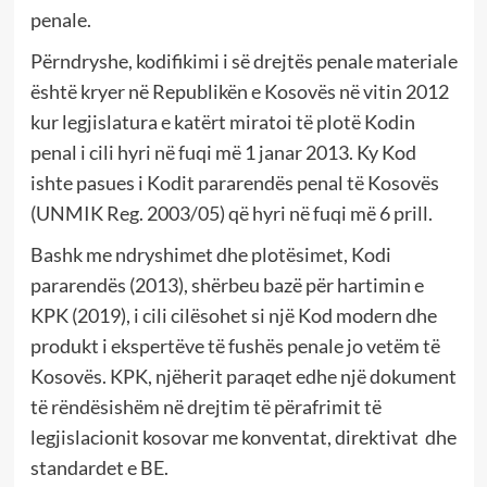
penale.
Përndryshe, kodifikimi i së drejtës penale materiale
është kryer në Republikën e Kosovës në vitin 2012
kur legjislatura e katërt miratoi të plotë Kodin
penal i cili hyri në fuqi më 1 janar 2013. Ky Kod
ishte pasues i Kodit pararendës penal të Kosovës
(UNMIK Reg. 2003/05) që hyri në fuqi më 6 prill.
Bashk me ndryshimet dhe plotësimet, Kodi
pararendës (2013), shërbeu bazë për hartimin e
KPK (2019), i cili cilësohet si një Kod modern dhe
produkt i ekspertëve të fushës penale jo vetëm të
Kosovës. KPK, njëherit paraqet edhe një dokument
të rëndësishëm në drejtim të përafrimit të
legjislacionit kosovar me konventat, direktivat dhe
standardet e BE.