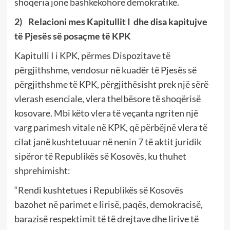
shoqëria jonë bashkëkohore demokratike.
2)
Relacioni mes Kapitullit I dhe disa kapitujve
të Pjesës së posaçme të KPK
Kapitulli I i KPK, përmes Dispozitave të
përgjithshme, vendosur në kuadër të Pjesës së
përgjithshme të KPK, përgjithësisht prek një sërë
vlerash esenciale, vlera thelbësore të shoqërisë
kosovare. Mbi këto vlera të veçanta ngriten një
varg parimesh vitale në KPK, që përbëjnë vlera të
cilat janë kushtetuuar në nenin 7 të aktit juridik
sipëror të Republikës së Kosovës, ku thuhet
shprehimisht:
“Rendi kushtetues i Republikës së Kosovës
bazohet në parimet e lirisë, paqës, demokracisë,
barazisë respektimit të të drejtave dhe lirive të