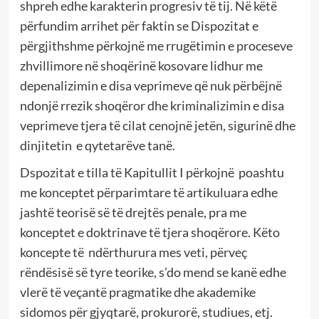
shpreh edhe karakterin progresiv të tij. Në këtë
përfundim arrihet për faktin se Dispozitat e
përgjithshme përkojnë me rrugëtimin e proceseve
zhvillimore në shoqërinë kosovare lidhur me
depenalizimin e disa veprimeve që nuk përbëjnë
ndonjë rrezik shoqëror dhe kriminalizimin e disa
veprimeve tjera të cilat cenojnë jetën, sigurinë dhe
dinjitetin e qytetarëve tanë.
Dspozitat e tilla të Kapitullit I përkojnë poashtu
me konceptet përparimtare të artikuluara edhe
jashtë teorisë së të drejtës penale, pra me
konceptet e doktrinave të tjera shoqërore. Këto
koncepte të ndërthurura mes veti, përveç
rëndësisë së tyre teorike, s’do mend se kanë edhe
vlerë të veçantë pragmatike dhe akademike
sidomos për gjyqtarë, prokurorë, studiues, etj.