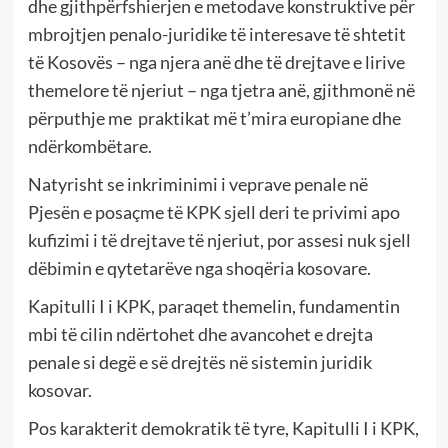
dhe gjithpërfshierjen e metodave konstruktive për
mbrojtjen penalo-juridike të interesave të shtetit
të Kosovës – nga njera anë dhe të drejtave e lirive
themelore të njeriut – nga tjetra anë, gjithmonë në
përputhje me praktikat më t’mira europiane dhe
ndërkombëtare.
Natyrisht se inkriminimi i veprave penale në
Pjesën e posaçme të KPK sjell deri te privimi apo
kufizimi i të drejtave të njeriut, por assesi nuk sjell
dëbimin e qytetarëve nga shoqëria kosovare.
Kapitulli I i KPK, paraqet themelin, fundamentin
mbi të cilin ndërtohet dhe avancohet e drejta
penale si degë e së drejtës në sistemin juridik
kosovar.
Pos karakterit demokratik të tyre, Kapitulli I i KPK,