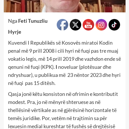
Nga
Feti Tunuzliu
Hyrje
Kuvendi I Republikës së Kosovës miratoi Kodin
penal më 9 prill 2008 i cili hyri në fuqi pas tre muaj
vokatio legis, më 14 prill 2019 dhe vazhdon ende së
qenuni në fuqi (KPK).
I
noveluar (plotësuar dhe
ndryshuar), u publikua më 23 nëntor 2023 dhe hyri
në fuqi pas 15 ditësh.
Qasja jonë këtu konsiston në ofrimin e kontributit
modest. Pra, jo në mënyrë shteruese as në
thellësinë vërtikale as në gjërësinë horizontale të
temës juridike. Por, vetëm në trajtimin sa për
lexuesin medial kureshtar të fushës së drejtësisë