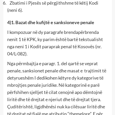
Zbatimi i Pjesës së përgjithshme të këtij Kodi
(neni 6).
4)1. Bazat dhe kufijtë e sanksioneve penale
I kompozuar në dy paragrafe brendapërbrenda
nenit 1 të KPK, ky parim është bartë tekstualisht
nga neni 1 i Kodit paraprak penal të Kosovës (nr.
04/L-082).
Nga përmbajtja e paragr. 1. del qartë se veprat
penale, sanksionet penale dhe masat e trajtimit të
detyrueshëm I dedikohen këtyre dy kategorive të
mbrojtjes penale juridike. Në kategorinë e parë
përfshihen sjelljet të cilat cenojnë apo dëmtojnë
liritë dhe të drejtat e njeriut dhe të drejtat tjera.
Çuditërishtë, ligjdhënësi nuk ka cilësuar liritë dhe
të drejtat në fjalë me atributin “themelore”. E për