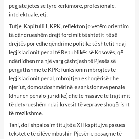
pëgjatë jetës së tyre kërkimore, profesionale,
intelektuale, etj.
Tutje, Kapitulli I, KPK, reflekton jo vetëm orientim
të qëndrueshëm drejt forcimit të shtetit të së
drejtës por edhe qëndrime politike të shtetit ndaj
legjislacionit penal të Republikës së Kosovës, që
ndërlidhen me një varg çështjesh të Pjesës së
përgjithshme të KPK: funksionin mbrojtës të
legjislacionit penal, mbrojtjen e shoqërisë dhe
njeriut, domosdoshmërinë e sanksioneve penale
(dhunën penalo-juridike) dhe të masave të trajtimit
të detyrueshëm ndaj kryesit të veprave shoqërisht
të rrezikshme.
Tani, do i shpalosim titujtë e XII kapitujve pasues
tekstet e të cilëve mbushin Pjesën e posaçme të