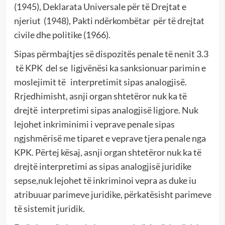
(1945), Deklarata Universale për të Drejtat e
njeriut (1948), Pakti ndërkombëtar për të drejtat
civile dhe politike (1966).
Sipas përmbajtjes së dispozitës penale të nenit 3.3
të KPK del se ligjvënësi ka sanksionuar parimin e
moslejimit të interpretimit sipas analogjisë.
Rrjedhimisht, asnji organ shtetëror nuk ka të
drejtë interpretimi sipas analogjisë ligjore. Nuk
lejohet inkriminimi i veprave penale sipas
ngjshmërisë me tiparet e veprave tjera penale nga
KPK. Përtej kësaj, asnji organ shtetëror nuk ka të
drejtë interpretimi as sipas analogjisë juridike
sepse,nuk lejohet të inkriminoi vepra as duke iu
atribuuar parimeve juridike, përkatësisht parimeve
të sistemit juridik.