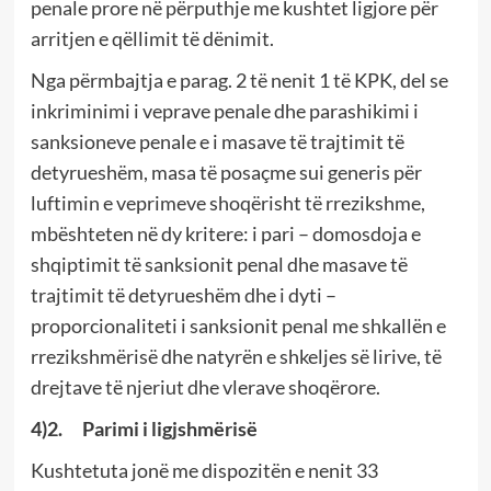
penale prore në përputhje me kushtet ligjore për
arritjen e qëllimit të dënimit.
Nga përmbajtja e parag. 2 të nenit 1 të KPK, del se
inkriminimi i veprave penale dhe parashikimi i
sanksioneve penale e i masave të trajtimit të
detyrueshëm, masa të posaçme sui generis për
luftimin e veprimeve shoqërisht të rrezikshme,
mbështeten në dy kritere: i pari – domosdoja e
shqiptimit të sanksionit penal dhe masave të
trajtimit të detyrueshëm dhe i dyti –
proporcionaliteti i sanksionit penal me shkallën e
rrezikshmërisë dhe natyrën e shkeljes së lirive, të
drejtave të njeriut dhe vlerave shoqërore.
4)2. Parimi i ligjshmërisë
Kushtetuta jonë me dispozitën e nenit 33