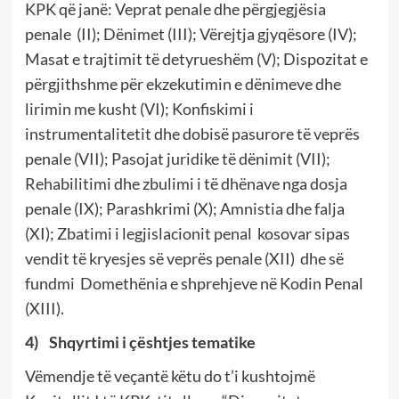
KPK që janë: Veprat penale dhe përgjegjësia
penale (II); Dënimet (III); Vërejtja gjyqësore (IV);
Masat e trajtimit të detyrueshëm (V); Dispozitat e
përgjithshme për ekzekutimin e dënimeve dhe
lirimin me kusht (VI); Konfiskimi i
instrumentalitetit dhe dobisë pasurore të veprës
penale (VII); Pasojat juridike të dënimit (VII);
Rehabilitimi dhe zbulimi i të dhënave nga dosja
penale (IX); Parashkrimi (X); Amnistia dhe falja
(XI); Zbatimi i legjislacionit penal kosovar sipas
vendit të kryesjes së veprës penale (XII) dhe së
fundmi Domethënia e shprehjeve në Kodin Penal
(XIII).
4)
Shqyrtimi i çështjes tematike
Vëmendje të veçantë këtu do t’i kushtojmë