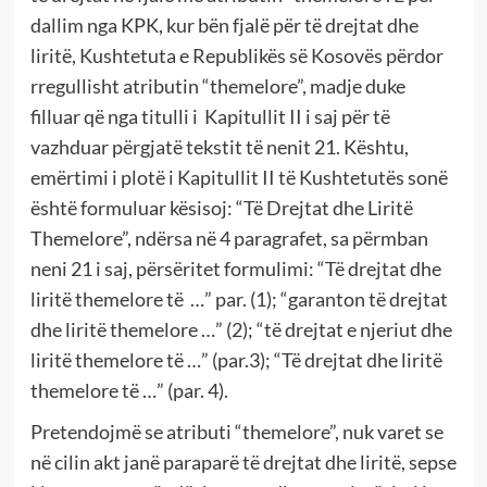
dallim nga KPK, kur bën fjalë për të drejtat dhe
liritë, Kushtetuta e Republikës së Kosovës përdor
rregullisht atributin “themelore”, madje duke
filluar që nga titulli i Kapitullit II i saj për të
vazhduar përgjatë tekstit të nenit 21. Kështu,
emërtimi i plotë i Kapitullit II të Kushtetutës sonë
është formuluar kësisoj: “Të Drejtat dhe Liritë
Themelore”, ndërsa në 4 paragrafet, sa përmban
neni 21 i saj, përsëritet formulimi: “Të drejtat dhe
liritë themelore të …” par. (1); “garanton të drejtat
dhe liritë themelore …” (2); “të drejtat e njeriut dhe
liritë themelore të …” (par.3); “Të drejtat dhe liritë
themelore të …” (par. 4).
Pretendojmë se atributi “themelore”, nuk varet se
në cilin akt janë paraparë të drejtat dhe liritë, sepse