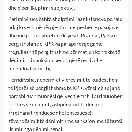
dhe ç’bën (kuptimi subjektiv).
Parimi vijues është shqiptimi i sanksioneve penale
ndaj kryesit në përpjestim me peshën e pasojave
dhe me personalitetin e kryesit. Prandaj, Pjesa e
përgjithshme e KPK ka paraparë një gamë
rregullash të përgjithshme për matjen korrekte të
dënimit, si sanksion penal, që të realizohet
individualizimi i tij.
Përndryshe, nëpërmjet vlerësimit të kujdesshëm
të Pjesës së përgjithshme të KPK, vërejmë se janë
parashikuar mundësi që, veç tjerash, i atribuuohen:
zbutjes së dënimit; ashpërsimit të dënimit
(rrethanat rënduese dhe lehtësuese);
zëvendësimit të dënimit (me sanksion më të butë);
lirimit nga dënimi penal.