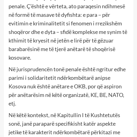
penale. Ç’është e vërteta, ato paraqesin ndihmesë
në formë të masave të dyfishta: e para – për
evitimin e kriminalitetit si fenomen i rrezikshëm
shoqëror dhe e dyta – sfidë komplekse me synim të
kthimit të kryesit në jetën e lirë për të gëzuar
barabarësinë me të tjerë anëtarë të shoqërisë
kosovare.
Në jurisprudencën tonë penale është ngritur edhe
parimi i solidaritetit ndërkombëtarë anipse
Kosova nuk është anëtare e OKB, por që aspiron
për anëtarësim në këtë organizatë, KE, BE, NATO,
etj.
Në këtë kontekst, në Kapitullin I të Kushtetutës
sonë, janë paraparë specifikisht katër aspekte
jetike të karakterit ndërkombëtarë përkitazi me