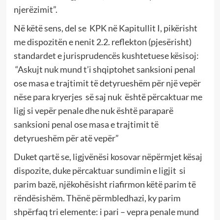
njerëzimit”.
Në këtë sens, del se KPK në Kapitullit I, pikërisht
me dispozitën e nenit 2.2. reflekton (pjesërisht)
standardet e jurisprudencës kushtetuese kësisoj:
“Askujt nuk mund t’i shqiptohet sanksioni penal
ose masa e trajtimit të detyrueshëm për një vepër
nëse para kryerjes së saj nuk është përcaktuar me
ligj si vepër penale dhe nuk është paraparë
sanksioni penal ose masa e trajtimit të
detyrueshëm për atë vepër”
Duket qartë se, ligjvënësi kosovar nëpërmjet kësaj
dispozite, duke përcaktuar sundimin e ligjit si
parim bazë, njëkohësisht riafirmon këtë parim të
rëndësishëm. Thënë përmbledhazi, ky parim
shpërfaq tri elemente: i pari – vepra penale mund