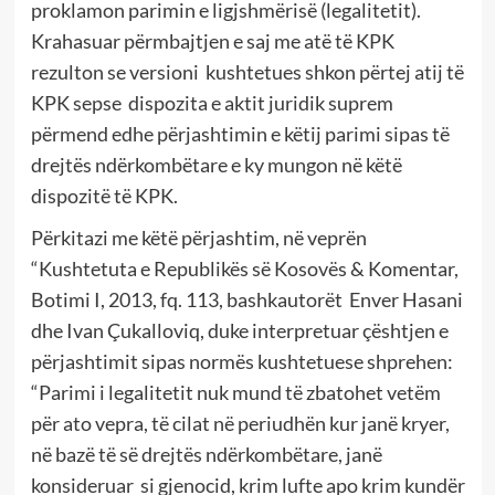
proklamon parimin e ligjshmërisë (legalitetit).
Krahasuar përmbajtjen e saj me atë të KPK
rezulton se versioni kushtetues shkon përtej atij të
KPK sepse dispozita e aktit juridik suprem
përmend edhe përjashtimin e këtij parimi sipas të
drejtës ndërkombëtare e ky mungon në këtë
dispozitë të KPK.
Përkitazi me këtë përjashtim, në veprën
“Kushtetuta e Republikës së Kosovës & Komentar,
Botimi I, 2013, fq. 113, bashkautorët Enver Hasani
dhe Ivan Çukalloviq, duke interpretuar çështjen e
përjashtimit sipas normës kushtetuese shprehen:
“Parimi i legalitetit nuk mund të zbatohet vetëm
për ato vepra, të cilat në periudhën kur janë kryer,
në bazë të së drejtës ndërkombëtare, janë
konsideruar si gjenocid, krim lufte apo krim kundër