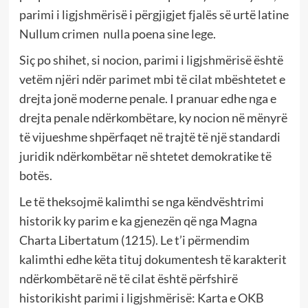
parimi i ligjshmërisë i përgjigjet fjalës së urtë latine
Nullum crimen nulla poena sine lege.
Siç po shihet, si nocion, parimi i ligjshmërisë është
vetëm njëri ndër parimet mbi të cilat mbështetet e
drejta jonë moderne penale. I pranuar edhe nga e
drejta penale ndërkombëtare, ky nocion në mënyrë
të vijueshme shpërfaqet në trajtë të një standardi
juridik ndërkombëtar në shtetet demokratike të
botës.
Le të theksojmë kalimthi se nga këndvështrimi
historik ky parim e ka gjenezën që nga Magna
Charta Libertatum (1215). Le t’i përmendim
kalimthi edhe këta tituj dokumentesh të karakterit
ndërkombëtarë në të cilat është përfshirë
historikisht parimi i ligjshmërisë: Karta e OKB