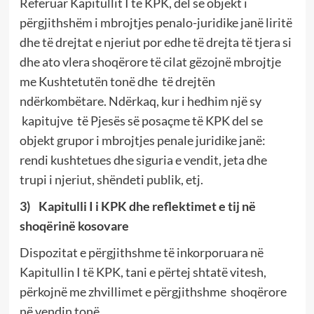
Referuar Kapitullit I të KPK, del se objekt i
përgjithshëm i mbrojtjes penalo-juridike janë liritë
dhe të drejtat e njeriut por edhe të drejta të tjera si
dhe ato vlera shoqërore të cilat gëzojnë mbrojtje
me Kushtetutën tonë dhe të drejtën
ndërkombëtare. Ndërkaq, kur i hedhim një sy
kapitujve të Pjesës së posaçme të KPK del se
objekt grupor i mbrojtjes penale juridike janë:
rendi kushtetues dhe siguria e vendit, jeta dhe
trupi i njeriut, shëndeti publik, etj.
3)
Kapitulli I i KPK dhe reflektimet e tij në
shoqërinë kosovare
Dispozitat e përgjithshme të inkorporuara në
Kapitullin I të KPK, tani e përtej shtatë vitesh,
përkojnë me zhvillimet e përgjithshme shoqërore
në vendin tonë.