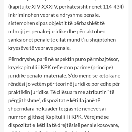
(kapitujtë XIV-XXXIV, përkatësisht nenet 114-434)
inkriminohen veprat e ndryshme penale,
sistemohen sipas objektit të përbashkët të
mbrojtjes penalo-juridike dhe përcaktohen
sanksionet penale të cilat mund t’iu shqiptohen
kryesëve të veprave penale.
Përndryshe, parë në aspektin puro përmbajtësor,
kryekapitulli i KPK reflekton parime (principe)
juridike penalo-materiale. S’do mend se këto kanë
rëndësi jo vetëm për teorinë juridike por edhe për
praktikën juridike. Të cilësuara me atributin “të
përgjithshme”, dispozitat e këtilla janë të
shpërndara në kuadër të gjashtë neneve sa i
numron gjithsej Kapitulli I i KPK. Vërejmë se
dispozitat e këtilla të drejtësisë penale kosovare,