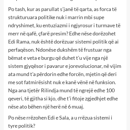
Po tash, kur as parullat s’janë të qarta, as forca të
strukturuara politike nuk i marrin mbi supe
ndryshimet, ku entuziazmi i ngjyrosur i turmave të
merr në qafë, çfarë presim? Edhe nëse dorëzohet
Edi Rama, nuk është dorëzuar sistemi politik që ai
perfaqëson. Ndonëse dukshëm të frustuar nga
bëmat e veta e burgu që duhet t’u vije nga një
sistem gjyqësor i pavarur e jorevolucionar, në vijim
ata mund t’a përdorin edhe forcën, mjetin që deri
me sot fatmirësisht nuk e kanë vënë në funksion.
Nga ana tjetër Rilindja mund të ngrejë edhe 100
qeveri, të gjitha si kjo, dhe t’i fitoje zgjedhjet edhe
nëse ato bëhen një herë në 6 muaj.
Po nëse rrëzohen Edi e Sala, a u rrëzua sistemi i
tyre politik?