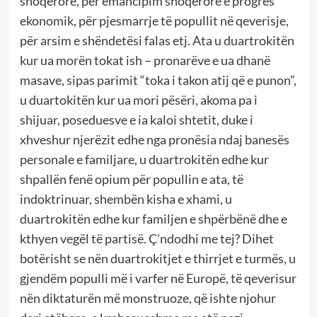
shoqërore, për emancipim shoqërorë e progres
ekonomik, për pjesmarrje të popullit në qeverisje,
për arsim e shëndetësi falas etj. Ata u duartrokitën
kur ua morën tokat ish – pronarëve e ua dhanë
masave, sipas parimit “toka i takon atij që e punon”,
u duartokitën kur ua mori pësëri, akoma pa i
shijuar, poseduesve e ia kaloi shtetit, duke i
xhveshur njerëzit edhe nga pronësia ndaj banesës
personale e familjare, u duartrokitën edhe kur
shpallën fenë opium për popullin e ata, të
indoktrinuar, shembën kisha e xhami, u
duartrokitën edhe kur familjen e shpërbënë dhe e
kthyen vegël të partisë. Ç’ndodhi me tej? Dihet
botërisht se nën duartrokitjet e thirrjet e turmës, u
gjendëm populli më i varfer në Europë, të qeverisur
nën diktaturën më monstruoze, që ishte njohur