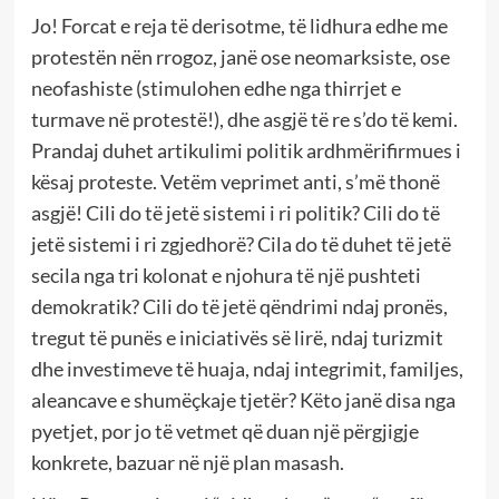
Jo! Forcat e reja të derisotme, të lidhura edhe me
protestën nën rrogoz, janë ose neomarksiste, ose
neofashiste (stimulohen edhe nga thirrjet e
turmave në protestë!), dhe asgjë të re s’do të kemi.
Prandaj duhet artikulimi politik ardhmërifirmues i
kësaj proteste. Vetëm veprimet anti, s’më thonë
asgjë! Cili do të jetë sistemi i ri politik? Cili do të
jetë sistemi i ri zgjedhorë? Cila do të duhet të jetë
secila nga tri kolonat e njohura të një pushteti
demokratik? Cili do të jetë qëndrimi ndaj pronës,
tregut të punës e iniciativës së lirë, ndaj turizmit
dhe investimeve të huaja, ndaj integrimit, familjes,
aleancave e shumëçkaje tjetër? Këto janë disa nga
pyetjet, por jo të vetmet që duan një përgjigje
konkrete, bazuar në një plan masash.