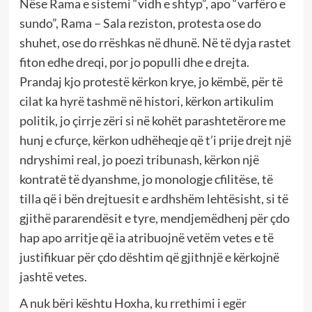
Nëse Rama e sistemi “vidh e shtyp”, apo “varfëro e
sundo”, Rama – Sala reziston, protesta ose do
shuhet, ose do rrëshkas në dhunë. Në të dyja rastet
fiton edhe dreqi, por jo populli dhe e drejta.
Prandaj kjo protestë kërkon krye, jo këmbë, për të
cilat ka hyrë tashmë në histori, kërkon artikulim
politik, jo çirrje zëri si në kohët parashtetërore me
hunj e cfurçe, kërkon udhëheqje që t’i prije drejt një
ndryshimi real, jo poezi tribunash, kërkon një
kontratë të dyanshme, jo monologje cfilitëse, të
tilla që i bën drejtuesit e ardhshëm lehtësisht, si të
gjithë pararendësit e tyre, mendjemëdhenj për çdo
hap apo arritje që ia atribuojnë vetëm vetes e të
justifikuar për çdo dështim që gjithnjë e kërkojnë
jashtë vetes.
A nuk bëri kështu Hoxha, ku rrethimi i egër