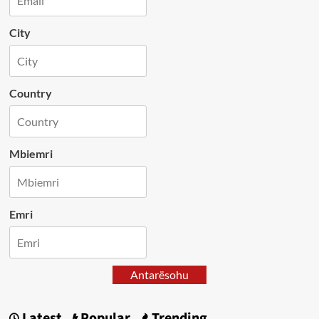
City
Country
Mbiemri
Emri
Antarësohu
Latest
Popular
Trending