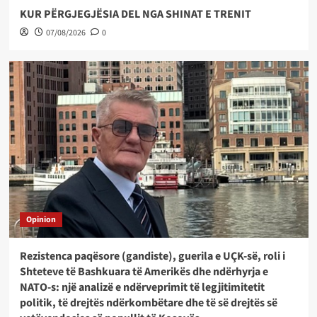
KUR PËRGJEGJËSIA DEL NGA SHINAT E TRENIT
07/08/2026
0
Opinion
Rezistenca paqësore (gandiste), guerila e UÇK-së, roli i
Shteteve të Bashkuara të Amerikës dhe ndërhyrja e
NATO-s: një analizë e ndërveprimit të legjitimitetit
politik, të drejtës ndërkombëtare dhe të së drejtës së