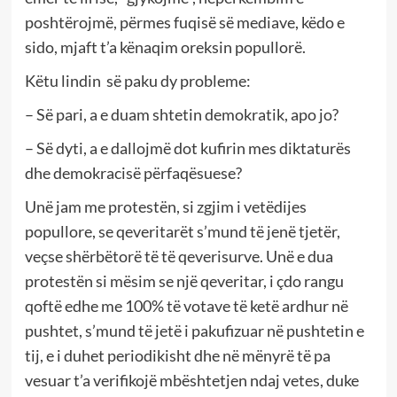
poshtërojmë, përmes fuqisë së mediave, këdo e
sido, mjaft t’a kënaqim oreksin popullorë.
Këtu lindin së paku dy probleme:
– Së pari, a e duam shtetin demokratik, apo jo?
– Së dyti, a e dallojmë dot kufirin mes diktaturës
dhe demokracisë përfaqësuese?
Unë jam me protestën, si zgjim i vetëdijes
popullore, se qeveritarët s’mund të jenë tjetër,
veçse shërbëtorë të të qeverisurve. Unë e dua
protestën si mësim se një qeveritar, i çdo rangu
qoftë edhe me 100% të votave të ketë ardhur në
pushtet, s’mund të jetë i pakufizuar në pushtetin e
tij, e i duhet periodikisht dhe në mënyrë të pa
vesuar t’a verifikojë mbështetjen ndaj vetes, duke