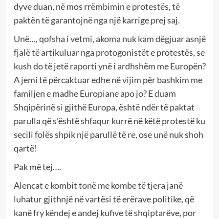
dyve duan, në mos rrëmbimin e protestës, të
paktën të garantojnë nga një karrige prej saj.
Unë…, qofsha i vetmi, akoma nuk kam dëgjuar asnjë
fjalë të artikuluar nga protogonistët e protestës, se
kush do të jetë raporti ynë i ardhshëm me Europën?
A jemi të përcaktuar edhe në vijim për bashkim me
familjen e madhe Europiane apo jo? E duam
Shqipërinë si gjithë Europa, është ndër të paktat
parulla që s’është shfaqur kurrë në këtë protestë ku
secili folës shpik një parullë të re, ose unë nuk shoh
qartë!
Pak më tej….
Alencat e kombit tonë me kombe të tjera janë
luhatur gjithnjë në vartësi të erërave politike, që
kanë fry këndej e andej kufive të shqiptarëve, por