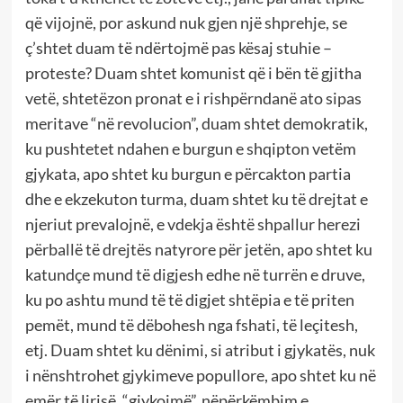
që vijojnë, por askund nuk gjen një shprehje, se
ç’shtet duam të ndërtojmë pas kësaj stuhie –
proteste? Duam shtet komunist që i bën të gjitha
vetë, shtetëzon pronat e i rishpërndanë ato sipas
meritave “në revolucion”, duam shtet demokratik,
ku pushtetet ndahen e burgun e shqipton vetëm
gjykata, apo shtet ku burgun e përcakton partia
dhe e ekzekuton turma, duam shtet ku të drejtat e
njeriut prevalojnë, e vdekja është shpallur herezi
përballë të drejtës natyrore për jetën, apo shtet ku
katundçe mund të digjesh edhe në turrën e druve,
ku po ashtu mund të të digjet shtëpia e të priten
pemët, mund të dëbohesh nga fshati, të leçitesh,
etj. Duam shtet ku dënimi, si atribut i gjykatës, nuk
i nënshtrohet gjykimeve popullore, apo shtet ku në
emër të lirisë, “gjykojmë”, nëpërkëmbim e