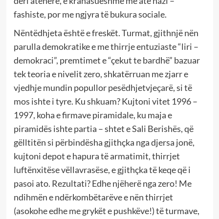
deri atëhere, e krahasueshme me atë nazi –
fashiste, por me ngjyra të bukura sociale.
Nëntëdhjeta është e freskët. Turmat, gjithnjë nën
parulla demokratike e me thirrje entuziaste “liri –
demokraci”, premtimet e “çekut te bardhë” bazuar
tek teoria e nivelit zero, shkatërruan me zjarr e
vjedhje mundin popullor pesëdhjetvjeçarë, si të
mos ishte i tyre. Ku shkuam? Kujtoni vitet 1996 –
1997, koha e firmave piramidale, ku maja e
piramidës ishte partia – shtet e Sali Berishës, që
gëlltitën si përbindësha gjithçka nga djersa jonë,
kujtoni depot e hapura të armatimit, thirrjet
luftënxitëse vëllavrasëse, e gjithçka të keqe që i
pasoi ato. Rezultati? Edhe njëherë nga zero! Me
ndihmën e ndërkombëtarëve e nën thirrjet
(asokohe edhe me grykët e pushkëve!) të turmave,