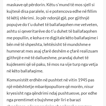
maskave që përdorin. Këtu s’mund të mos sjell si
kujtesë disa paralele, si e potencova edhe në fillim
të këtij shkrimi. Jo për ndonjë gjë, por gjithnjë
popujve do t’u duhet të ballafaqohen me vetveten,
ashtu si qeveritarëve do t’u duhet të ballafaqohen
me popullin, e koha e re digjitale këto ballafaqime i
bën më të shpeshta, lehtësisht të mundshme e
humnerat mes asaj çfarë deshëm e çfarë realizuam
gjithnjë e më të dallueshme, prandaj duhet të
kujdesemi që së paku, të mos na vije turp nga vetja
në këto ballafaqime.
Komunistët erdhën në pushtet në vitin 1945 pas
një mbështetje mbarëpopullore që morën, nisur
kryesisht nga qëndrimi ndaj pushtuesve, por edhe
nga premtimet e bujshme për liri e barazi