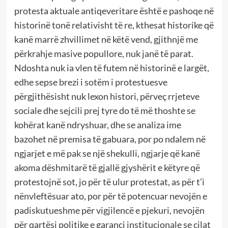
protesta aktuale antiqeveritare është e pashoqe në
historinë tonë relativisht të re, kthesat historike që
kanë marrë zhvillimet në këtë vend, gjithnjë me
përkrahje masive popullore, nuk janë të parat.
Ndoshta nuk ia vlen të futem në historinë e largët,
edhe sepse brezi i sotëm i protestuesve
përgjithësisht nuk lexon histori, përveç rrjeteve
sociale dhe sejcili prej tyre do të më thoshte se
kohërat kanë ndryshuar, dhe se analiza ime
bazohet në premisa të gabuara, por po ndalem në
ngjarjet e më pak se një shekulli, ngjarje që kanë
akoma dëshmitarë të gjallë gjyshërit e këtyre që
protestojnë sot, jo për të ulur protestat, as për t’i
nënvleftësuar ato, por për të potencuar nevojën e
padiskutueshme për vigjilencë e pjekuri, nevojën
për qartësi politike e garanci institucionale se cilat