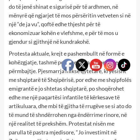
do të jenë shinat e sigurisë për të ardhmen, në
mënyrë që ngjarjet të mos përsëritin vetveten si në
një “de ja vu”, qoftë edhe thjesht për të
ekonomizuar kohën e vlefshme, e për të mos u
gjendur si gjithnjë në kundrakohë.
Protesta aktuale, krejt e pashembullt në formë e
kohëzgjatje, tashmë po bëhet e pa shoqe edhe në
përmbajtje. Pjesmarrja mikse qytetare, kryesisht
me shqiptarë të Shqipërisë, por edhe me shqipfolës
emigrantë e jo shtetas shqiptarë, po shoqërohet
edhe me një paqartësi infantile të kërkesave të
artikuluara, dhe mbi të gjitha të rrugëve se si ato do
të mund të shndërrohen nga ëndërrime rinore, në
një realitet të prekshëm. Protestat nisën me
parulla të pastra mjedisore, “Jo investimit në