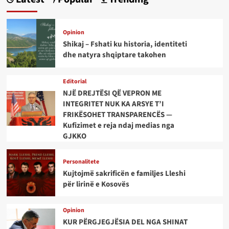
Opinion
Shikaj – Fshati ku historia, identiteti
dhe natyra shqiptare takohen
Editorial
NJË DREJTËSI QË VEPRON ME
INTEGRITET NUK KA ARSYE T’I
FRIKËSOHET TRANSPARENCËS —
Kufizimet e reja ndaj medias nga
GJKKO
Personalitete
Kujtojmë sakrificën e familjes Lleshi
për lirinë e Kosovës
Opinion
KUR PËRGJEGJËSIA DEL NGA SHINAT