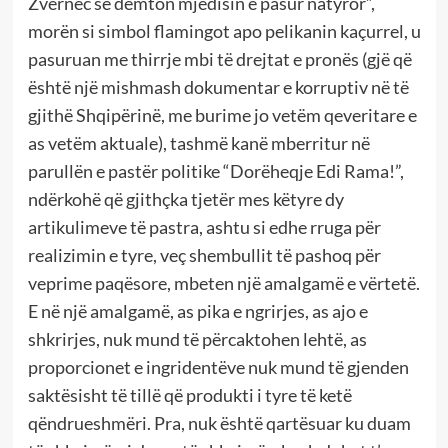
Zvërnec se dëmton mjedisin e pasur natyror”,
morën si simbol flamingot apo pelikanin kaçurrel, u
pasuruan me thirrje mbi të drejtat e pronës (gjë që
është një mishmash dokumentar e korruptiv në të
gjithë Shqipërinë, me burime jo vetëm qeveritare e
as vetëm aktuale), tashmë kanë mberritur në
parullën e pastër politike “Dorëheqje Edi Rama!”,
ndërkohë që gjithçka tjetër mes këtyre dy
artikulimeve të pastra, ashtu si edhe rruga për
realizimin e tyre, veç shembullit të pashoq për
veprime paqësore, mbeten një amalgamë e vërtetë.
E në një amalgamë, as pika e ngrirjes, as ajo e
shkrirjes, nuk mund të përcaktohen lehtë, as
proporcionet e ingridentëve nuk mund të gjenden
saktësisht të tillë që produkti i tyre të ketë
qëndrueshmëri. Pra, nuk është qartësuar ku duam