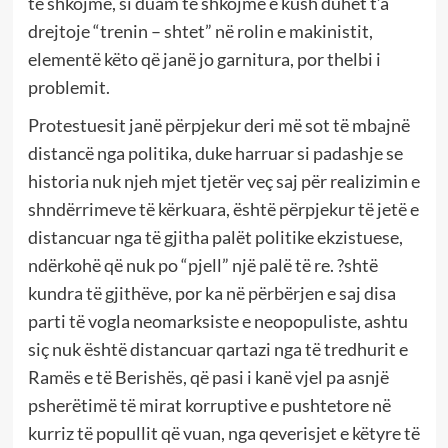
të shkojmë, si duam të shkojmë e kush duhet t’a
drejtoje “trenin – shtet” në rolin e makinistit,
elementë këto që janë jo garnitura, por thelbi i
problemit.
Protestuesit janë përpjekur deri më sot të mbajnë
distancë nga politika, duke harruar si padashje se
historia nuk njeh mjet tjetër veç saj për realizimin e
shndërrimeve të kërkuara, është përpjekur të jetë e
distancuar nga të gjitha palët politike ekzistuese,
ndërkohë që nuk po “pjell” një palë të re. ?shtë
kundra të gjithëve, por ka në përbërjen e saj disa
parti të vogla neomarksiste e neopopuliste, ashtu
siç nuk është distancuar qartazi nga të tredhurit e
Ramës e të Berishës, që pasi i kanë vjel pa asnjë
psherëtimë të mirat korruptive e pushtetore në
kurriz të popullit që vuan, nga qeverisjet e këtyre të