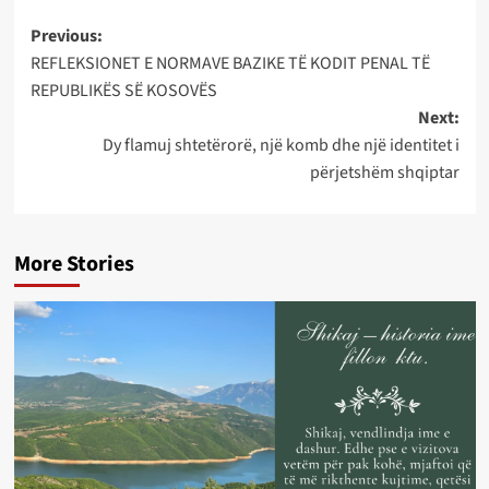
Post
Previous:
REFLEKSIONET E NORMAVE BAZIKE TË KODIT PENAL TË
navigation
REPUBLIKËS SË KOSOVËS
Next:
Dy flamuj shtetërorë, një komb dhe një identitet i
përjetshëm shqiptar
More Stories