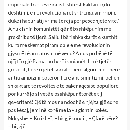
imperialisto – revizionist ishte shkaktari i çdo
dështimi, e ne revolucionarët shtrënguam rripin,
duke i hapur atij vrima të reja për pesëdhjetë vite?
A nuk ishin komunistët që në bashkëpunim me
grekërit e të tjerë, Saliu i bëri shkaktarët e kurthit
ku ra me skemat piramidale e me revolucionin
gjysmë të armatosur në vend? A nuk po bënë të
njëjtën gjë Rama, ku herë iranianët, herë tjetër
grekërit, herë rrjetet sociale, herë algoritmet, herë
antitrampizmi botëror, herë antismintizmi, bëhen
shkaktarë të revoltës e të pakënaqësisë popullore,
por kurrë jo ai vetë e bashkëpunëtorët e tij
qeveritarë! Që të mos na ndodhë e njëjta gjë edhe
pas kësaj, jemi në kohë me ia vu gishtin kokës.
Ndryshe: – Ku ishe?, – hiçgjëkundi!; – Çfarë bëre?,
– hiçgjë!