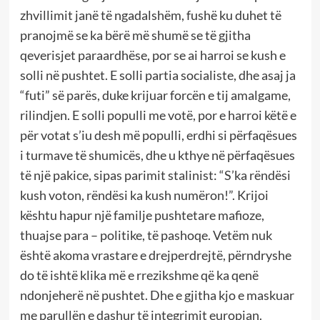
zhvillimit janë të ngadalshëm, fushë ku duhet të
pranojmë se ka bërë më shumë se të gjitha
qeverisjet paraardhëse, por se ai harroi se kush e
solli në pushtet. E solli partia socialiste, dhe asaj ja
“futi” së parës, duke krijuar forcën e tij amalgame,
rilindjen. E solli populli me votë, por e harroi këtë e
për votat s’iu desh më populli, erdhi si përfaqësues
i turmave të shumicës, dhe u kthye në përfaqësues
të një pakice, sipas parimit stalinist: “S’ka rëndësi
kush voton, rëndësi ka kush numëron!”. Krijoi
kështu hapur një familje pushtetare mafioze,
thuajse para – politike, të pashoqe. Vetëm nuk
është akoma vrastare e drejperdrejtë, përndryshe
do të ishtë klika më e rrezikshme që ka qenë
ndonjeherë në pushtet. Dhe e gjitha kjo e maskuar
me parullën e dashur të integrimit europian.