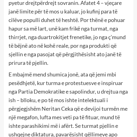
pyetur drejtpërdrejt sovranin. Afatet 4 – vjeçare
janë limite për të mos u kaluar, jo kufinj para të
cilëve populli duhet të heshtë. Por thënë e pohuar
hapur sa më lart, unë kam frikë nga turmat, nga
thirrjet, nga duartrokitjet frenetike, jo nga ç’mund
të bëjnë ato në kohë reale, por nga produkti që
sjellin e nga pasojat që përgjithësisht ato janë të
prirura të pjellin.
E mbajmë mend shumica jonë, ata që jemi mbi
pesëdhjetë, kur turma e protestuesve e inspiruar
nga Partia Demokratike e sapolindur, u drejtua nga
ish – blloku, e po të mos ishte intelektuali i
përgjegjshëm Neritan Ceka që e devijoi turmën me
një megafon, lufta mes veti pa të fituar, mund të
ishte parashikimi më i afërt. Se turmat pjellin e
ushqejne diktatura, pavarësisht qëllimeve apo