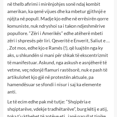
në thelb afirimi i mirënjohjes sonë ndaj kombit
amerikan, ka qenë vijues dhe ka mbetur gjithnjë e
njëjta në popull. Madje kjo edhe në errësirën qorre
komuniste, nuk ndryshoi sa i takon ndjeshmërive
popullore. “Zëri i Amerikës” edhe atëherë mbeti
zëri i shpresës për liri. Qeveritë e Enverit, Saliut e …
, Zot mos, edhe kjo e Ramés (!), që luajtën nga ky
aks, u shkundën si mani për shkak të ekscentrizmit
të manifestuar. Askund, nga askush e asnjëherë të
vetme, veç ndonjë flamuri rastësorë, nuk e pash të
artikulohet kjo gjë në protestën aktuale, pa
hamendësuar se sfondi i nisur i saj ka elemente
anti.
Le të ecim edhe pak më tutje: “Shqipëria e
shqiptarëve, vdekje tradhëtarëve”, burg këtij e atij,
toka t’u kthehet të zotëve etj., janë parullat tipike