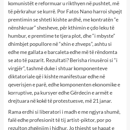
komunistët e reformuar u rikthyen në pushtet, më
të përkrahur se kurrë. Por Fatos Nano harroi shpejt
premtimin se shteti kishte ardhë, me kontratën “e
nënshkruar” shesheve, për kthimin e çdo leku të
humbur, e premtime te tjera plot, dhe “i mbyste”
dhimbjet popullore në “xhin e zhveps”, ashtu si
edhe me gallata e barcaleta edhe më të rëndomta
se ato të pazarit. Rezultati? Berisha rinusëroi si “i
virgjër”, tashmë duke i shtuar komponenteve
diktatoriale që i kishte manifestuar edhe në
qeverisjen e parë, edhe komponenten ekonomike e
korruptive, pa kursyer edhe Gërdecin e armët e
drejtuara në kokë të protestuesve, më 21 janar.
Rama erdhi si liberatori i madh e me ngjyra shumë,
falë edhe profesionit të tij artist-piktor, por po
rezulton zhgënjim i hidhur. Jo thjesht se hapat e