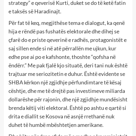
strategy” e qeverisë Kurti, duket se do të ketë fatin
e taksës së Haradinajt.
Për fat të keq, megjithëse tema e dialogut, ka qenë
hija e rëndë pas fushatës elektorale dhe dihej se
çfarë do e priste qeverinë e radhës, protagonistët e
saj sillen ende si në atë përrallën me ujkun, kur
edhe pse ai po e kafshonte, thoshte “qofsha në
ëndërr.” Me pak fjalë kjo situatë, deri tani nuk është
trajtuar me seriozitetin e duhur. Është evidente se
SHBA kërkon një zgjidhje përfundimtare të kësaj
cështje, dhe me të drejtë pas investimeve miliarda
dollarëshe për rajonin, dhe një zgjidhje mundësisht
brenda këtij viti elektoral. Është po ashtu e qartë si
drita e diallit se Kosova në asnjë rrethanë nuk
duhet të humbë mbështetjen amerikane.