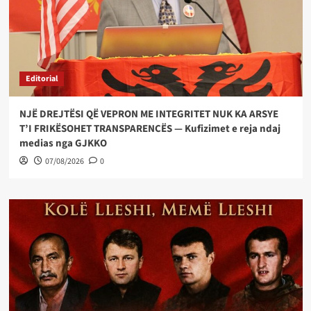
Editorial
NJË DREJTËSI QË VEPRON ME INTEGRITET NUK KA ARSYE
T’I FRIKËSOHET TRANSPARENCËS — Kufizimet e reja ndaj
medias nga GJKKO
07/08/2026
0