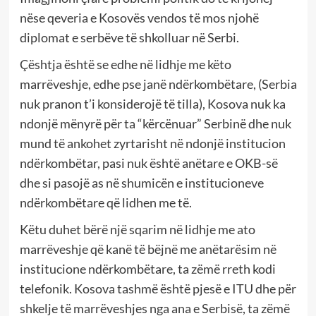
nëse qeveria e Kosovës vendos të mos njohë
diplomat e serbëve të shkolluar në Serbi.
Çështja është se edhe në lidhje me këto
marrëveshje, edhe pse janë ndërkombëtare, (Serbia
nuk pranon t’i konsiderojë të tilla), Kosova nuk ka
ndonjë mënyrë për ta “kërcënuar” Serbinë dhe nuk
mund të ankohet zyrtarisht në ndonjë institucion
ndërkombëtar, pasi nuk është anëtare e OKB-së
dhe si pasojë as në shumicën e institucioneve
ndërkombëtare që lidhen me të.
Këtu duhet bërë një sqarim në lidhje me ato
marrëveshje që kanë të bëjnë me anëtarësim në
institucione ndërkombëtare, ta zëmë rreth kodi
telefonik. Kosova tashmë është pjesë e ITU dhe për
shkelje të marrëveshjes nga ana e Serbisë, ta zëmë