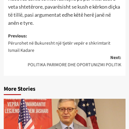
veta shtetërore, pavarësisht se kush e kërkon diçka
të tillë, pasi argumentat edhe këtë herë janë në
anën e tyre.
Post
Previous:
Përurohet në Bukuresht një tjetër vepër e shkrimtarit
navigation
Ismail Kadare
Next:
POLITIKA PARIMORE DHE OPORTUNIZMI POLITIK
More Stories