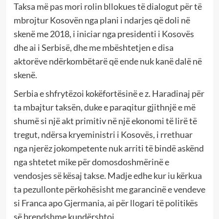
Taksa më pas mori rolin bllokues të dialogut për të
mbrojtur Kosovën nga plani i ndarjes që doli në
skenë me 2018, i iniciar nga presidenti i Kosovës
dhe ai i Serbisë, dhe me mbështetjen e disa
aktorëve ndërkombëtarë që ende nuk kanë dalë në
skenë.
Serbia e shfrytëzoi kokëfortësinë e z. Haradinaj për
ta mbajtur taksën, duke e paraqitur gjithnjë e më
shumë si një akt primitiv në një ekonomi të lirë të
tregut, ndërsa kryeministri i Kosovës, i rrethuar
nga njerëz jokompetente nuk arriti të bindë askënd
nga shtetet mike për domosdoshmërinë e
vendosjes së kësaj takse. Madje edhe kur iu kërkua
ta pezullonte përkohësisht me garancinë e vendeve
si Franca apo Gjermania, ai për llogari të politikës
së brendshme kundërshtoi.