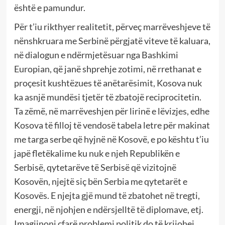
është e pamundur.
Për t’iu rikthyer realitetit, përveç marrëveshjeve të
nënshkruara me Serbinë përgjatë viteve të kaluara,
në dialogun e ndërmjetësuar nga Bashkimi
Europian, që janë shprehje zotimi, në rrethanat e
proçesit kushtëzues të anëtarësimit, Kosova nuk
ka asnjë mundësi tjetër të zbatojë reciprocitetin.
Ta zëmë, në marrëveshjen për lirinë e lëvizjes, edhe
Kosova të filloj të vendosë tabela letre për makinat
me targa serbe që hyjnë në Kosovë, e po kështu t’iu
japë fletëkalime ku nuk e njeh Republikën e
Serbisë, qytetarëve të Serbisë që vizitojnë
Kosovën, njejtë siç bën Serbia me qytetarët e
Kosovës. E njejta gjë mund të zbatohet në tregti,
energji, në njohjen e ndërsjelltë të diplomave, etj.
Imagjinoni çfarë problemi politik do të krijohej