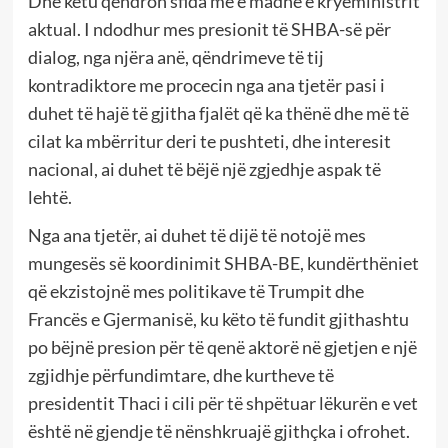
Dhe këtu qëndron sfida më e madhe e kryeministrit
aktual. I ndodhur mes presionit të SHBA-së për
dialog, nga njëra anë, qëndrimeve të tij
kontradiktore me procecin nga ana tjetër pasi i
duhet të hajë të gjitha fjalët që ka thënë dhe më të
cilat ka mbërritur deri te pushteti, dhe interesit
nacional, ai duhet të bëjë një zgjedhje aspak të
lehtë.
Nga ana tjetër, ai duhet të dijë të notojë mes
mungesës së koordinimit SHBA-BE, kundërthëniet
që ekzistojnë mes politikave të Trumpit dhe
Francës e Gjermanisë, ku këto të fundit gjithashtu
po bëjnë presion për të qenë aktorë në gjetjen e një
zgjidhje përfundimtare, dhe kurtheve të
presidentit Thaci i cili për të shpëtuar lëkurën e vet
është në gjendje të nënshkruajë gjithçka i ofrohet.