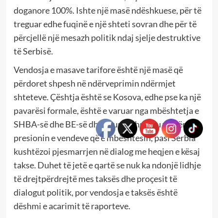
doganore 100%. Ishte një masë ndëshkuese, për të
treguar edhe fuqinë e një shteti sovran dhe për të
përcjellë një mesazh politik ndaj sjelje destruktive
të Serbisë.
Vendosja e masave tarifore është një masë që
përdoret shpesh në ndërveprimin ndërmjet
shteteve. Çështja është se Kosova, edhe pse ka një
pavarësi formale, është e varuar nga mbështetja e
SHBA-së dhe BE-së dhe shumë shpejt u vu nën
presionin e vendeve që e mbështesin, pasi Serbia
kushtëzoi pjesmarrjen në dialog me heqjen e kësaj
takse. Duhet të jetë e qartë se nuk ka ndonjë lidhje
të drejtpërdrejtë mes taksës dhe proçesit të
dialogut politik, por vendosja e taksës është
dëshmi e acarimit të raporteve.