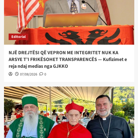
Editorial
NJË DREJTËSI QË VEPRON ME INTEGRITET NUK KA
ARSYE T’I FRIKËSOHET TRANSPARENCËS — Kufizimet e
reja ndaj medias nga GJKKO
07/08/2026
0