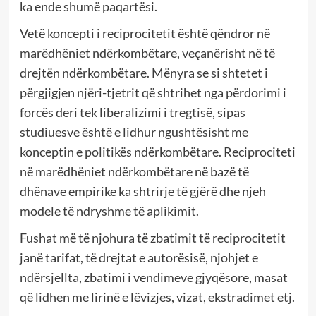
ka ende shumë paqartësi.
Vetë koncepti i reciprocitetit është qëndror në
marëdhëniet ndërkombëtare, veçanërisht në të
drejtën ndërkombëtare. Mënyra se si shtetet i
përgjigjen njëri-tjetrit që shtrihet nga përdorimi i
forcës deri tek liberalizimi i tregtisë, sipas
studiuesve është e lidhur ngushtësisht me
konceptin e politikës ndërkombëtare. Reciprociteti
në marëdhëniet ndërkombëtare në bazë të
dhënave empirike ka shtrirje të gjërë dhe njeh
modele të ndryshme të aplikimit.
Fushat më të njohura të zbatimit të reciprocitetit
janë tarifat, të drejtat e autorësisë, njohjet e
ndërsjellta, zbatimi i vendimeve gjyqësore, masat
që lidhen me lirinë e lëvizjes, vizat, ekstradimet etj.