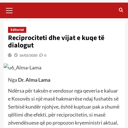
Primary
Menu
Editorial
Reciprociteti dhe vijat e kuqe të
dialogut
16/02/2020
0
Nga
Dr. Alma Lama
Ndërsa për taksën e vendosur nga qeveria e kaluar
e Kosovës si një masë hakmarrëse ndaj fushatës së
Serbisë kundër njohjve, është kuptuar pak a shumë
qëllimi dhe efekti, për reciprocitetin, si masë
zëvendësuese që po propozon kryeministri aktual,