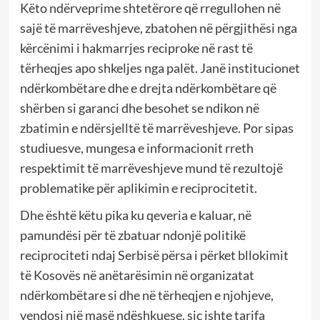
Këto ndërveprime shtetërore që rregullohen në
sajë të marrëveshjeve, zbatohen në përgjithësi nga
kërcënimi i hakmarrjes reciproke në rast të
tërheqjes apo shkeljes nga palët. Janë institucionet
ndërkombëtare dhe e drejta ndërkombëtare që
shërben si garanci dhe besohet se ndikon në
zbatimin e ndërsjelltë të marrëveshjeve. Por sipas
studiuesve, mungesa e informacionit rreth
respektimit të marrëveshjeve mund të rezultojë
problematike për aplikimin e reciprocitetit.
Dhe është këtu pika ku qeveria e kaluar, në
pamundësi për të zbatuar ndonjë politikë
reciprociteti ndaj Serbisë përsa i përket bllokimit
të Kosovës në anëtarësimin në organizatat
ndërkombëtare si dhe në tërheqjen e njohjeve,
vendosi një masë ndëshkuese, siç ishte tarifa