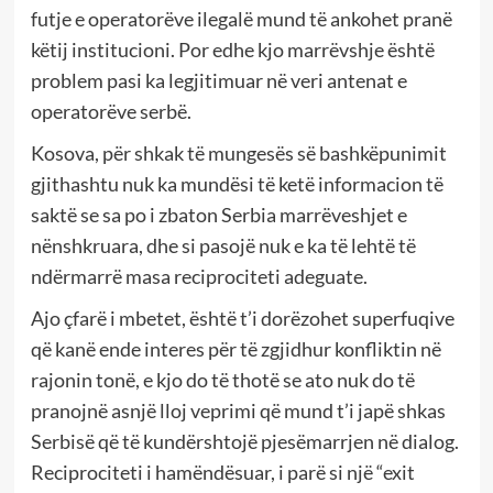
futje e operatorëve ilegalë mund të ankohet pranë
këtij institucioni. Por edhe kjo marrëvshje është
problem pasi ka legjitimuar në veri antenat e
operatorëve serbë.
Kosova, për shkak të mungesës së bashkëpunimit
gjithashtu nuk ka mundësi të ketë informacion të
saktë se sa po i zbaton Serbia marrëveshjet e
nënshkruara, dhe si pasojë nuk e ka të lehtë të
ndërmarrë masa reciprociteti adeguate.
Ajo çfarë i mbetet, është t’i dorëzohet superfuqive
që kanë ende interes për të zgjidhur konfliktin në
rajonin tonë, e kjo do të thotë se ato nuk do të
pranojnë asnjë lloj veprimi që mund t’i japë shkas
Serbisë që të kundërshtojë pjesëmarrjen në dialog.
Reciprociteti i hamëndësuar, i parë si një “exit