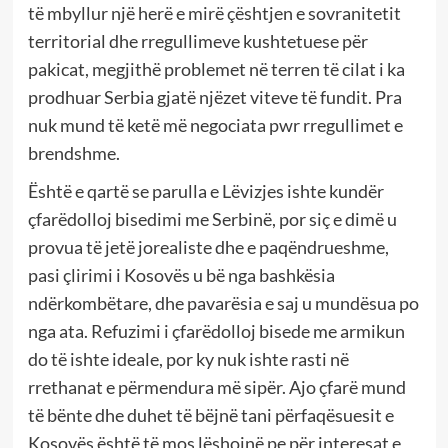
të mbyllur një herë e mirë çështjen e sovranitetit
territorial dhe rregullimeve kushtetuese për
pakicat, megjithë problemet në terren të cilat i ka
prodhuar Serbia gjatë njëzet viteve të fundit. Pra
nuk mund të ketë më negociata pwr rregullimet e
brendshme.
Është e qartë se parulla e Lëvizjes ishte kundër
çfarëdolloj bisedimi me Serbinë, por siç e dimë u
provua të jetë jorealiste dhe e paqëndrueshme,
pasi çlirimi i Kosovës u bë nga bashkësia
ndërkombëtare, dhe pavarësia e saj u mundësua po
nga ata. Refuzimi i çfarëdolloj bisede me armikun
do të ishte ideale, por ky nuk ishte rasti në
rrethanat e përmendura më sipër. Ajo çfarë mund
të bënte dhe duhet të bëjnë tani përfaqësuesit e
Kosovës është të mos lëshojnë pe për interesat e