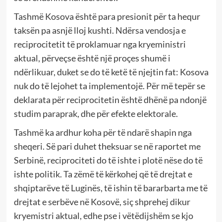
Tashmë Kosova është para presionit për ta hequr
taksën pa asnjë lloj kushti. Ndërsa vendosja e
reciprocitetit të proklamuar nga kryeministri
aktual, përveçse është një proçes shumë i
ndërlikuar, duket se do të ketë të njejtin fat: Kosova
nuk do të lejohet ta implementojë. Për më tepër se
deklarata për reciprocitetin është dhënë pa ndonjë
studim paraprak, dhe për efekte elektorale.
Tashmë ka ardhur koha për të ndarë shapin nga
sheqeri. Së pari duhet theksuar se në raportet me
Serbinë, reciprociteti do të ishte i plotë nëse do të
ishte politik. Ta zëmë të kërkohej që të drejtat e
shqiptarëve të Luginës, të ishin të bararbarta me të
drejtat e serbëve në Kosovë, siç shprehej dikur
kryemistri aktual, edhe pse i vëtëdijshëm se kjo