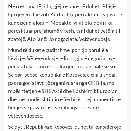
Në rrethana të tilla, gjëja e parë që duhet të bëjë
kjo qeveri dhe zoti Kurt është përcaktimi i vijave të
kuqe për dialogun. Më saktë, vijat e kuqe ai i ka
përcaktuar prej shumë vitesh, tani duhet vetëm t’i
zbatojë. Ato janë: Jo negociata, Vetëvendosje!
Mund të duket e çuditshme, por kjo parullë e
Lëvizjes Vëtëvendosje, e lidur gjatë negociatave
për statusin, kurrë nuk ka qenë më aktuale se sot.
Së pari sepse Republika e Kosovës, e cila u shpall
pas negociatave të organizuara nga OKB-ja, me
mbështetjen e SHBA-së dhe Bashkimit Europian,
dhe me kundërshtimin e Serbisë, prej momentit të
heqjes së pavarësisë së mbikqyrur, është
vetëvendosëse.
Së dyti, Republika e Kosovës, duhet ta konsiderojë