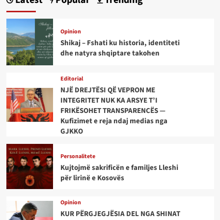
Latest
Popular
Trending
Opinion
Shikaj – Fshati ku historia, identiteti
dhe natyra shqiptare takohen
Editorial
NJË DREJTËSI QË VEPRON ME
INTEGRITET NUK KA ARSYE T’I
FRIKËSOHET TRANSPARENCËS —
Kufizimet e reja ndaj medias nga
GJKKO
Personalitete
Kujtojmë sakrificën e familjes Lleshi
për lirinë e Kosovës
Opinion
KUR PËRGJEGJËSIA DEL NGA SHINAT