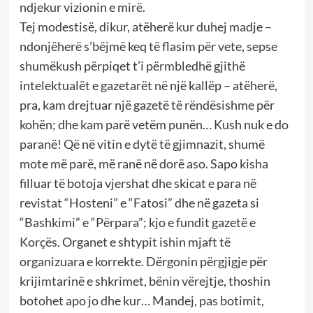
ndjekur vizionin e mirë.
Tej modestisë, dikur, atëherë kur duhej madje –
ndonjëherë s’bëjmë keq të flasim për vete, sepse
shumëkush përpiqet t’i përmbledhë gjithë
intelektualët e gazetarët në një kallëp – atëherë,
pra, kam drejtuar një gazetë të rëndësishme për
kohën; dhe kam parë vetëm punën… Kush nuk e do
paranë! Që në vitin e dytë të gjimnazit, shumë
mote më parë, më ranë në dorë aso. Sapo kisha
filluar të botoja vjershat dhe skicat e para në
revistat “Hosteni” e “Fatosi” dhe në gazeta si
“Bashkimi” e “Përpara”; kjo e fundit gazetë e
Korçës. Organet e shtypit ishin mjaft të
organizuara e korrekte. Dërgonin përgjigje për
krijimtarinë e shkrimet, bënin vërejtje, thoshin
botohet apo jo dhe kur… Mandej, pas botimit,