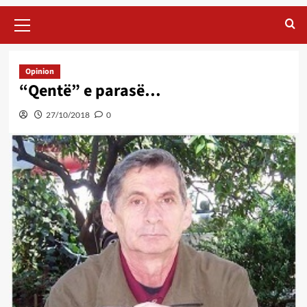
Primary
Menu
Opinion
“Qentë” e parasë…
27/10/2018
0