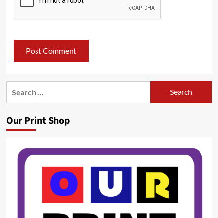
Search
for:
Our Print Shop