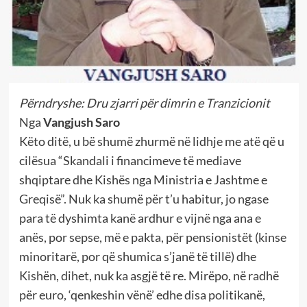
Përndryshe: Dru zjarri për dimrin e Tranzicionit
Nga
Vangjush Saro
Këto ditë, u bë shumë zhurmë në lidhje me atë që u
cilësua “Skandali i financimeve të mediave
shqiptare dhe Kishës nga Ministria e Jashtme e
Greqisë”. Nuk ka shumë për t’u habitur, jo ngase
para të dyshimta kanë ardhur e vijnë nga ana e
anës, por sepse, më e pakta, për pensionistët (kinse
minoritarë, por që shumica s’janë të tillë) dhe
Kishën, dihet, nuk ka asgjë të re. Mirëpo, në radhë
për euro, ‘qenkeshin vënë’ edhe disa politikanë,