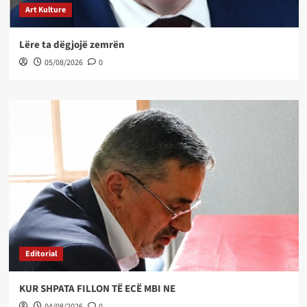
Art Kulture
Lëre ta dëgjojë zemrën
05/08/2026
0
Editorial
KUR SHPATA FILLON TË ECË MBI NE
04/08/2026
0