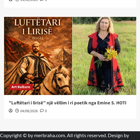
Art Kulture
”Luftëtari i lirisë” një vëllim i ri poetik nga Emine S. HOTI
04/08/2026
0
Copyright © by
merbraha.com
. All rights reserved. Design by