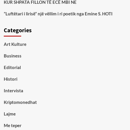
KUR SHPATA FILLON TË ECË MBI NE
”Luftëtari i lirisë” një vëllim i ri poetik nga Emine S. HOTI
Categories
Art Kulture
Business
Editorial
Histori
Intervista
Kriptomonedhat
Lajme
Me teper