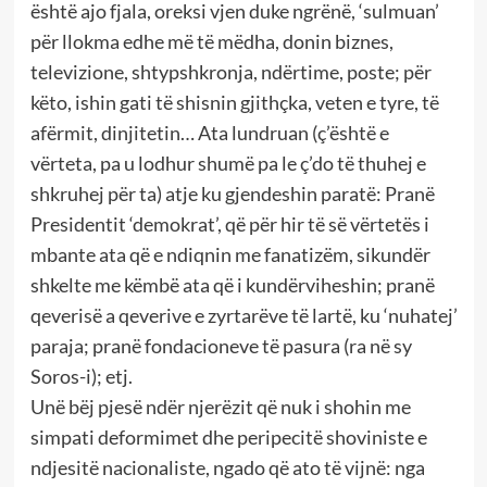
është ajo fjala, oreksi vjen duke ngrënë, ‘sulmuan’
për llokma edhe më të mëdha, donin biznes,
televizione, shtypshkronja, ndërtime, poste; për
këto, ishin gati të shisnin gjithçka, veten e tyre, të
afërmit, dinjitetin… Ata lundruan (ç’është e
vërteta, pa u lodhur shumë pa le ç’do të thuhej e
shkruhej për ta) atje ku gjendeshin paratë: Pranë
Presidentit ‘demokrat’, që për hir të së vërtetës i
mbante ata që e ndiqnin me fanatizëm, sikundër
shkelte me këmbë ata që i kundërviheshin; pranë
qeverisë a qeverive e zyrtarëve të lartë, ku ‘nuhatej’
paraja; pranë fondacioneve të pasura (ra në sy
Soros-i); etj.
Unë bëj pjesë ndër njerëzit që nuk i shohin me
simpati deformimet dhe peripecitë shoviniste e
ndjesitë nacionaliste, ngado që ato të vijnë: nga