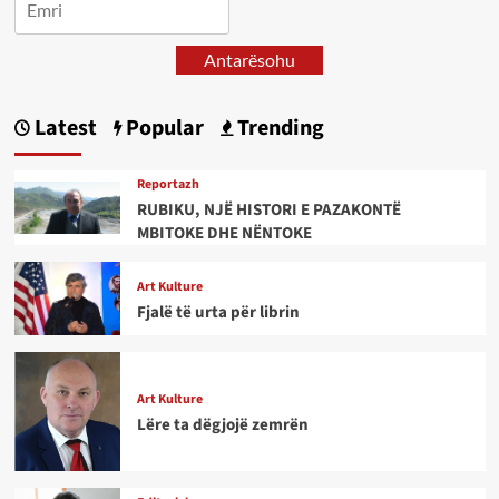
Antarësohu
Latest
Popular
Trending
Reportazh
RUBIKU, NJË HISTORI E PAZAKONTË
MBITOKE DHE NËNTOKE
Art Kulture
Fjalë të urta për librin
Art Kulture
Lëre ta dëgjojë zemrën