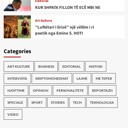
Editorial
KUR SHPATA FILLON TË ECË MBI NE
Art Kulture
”Luftëtari i lirisë” një vëllim i ri
poetik nga Emine S. HOTI
Categories
ART KULTURE
BUSINESS
EDITORIAL
HISTORI
INTERVISTA
KRIPTOMONEDHAT
LAJME
ME TEPER
NJOFTIME
OPINION
PERSONALITETE
REPORTAZH
SPECIALE
SPORT
STORIES
TECH
TEKNOLOGJIA
VIDEO