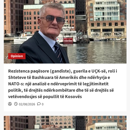
Opinion
Rezistenca paqësore (gandiste), guerila e UÇK-së, roli i
Shteteve të Bashkuara të Amerikës dhe ndërhyrja e
NATO-s: një analizë e ndërveprimit të legjitimitetit
politik, të drejtës ndërkombëtare dhe të së drejtës së
vetëvendosjes së popullit të Kosovës
02/08/2026
0