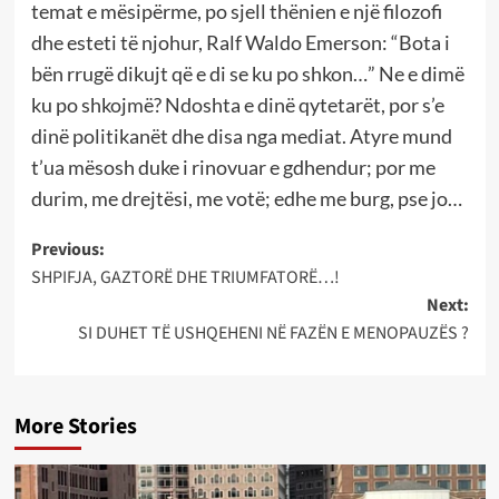
temat e mësipërme, po sjell thënien e një filozofi
dhe esteti të njohur, Ralf Waldo Emerson: “Bota i
bën rrugë dikujt që e di se ku po shkon…” Ne e dimë
ku po shkojmë? Ndoshta e dinë qytetarët, por s’e
dinë politikanët dhe disa nga mediat. Atyre mund
t’ua mësosh duke i rinovuar e gdhendur; por me
durim, me drejtësi, me votë; edhe me burg, pse jo…
Post
Previous:
SHPIFJA, GAZTORË DHE TRIUMFATORË…!
navigation
Next:
SI DUHET TË USHQEHENI NË FAZËN E MENOPAUZËS ?
More Stories