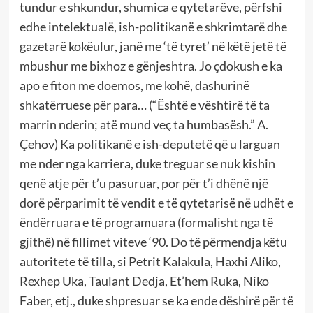
tundur e shkundur, shumica e qytetarëve, përfshi
edhe intelektualë, ish-politikanë e shkrimtarë dhe
gazetarë kokëulur, janë me ‘të tyret’ në këtë jetë të
mbushur me bixhoz e gënjeshtra. Jo çdokush e ka
apo e fiton me doemos, me kohë, dashurinë
shkatërruese për para… (“Është e vështirë të ta
marrin nderin; atë mund veç ta humbasësh.” A.
Çehov) Ka politikanë e ish-deputetë që u larguan
me nder nga karriera, duke treguar se nuk kishin
qenë atje për t’u pasuruar, por për t’i dhënë një
dorë përparimit të vendit e të qytetarisë në udhët e
ëndërruara e të programuara (formalisht nga të
gjithë) në fillimet viteve ‘90. Do të përmendja këtu
autoritete të tilla, si Petrit Kalakula, Haxhi Aliko,
Rexhep Uka, Taulant Dedja, Et’hem Ruka, Niko
Faber, etj., duke shpresuar se ka ende dëshirë për të