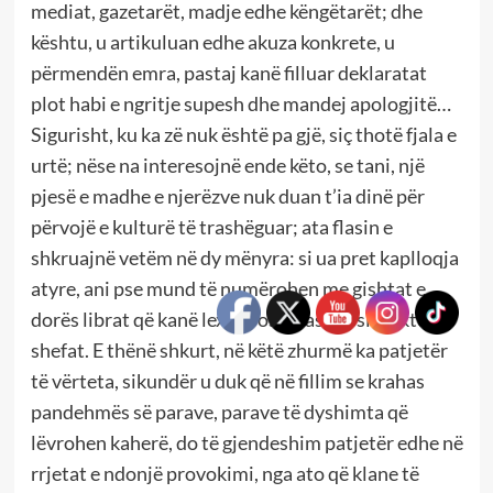
mediat, gazetarët, madje edhe këngëtarët; dhe
kështu, u artikuluan edhe akuza konkrete, u
përmendën emra, pastaj kanë filluar deklaratat
plot habi e ngritje supesh dhe mandej apologjitë…
Sigurisht, ku ka zë nuk është pa gjë, siç thotë fjala e
urtë; nëse na interesojnë ende këto, se tani, një
pjesë e madhe e njerëzve nuk duan t’ia dinë për
përvojë e kulturë të trashëguar; ata flasin e
shkruajnë vetëm në dy mënyra: si ua pret kaplloqja
atyre, ani pse mund të numërohen me gishtat e
dorës librat që kanë lexuar ose… ashtu siç diktojnë
shefat. E thënë shkurt, në këtë zhurmë ka patjetër
të vërteta, sikundër u duk që në fillim se krahas
pandehmës së parave, parave të dyshimta që
lëvrohen kaherë, do të gjendeshim patjetër edhe në
rrjetat e ndonjë provokimi, nga ato që klane të