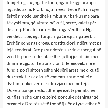
fqinjët, nga ne, nga historia, nga inteligjenca apo
nga idiotizmi. Pra, bindja ime është që Kali i Trojës
është rimodeluar dhe ka mbushur barkun me para
të dyshimta, që ‘vizatojnë’ kufij, perçe, kuleta për
disa, etj. Por ato para erdhën nga s’erdhën: Nga
vendet arabe, nga Turqia, nga Greqia, nga Serbia.
Erdhën edhe nga droga, prostitucioni, ndërtimet pa
lejë, tenderat. Ato para ndezën zjarrin e ahengut në
vend të punës, ndoshta edhe njëlloj justifikimi për
dimrin e zgjatur të tranzicionit. Telenovela më e
fundit, po t’i shtosh edhe një sërë arestime diku të
duartrokitura e diku të komentuara me mllef e
dyshim, duket vërtet si dru zjarri për më tej…
Duke uruar që mediat dhe njerëzit të përmbahen
kur flasin dhe kur akuzojnë, por duke dëshiruar që
organet e Drejtësisë të thonë fjalën e tyre, edhe në