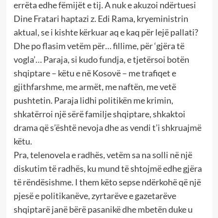
errëta edhe fëmijët e tij. A nuk e akuzoi ndërtuesi
Dine Fratari haptazi z. Edi Rama, kryeministrin
aktual, se i kishte kërkuar aq e kaq për lejë pallati?
Dhe po flasim vetëm për… fillime, për ‘gjëra të
vogla’… Paraja, si kudo fundja, e tjetërsoi botën
shqiptare – këtu e në Kosovë – me trafiqet e
gjithfarshme, me armët, me naftën, me vetë
pushtetin. Paraja lidhi politikën me krimin,
shkatërroi një sërë familje shqiptare, shkaktoi
drama që s’është nevoja dhe as vendi t’i shkruajmë
këtu.
Pra, telenovela e radhës, vetëm sa na solli në një
diskutim të radhës, ku mund të shtojmë edhe gjëra
të rëndësishme. I them këto sepse ndërkohë që një
pjesë e politikanëve, zyrtarëve e gazetarëve
shqiptarë janë bërë pasanikë dhe mbetën duke u