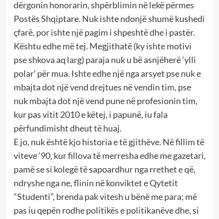
dërgonin honorarin, shpërblimin në lekë përmes
Postës Shqiptare. Nuk ishte ndonjë shumë kushedi
çfarë, por ishte një pagim i shpeshtë dhe i pastër.
Kështu edhe më tej. Megjithatë (ky ishte motivi
pse shkova aq larg) paraja nuk u bë asnjëherë ‘ylli
polar’ për mua. Ishte edhe një nga arsyet pse nuk e
mbajta dot një vend drejtues në vendin tim, pse
nuk mbajta dot një vend pune në profesionin tim,
kur pas vitit 2010 e këtej, i papunë, iu fala
përfundimisht dheut të huaj.
E jo, nuk është kjo historia e të gjithëve. Në fillim të
viteve ‘90, kur fillova të merresha edhe me gazetari,
pamë se si kolegë të sapoardhur nga rrethet e që,
ndryshe nga ne, flinin në konviktet e Qytetit
“Studenti”, brenda pak vitesh u bënë me para; më
pas iu qepën rodhe politikës e politikanëve dhe, si