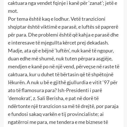
caktuara nga vendet fqinje i kanë për ‘zanat’; jetë e
mot.
Por tema është kaq e lodhur. Vetë tranzicioni
shqiptar është viktimë e parasë, e luftës së paprerë
për para. Dhe problemi është që kahja e parasë dhe
e interesave të mjegullta kërcet prej dekadash.
Madje, ata që e bëjnë ‘luftën’, nuk kanë të ngopur,
duan edhe më shumë, nuk tuten përpara asgjëje,
mendjen e kanë po në një vend, përveçse në raste të
caktuara, kur u duhet të bërtasin që të shpëtojnë
lëkurën. A nuk u bë e gjithë gjullurdia e vitit ‘97 për
ato të flamosura para? Ish-Presidenti i parë
‘demokrat’, z. Sali Berisha, e pat në dorë të
ndërtonte një tranzicion sa më të drejtë, por paraja
e fundosi sakaq varkën e tij provincialiste; ai
ngatërroi me para, me tendera e me biznese të