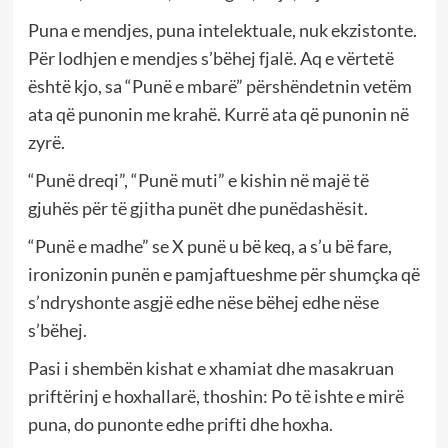
Puna e mendjes, puna intelektuale, nuk ekzistonte.
Për lodhjen e mendjes s’bëhej fjalë. Aq e vërtetë
është kjo, sa “Punë e mbarë” përshëndetnin vetëm
ata që punonin me krahë. Kurrë ata që punonin në
zyrë.
“Punë dreqi”, “Punë muti” e kishin në majë të
gjuhës për të gjitha punët dhe punëdashësit.
“Punë e madhe” se X punë u bë keq, a s’u bë fare,
ironizonin punën e pamjaftueshme për shumçka që
s’ndryshonte asgjë edhe nëse bëhej edhe nëse
s’bëhej.
Pasi i shembën kishat e xhamiat dhe masakruan
priftërinj e hoxhallarë, thoshin: Po të ishte e mirë
puna, do punonte edhe prifti dhe hoxha.