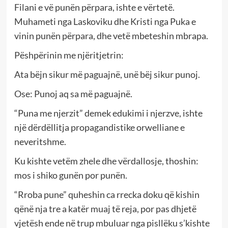
Filani e vë punën përpara, ishte e vërtetë.
Muhameti nga Laskoviku dhe Kristi nga Puka e
vinin punën përpara, dhe vetë mbeteshin mbrapa.
Pëshpërinin me njëritjetrin:
Ata bëjn sikur më paguajnë, unë bëj sikur punoj.
Ose: Punoj aq sa më paguajnë.
“Puna me njerzit” demek edukimi i njerzve, ishte
një dërdëllitja propagandistike orwelliane e
neveritshme.
Ku kishte vetëm zhele dhe vërdallosje, thoshin:
mos i shiko gunën por punën.
“Rroba pune” quheshin ca rrecka doku që kishin
qënë nja tre a katër muaj të reja, por pas dhjetë
vjetësh ende në trup mbuluar nga pisllëku s’kishte