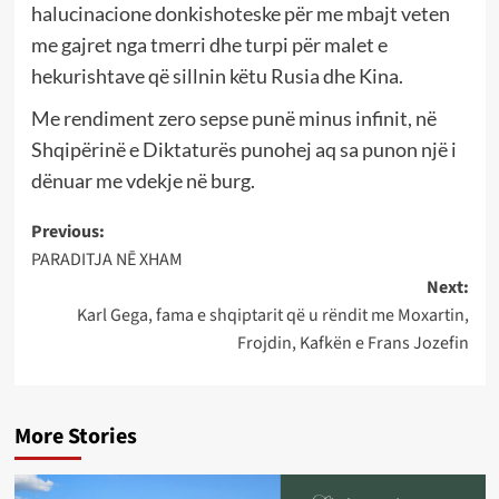
halucinacione donkishoteske për me mbajt veten
me gajret nga tmerri dhe turpi për malet e
hekurishtave që sillnin këtu Rusia dhe Kina.
Me rendiment zero sepse punë minus infinit, në
Shqipërinë e Diktaturës punohej aq sa punon një i
dënuar me vdekje në burg.
Post
Previous:
PARADITJA NĒ XHAM
navigation
Next:
Karl Gega, fama e shqiptarit që u rëndit me Moxartin,
Frojdin, Kafkën e Frans Jozefin
More Stories