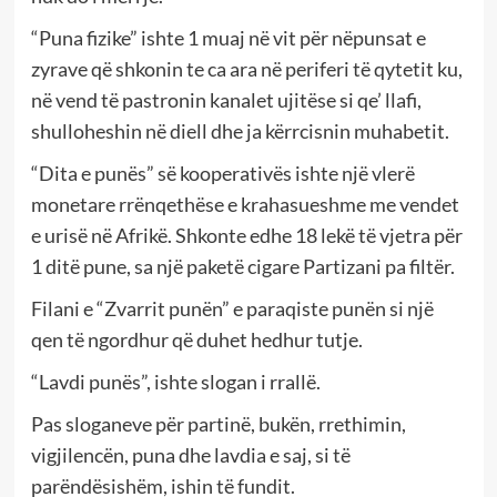
“Puna fizike” ishte 1 muaj në vit për nëpunsat e
zyrave që shkonin te ca ara në periferi të qytetit ku,
në vend të pastronin kanalet ujitëse si qe’ llafi,
shulloheshin në diell dhe ja kërrcisnin muhabetit.
“Dita e punës” së kooperativës ishte një vlerë
monetare rrënqethëse e krahasueshme me vendet
e urisë në Afrikë. Shkonte edhe 18 lekë të vjetra për
1 ditë pune, sa një paketë cigare Partizani pa filtër.
Filani e “Zvarrit punën” e paraqiste punën si një
qen të ngordhur që duhet hedhur tutje.
“Lavdi punës”, ishte slogan i rrallë.
Pas sloganeve për partinë, bukën, rrethimin,
vigjilencën, puna dhe lavdia e saj, si të
parëndësishëm, ishin të fundit.