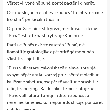
Vërtet vij vonë në punë, por të paktën iki herët.
Ose me sloganin e kohës së punës “Ta shfrytëzojmë
8 orshin”, për të cilin thoshin:
Orpo ne 8 orshin e shfrytëzojmë e kusur s’i lemë.
“Puna” është të na shfrytëzojë 8 orshi ne.
Partia e Punës nxirrte gazetën “Puna”, një
llomotitje grafologjike e pështirë që me punën
s’kishte asnjë lidhje.
“Puna vullnetare” zakonisht të dielave ishte një
yxhym nëpër ara ku korrrej gruri për të mbledhur
kallëzat e mbetura, ose për të vaditur e prashitur
ullinjtë andej nga Baldushku. Të mos shkoje në
“Punë vullnetare” të hiqnin ditën e punës së
nesërme, të hënës, kur në punë do shkoje, por paret
nuk do i merrje.