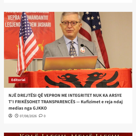
Editorial
NJË DREJTËSI QË VEPRON ME INTEGRITET NUK KA ARSYE
T’I FRIKËSOHET TRANSPARENCËS — Kufizimet e reja ndaj
medias nga GJKKO
07/08/2026
0