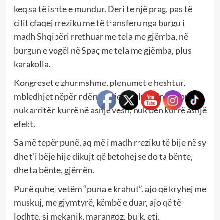
keq sa të ishte e mundur. Deri te një prag, pas të
cilit çfaqej rreziku me të transferu nga burgu i
madh Shqipëri rrethuar me tela me gjëmba, në
burgun e vogël në Spaç me tela me gjëmba, plus
karakolla.
Kongreset e zhurmshme, plenumet e heshtur,
mbledhjet nëpër ndërmarrje që ulurinin për punën,
nuk arritën kurrë në asnjë vesh, nuk bën kurrë asnjë
efekt.
Sa më tepër punë, aq më i madh rreziku të bije në sy
dhe t’i bëje hije dikujt që betohej se do ta bënte,
dhe ta bënte, gjëmën.
Punë quhej vetëm “puna e krahut”, ajo që kryhej me
muskuj, me gjymtyrë, këmbë e duar, ajo që të
lodhte, si mekanik, marangoz, bujk, etj.