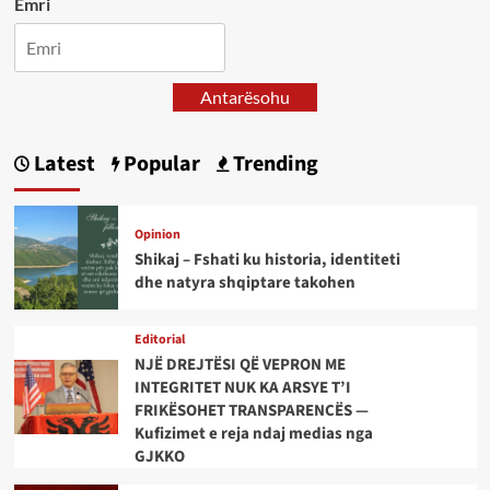
Emri
Antarësohu
Latest
Popular
Trending
Opinion
Shikaj – Fshati ku historia, identiteti
dhe natyra shqiptare takohen
Editorial
NJË DREJTËSI QË VEPRON ME
INTEGRITET NUK KA ARSYE T’I
FRIKËSOHET TRANSPARENCËS —
Kufizimet e reja ndaj medias nga
GJKKO