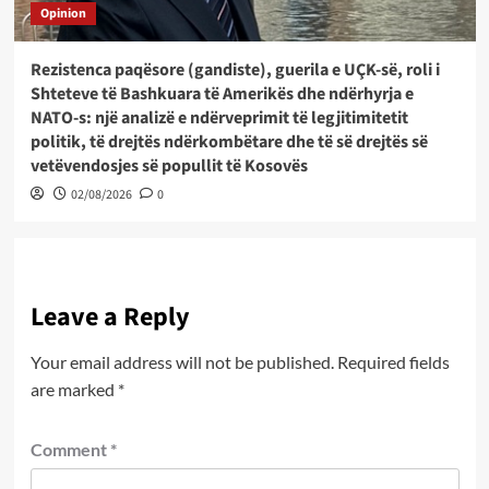
Opinion
Rezistenca paqësore (gandiste), guerila e UÇK-së, roli i
Shteteve të Bashkuara të Amerikës dhe ndërhyrja e
NATO-s: një analizë e ndërveprimit të legjitimitetit
politik, të drejtës ndërkombëtare dhe të së drejtës së
vetëvendosjes së popullit të Kosovës
02/08/2026
0
Leave a Reply
Your email address will not be published.
Required fields
are marked
*
Comment
*