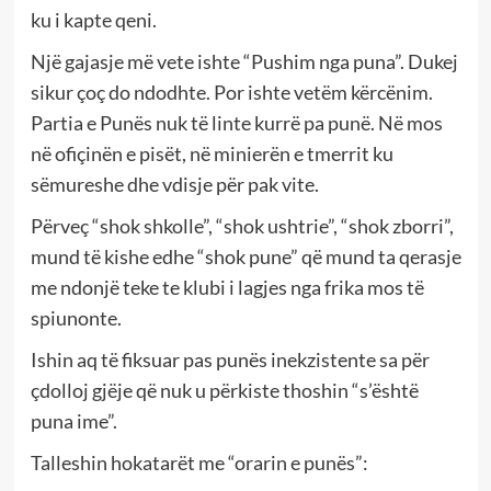
ku i kapte qeni.
Një gajasje më vete ishte “Pushim nga puna”. Dukej
sikur çoç do ndodhte. Por ishte vetëm kërcënim.
Partia e Punës nuk të linte kurrë pa punë. Në mos
në ofiçinën e pisët, në minierën e tmerrit ku
sëmureshe dhe vdisje për pak vite.
Përveç “shok shkolle”, “shok ushtrie”, “shok zborri”,
mund të kishe edhe “shok pune” që mund ta qerasje
me ndonjë teke te klubi i lagjes nga frika mos të
spiunonte.
Ishin aq të fiksuar pas punës inekzistente sa për
çdolloj gjëje që nuk u përkiste thoshin “s’është
puna ime”.
Talleshin hokatarët me “orarin e punës”: