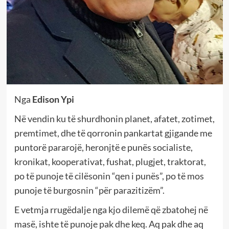
Nga
Edison Ypi
Në vendin ku të shurdhonin planet, afatet, zotimet,
premtimet, dhe të qorronin pankartat gjigande me
puntorë pararojë, heronjtë e punës socialiste,
kronikat, kooperativat, fushat, plugjet, traktorat,
po të punoje të cilësonin “qen i punës”, po të mos
punoje të burgosnin “për parazitizëm”.
E vetmja rrugëdalje nga kjo dilemë që zbatohej në
masë, ishte të punoje pak dhe keq. Aq pak dhe aq