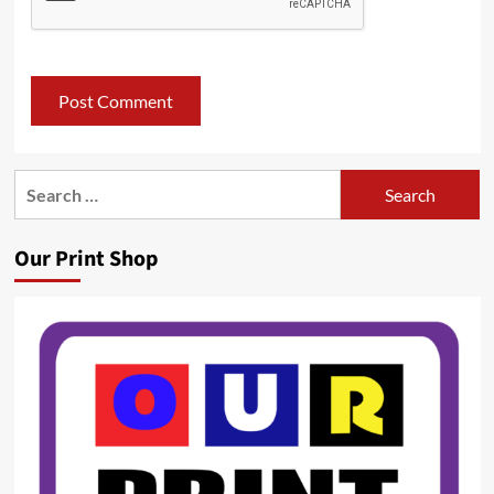
Search
for:
Our Print Shop