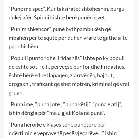
“Punë me spec”. Kur taksiratet shtoheshin, burgu
dukej afër. Spiuni kishte bërë punën e vet.
“Punim shkencor”, punë bythpambukësh që
mbahen për të squtë por duhen vrarë të gjithë si të
padobishëm.
“Populli puntor dhe liridashës” ishte po ky popull
që është sot, i cili, përveçse puntor dhe liridashës,
është bërë edhe llapaqen, zjarrvënës, hajdut,
drogaxhi, trafikant që shet motrën, kriminel që vret
gruan.
“Puna ime, “puna jote”, “puna këtij”, “puna e atij”,
ishin dëngla për “me u gjet Kola në punë”.
“Puna heroike e klasës tonë punëtore për
ndërtimin e veprave të pesë vjeçarëve…” ishin