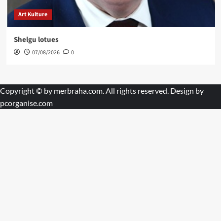
Art Kulture
Shelgu lotues
07/08/2026
0
Copyright © by
merbraha.com
. All rights reserved. Design by
pcorganise.com