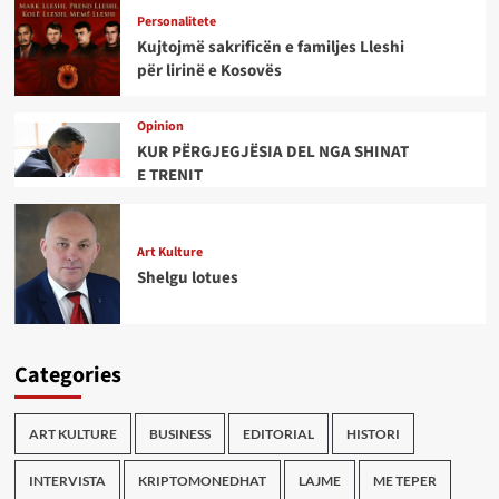
Personalitete
Kujtojmë sakrificën e familjes Lleshi
për lirinë e Kosovës
Opinion
KUR PËRGJEGJËSIA DEL NGA SHINAT
E TRENIT
Art Kulture
Shelgu lotues
Categories
ART KULTURE
BUSINESS
EDITORIAL
HISTORI
INTERVISTA
KRIPTOMONEDHAT
LAJME
ME TEPER