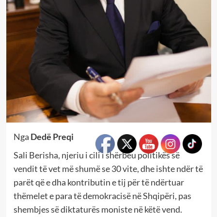
Nga
Dedë Preqi
Sali Berisha, njeriu i cili i shërbeu politikës së
vendit të vet më shumë se 30 vite, dhe ishte ndër të
parët që e dha kontributin e tij për të ndërtuar
thëmelet e para të demokracisë në Shqipëri, pas
shembjes së diktaturës moniste në këtë vend.