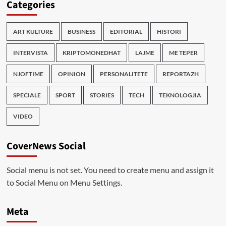
Categories
ART KULTURE
BUSINESS
EDITORIAL
HISTORI
INTERVISTA
KRIPTOMONEDHAT
LAJME
ME TEPER
NJOFTIME
OPINION
PERSONALITETE
REPORTAZH
SPECIALE
SPORT
STORIES
TECH
TEKNOLOGJIA
VIDEO
CoverNews Social
Social menu is not set. You need to create menu and assign it
to Social Menu on Menu Settings.
Meta