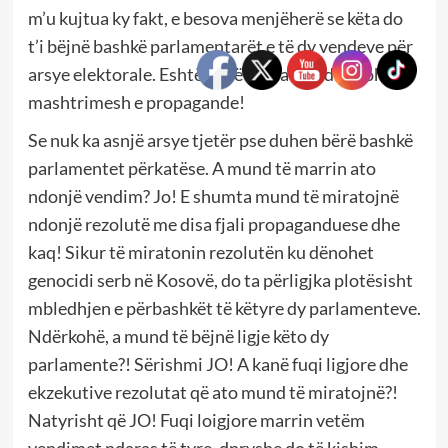
m’u kujtua ky fakt, e besova menjëherë se këta do
t’i bëjnë bashkë parlamentarët e të dy vendeve për
arsye elektorale. Eshtë kohë fushate! Edhe kohe
mashtrimesh e propagande!
Se nuk ka asnjë arsye tjetër pse duhen bërë bashkë
parlamentet përkatëse. A mund të marrin ato
ndonjë vendim? Jo! E shumta mund të miratojnë
ndonjë rezolutë me disa fjali propaganduese dhe
kaq! Sikur të miratonin rezolutën ku dënohet
genocidi serb në Kosovë, do ta përligjka plotësisht
mbledhjen e përbashkët të këtyre dy parlamenteve.
Ndërkohë, a mund të bëjnë ligje këto dy
parlamente?! Sërishmi JO! A kanë fuqi ligjore dhe
ekzekutive rezolutat që ato mund të miratojnë?!
Natyrisht që JO! Fuqi loigjore marrin vetëm
vendimet ndaras të tyre, dnryshe do të kishim