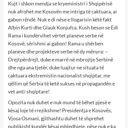
Kujt i shkon mendja se kryeministri i Shqipërisë
nuk afrohet me Kosovën me intriga të caktuara, ai
gabon rëndë. Nuk e di nëse e llogarisin këtë fakt
Albin Kurti dhe Glauk Konjufca. Kush beson se Edi
Rama i kundërvihet vërtet planeve serbe në
Kosovë, sërishmi ai gabon! Rama u shërben
planeve dhe projekteve serbe në dy mënyra: –
Drejtpërdrejt, duke e marrë në mbrojtje Serbinë
dhe nga ana tjetër, duke luajtur ne situata të
caktuara ekstremistin nacionalist shqiptar, me
qëllim që Serbia të ketë sukses në propagandën e
vet anti-shqiptare!
Opozita nuk duhet e nuk mund të bëhet pjesë e
kësaj loje të rrezikshme! Presidentja e Kosovës,
Vjosa Osmani, gjithashtu duhet të shprehet
publikisht kundër kësaj mbledhjeje, nëse nuk e ka