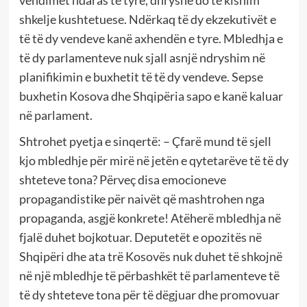
shkelje kushtetuese. Ndërkaq të dy ekzekutivët e
të të dy vendeve kanë axhendën e tyre. Mbledhja e
të dy parlamenteve nuk sjall asnjë ndryshim në
planifikimin e buxhetit të të dy vendeve. Sepse
buxhetin Kosova dhe Shqipëria sapo e kanë kaluar
në parlament.
Shtrohet pyetja e sinqertë: – Çfarë mund të sjell
kjo mbledhje për mirë në jetën e qytetarëve të të dy
shteteve tona? Përveç disa emocioneve
propagandistike për naivët që mashtrohen nga
propaganda, asgjë konkrete! Atëherë mbledhja në
fjalë duhet bojkotuar. Deputetët e opozitës në
Shqipëri dhe ata trë Kosovës nuk duhet të shkojnë
në një mbledhje të përbashkët të parlamenteve të
të dy shteteve tona për të dëgjuar dhe promovuar