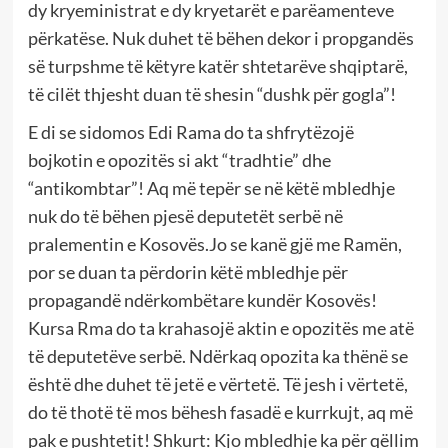
dy kryeministrat e dy kryetarët e parëamenteve
përkatëse. Nuk duhet të bëhen dekor i propgandës
së turpshme të këtyre katër shtetarëve shqiptarë,
të cilët thjesht duan të shesin “dushk për gogla”!
E di se sidomos Edi Rama do ta shfrytëzojë
bojkotin e opozitës si akt “tradhtie” dhe
“antikombtar”! Aq më tepër se në këtë mbledhje
nuk do të bëhen pjesë deputetët serbë në
pralementin e Kosovës.Jo se kanë gjë me Ramën,
por se duan ta përdorin këtë mbledhje për
propagandë ndërkombëtare kundër Kosovës!
Kursa Rma do ta krahasojë aktin e opozitës me atë
të deputetëve serbë. Ndërkaq opozita ka thënë se
është dhe duhet të jetë e vërtetë. Të jesh i vërtetë,
do të thotë të mos bëhesh fasadë e kurrkujt, aq më
pak e pushtetit! Shkurt: Kjo mbledhje ka për qëllim