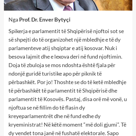
Nga
Prof. Dr. Enver Bytyçi
Spikerja e parlamentit të Shqipërisë njoftoi sot se
së shpejti do të organizohet një mbledhje e të dy
parlamenteve atij shqiptar e atij kosovar. Nuk i
besova lajmit dhe e lexova deri në fund njoftimin.
Doja të zbuloja se mos ndoshta është fjala për
ndonjë guridë turistike apo për piknik të
përbashkët. Por jo! Thoshte se do të ketë mbledhje
të përbashkët të parlamentit të Shqipërisë dhe
parlamentit të Kosovës. Pastaj, disa orë më vonë, u
njoftua se në fillim do të flasin dy
kreyeparlamentrët dhe në fund edhe dy
kryeministrat! Në këtë moment “më doli gjumi”. Të
dy vendet tona janë në fushatë elektorale. Sapo