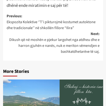
dhënë ende miratimin e saj për të!
Post
Previous:
Ekspozita Kolektive ‘’T’i pikturojmë kostumet autoktone
navigation
dhe tradicionale’’ në shkollën fillore “Ilira”
Next:
Dikush që në moshën e pjekur largohet nga atdheu dhe e
harron gjuhën e nanës, nuk e meriton vëmendjen e
bashkatdhetarëve të saj.
More Stories