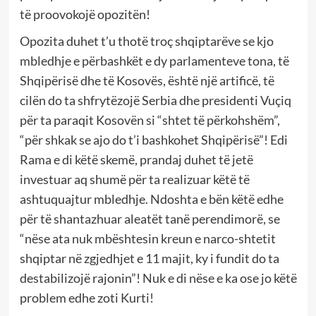
të proovokojë opozitën!
Opozita duhet t’u thotë troç shqiptarëve se kjo
mbledhje e përbashkët e dy parlamenteve tona, të
Shqipërisë dhe të Kosovës, është një artificë, të
cilën do ta shfrytëzojë Serbia dhe presidenti Vuçiq
për ta paraqit Kosovën si “shtet të përkohshëm”,
“për shkak se ajo do t’i bashkohet Shqipërisë”! Edi
Rama e di këtë skemë, prandaj duhet të jetë
investuar aq shumë për ta realizuar këtë të
ashtuquajtur mbledhje. Ndoshta e bën këtë edhe
për të shantazhuar aleatët tanë perendimorë, se
“nëse ata nuk mbështesin kreun e narco-shtetit
shqiptar në zgjedhjet e 11 majit, ky i fundit do ta
destabilizojë rajonin”! Nuk e di nëse e ka ose jo këtë
problem edhe zoti Kurti!