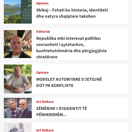
Opinion
Shikaj – Fshati ku historia, identiteti
dhe natyra shqiptare takohen
Editorial
Republika mbi interesat politike:
sovraniteti i qytetarëve,
kushtetutshmëria dhe përgjegjësia
shtetërore
Opinion
MODELET AUTORITARE S’JETOJNË
DOT PA KONFLIKTE
Art Kulture
ZËMËRIMI I DISIDENTIT TË
PËRHERSHËM…
Art Kulture