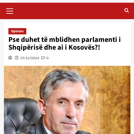
Primary
Menu
Opinion
Pse duhet të mblidhen parlamenti i
Shqipërisë dhe ai i Kosovës?!
15/12/2024
0