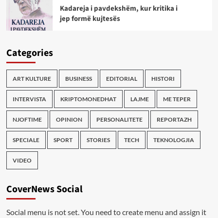
Kadareja i pavdekshëm, kur kritika i
jep formë kujtesës
Categories
ART KULTURE
BUSINESS
EDITORIAL
HISTORI
INTERVISTA
KRIPTOMONEDHAT
LAJME
ME TEPER
NJOFTIME
OPINION
PERSONALITETE
REPORTAZH
SPECIALE
SPORT
STORIES
TECH
TEKNOLOGJIA
VIDEO
CoverNews Social
Social menu is not set. You need to create menu and assign it