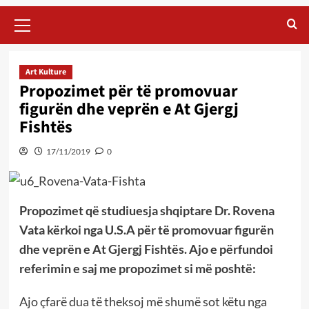
Primary
Menu
Art Kulture
Propozimet për të promovuar
figurën dhe veprën e At Gjergj
Fishtës
17/11/2019
0
Propozimet që studiuesja shqiptare Dr. Rovena
Vata kërkoi nga U.S.A për të promovuar figurën
dhe veprën e At Gjergj Fishtës. Ajo e përfundoi
referimin e saj me propozimet si më poshtë:
Ajo çfarë dua të theksoj më shumë sot këtu nga