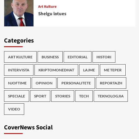
Art Kulture
Shelgu lotues
Categories
ART KULTURE
BUSINESS
EDITORIAL
HISTORI
INTERVISTA
KRIPTOMONEDHAT
LAJME
ME TEPER
NJOFTIME
OPINION
PERSONALITETE
REPORTAZH
SPECIALE
SPORT
STORIES
TECH
TEKNOLOGJIA
VIDEO
CoverNews Social