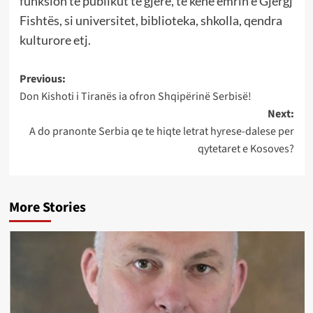
funksion të publikut të gjerë, të kenë emrin e Gjergj
Fishtës, si universitet, biblioteka, shkolla, qendra
kulturore etj.
Post
Previous:
Don Kishoti i Tiranës ia ofron Shqipërinë Serbisë!
navigation
Next:
A do pranonte Serbia qe te hiqte letrat hyrese-dalese per
qytetaret e Kosoves?
More Stories