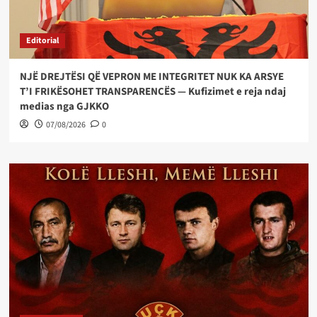
Editorial
NJË DREJTËSI QË VEPRON ME INTEGRITET NUK KA ARSYE
T’I FRIKËSOHET TRANSPARENCËS — Kufizimet e reja ndaj
medias nga GJKKO
07/08/2026
0