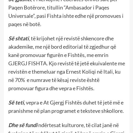
Paqen Botërore, titullin “Ambasador i Paqes
Universale”, pasi Fishta ishte edhe një promovues i
paqes në botë.
Së shtati
, të krijohet një revistë shkencore dhe
akademike, me një bord editorial të zgjedhur që
kanë promovuar figurën e Fishtës, me emrin
GJERGJ FISHTA. Kjo revistë të jetë ekuivalente me
revistën e themeluar nga Ernest Koliqi në Itali, ku
në 70% e numrave të kësaj reviste është
promovuar figura dhe vepra e Fishtës.
Së teti,
vepra e At Gjergj Fishtës duhet të jetë më e
pranishme në plan programet e teksteve shkollore.
Dhe së fundi
ndërtesat kulturore, të cilat janë në