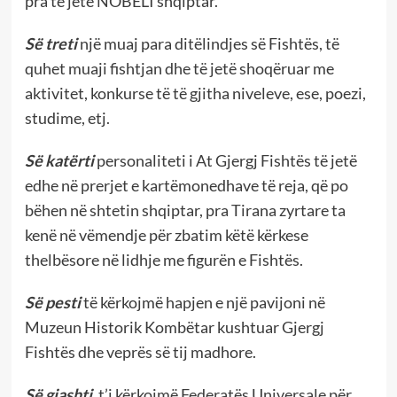
pra të jetë NOBELI shqiptar.
Së treti
një muaj para ditëlindjes së Fishtës, të
quhet muaji fishtjan dhe të jetë shoqëruar me
aktivitet, konkurse të të gjitha niveleve, ese, poezi,
studime, etj.
Së katërti
personaliteti i At Gjergj Fishtës të jetë
edhe në prerjet e kartëmonedhave të reja, që po
bëhen në shtetin shqiptar, pra Tirana zyrtare ta
kenë në vëmendje për zbatim këtë kërkese
thelbësore në lidhje me figurën e Fishtës.
Së pesti
të kërkojmë hapjen e një pavijoni në
Muzeun Historik Kombëtar kushtuar Gjergj
Fishtës dhe veprës së tij madhore.
Së gjashti
, t’i kërkojmë Federatës Universale për