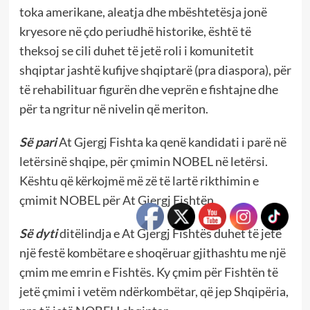
toka amerikane, aleatja dhe mbështetësja jonë
kryesore në çdo periudhë historike, është të
theksoj se cili duhet të jetë roli i komunitetit
shqiptar jashtë kufijve shqiptarë (pra diaspora), për
të rehabilituar figurën dhe veprën e fishtajne dhe
për ta ngritur në nivelin që meriton.
Së pari
At Gjergj Fishta ka qenë kandidati i parë në
letërsinë shqipe, për çmimin NOBEL në letërsi.
Kështu që kërkojmë më zë të lartë rikthimin e
çmimit NOBEL për At Gjergj Fishtën.
Së dyti
ditëlindja e At Gjergj Fishtës duhet të jetë
një festë kombëtare e shoqëruar gjithashtu me një
çmim me emrin e Fishtës. Ky çmim për Fishtën të
jetë çmimi i vetëm ndërkombëtar, që jep Shqipëria,