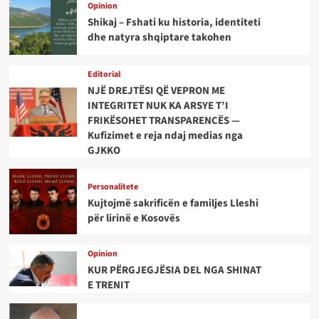
Opinion
Shikaj – Fshati ku historia, identiteti
dhe natyra shqiptare takohen
Editorial
NJË DREJTËSI QË VEPRON ME
INTEGRITET NUK KA ARSYE T’I
FRIKËSOHET TRANSPARENCËS —
Kufizimet e reja ndaj medias nga
GJKKO
Personalitete
Kujtojmë sakrificën e familjes Lleshi
për lirinë e Kosovës
Opinion
KUR PËRGJEGJËSIA DEL NGA SHINAT
E TRENIT