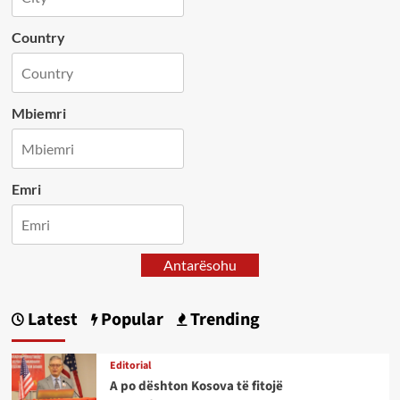
Country
Mbiemri
Emri
Antarësohu
Latest
Popular
Trending
Editorial
A po dështon Kosova të fitojë