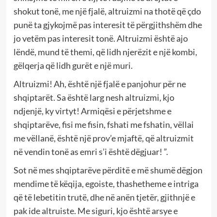
shokut tonë, me një fjalë, altruizmi na thotë që çdo
punë ta gjykojmë pas interesit të përgjithshëm dhe
jo vetëm pas interesit tonë. Altruizmi është ajo
lëndë, mund të themi, që lidh njerëzit e një kombi,
gëlqerja që lidh gurët e një muri.
Altruizmi! Ah, është një fjalë e panjohur për ne
shqiptarët. Sa është larg nesh altruizmi, kjo
ndjenjë, ky virtyt! Armiqësi e përjetshme e
shqiptarëve, fisi me fisin, fshati me fshatin, vëllai
me vëllanë, është një prov’e mjaftë, që altruizmit
në vendin tonë as emri s’i është dëgjuar! ”.
Sot në mes shqiptarëve përditë e më shumë dëgjon
mendime të këqija, egoiste, thashetheme e intriga
që të lebetitin trutë, dhe në anën tjetër, gjithnjë e
pak ide altruiste. Me siguri, kjo është arsye e