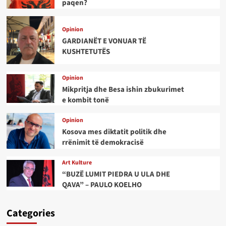
paqen?
Opinion
GARDIANËT E VONUAR TË
KUSHTETUTËS
Opinion
Mikpritja dhe Besa ishin zbukurimet
e kombit tonë
Opinion
Kosova mes diktatit politik dhe
rrënimit të demokracisë
Art Kulture
“BUZË LUMIT PIEDRA U ULA DHE
QAVA” – PAULO KOELHO
Categories