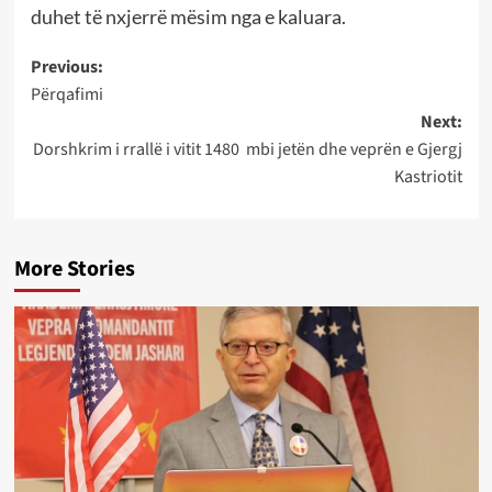
duhet të nxjerrë mësim nga e kaluara.
Post
Previous:
Përqafimi
navigation
Next:
Dorshkrim i rrallë i vitit 1480 mbi jetën dhe veprën e Gjergj
Kastriotit
More Stories