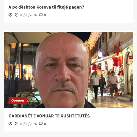
A po dështon Kosova të fitojë paqen?
09/08/2026
0
Opinion
GARDIANËT E VONUAR TË KUSHTETUTËS
09/08/2026
0