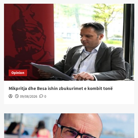
Opinion
Mikpritja dhe Besa ishin zbukurimet e kombit tonë
09/08/2026
0