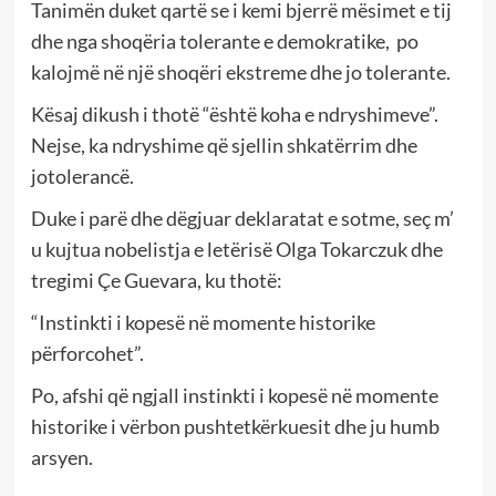
Tanimën duket qartë se i kemi bjerrë mësimet e tij
dhe nga shoqëria tolerante e demokratike, po
kalojmë në një shoqëri ekstreme dhe jo tolerante.
Kësaj dikush i thotë “është koha e ndryshimeve”.
Nejse, ka ndryshime që sjellin shkatërrim dhe
jotolerancë.
Duke i parë dhe dëgjuar deklaratat e sotme, seç m’
u kujtua nobelistja e letërisë Olga Tokarczuk dhe
tregimi Çe Guevara, ku thotë:
“Instinkti i kopesë në momente historike
përforcohet”.
Po, afshi që ngjall instinkti i kopesë në momente
historike i vërbon pushtetkërkuesit dhe ju humb
arsyen.