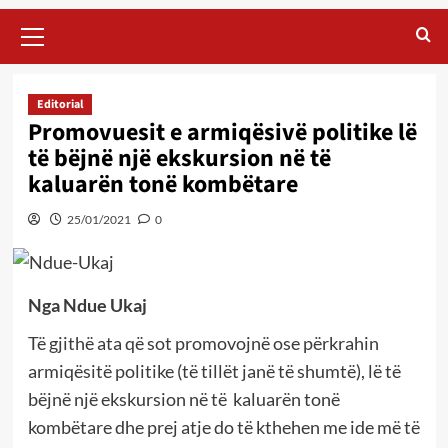
Primary
Menu
Editorial
Promovuesit e armiqësivë politike lë
të bëjnë një ekskursion në të
kaluarën tonë kombëtare
25/01/2021
0
Nga Ndue Ukaj
Të gjithë ata që sot promovojnë ose përkrahin
armiqësitë politike (të tillët janë të shumtë), lë të
bëjnë një ekskursion në të kaluarën tonë
kombëtare dhe prej atje do të kthehen me ide më të