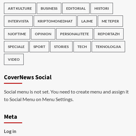
ART KULTURE
BUSINESS
EDITORIAL
HISTORI
INTERVISTA
KRIPTOMONEDHAT
LAJME
ME TEPER
NJOFTIME
OPINION
PERSONALITETE
REPORTAZH
SPECIALE
SPORT
STORIES
TECH
TEKNOLOGJIA
VIDEO
CoverNews Social
Social menu is not set. You need to create menu and assign it
to Social Menu on Menu Settings.
Meta
Log in