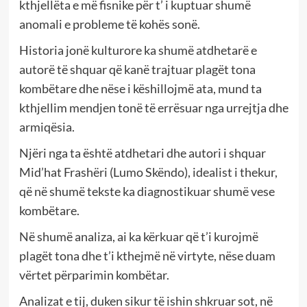
kthjellëta e më fisnike për t’ i kuptuar shumë
anomali e probleme të kohës sonë.
Historia jonë kulturore ka shumë atdhetarë e
autorë të shquar që kanë trajtuar plagët tona
kombëtare dhe nëse i këshillojmë ata, mund ta
kthjellim mendjen tonë të errësuar nga urrejtja dhe
armiqësia.
Njëri nga ta është atdhetari dhe autori i shquar
Mid’hat Frashëri (Lumo Skëndo), idealist i thekur,
që në shumë tekste ka diagnostikuar shumë vese
kombëtare.
Në shumë analiza, ai ka kërkuar që t’i kurojmë
plagët tona dhe t’i kthejmë në virtyte, nëse duam
vërtet përparimin kombëtar.
Analizat e tij, duken sikur të ishin shkruar sot, në