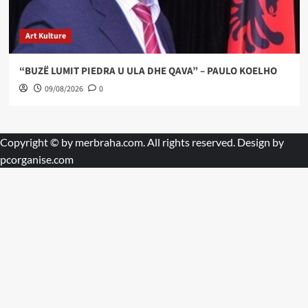
Art Kulture
“BUZË LUMIT PIEDRA U ULA DHE QAVA” – PAULO KOELHO
09/08/2026
0
Copyright © by
merbraha.com
. All rights reserved. Design by
pcorganise.com