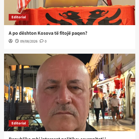
Editorial
A po dështon Kosova të fitojë paqen?
09/08/2026
0
Editorial