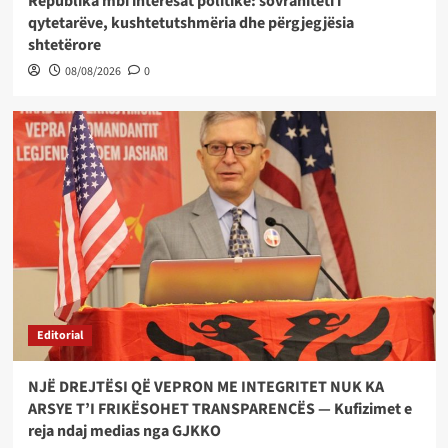
Republika mbi interesat politike: sovraniteti i
qytetarëve, kushtetutshmëria dhe përgjegjësia
shtetërore
08/08/2026
0
Editorial
NJË DREJTËSI QË VEPRON ME INTEGRITET NUK KA
ARSYE T’I FRIKËSOHET TRANSPARENCËS — Kufizimet e
reja ndaj medias nga GJKKO