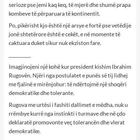
serioze pse jemi kaq keq, të mjerë dhe shumë prapa
kombeve të përparuara të kontinentit.
Po, pikërisht kjo është një arsye e fortë pse vetëdije
jonë shtetërore është e cekët, e në momente të
caktuara duket sikur nuk ekziston fare.
__________
Imagjinojeni një kohë kur president kishim Ibrahim
Rugovën. Njëri nga postulatet e punës së tij lidhej
me fjalinë e mirënjohur: të ndërtojmë një shoqëri
demokratike dhe tolerante.
Rugova me urtësi i fashiti dallimet e mëdha, nuk u
rrëmbye kurrë nga instinkti i turmave dhe në çdo
deklaratë promovonte veç tolerancën dhe vlerat
demokratike.