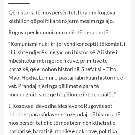
__________
Që historia të mos përsëritet, Ibrahim Rugova
këshillon që politika të nxjerrë mësim nga ajo.
Rugova për komunizmin ndër të tjera thotë:
“Komunizmi nuk i krijoi vend konceptit të kombit, i
cili ishte ndjerë si negacion i historisë. Ai ishte i
mbështetur mbi një ide fiktive, primitive të
barazisë, që e mohon historinë. Shefat si – Tito,
Mao, Hoxha, Lenini…-pastaj fabrikuan historinë e
vet. Prandaj njëri nga qëllimet e para të
komunizmit ishte që të qëllonte intelektualët.”
E Kosova e ideve dhe idealeve të Rugovës sot
ndodhet para sfidave serioze, ndaj, që historia të
mos përsëritet dhe të mos biem nën kthetrat e
barbarisë, barazisë utopike e dokrrave, politika