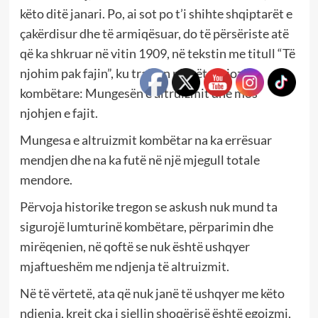
këto ditë janari. Po, ai sot po t’i shihte shqiptarët e
çakërdisur dhe të armiqësuar, do të përsëriste atë
që ka shkruar në vitin 1909, në tekstin me titull “Të
njohim pak fajin”, ku trajton plagët seriozë
kombëtare: Mungesën e altruizmit dhe mos
njohjen e fajit.
Mungesa e altruizmit kombëtar na ka errësuar
mendjen dhe na ka futë në një mjegull totale
mendore.
Përvoja historike tregon se askush nuk mund ta
sigurojë lumturinë kombëtare, përparimin dhe
mirëqenien, në qoftë se nuk është ushqyer
mjaftueshëm me ndjenja të altruizmit.
Në të vërtetë, ata që nuk janë të ushqyer me këto
ndjenja, krejt çka i sjellin shoqërisë është egoizmi,