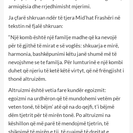
armiqësia dhe rrjedhimisht mjerimi.
Ja çfarë shkruan ndër të tjera Mid’hat Frashëri në
tekstin në fjalë shkruan:
“Një komb është një familje madhe që ka nevojë
për të gjithë të mirat e së voglës: shkuarja e mirë,
harmonia, bashkëpunimi këtu janë shumë më të
nevojshme se te familja. Për lumturinë e një kombi
duhet që njeriu të ketë këtë virtyt, që në frëngjisht i
thonë altruizëm.
Altruizmi është vetia fare kundër egoizmit:
egoizmi na urdhëron që të mundohemi vetëm për
veten tonë, të bëjm’ atë që na do qejfi, t’i bëjmë
dëm tjetrit për të mirën tonë. Po altruizmi na
këshillon që më parë të mendojmë tjetrin, të
shikojmë të mirën e tij, të ruajmë të drejtat e