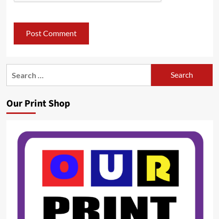
Search
for:
Our Print Shop