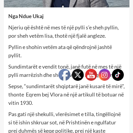
Nga Ndue Ukaj
Njeriu që është në mes të një pylli s’e sheh pyllin,
por sheh vetëm lisa, thotë një fjalë angleze.
Pyllin e shohin vetëm ata që qëndrojnë jashtë
pyllit.
Sundimtarët e vendit tonë, janë futë në mes të një
pylli marrëzish dhe shohin vetëm armiq e marrëzi.
Sepse, “sundimtarët shqiptarë janë kusarë të mirë”,
thonte Eqrem bej Vlora në një artikull të botuar në
vitin 1930.
Pas gati një shekulli, vlerësimet e tilla, tingëllojnë
si të ishin shkruar sot, në Prishtinën e ngulfatur
prej duhmës së keqe politike, prej një kaste