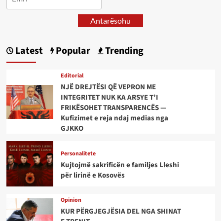
Antarësohu
Latest
Popular
Trending
Editorial
NJË DREJTËSI QË VEPRON ME
INTEGRITET NUK KA ARSYE T’I
FRIKËSOHET TRANSPARENCËS —
Kufizimet e reja ndaj medias nga
GJKKO
Personalitete
Kujtojmë sakrificën e familjes Lleshi
për lirinë e Kosovës
Opinion
KUR PËRGJEGJËSIA DEL NGA SHINAT