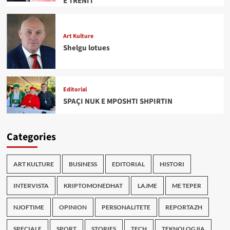
E TRENIT
Art Kulture
Shelgu lotues
Editorial
SPAÇI NUK E MPOSHTI SHPIRTIN
Categories
ART KULTURE
BUSINESS
EDITORIAL
HISTORI
INTERVISTA
KRIPTOMONEDHAT
LAJME
ME TEPER
NJOFTIME
OPINION
PERSONALITETE
REPORTAZH
SPECIALE
SPORT
STORIES
TECH
TEKNOLOGJIA