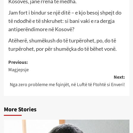
Kosovës, janë rrena të mëdha.
Jam fort i bindur se një ditë – e kjo besoj shpejt do
të ndodhë e të shkruhet: si bani vaki e ra dergja
antiperëndimore në Kosovë?
Atëherë, shumëkush do të turpërohet, po, do të
turpërohet, por për shumëçka do të bëhet vonë.
Post
Previous:
Magjepsje
navigation
Next:
Nga zero probleme me fqinjët, në Luftë të Ftohtë si Enveri!
More Stories