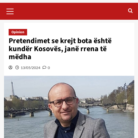
Primary
Menu
Opinion
Pretendimet se krejt bota është
kundër Kosovës, janë rrena të
mëdha
13/05/2024
0