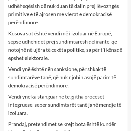
udhëheqësish që nuk duan të dalin prej lëvozhgës
primitive e të ajrosen me vlerat e demokracisë
perëndimore.
Kosova sot është vendi më i izoluar në Europë,
sepse udhëhiqet prej sundimtarësh delirantë, që
notojnë në ujëra të cekëta politike, sa për t’i kënaqë
epshet elektorale.
Vendi ynë është nën sanksione, për shkak të
sundimtarëve tanë, që nuk njohin asnjë parim të
demokracisë perëndimore.
Vendi ynë ka stanguar në të gjitha proceset
integruese, seper sundimtarët tanë janë mendje të
izoluara.
Prandaj, pretendimet se krejt bota është kundër