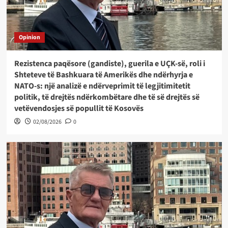
Opinion
Rezistenca paqësore (gandiste), guerila e UÇK-së, roli i
Shteteve të Bashkuara të Amerikës dhe ndërhyrja e
NATO-s: një analizë e ndërveprimit të legjitimitetit
politik, të drejtës ndërkombëtare dhe të së drejtës së
vetëvendosjes së popullit të Kosovës
02/08/2026
0