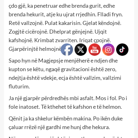
çdo gjë, ka penetruar edhe brenda gurit, edhe
brenda hekurit, atje ku ujrat rrjedhin. Flladi fryn.
Retë vallzojnë. Pulat kakarisin. Gjelat këndojnë.
Zogjtë cicërojnë. Dhelprat gënjejnë. Ujqit
kafshojnë. Krimbat zvarriten. Iriqat çpojnë.
Gjarpërinjtë helmojnë.
Sapo hyn në Magjepsje menjëherë e ndjen dhe
kupton se këtu, ngaqë gravitacioni është zero,
ndejtja është vdekje, ecja është vallzim, vallzimi
fluturim.
Ja një gjarpër përdredhës mbi asfalt. Mos i fol. Po i
fole inatoset. Të kthehet të kafshon e të helmon.
Qënit ja ka shkelur këmbën makina. Po ikën duke
çaluar rrëzë një gardhi me hunj dhe hekura.