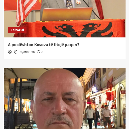
Editorial
A po dështon Kosova të fitojë paqen?
09/08/2026
0