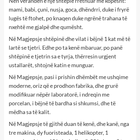
Nën verandën e një shtëpie rrethuar me kopësht:
mami, babi, çuni, nusja, goca, dhëndrri, duke i fryrë
lugës të ftohet, po knaqen duke ngrënë trahana të
nxehtë me gjalpë dhe qumësht.
Në Magjepsje shtëpinë dhe vilat i bëjnë 1 kat më të
lartë se tjetri. Edhe po ta kenë mbaruar, po panë
shtëpinë e tjetrin sa e tyrja, thërresin urgjent
ustallarët, shtojnë katin e munguar.
Në Magjepsje, pasi i prishin dhëmbët me ushqime
moderne, oriz që e prodhon fabrika, dhe grurë
modifikuar nëpër laboratorë, i ndreqin me
porcelan, i bëjnë të bardha si shkumsi, dhe të
mëdha sa të kalit.
Në Magjepsje të gjithë duan të kenë, dhe kanë, nga
tre makina, dy fuoristeada, 1 helikopter, 1