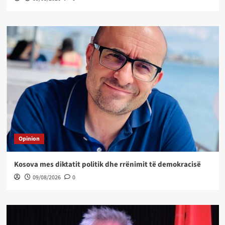
Opinion
Kosova mes diktatit politik dhe rrënimit të demokracisë
09/08/2026
0