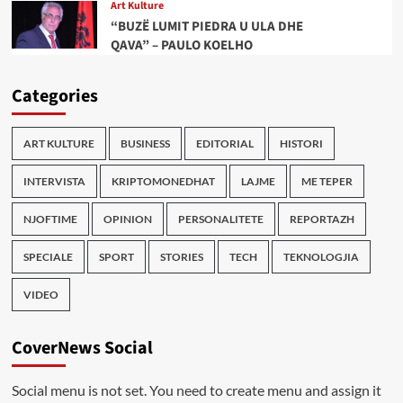
Art Kulture
“BUZË LUMIT PIEDRA U ULA DHE
QAVA” – PAULO KOELHO
Categories
ART KULTURE
BUSINESS
EDITORIAL
HISTORI
INTERVISTA
KRIPTOMONEDHAT
LAJME
ME TEPER
NJOFTIME
OPINION
PERSONALITETE
REPORTAZH
SPECIALE
SPORT
STORIES
TECH
TEKNOLOGJIA
VIDEO
CoverNews Social
Social menu is not set. You need to create menu and assign it