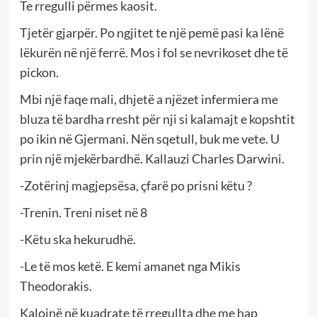
Te rregulli përmes kaosit.
Tjetër gjarpër. Po ngjitet te një pemë pasi ka lënë
lëkurën në një ferrë. Mos i fol se nevrikoset dhe të
pickon.
Mbi një faqe mali, dhjetë a njëzet infermiera me
bluza të bardha rresht për nji si kalamajt e kopshtit
po ikin në Gjermani. Nën sqetull, buk me vete. U
prin një mjekërbardhë. Kallauzi Charles Darwini.
-Zotërinj magjepsësa, çfarë po prisni këtu ?
-Trenin. Treni niset në 8
-Këtu ska hekurudhë.
-Le të mos ketë. E kemi amanet nga Mikis
Theodorakis.
Kalojnë në kuadrate të rregullta dhe me hap