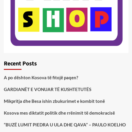
Recent Posts
A po dështon Kosova të fitojë paqen?
GARDIANËT E VONUAR TË KUSHTETUTËS
Mikpritja dhe Besa ishin zbukurimet e kombit tonë
Kosova mes diktatit politik dhe rrënimit të demokracisë
“BUZË LUMIT PIEDRA U ULA DHE QAVA” – PAULO KOELHO