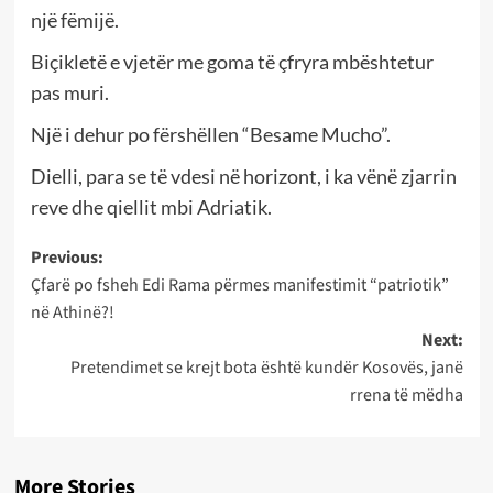
një fëmijë.
Biçikletë e vjetër me goma të çfryra mbështetur
pas muri.
Një i dehur po fërshëllen “Besame Mucho”.
Dielli, para se të vdesi në horizont, i ka vënë zjarrin
reve dhe qiellit mbi Adriatik.
Post
Previous:
Çfarë po fsheh Edi Rama përmes manifestimit “patriotik”
navigation
në Athinë?!
Next:
Pretendimet se krejt bota është kundër Kosovës, janë
rrena të mëdha
More Stories