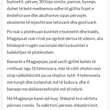
bulmetit, përveç 30 lloje simite, panine, byreqe,
duhet të ketë medoemos edhe të gjitha llojet e
ëmbëlsirave dhe akulloreve sipas përvojës
ekselente të mjeshtrave tetovarë dhe gostivarë.
Po nuk u plotësuan kushtet e bulmetit dhe bukës,
Magjepsat nuk rrinë pa ngrënë derisa të vdesin, ata
bllokojnë rrugën nacionale derisa kushtet e
babëzitjes të plotësohen.
Banorët e Magjepsjes janë secili gjithë kohës të
rrethuar nga 10 televizora, mbi të cilët shohin non
stop njëkohësisht pa ua shqitur sytë: 4 telenovela
me turqit dhe turkeshat më të bukura, dhe 6
banaqe me dallaverexhinjtë më të ndyrë.
Në Magjepsje kanë një huq: Shkojnë te e vërteta
përmes rrenës. Te ndërtimi përmes shkatërrimit.