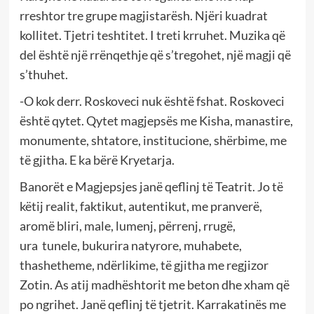
rreshtor tre grupe magjistarësh. Njëri kuadrat
kollitet. Tjetri teshtitet. I treti krruhet. Muzika që
del është një rrënqethje që s’tregohet, një magji që
s’thuhet.
-O kok derr. Roskoveci nuk është fshat. Roskoveci
është qytet. Qytet magjepsës me Kisha, manastire,
monumente, shtatore, institucione, shërbime, me
të gjitha. E ka bërë Kryetarja.
Banorët e Magjepsjes janë qeflinj të Teatrit. Jo të
këtij realit, faktikut, autentikut, me pranverë,
aromë bliri, male, lumenj, përrenj, rrugë,
ura tunele, bukurira natyrore, muhabete,
thashetheme, ndërlikime, të gjitha me regjizor
Zotin. As atij madhështorit me beton dhe xham që
po ngrihet. Janë qeflinj të tjetrit. Karrakatinës me