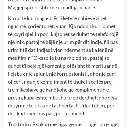
Magjepsja do ishte më e madhja kënaqësi.
Ka raste kur magjepsësi i këtyre nahieve zihet
ngushtë, çorientohet, vuan. Kjo ndodh kur i duhet
të kqyri qiellin por i kujtohet se duhet të telefonojë
një mik, pastaj të bëjë një urim për ditlindje, fill pas
urimit të datlindjes i vjen ndërment se ka lënë në
mes filmin “O kasolle ku na mblodhe”, pastaj se
duhet t’i bëjë një koment plotësisht të merituar në
Fejsbuk një spiuni, një korrupsionisti, dhe një çuni
oficeri, nga një kompliment të thukët secilës prej
tre mikeshave që kanë kohë që komplimentin e
presin, kupa është mbushur e po derdhet, dhe disa
detyrime të tjera që tashpërtash s’i kujtohen, por
do i kujtohen pas pak, po s’u çmend.
Traktorin që shkon me zigzage mes rrugës po e nget