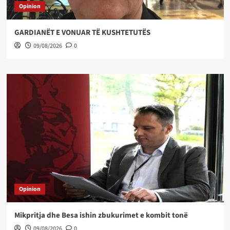
Opinion
GARDIANËT E VONUAR TË KUSHTETUTËS
09/08/2026
0
Opinion
Mikpritja dhe Besa ishin zbukurimet e kombit tonë
09/08/2026
0