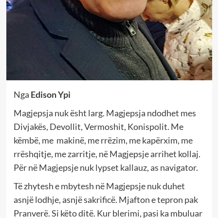
Nga
Edison Ypi
Magjepsja nuk ësht larg. Magjepsja ndodhet mes
Divjakës, Devollit, Vermoshit, Konispolit. Me
këmbë, me makinë, me rrëzim, me kapërxim, me
rrëshqitje, me zarritje, në Magjepsje arrihet kollaj.
Për në Magjepsje nuk lypset kallauz, as navigator.
Të zhytesh e mbytesh në Magjepsje nuk duhet
asnjë lodhje, asnjë sakrificë. Mjafton e tepron pak
Pranverë. Si këto ditë. Kur blerimi, pasi ka mbuluar