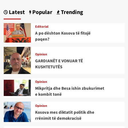
Latest
Popular
Trending
Editorial
A po dështon Kosova të fitojë
paqen?
Opinion
GARDIANËT E VONUAR TË
KUSHTETUTËS
Opinion
Mikpritja dhe Besa ishin zbukurimet
e kombit tonë
Opinion
Kosova mes diktatit politik dhe
rrënimit të demokracisë