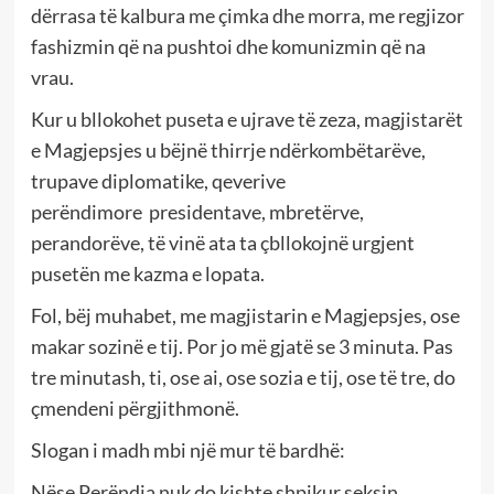
dërrasa të kalbura me çimka dhe morra, me regjizor
fashizmin që na pushtoi dhe komunizmin që na
vrau.
Kur u bllokohet puseta e ujrave të zeza, magjistarët
e Magjepsjes u bëjnë thirrje ndërkombëtarëve,
trupave diplomatike, qeverive
perëndimore presidentave, mbretërve,
perandorëve, të vinë ata ta çbllokojnë urgjent
pusetën me kazma e lopata.
Fol, bëj muhabet, me magjistarin e Magjepsjes, ose
makar sozinë e tij. Por jo më gjatë se 3 minuta. Pas
tre minutash, ti, ose ai, ose sozia e tij, ose të tre, do
çmendeni përgjithmonë.
Slogan i madh mbi një mur të bardhë:
Nëse Perëndia nuk do kishte shpikur seksin,