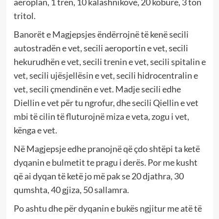
aeroplan, 1 tren, 10 kalashnikovë, 20 kobure, 3 ton
tritol.
Banorët e Magjepsjes ëndërrojnë të kenë secili
autostradën e vet, secili aeroportin e vet, secili
hekurudhën e vet, secili trenin e vet, secili spitalin e
vet, secili ujësjellësin e vet, secili hidrocentralin e
vet, secili çmendinën e vet. Madje secili edhe
Diellin e vet për tu ngrofur, dhe secili Qiellin e vet
mbi të cilin të fluturojnë miza e veta, zogu i vet,
kënga e vet.
Në Magjepsje edhe pranojnë që çdo shtëpi ta ketë
dyqanin e bulmetit te pragu i derës. Por me kusht
që ai dyqan të ketë jo më pak se 20 djathra, 30
qumshta, 40 gjiza, 50 sallamra.
Po ashtu dhe për dyqanin e bukës ngjitur me atë të