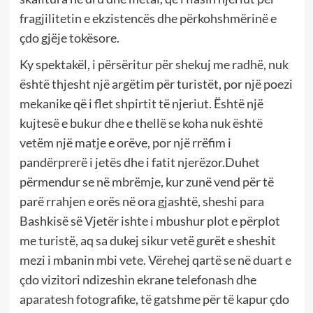
fragjilitetin e ekzistencës dhe përkohshmërinë e
çdo gjëje tokësore.
Ky spektakël, i përsëritur për shekuj me radhë, nuk
është thjesht një argëtim për turistët, por një poezi
mekanike që i flet shpirtit të njeriut. Është një
kujtesë e bukur dhe e thellë se koha nuk është
vetëm një matje e orëve, por një rrëfim i
pandërprerë i jetës dhe i fatit njerëzor.Duhet
përmendur se në mbrëmje, kur zunë vend për të
parë rrahjen e orës në ora gjashtë, sheshi para
Bashkisë së Vjetër ishte i mbushur plot e përplot
me turistë, aq sa dukej sikur vetë gurët e sheshit
mezi i mbanin mbi vete. Vërehej qartë se në duart e
çdo vizitori ndizeshin ekrane telefonash dhe
aparatesh fotografike, të gatshme për të kapur çdo