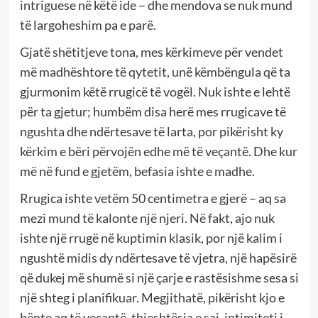
intriguese në këtë ide – dhe mendova se nuk mund
të largoheshim pa e parë.
Gjatë shëtitjeve tona, mes kërkimeve për vendet
më madhështore të qytetit, unë këmbëngula që ta
gjurmonim këtë rrugicë të vogël. Nuk ishte e lehtë
për ta gjetur; humbëm disa herë mes rrugicave të
ngushta dhe ndërtesave të larta, por pikërisht ky
kërkim e bëri përvojën edhe më të veçantë. Dhe kur
më në fund e gjetëm, befasia ishte e madhe.
Rrugica ishte vetëm 50 centimetra e gjerë – aq sa
mezi mund të kalonte një njeri. Në fakt, ajo nuk
ishte një rrugë në kuptimin klasik, por një kalim i
ngushtë midis dy ndërtesave të vjetra, një hapësirë
që dukej më shumë si një çarje e rastësishme sesa si
një shteg i planifikuar. Megjithatë, pikërisht kjo e
bënte aq të veçantë, thjeshtësia e saj, intimiteti i