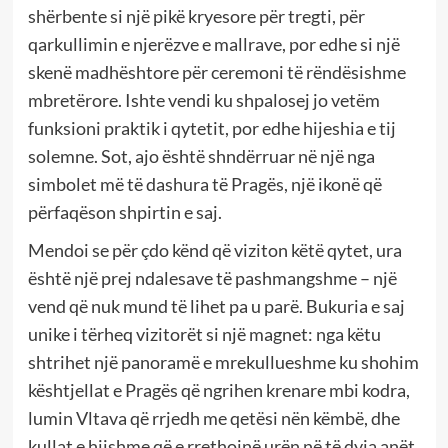
shërbente si një pikë kryesore për tregti, për
qarkullimin e njerëzve e mallrave, por edhe si një
skenë madhështore për ceremoni të rëndësishme
mbretërore. Ishte vendi ku shpalosej jo vetëm
funksioni praktik i qytetit, por edhe hijeshia e tij
solemne. Sot, ajo është shndërruar në një nga
simbolet më të dashura të Pragës, një ikonë që
përfaqëson shpirtin e saj.
Mendoi se për çdo kënd që viziton këtë qytet, ura
është një prej ndalesave të pashmangshme – një
vend që nuk mund të lihet pa u parë. Bukuria e saj
unike i tërheq vizitorët si një magnet: nga këtu
shtrihet një panoramë e mrekullueshme ku shohim
kështjellat e Pragës që ngrihen krenare mbi kodra,
lumin Vltava që rrjedh me qetësi nën këmbë, dhe
kullat e hijshme që e rrethojnë urën në të dyja anët,