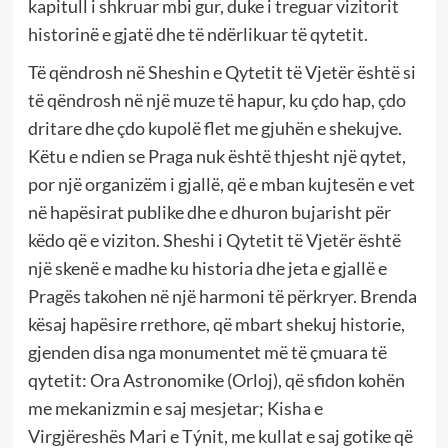
kapitull i shkruar mbi gur, duke i treguar vizitorit
historinë e gjatë dhe të ndërlikuar të qytetit.
Të qëndrosh në Sheshin e Qytetit të Vjetër është si
të qëndrosh në një muze të hapur, ku çdo hap, çdo
dritare dhe çdo kupolë flet me gjuhën e shekujve.
Këtu e ndien se Praga nuk është thjesht një qytet,
por një organizëm i gjallë, që e mban kujtesën e vet
në hapësirat publike dhe e dhuron bujarisht për
këdo që e viziton. Sheshi i Qytetit të Vjetër është
një skenë e madhe ku historia dhe jeta e gjallë e
Pragës takohen në një harmoni të përkryer. Brenda
kësaj hapësire rrethore, që mbart shekuj historie,
gjenden disa nga monumentet më të çmuara të
qytetit: Ora Astronomike (Orloj), që sfidon kohën
me mekanizmin e saj mesjetar; Kisha e
Virgjëreshës Mari e Týnit, me kullat e saj gotike që