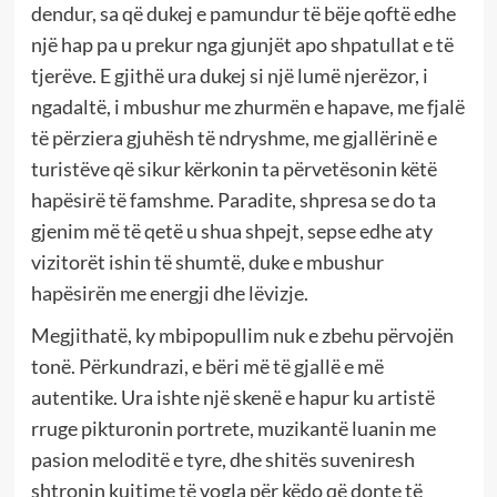
dendur, sa që dukej e pamundur të bëje qoftë edhe
një hap pa u prekur nga gjunjët apo shpatullat e të
tjerëve. E gjithë ura dukej si një lumë njerëzor, i
ngadaltë, i mbushur me zhurmën e hapave, me fjalë
të përziera gjuhësh të ndryshme, me gjallërinë e
turistëve që sikur kërkonin ta përvetësonin këtë
hapësirë të famshme. Paradite, shpresa se do ta
gjenim më të qetë u shua shpejt, sepse edhe aty
vizitorët ishin të shumtë, duke e mbushur
hapësirën me energji dhe lëvizje.
Megjithatë, ky mbipopullim nuk e zbehu përvojën
tonë. Përkundrazi, e bëri më të gjallë e më
autentike. Ura ishte një skenë e hapur ku artistë
rruge pikturonin portrete, muzikantë luanin me
pasion meloditë e tyre, dhe shitës suveniresh
shtronin kujtime të vogla për këdo që donte të