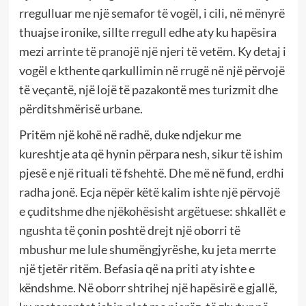
rregulluar me një semafor të vogël, i cili, në mënyrë
thuajse ironike, sillte rregull edhe aty ku hapësira
mezi arrinte të pranojë një njeri të vetëm. Ky detaj i
vogël e kthente qarkullimin në rrugë në një përvojë
të veçantë, një lojë të pazakontë mes turizmit dhe
përditshmërisë urbane.
Pritëm një kohë në radhë, duke ndjekur me
kureshtje ata që hynin përpara nesh, sikur të ishim
pjesë e një rituali të fshehtë. Dhe më në fund, erdhi
radha jonë. Ecja nëpër këtë kalim ishte një përvojë
e çuditshme dhe njëkohësisht argëtuese: shkallët e
ngushta të çonin poshtë drejt një oborri të
mbushur me lule shumëngjyrëshe, ku jeta merrte
një tjetër ritëm. Befasia që na priti aty ishte e
këndshme. Në oborr shtrihej një hapësirë e gjallë,