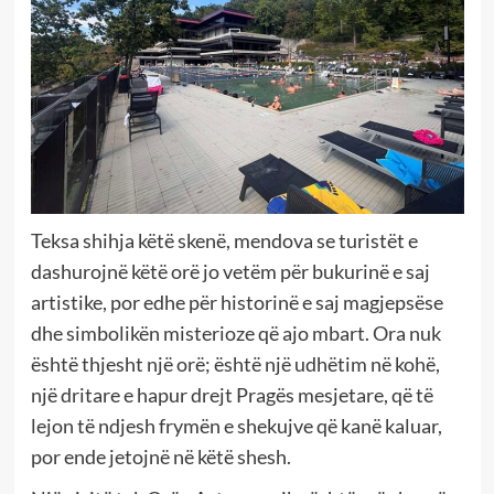
Teksa shihja këtë skenë, mendova se turistët e
dashurojnë këtë orë jo vetëm për bukurinë e saj
artistike, por edhe për historinë e saj magjepsëse
dhe simbolikën misterioze që ajo mbart. Ora nuk
është thjesht një orë; është një udhëtim në kohë,
një dritare e hapur drejt Pragës mesjetare, që të
lejon të ndjesh frymën e shekujve që kanë kaluar,
por ende jetojnë në këtë shesh.