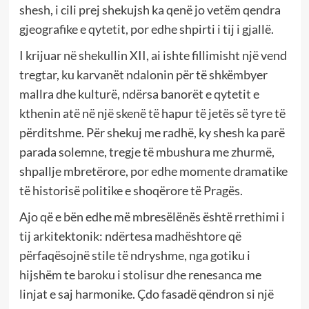
shesh, i cili prej shekujsh ka qenë jo vetëm qendra
gjeografike e qytetit, por edhe shpirti i tij i gjallë.
I krijuar në shekullin XII, ai ishte fillimisht një vend
tregtar, ku karvanët ndalonin për të shkëmbyer
mallra dhe kulturë, ndërsa banorët e qytetit e
kthenin atë në një skenë të hapur të jetës së tyre të
përditshme. Për shekuj me radhë, ky shesh ka parë
parada solemne, tregje të mbushura me zhurmë,
shpallje mbretërore, por edhe momente dramatike
të historisë politike e shoqërore të Pragës.
Ajo që e bën edhe më mbresëlënës është rrethimi i
tij arkitektonik: ndërtesa madhështore që
përfaqësojnë stile të ndryshme, nga gotiku i
hijshëm te baroku i stolisur dhe renesanca me
linjat e saj harmonike. Çdo fasadë qëndron si një