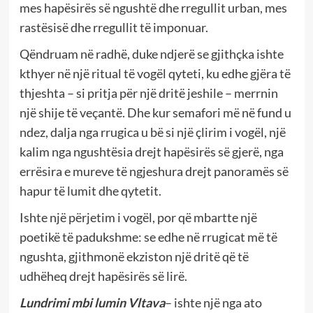
mes hapësirës së ngushtë dhe rregullit urban, mes
rastësisë dhe rregullit të imponuar.
Qëndruam në radhë, duke ndjerë se gjithçka ishte
kthyer në një ritual të vogël qyteti, ku edhe gjëra të
thjeshta – si pritja për një dritë jeshile – merrnin
një shije të veçantë. Dhe kur semafori më në fund u
ndez, dalja nga rrugica u bë si një çlirim i vogël, një
kalim nga ngushtësia drejt hapësirës së gjerë, nga
errësira e mureve të ngjeshura drejt panoramës së
hapur të lumit dhe qytetit.
Ishte një përjetim i vogël, por që mbartte një
poetikë të padukshme: se edhe në rrugicat më të
ngushta, gjithmonë ekziston një dritë që të
udhëheq drejt hapësirës së lirë.
Lundrimi mbi lumin Vltava
– ishte një nga ato