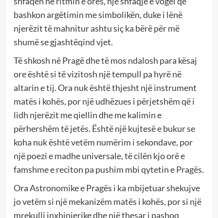
shfaqen në ritmin e orës, një shfaqje e vogël që
bashkon argëtimin me simbolikën, duke i lënë
njerëzit të mahnitur ashtu siç ka bërë për më
shumë se gjashtëqind vjet.
Të shkosh në Pragë dhe të mos ndalosh para kësaj
ore është si të vizitosh një tempull pa hyrë në
altarin e tij. Ora nuk është thjesht një instrument
matës i kohës, por një udhëzues i përjetshëm që i
lidh njerëzit me qiellin dhe me kalimin e
përhershëm të jetës. Është një kujtesë e bukur se
koha nuk është vetëm numërim i sekondave, por
një poezi e madhe universale, të cilën kjo orë e
famshme e reciton pa pushim mbi qytetin e Pragës.
Ora Astronomike e Pragës i ka mbijetuar shekujve
jo vetëm si një mekanizëm matës i kohës, por si një
mrekulli inxhinierike dhe një thesar i pashoq