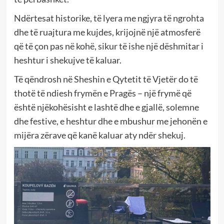
Ndërtesat historike, të lyera me ngjyra të ngrohta
dhe të ruajtura me kujdes, krijojnë një atmosferë
që të çon pas në kohë, sikur të ishe një dëshmitar i
heshtur i shekujve të kaluar.
Të qëndrosh në Sheshin e Qytetit të Vjetër do të
thotë të ndiesh frymën e Pragës – një frymë që
është njëkohësisht e lashtë dhe e gjallë, solemne
dhe festive, e heshtur dhe e mbushur me jehonën e
mijëra zërave që kanë kaluar aty ndër shekuj.