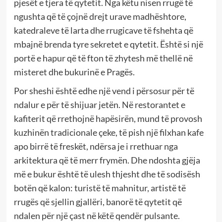
pjesët e tjera të qytetit. Nga këtu nisen rrugë të
ngushta që të çojnë drejt urave madhështore,
katedraleve të larta dhe rrugicave të fshehta që
mbajnë brenda tyre sekretet e qytetit. Është si një
portë e hapur që të fton të zhytesh më thellë në
misteret dhe bukurinë e Pragës.
Por sheshi është edhe një vend i përsosur për të
ndalur e për të shijuar jetën. Në restorantet e
kafiterit që rrethojnë hapësirën, mund të provosh
kuzhinën tradicionale çeke, të pish një filxhan kafe
apo birrë të freskët, ndërsa je i rrethuar nga
arkitektura që të merr frymën. Dhe ndoshta gjëja
më e bukur është të ulesh thjesht dhe të sodisësh
botën që kalon: turistë të mahnitur, artistë të
rrugës që sjellin gjallëri, banorë të qytetit që
ndalen për një çast në këtë qendër pulsante.