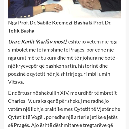
Nga
Prof. Dr. Sabile Keçmezi-Basha & Prof. Dr.
Tefik Basha
Ura e Karlit (Karlův most)
, është jo vetëm një nga
simbolet më të famshme të Pragës, por edhe një
nga urat më të bukura dhe më të njohura në botë –
një kryevepër që bashkon artin, historinë dhe
poezinë e qytetit në një shtrirje guri mbi lumin
Vltava.
E ndërtuar në shekullin XIV, me urdhër të mbretit
Charles IV, ura ka qenë për shekuj me radhë jo
vetëm një lidhje praktike mes Qytetit të Vjetër dhe
Qytetit të Vogël, por edhe një arterie jetike e jetës
së Pragës. Ajo është dëshmitare e tregtarëve që