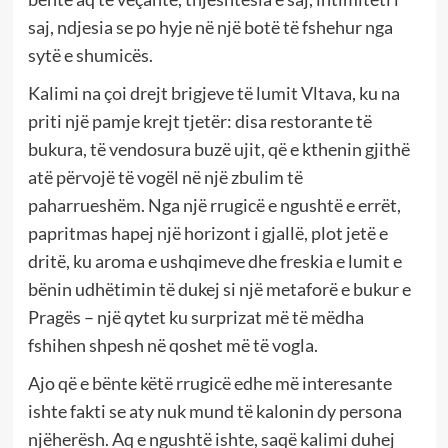
saj, ndjesia se po hyje në një botë të fshehur nga
sytë e shumicës.
Kalimi na çoi drejt brigjeve të lumit Vltava, ku na
priti një pamje krejt tjetër: disa restorante të
bukura, të vendosura buzë ujit, që e kthenin gjithë
atë përvojë të vogël në një zbulim të
paharrueshëm. Nga një rrugicë e ngushtë e errët,
papritmas hapej një horizont i gjallë, plot jetë e
dritë, ku aroma e ushqimeve dhe freskia e lumit e
bënin udhëtimin të dukej si një metaforë e bukur e
Pragës – një qytet ku surprizat më të mëdha
fshihen shpesh në qoshet më të vogla.
Ajo që e bënte këtë rrugicë edhe më interesante
ishte fakti se aty nuk mund të kalonin dy persona
njëherësh. Aq e ngushtë ishte, saqë kalimi duhej