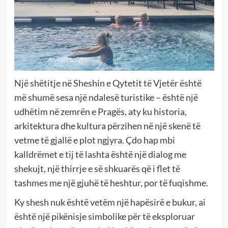
Një shëtitje në Sheshin e Qytetit të Vjetër është
më shumë sesa një ndalesë turistike – është një
udhëtim në zemrën e Pragës, aty ku historia,
arkitektura dhe kultura përzihen në një skenë të
vetme të gjallë e plot ngjyra. Çdo hap mbi
kalldrëmet e tij të lashta është një dialog me
shekujt, një thirrje e së shkuarës që i flet të
tashmes me një gjuhë të heshtur, por të fuqishme.
Ky shesh nuk është vetëm një hapësirë e bukur, ai
është një pikënisje simbolike për të eksploruar