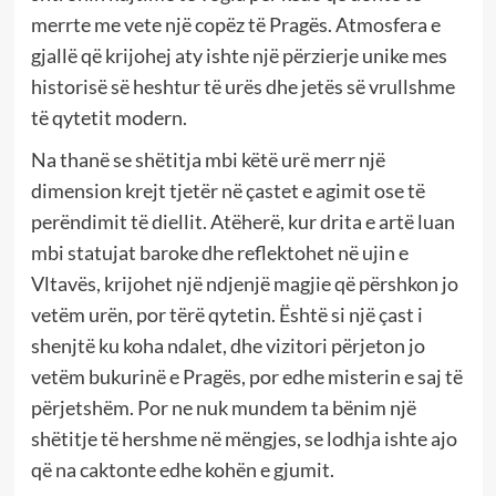
merrte me vete një copëz të Pragës. Atmosfera e
gjallë që krijohej aty ishte një përzierje unike mes
historisë së heshtur të urës dhe jetës së vrullshme
të qytetit modern.
Na thanë se shëtitja mbi këtë urë merr një
dimension krejt tjetër në çastet e agimit ose të
perëndimit të diellit. Atëherë, kur drita e artë luan
mbi statujat baroke dhe reflektohet në ujin e
Vltavës, krijohet një ndjenjë magjie që përshkon jo
vetëm urën, por tërë qytetin. Është si një çast i
shenjtë ku koha ndalet, dhe vizitori përjeton jo
vetëm bukurinë e Pragës, por edhe misterin e saj të
përjetshëm. Por ne nuk mundem ta bënim një
shëtitje të hershme në mëngjes, se lodhja ishte ajo
që na caktonte edhe kohën e gjumit.