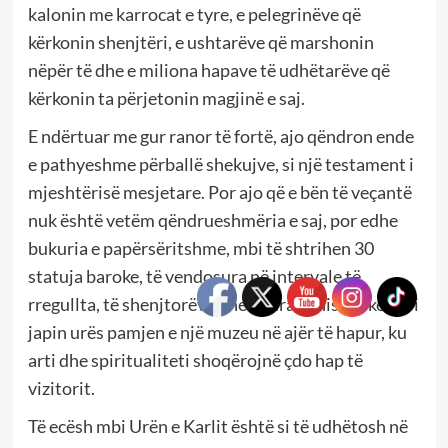
kalonin me karrocat e tyre, e pelegrinëve që
kërkonin shenjtëri, e ushtarëve që marshonin
nëpër të dhe e miliona hapave të udhëtarëve që
kërkonin ta përjetonin magjinë e saj.
E ndërtuar me gur ranor të fortë, ajo qëndron ende
e pathyeshme përballë shekujve, si një testament i
mjeshtërisë mesjetare. Por ajo që e bën të veçantë
nuk është vetëm qëndrueshmëria e saj, por edhe
bukuria e papërsëritshme, mbi të shtrihen 30
statuja baroke, të vendosura në intervale të
rregullta, të shenjtorëve dhe figurave historike, që i
japin urës pamjen e një muzeu në ajër të hapur, ku
arti dhe spiritualiteti shoqërojnë çdo hap të
vizitorit.
Të ecësh mbi Urën e Karlit është si të udhëtosh në