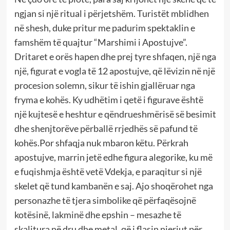
ngjan si një ritual i përjetshëm. Turistët mblidhen
në shesh, duke pritur me padurim spektaklin e
famshëm të quajtur “Marshimi i Apostujve”.
Dritaret e orës hapen dhe prej tyre shfaqen, një nga
një, figurat e vogla të 12 apostujve, që lëvizin në një
procesion solemn, sikur të ishin gjallëruar nga
fryma e kohës. Ky udhëtim i qetë i figurave është
një kujtesë e heshtur e qëndrueshmërisë së besimit
dhe shenjtorëve përballë rrjedhës së pafund të
kohës.Por shfaqja nuk mbaron këtu. Përkrah
apostujve, marrin jetë edhe figura alegorike, ku më
e fuqishmja është vetë Vdekja, e paraqitur si një
skelet që tund kambanën e saj. Ajo shoqërohet nga
personazhe të tjera simbolike që përfaqësojnë
kotësinë, lakminë dhe epshin – mesazhe të
skalitura në dru dhe metal, që i flasin njeriut për