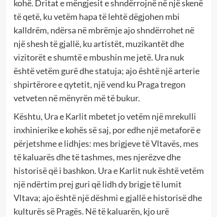
kohë. Dritat e mëngjesit e shndërrojnë në një skenë
të qetë, ku vetëm hapa të lehtë dëgjohen mbi
kalldrëm, ndërsa në mbrëmje ajo shndërrohet në
një shesh të gjallë, ku artistët, muzikantët dhe
vizitorët e shumtë e mbushin me jetë. Ura nuk
është vetëm gurë dhe statuja; ajo është një arterie
shpirtërore e qytetit, një vend ku Praga tregon
vetveten në mënyrën më të bukur.
Kështu, Ura e Karlit mbetet jo vetëm një mrekulli
inxhinierike e kohës së saj, por edhe një metaforë e
përjetshme e lidhjes: mes brigjeve të Vltavës, mes
të kaluarës dhe të tashmes, mes njerëzve dhe
historisë që i bashkon. Ura e Karlit nuk është vetëm
një ndërtim prej guri që lidh dy brigje të lumit
Vltava; ajo është një dëshmi e gjallë e historisë dhe
kulturës së Pragës. Në të kaluarën, kjo urë