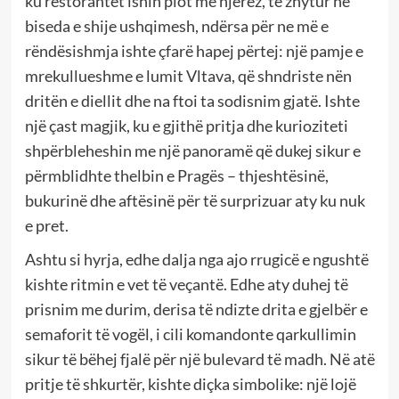
ku restorantet ishin plot me njerëz, të zhytur në
biseda e shije ushqimesh, ndërsa për ne më e
rëndësishmja ishte çfarë hapej përtej: një pamje e
mrekullueshme e lumit Vltava, që shndriste nën
dritën e diellit dhe na ftoi ta sodisnim gjatë. Ishte
një çast magjik, ku e gjithë pritja dhe kurioziteti
shpërbleheshin me një panoramë që dukej sikur e
përmblidhte thelbin e Pragës – thjeshtësinë,
bukurinë dhe aftësinë për të surprizuar aty ku nuk
e pret.
Ashtu si hyrja, edhe dalja nga ajo rrugicë e ngushtë
kishte ritmin e vet të veçantë. Edhe aty duhej të
prisnim me durim, derisa të ndizte drita e gjelbër e
semaforit të vogël, i cili komandonte qarkullimin
sikur të bëhej fjalë për një bulevard të madh. Në atë
pritje të shkurtër, kishte diçka simbolike: një lojë