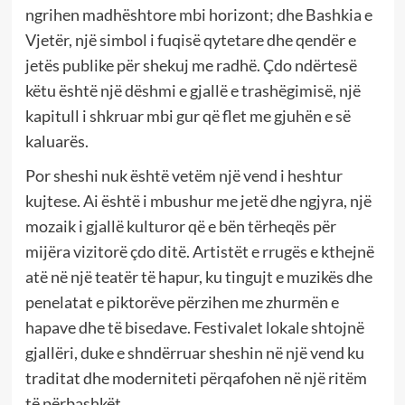
ngrihen madhështore mbi horizont; dhe Bashkia e
Vjetër, një simbol i fuqisë qytetare dhe qendër e
jetës publike për shekuj me radhë. Çdo ndërtesë
këtu është një dëshmi e gjallë e trashëgimisë, një
kapitull i shkruar mbi gur që flet me gjuhën e së
kaluarës.
Por sheshi nuk është vetëm një vend i heshtur
kujtese. Ai është i mbushur me jetë dhe ngjyra, një
mozaik i gjallë kulturor që e bën tërheqës për
mijëra vizitorë çdo ditë. Artistët e rrugës e kthejnë
atë në një teatër të hapur, ku tingujt e muzikës dhe
penelatat e piktorëve përzihen me zhurmën e
hapave dhe të bisedave. Festivalet lokale shtojnë
gjallëri, duke e shndërruar sheshin në një vend ku
traditat dhe moderniteti përqafohen në një ritëm
të përbashkët.