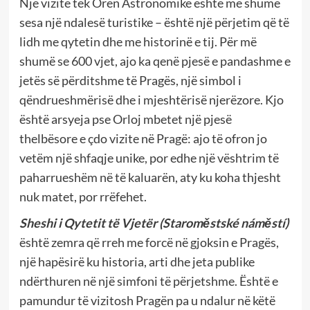
Një vizitë tek Orën Astronomike është më shumë
sesa një ndalesë turistike – është një përjetim që të
lidh me qytetin dhe me historinë e tij. Për më
shumë se 600 vjet, ajo ka qenë pjesë e pandashme e
jetës së përditshme të Pragës, një simbol i
qëndrueshmërisë dhe i mjeshtërisë njerëzore. Kjo
është arsyeja pse Orloj mbetet një pjesë
thelbësore e çdo vizite në Pragë: ajo të ofron jo
vetëm një shfaqje unike, por edhe një vështrim të
paharrueshëm në të kaluarën, aty ku koha thjesht
nuk matet, por rrëfehet.
Sheshi i Qytetit të Vjetër (Staroměstské náměstí)
është zemra që rreh me forcë në gjoksin e Pragës,
një hapësirë ku historia, arti dhe jeta publike
ndërthuren në një simfoni të përjetshme. Është e
pamundur të vizitosh Pragën pa u ndalur në këtë