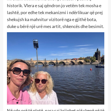
historik. Vlera e saj qëndron jo vetëm tek mosha e
lashtë, por edhe tek mekanizmi i ndërlikuar që prej
shekujsh ka mahnitur vizitorë nga e gjithë bota,
duke u bërë një urë mes artit, shkencës dhe besimit.
Në çdo orë të plotë, para saj krijohet një skenë që të