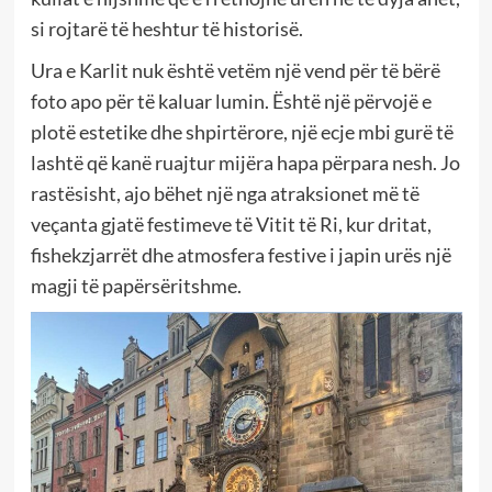
si rojtarë të heshtur të historisë.
Ura e Karlit nuk është vetëm një vend për të bërë
foto apo për të kaluar lumin. Është një përvojë e
plotë estetike dhe shpirtërore, një ecje mbi gurë të
lashtë që kanë ruajtur mijëra hapa përpara nesh. Jo
rastësisht, ajo bëhet një nga atraksionet më të
veçanta gjatë festimeve të Vitit të Ri, kur dritat,
fishekzjarrët dhe atmosfera festive i japin urës një
magji të papërsëritshme.