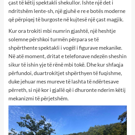
çast të këtij spektakli shekullor. Ishte një det i
ndritshëm lente-sh, një gjuhë e re e botës moderne
që përpiqej të burgoste në kujtesë një çast magjik.
Kur ora trokiti mbi numrin gjashtë, një heshtje
solemne përshkoi turmën përpara se të
shpërthente spektakli i vogël i figurave mekanike.
Në atë moment, dritat e telefonave ndezën sheshin
sikur të ishin yje të rënë mbi tokë. Dhe kur shfaqja
përfundoi, duartrokitjet shpërthyen të fuqishme,
duke jehuar mes mureve të lashta të ndërtesave
përreth, si një kor i gjallë që i dhuronte nderim këtij
mekanizmi të përjetshëm.