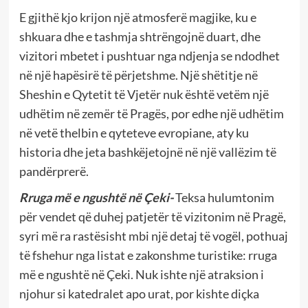
E gjithë kjo krijon një atmosferë magjike, ku e
shkuara dhe e tashmja shtrëngojnë duart, dhe
vizitori mbetet i pushtuar nga ndjenja se ndodhet
në një hapësirë të përjetshme. Një shëtitje në
Sheshin e Qytetit të Vjetër nuk është vetëm një
udhëtim në zemër të Pragës, por edhe një udhëtim
në vetë thelbin e qyteteve evropiane, aty ku
historia dhe jeta bashkëjetojnë në një vallëzim të
pandërprerë.
Rruga më e ngushtë në Çeki-
Teksa hulumtonim
për vendet që duhej patjetër të vizitonim në Pragë,
syri më ra rastësisht mbi një detaj të vogël, pothuaj
të fshehur nga listat e zakonshme turistike: rruga
më e ngushtë në Çeki. Nuk ishte një atraksion i
njohur si katedralet apo urat, por kishte diçka