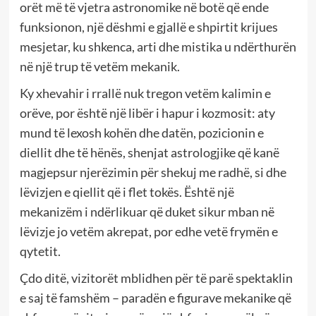
orët më të vjetra astronomike në botë që ende
funksionon, një dëshmi e gjallë e shpirtit krijues
mesjetar, ku shkenca, arti dhe mistika u ndërthurën
në një trup të vetëm mekanik.
Ky xhevahir i rrallë nuk tregon vetëm kalimin e
orëve, por është një libër i hapur i kozmosit: aty
mund të lexosh kohën dhe datën, pozicionin e
diellit dhe të hënës, shenjat astrologjike që kanë
magjepsur njerëzimin për shekuj me radhë, si dhe
lëvizjen e qiellit që i flet tokës. Është një
mekanizëm i ndërlikuar që duket sikur mban në
lëvizje jo vetëm akrepat, por edhe vetë frymën e
qytetit.
Çdo ditë, vizitorët mblidhen për të parë spektaklin
e saj të famshëm – paradën e figurave mekanike që