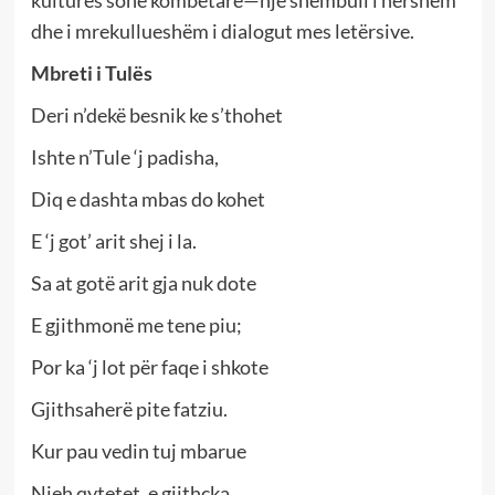
dhe i mrekullueshëm i dialogut mes letërsive.
Mbreti i Tulës
Deri n’dekë besnik ke s’thohet
Ishte n’Tule ‘j padisha,
Diq e dashta mbas do kohet
E ‘j got’ arit shej i la.
Sa at gotë arit gja nuk dote
E gjithmonë me tene piu;
Por ka ‘j lot për faqe i shkote
Gjithsaherë pite fatziu.
Kur pau vedin tuj mbarue
Njeh qytetet, e gjithçka