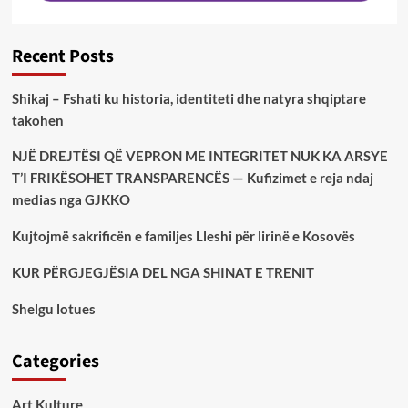
Recent Posts
Shikaj – Fshati ku historia, identiteti dhe natyra shqiptare
takohen
NJË DREJTËSI QË VEPRON ME INTEGRITET NUK KA ARSYE
T’I FRIKËSOHET TRANSPARENCËS — Kufizimet e reja ndaj
medias nga GJKKO
Kujtojmë sakrificën e familjes Lleshi për lirinë e Kosovës
KUR PËRGJEGJËSIA DEL NGA SHINAT E TRENIT
Shelgu lotues
Categories
Art Kulture