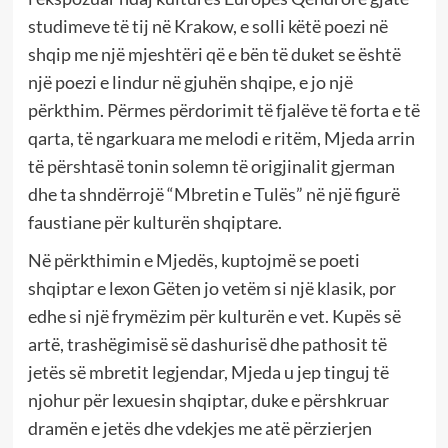
studimeve të tij në Krakow, e solli këtë poezi në
shqip me një mjeshtëri që e bën të duket se është
një poezi e lindur në gjuhën shqipe, e jo një
përkthim. Përmes përdorimit të fjalëve të forta e të
qarta, të ngarkuara me melodi e ritëm, Mjeda arrin
të përshtasë tonin solemn të origjinalit gjerman
dhe ta shndërrojë “Mbretin e Tulës” në një figurë
faustiane për kulturën shqiptare.
Në përkthimin e Mjedës, kuptojmë se poeti
shqiptar e lexon Gëten jo vetëm si një klasik, por
edhe si një frymëzim për kulturën e vet. Kupës së
artë, trashëgimisë së dashurisë dhe pathosit të
jetës së mbretit legjendar, Mjeda u jep tinguj të
njohur për lexuesin shqiptar, duke e përshkruar
dramën e jetës dhe vdekjes me atë përzierjen