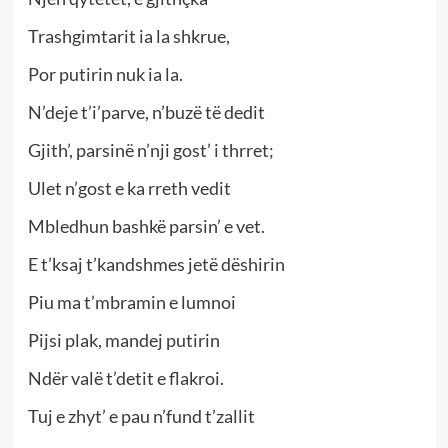
Trashgimtarit ia la shkrue,
Por putirin nuk ia la.
N’deje t’i’parve, n’buzë të dedit
Gjith’, parsinë n’nji gost’ i thrret;
Ulet n’gost e ka rreth vedit
Mbledhun bashkë parsin’ e vet.
E t’ksaj t’kandshmes jetë dëshirin
Piu ma t’mbramin e lumnoi
Pijsi plak, mandej putirin
Ndër valë t’detit e flakroi.
Tuj e zhyt’ e pau n’fund t’zallit