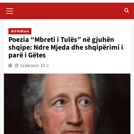
Primary
Menu
Art Kulture
Poezia “Mbreti i Tulës” në gjuhën
shqipe: Ndre Mjeda dhe shqipërimi i
parë i Gëtes
31/08/2025
0