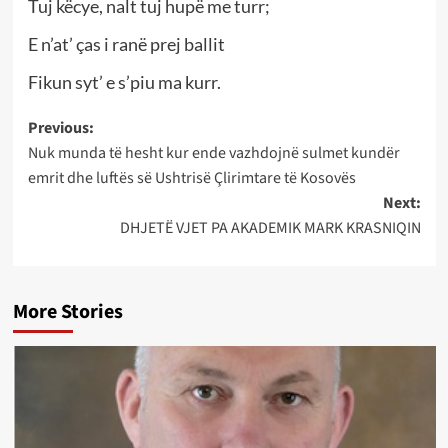
Tuj këcye, nalt tuj hupë me turr;
E n’at’ ças i ranë prej ballit
Fikun syt’ e s’piu ma kurr.
Post
Previous:
Nuk munda të hesht kur ende vazhdojnë sulmet kundër
navigation
emrit dhe luftës së Ushtrisë Çlirimtare të Kosovës
Next:
DHJETË VJET PA AKADEMIK MARK KRASNIQIN
More Stories