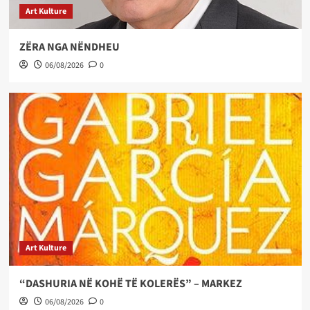
Art Kulture
ZËRA NGA NËNDHEU
06/08/2026
0
Art Kulture
“DASHURIA NË KOHË TË KOLERËS” – MARKEZ
06/08/2026
0