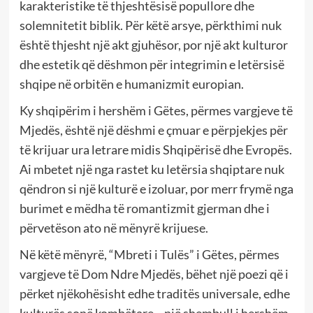
karakteristike të thjeshtësisë popullore dhe
solemnitetit biblik. Për këtë arsye, përkthimi nuk
është thjesht një akt gjuhësor, por një akt kulturor
dhe estetik që dëshmon për integrimin e letërsisë
shqipe në orbitën e humanizmit europian.
Ky shqipërim i hershëm i Gëtes, përmes vargjeve të
Mjedës, është një dëshmi e çmuar e përpjekjes për
të krijuar ura letrare midis Shqipërisë dhe Evropës.
Ai mbetet një nga rastet ku letërsia shqiptare nuk
qëndron si një kulturë e izoluar, por merr frymë nga
burimet e mëdha të romantizmit gjerman dhe i
përvetëson ato në mënyrë krijuese.
Në këtë mënyrë, “Mbreti i Tulës” i Gëtes, përmes
vargjeve të Dom Ndre Mjedës, bëhet një poezi që i
përket njëkohësisht edhe traditës universale, edhe
kulturës sonë kombëtare—një shembull i hershëm