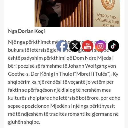
Nga
Dorian Koçi
Një nga përkthimet më të hershme dhe më të
bukura të letërsisë gjermane në gjuhën shqipe
është padyshim përkthimi që Dom Ndre Mjeda i
bëri poezisë së famshme të Johann Wolfgang von
Goethe-s, Der König in Thule (“Mbreti i Tulës”). Ky
shqipërim ka një rëndësi të veçantë jo vetëm për
faktin se përfaqëson një dialog të hershëm mes
kulturës shqiptare dhe letërsisë botërore, por edhe
sepse e pozicionon Mjedën si një nga përkthyesit
më të ndjeshëm të traditës romantike gjermane në
gjuhën shqipe.