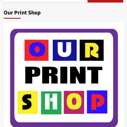
for:
Our Print Shop