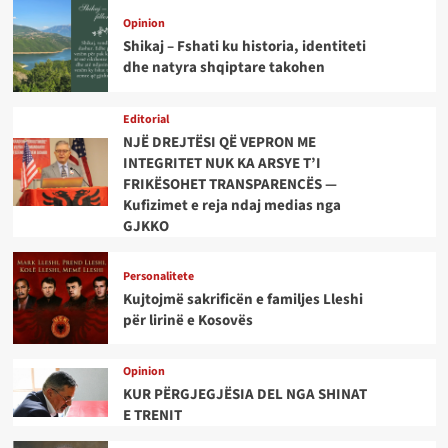
Opinion
Shikaj – Fshati ku historia, identiteti
dhe natyra shqiptare takohen
Editorial
NJË DREJTËSI QË VEPRON ME
INTEGRITET NUK KA ARSYE T’I
FRIKËSOHET TRANSPARENCËS —
Kufizimet e reja ndaj medias nga
GJKKO
Personalitete
Kujtojmë sakrificën e familjes Lleshi
për lirinë e Kosovës
Opinion
KUR PËRGJEGJËSIA DEL NGA SHINAT
E TRENIT