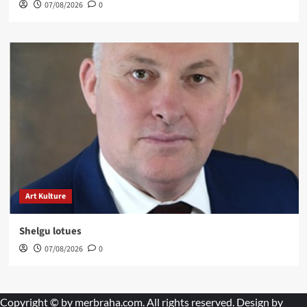
07/08/2026
0
Art Kulture
Shelgu lotues
07/08/2026
0
Copyright © by
merbraha.com
. All rights reserved. Design by