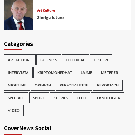
Art Kulture
Shelgu lotues
Categories
ART KULTURE
BUSINESS
EDITORIAL
HISTORI
INTERVISTA
KRIPTOMONEDHAT
LAJME
ME TEPER
NJOFTIME
OPINION
PERSONALITETE
REPORTAZH
SPECIALE
SPORT
STORIES
TECH
TEKNOLOGJIA
VIDEO
CoverNews Social