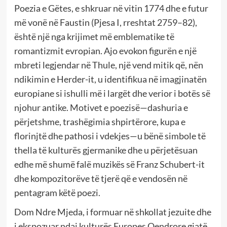
Poezia e Gëtes, e shkruar në vitin 1774 dhe e futur
më vonë në Faustin (Pjesa I, rreshtat 2759–82),
është një nga krijimet më emblematike të
romantizmit evropian. Ajo evokon figurën e një
mbreti legjendar në Thule, një vend mitik që, nën
ndikimin e Herder-it, u identifikua në imagjinatën
europiane si ishulli më i largët dhe verior i botës së
njohur antike. Motivet e poezisë—dashuria e
përjetshme, trashëgimia shpirtërore, kupa e
florinjtë dhe pathosi i vdekjes—u bënë simbole të
thella të kulturës gjermanike dhe u përjetësuan
edhe më shumë falë muzikës së Franz Schubert-it
dhe kompozitorëve të tjerë që e vendosën në
pentagram këtë poezi.
Dom Ndre Mjeda, i formuar në shkollat jezuite dhe
i ekspozuar ndaj kulturës Europes Qendrore gjatë