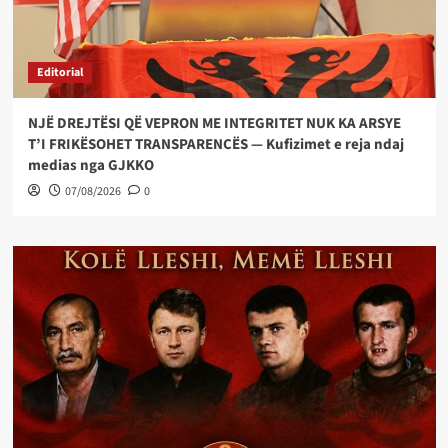
Editorial
NJË DREJTËSI QË VEPRON ME INTEGRITET NUK KA ARSYE
T’I FRIKËSOHET TRANSPARENCËS — Kufizimet e reja ndaj
medias nga GJKKO
07/08/2026
0