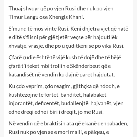
Thuaj shyqyr që po vjen Rusi dhe nuk po vjen
Timur Lengu ose Xhengis Khani.
S’mund të mos vinte Rusi. Keni dhjetra vjet që natë
e ditë s’flisni për gjë tjetër veçse për hajdutllëk,
xhvatje, vrasje, dhe po u çuditkeni se po vika Rusi.
Çfarë çudie është të vijë kush të dojë dhe të bëjë
çfarë t’i teket mbi trollin e Skënderbeut që e
katandisët në vendin ku dajnë paret hajdutat.
Ku çdo veprim, çdo reagim, gjithçka që ndodh, e
kushtëzojnë të fortët, banditët, halabakët,
injorantët, deficentët, budallenjtë, hajvanët, vjen
edhe dreqi edhe i biri i dreqit, jo më Rusi.
Në vendin që e braktisin ata që e kanë denbabaden,
Rusi nuk po vjen se e mori malli, e pëlqeu, e