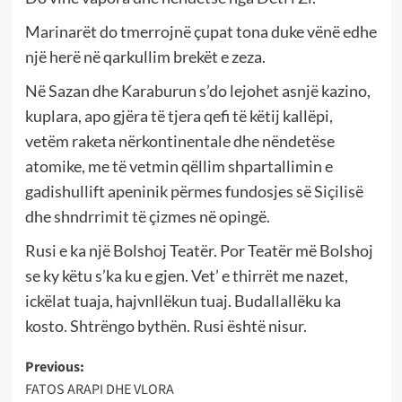
Marinarët do tmerrojnë çupat tona duke vënë edhe
një herë në qarkullim brekët e zeza.
Në Sazan dhe Karaburun s’do lejohet asnjë kazino,
kuplara, apo gjëra të tjera qefi të këtij kallëpi,
vetëm raketa nërkontinentale dhe nëndetëse
atomike, me të vetmin qëllim shpartallimin e
gadishullift apeninik përmes fundosjes së Siçilisë
dhe shndrrimit të çizmes në opingë.
Rusi e ka një Bolshoj Teatër. Por Teatër më Bolshoj
se ky këtu s’ka ku e gjen. Vet’ e thirrët me nazet,
ickëlat tuaja, hajvnllëkun tuaj. Budallallëku ka
kosto. Shtrëngo bythën. Rusi është nisur.
Post
Previous:
FATOS ARAPI DHE VLORA
navigation