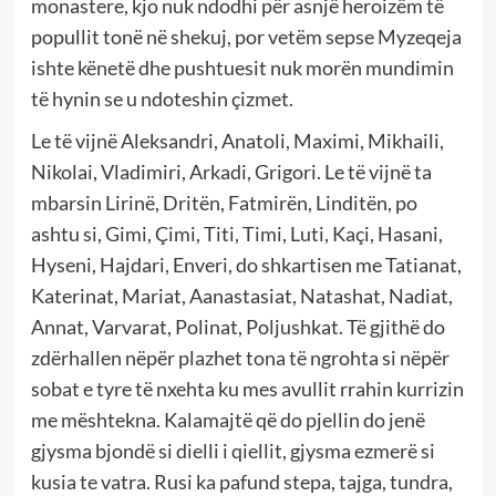
monastere, kjo nuk ndodhi për asnjë heroizëm të
popullit tonë në shekuj, por vetëm sepse Myzeqeja
ishte kënetë dhe pushtuesit nuk morën mundimin
të hynin se u ndoteshin çizmet.
Le të vijnë Aleksandri, Anatoli, Maximi, Mikhaili,
Nikolai, Vladimiri, Arkadi, Grigori. Le të vijnë ta
mbarsin Lirinë, Dritën, Fatmirën, Linditën, po
ashtu si, Gimi, Çimi, Titi, Timi, Luti, Kaçi, Hasani,
Hyseni, Hajdari, Enveri, do shkartisen me Tatianat,
Katerinat, Mariat, Aanastasiat, Natashat, Nadiat,
Annat, Varvarat, Polinat, Poljushkat. Të gjithë do
zdërhallen nëpër plazhet tona të ngrohta si nëpër
sobat e tyre të nxehta ku mes avullit rrahin kurrizin
me mështekna. Kalamajtë që do pjellin do jenë
gjysma bjondë si dielli i qiellit, gjysma ezmerë si
kusia te vatra. Rusi ka pafund stepa, tajga, tundra,