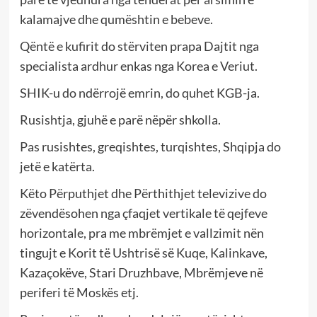
kalamajve dhe qumështin e bebeve.
Qëntë e kufirit do stërviten prapa Dajtit nga
specialista ardhur enkas nga Korea e Veriut.
SHIK-u do ndërrojë emrin, do quhet KGB-ja.
Rusishtja, gjuhë e parë nëpër shkolla.
Pas rusishtes, greqishtes, turqishtes, Shqipja do
jetë e katërta.
Këto Përputhjet dhe Përthithjet televizive do
zëvendësohen nga çfaqjet vertikale të qejfeve
horizontale, pra me mbrëmjet e vallzimit nën
tingujt e Korit të Ushtrisë së Kuqe, Kalinkave,
Kazaçokëve, Stari Druzhbave, Mbrëmjeve në
periferi të Moskës etj.