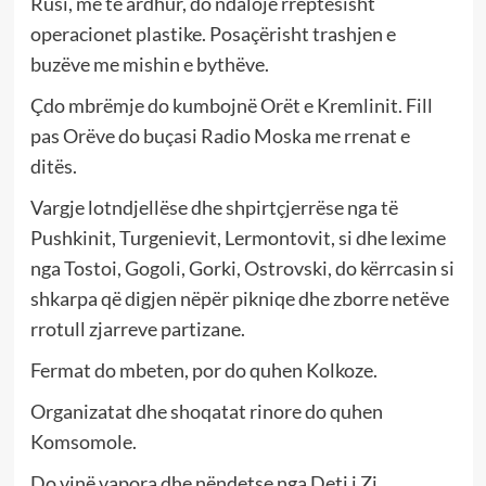
Rusi, me të ardhur, do ndalojë rreptësisht
operacionet plastike. Posaçërisht trashjen e
buzëve me mishin e bythëve.
Çdo mbrëmje do kumbojnë Orët e Kremlinit. Fill
pas Orëve do buçasi Radio Moska me rrenat e
ditës.
Vargje lotndjellëse dhe shpirtçjerrëse nga të
Pushkinit, Turgenievit, Lermontovit, si dhe lexime
nga Tostoi, Gogoli, Gorki, Ostrovski, do kërrcasin si
shkarpa që digjen nëpër pikniqe dhe zborre netëve
rrotull zjarreve partizane.
Fermat do mbeten, por do quhen Kolkoze.
Organizatat dhe shoqatat rinore do quhen
Komsomole.
Do vinë vapora dhe nëndetse nga Deti i Zi.