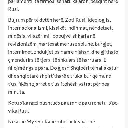
parlamenti, ta firmosi senati, ka ardh’ pesqint herë
Rusi.
Bujrum për të dytën herë, Zoti Rusi. Ideologjia,
internacionalizmi, klasikët, ndihmat, nëndetset,
miqësia, vllazërimi i popujve, shkarja në
revizionizëm, martesat me ruse spiune, burgjet,
internimet, zhdukjet pa nam e nishan, dhe gjithato
çmendurira të tjera, të shkuara të harruara. E
fillojmë nga e para. Do gjesh Shqipëri të hallakatur
dhe shqiptarë shpirt’tharë e trukalbur që mund
t’ua fikësh zjarret e t’ua ftohësh vatrat për pes
minuta.
Këtu s’ka ngel pushtues pa ardh e pa u rehatu, s’po
vika Rusi.
Nëse në Myzeqe kanë mbetur kisha dhe