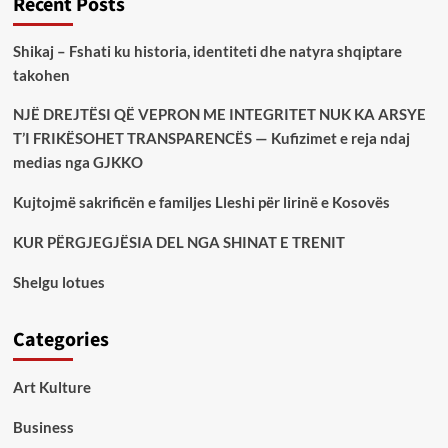
Recent Posts
Shikaj – Fshati ku historia, identiteti dhe natyra shqiptare
takohen
NJË DREJTËSI QË VEPRON ME INTEGRITET NUK KA ARSYE
T’I FRIKËSOHET TRANSPARENCËS — Kufizimet e reja ndaj
medias nga GJKKO
Kujtojmë sakrificën e familjes Lleshi për lirinë e Kosovës
KUR PËRGJEGJËSIA DEL NGA SHINAT E TRENIT
Shelgu lotues
Categories
Art Kulture
Business