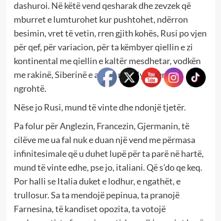
dashuroi. Në këtë vend qesharak dhe zevzek që
mburret e lumturohet kur pushtohet, ndërron
besimin, vret të vetin, rren gjith kohës, Rusi po vjen
për qef, për variacion, për ta këmbyer qiellin e zi
kontinental me qiellin e kaltër mesdhetar, vodkën
me rakinë, Siberinë e akullt me Myzeqenë e
ngrohtë.
Nëse jo Rusi, mund të vinte dhe ndonjë tjetër.
Pa folur për Anglezin, Francezin, Gjermanin, të
cilëve me ua fal nuk e duan një vend me përmasa
infinitesimale që u duhet lupë për ta parë në hartë,
mund të vinte edhe, pse jo, italiani. Që s’do qe keq.
Por halli se Italia duket e lodhur, e ngathët, e
trullosur. Sa ta mendojë pepinua, ta pranojë
Farnesina, të kandiset opozita, ta votojë