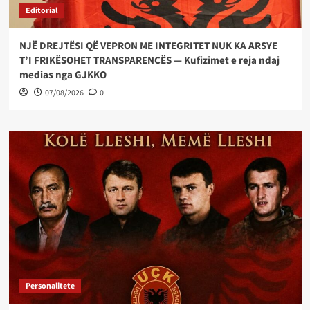
Editorial
NJË DREJTËSI QË VEPRON ME INTEGRITET NUK KA ARSYE
T’I FRIKËSOHET TRANSPARENCËS — Kufizimet e reja ndaj
medias nga GJKKO
07/08/2026
0
Personalitete