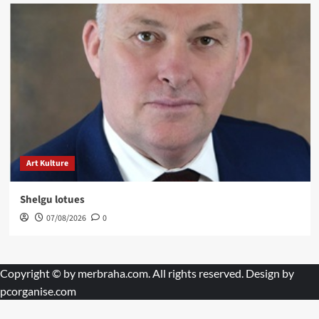
Art Kulture
Shelgu lotues
07/08/2026
0
Copyright © by
merbraha.com
. All rights reserved. Design by
pcorganise.com