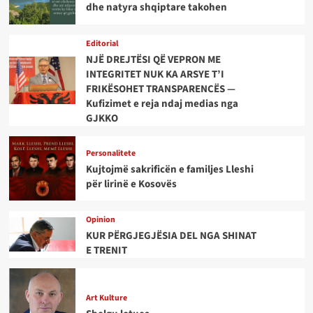
dhe natyra shqiptare takohen
Editorial
NJË DREJTËSI QË VEPRON ME
INTEGRITET NUK KA ARSYE T’I
FRIKËSOHET TRANSPARENCËS —
Kufizimet e reja ndaj medias nga
GJKKO
Personalitete
Kujtojmë sakrificën e familjes Lleshi
për lirinë e Kosovës
Opinion
KUR PËRGJEGJËSIA DEL NGA SHINAT
E TRENIT
Art Kulture