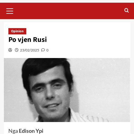
Primary
Menu
Opinion
Po vjen Rusi
23/02/2025
0
Nga
Edison Ypi