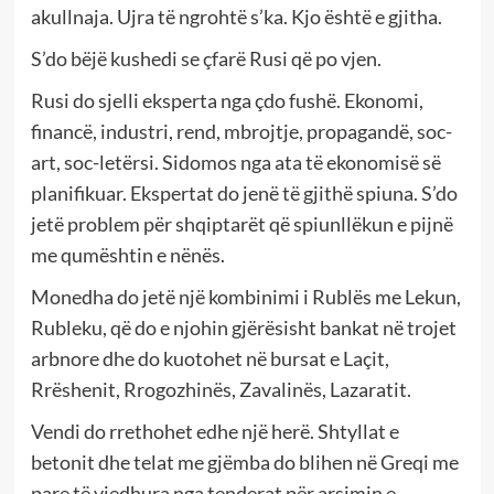
akullnaja. Ujra të ngrohtë s’ka. Kjo është e gjitha.
S’do bëjë kushedi se çfarë Rusi që po vjen.
Rusi do sjelli eksperta nga çdo fushë. Ekonomi,
financë, industri, rend, mbrojtje, propagandë, soc-
art, soc-letërsi. Sidomos nga ata të ekonomisë së
planifikuar. Ekspertat do jenë të gjithë spiuna. S’do
jetë problem për shqiptarët që spiunllëkun e pijnë
me qumështin e nënës.
Monedha do jetë një kombinimi i Rublës me Lekun,
Rubleku, që do e njohin gjërësisht bankat në trojet
arbnore dhe do kuotohet në bursat e Laçit,
Rrëshenit, Rrogozhinës, Zavalinës, Lazaratit.
Vendi do rrethohet edhe një herë. Shtyllat e
betonit dhe telat me gjëmba do blihen në Greqi me
pare të vjedhura nga tenderat për arsimin e