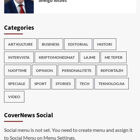
Shelgu lotues
Categories
ART KULTURE
BUSINESS
EDITORIAL
HISTORI
INTERVISTA
KRIPTOMONEDHAT
LAJME
ME TEPER
NJOFTIME
OPINION
PERSONALITETE
REPORTAZH
SPECIALE
SPORT
STORIES
TECH
TEKNOLOGJIA
VIDEO
CoverNews Social
Social menu is not set. You need to create menu and assign it
to Social Menu on Menu Settings.