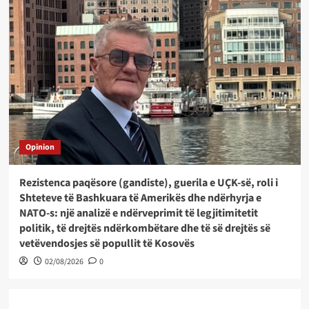
Opinion
Rezistenca paqësore (gandiste), guerila e UÇK-së, roli i
Shteteve të Bashkuara të Amerikës dhe ndërhyrja e
NATO-s: një analizë e ndërveprimit të legjitimitetit
politik, të drejtës ndërkombëtare dhe të së drejtës së
vetëvendosjes së popullit të Kosovës
02/08/2026
0