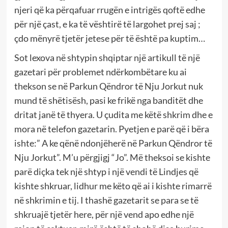
njeri që ka përqafuar rrugën e intrigës qoftë edhe
për një çast, e ka të vështirë të largohet prej saj ;
çdo mënyrë tjetër jetese për të është pa kuptim…
Sot lexova në shtypin shqiptar një artikull të një
gazetari për problemet ndërkombëtare ku ai
thekson se në Parkun Qëndror të Nju Jorkut nuk
mund të shëtisësh, pasi ke frikë nga banditët dhe
dritat janë të thyera. U çudita me këtë shkrim dhe e
mora në telefon gazetarin. Pyetjen e parë që i bëra
ishte:” A ke qënë ndonjëherë në Parkun Qëndror të
Nju Jorkut”. M’u përgjigj “Jo”. Më theksoi se kishte
parë diçka tek një shtyp i një vendi të Lindjes që
kishte shkruar, lidhur me këto që ai i kishte rimarrë
në shkrimin e tij. I thashë gazetarit se para se të
shkruajë tjetër here,
për një vend apo edhe një