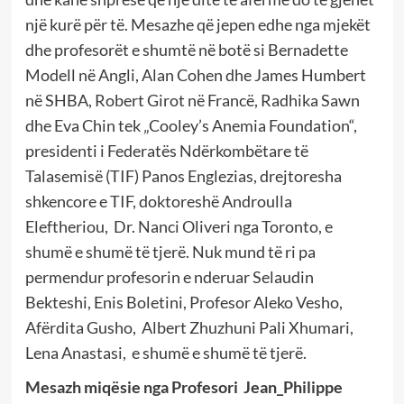
një kurë për të. Mesazhe që jepen edhe nga mjekët
dhe profesorët e shumtë në botë si Bernadette
Modell në Angli, Alan Cohen dhe James Humbert
në SHBA, Robert Girot në Francë, Radhika Sawn
dhe Eva Chin tek „Cooley’s Anemia Foundation“,
presidenti i Federatës Ndërkombëtare të
Talasemisë (TIF) Panos Englezias, drejtoresha
shkencore e TIF, doktoreshë Androulla
Eleftheriou,
Dr. Nanci Oliveri nga Toronto, e
shumë e shumë të tjerë. Nuk mund të ri pa
permendur profesorin e nderuar Selaudin
Bekteshi, Enis Boletini, Profesor Aleko Vesho,
Afërdita Gusho,
Albert Zhuzhuni Pali Xhumari,
Lena Anastasi,
e shumë e shumë të tjerë.
Mesazh miqësie nga Profesori
Jean_Philippe