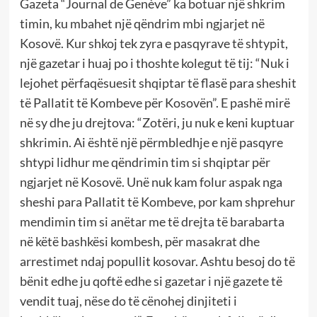
Gazeta “Journal de Genève” ka botuar një shkrim
timin, ku mbahet një qëndrim mbi ngjarjet në
Kosovë. Kur shkoj tek zyra e pasqyrave të shtypit,
një gazetar i huaj po i thoshte kolegut të tij: “Nuk i
lejohet përfaqësuesit shqiptar të flasë para sheshit
të Pallatit të Kombeve për Kosovën”. E pashë mirë
në sy dhe ju drejtova: “Zotëri, ju nuk e keni kuptuar
shkrimin. Ai është një përmbledhje e një pasqyre
shtypi lidhur me qëndrimin tim si shqiptar për
ngjarjet në Kosovë. Unë nuk kam folur aspak nga
sheshi para Pallatit të Kombeve, por kam shprehur
mendimin tim si anëtar me të drejta të barabarta
në këtë bashkësi kombesh, për masakrat dhe
arrestimet ndaj popullit kosovar. Ashtu besoj do të
bënit edhe ju qoftë edhe si gazetar i një gazete të
vendit tuaj, nëse do të cënohej dinjiteti i