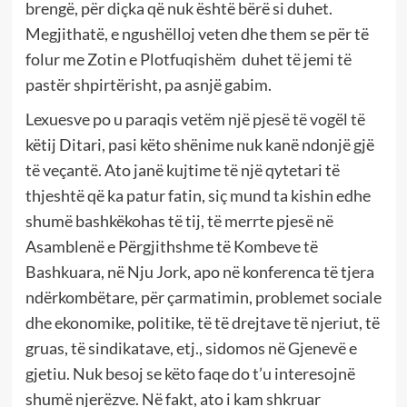
brengë, për diçka që nuk është bërë si duhet.
Megjithatë, e ngushëlloj veten dhe them se
për të
folur me Zotin e Plotfuqishëm
duhet të jemi të
pastër shpirtërisht, pa asnjë gabim.
Lexuesve po u paraqis vetëm një pjesë të vogël të
këtij Ditari, pasi këto shënime nuk kanë ndonjë gjë
të veçantë. Ato janë kujtime të një qytetari të
thjeshtë që ka patur fatin, siç mund ta kishin edhe
shumë bashkëkohas të tij, të merrte pjesë në
Asamblenë e Përgjithshme të Kombeve të
Bashkuara, në Nju Jork, apo në konferenca të tjera
ndërkombëtare, për çarmatimin, problemet sociale
dhe ekonomike, politike, të të drejtave të njeriut, të
gruas, të sindikatave, etj., sidomos në Gjenevë e
gjetiu. Nuk besoj se këto faqe do t’u interesojnë
shumë njerëzve. Në fakt, ato i kam shkruar