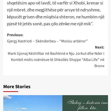
shqetësim apo në lavdi, të varfër si Xhobi, krenar si
një mbret, dhe megjithëse për arsye të ndryshme,
këpucët grisen dhe miqësia shteron, ne humbim një
pjesë të jetës sonë, pas çdo zënke me një mik”.
Post
Previous:
Gjergj Kastrioti – Skënderbeu – “Moisiu arbëror”
navigation
Next:
Mark Gjonaj Këshilltar në Bashkinë e Nju Jorkut dhe Nder i
Kombit midis nxënësve të Shkollës Shqipe “Alba Life” në
Bronx
More Stories