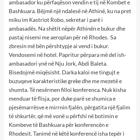
ambasador ku përfaqëson vendin e tij në Kombet e
Bashkuara. Bëjmë një ndalesë në Athinë, ku na pret
miku im Kastriot Robo, sekretar i parë i
ambasadës. Na shëtit nëpër Athinën e bukur dhe
pastaj nisemi me aeroplan për në Rhodes.
Sa
zbresin më bën përshtypje ai vend i bukur.
Vendosemi në hotel. Papritur përpara më del ish-
ambasadori ynë në Nju Jork, Abdi Baleta.
Bisedojmë miqësisht. Darka kaloi me tingujt e
buzuqeve karakteristike greke dhe me mezetë e
shumta. Të nesërmen filloi konferenca. Nuk kisha
menduar të flisja, por duke parë se shumica e
pjesëmarrësve e mirrnin fjalën, përgatita një fjalim
të shkurtër, që më vonë u përfshi në botimin e
Kombeve të Bashkuara për konferencën e
Rhodesit. Tanimë në këtë konferencë isha tepër i