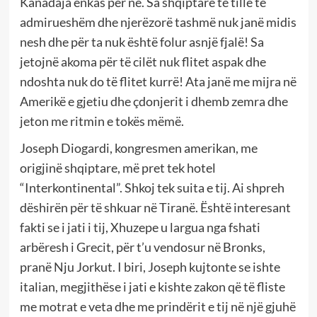
Kanadaja enkas për ne. Sa shqiptarë të tillë të
admirueshëm dhe njerëzorë tashmë nuk janë midis
nesh dhe për ta nuk është folur asnjë fjalë! Sa
jetojnë akoma për të cilët nuk flitet aspak dhe
ndoshta nuk do të flitet kurrë! Ata janë me mijra në
Amerikë e gjetiu dhe çdonjerit i dhemb zemra dhe
jeton me ritmin e tokës mëmë.
Joseph Diogardi, kongresmen amerikan, me
origjinë shqiptare, më pret tek hotel
“Interkontinental”. Shkoj tek suita e tij. Ai shpreh
dëshirën për të shkuar në Tiranë. Është interesant
fakti se i jati i tij,
Xhuzepe u largua nga fshati
arbëresh i Grecit, për t’u vendosur në Bronks,
pranë Nju Jorkut. I biri, Joseph kujtonte se ishte
italian, megjithëse i jati e kishte zakon që të fliste
me motrat e veta dhe me prindërit e tij në një gjuhë