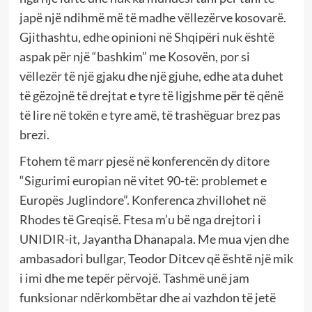
japë një ndihmë më të madhe vëllezërve kosovarë.
Gjithashtu, edhe opinioni në Shqipëri nuk është
aspak për një “bashkim” me Kosovën, por si
vëllezër të një gjaku dhe një gjuhe, edhe ata duhet
të gëzojnë të drejtat e tyre të ligjshme për të qënë
të lire në tokën e tyre amë, të trashëguar brez pas
brezi.
Ftohem të marr pjesë në konferencën dy ditore
“Sigurimi europian në vitet 90-të: problemet e
Europës Juglindore”. Konferenca zhvillohet në
Rhodes të Greqisë. Ftesa m’u bë nga drejtori i
UNIDIR-it, Jayantha Dhanapala. Me mua vjen dhe
ambasadori bullgar, Teodor Ditcev që është një mik
i imi dhe me tepër përvojë. Tashmë unë jam
funksionar ndërkombëtar dhe ai vazhdon të jetë