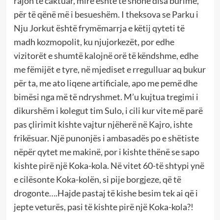
rajon të caktuar, mirë është të shohë disa burime,
për të qënë më i besueshëm. I theksova se Parku i
Nju Jorkut është frymëmarrja e këtij qyteti të
madh kozmopolit, ku njujorkezët, por edhe
vizitorët e shumtë kalojnë orë të këndshme, edhe
me fëmijët e tyre, në mjediset e rregulluar aq bukur
për ta, me ato liqene artificiale, apo me pemë dhe
bimësi nga më të ndryshmet. M’u kujtua tregimi i
dikurshëm i kolegut tim Sulo, i cili kur vite më parë
pas çlirimit kishte vajtur njëherë në Kajro, ishte
frikësuar. Një punonjës i ambasadës po e shëtiste
nëpër qytet me makinë, por i kishte thënë se sapo
kishte pirë një Koka-kola. Në vitet 60-të shtypi ynë
e cilësonte Koka-kolën, si pije borgjeze, që të
drogonte….Hajde pastaj të kishe besim tek ai që i
jepte veturës, pasi të kishte pirë një Koka-kola?!