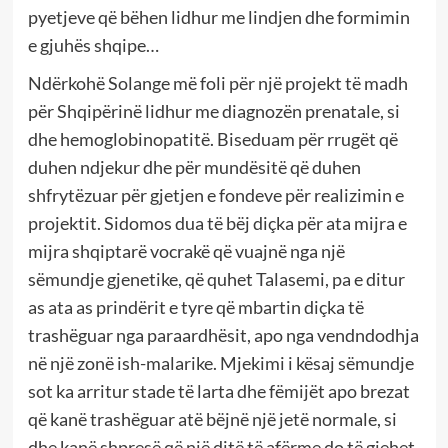
pyetjeve që bëhen lidhur me lindjen dhe formimin
e gjuhës shqipe…
Ndërkohë Solange më foli për një projekt të madh
për Shqipërinë lidhur me diagnozën prenatale, si
dhe hemoglobinopatitë. Biseduam për rrugët që
duhen ndjekur dhe për mundësitë që duhen
shfrytëzuar për gjetjen e fondeve për realizimin e
projektit. Sidomos dua të bëj diçka për ata mijra e
mijra shqiptarë vocrakë që vuajnë nga një
sëmundje gjenetike, që quhet Talasemi, pa e ditur
as ata as prindërit e tyre që mbartin diçka të
trashëguar nga paraardhësit, apo nga vendndodhja
në një zonë ish-malarike. Mjekimi i kësaj sëmundje
sot ka arritur stade të larta dhe fëmijët apo brezat
që kanë trashëguar atë bëjnë një jetë normale, si
dhe kanë shpresë që një ditë të afërme do të gjehet