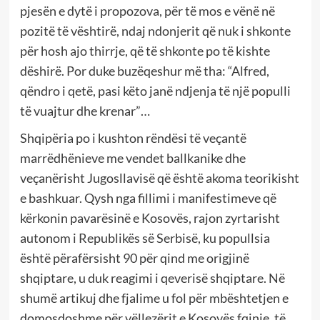
pjesën e dytë i propozova, për të mos e vënë në
pozitë të vështirë, ndaj ndonjerit që nuk i shkonte
për hosh ajo thirrje, që të shkonte po të kishte
dëshirë. Por duke buzëqeshur më tha: “Alfred,
qëndro i qetë, pasi këto janë ndjenja të një populli
të vuajtur dhe krenar”…
Shqipëria po i kushton rëndësi të veçantë
marrëdhënieve me vendet ballkanike dhe
veçanërisht Jugosllavisë që është akoma teorikisht
e bashkuar. Qysh nga fillimi i manifestimeve që
kërkonin pavarësinë e Kosovës, rajon zyrtarisht
autonom i Republikës së Serbisë, ku popullsia
është përafërsisht 90 për qind me origjinë
shqiptare, u duk reagimi i qeverisë shqiptare. Në
shumë artikuj dhe fjalime u fol për mbështetjen e
domosdoshme për vëllezërit e Kosovës fqinje, të