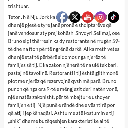
trishtuar.
Tetor . Në Nju Jork ka restorante shumë të mira
dhe një pjesë e tyre janë pronë e shqiptarëve që
janë vendosur aty prej kohësh. Shyqyri Selimaj, ose
Bruno siç i thërresin ka dy restorante në rrugën 59-
të dhe na fton për të ngrënë darkë. Ai ka rreth vetes
dhe një staf të përbërë sidomos nga njerëz të
familjes së tij. E ka zakon njëherë të na ulë tek bari,
pastaj në tavolinë. Restoranti i tij është gjithmonë
plot me njerëz që rezervojnë qysh më parë. Bruno
punon që nga ora 9-të e mëngjezit deri natën vonë,
një e natës zakonisht, për të mbajtur e ushqyer
familjen e tij. Një punë e rëndë dhe e vështirë por
që atij i jep kënaqësi. Ashtu me atë kostumin e tij
„shik“ dhe me buzëqeshjen karakteristike ai të