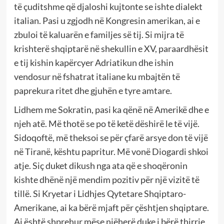
të çuditshme që djaloshi kujtonte se ishte dialekt
italian. Pasi u zgjodh në Kongresin amerikan, ai e
zbuloi të kaluarën e familjes së tij. Si mijra të
krishterë shqiptarë në shekullin e XV, paraardhësit
e tij kishin kapërcyer Adriatikun dhe ishin
vendosur në fshatrat italiane ku mbajtën të
paprekura ritet dhe gjuhën e tyre amtare.
Lidhem me Sokratin, pasi ka qënë në Amerikë dhe e
njeh atë. Më thotë se po të ketë dëshirë le të vijë.
Sidoqoftë, më theksoi se për çfarë arsye don të vijë
në Tiranë, kështu papritur. Më vonë Diogardi shkoi
atje. Siç duket dikush nga ata që e shoqëronin
kishte dhënë një mendim pozitiv për një vizitë të
tillë. Si Kryetar i Lidhjes Qytetare Shqiptaro-
Amerikane, ai ka bërë mjaft për çështjen shqiptare.
Ai është shprehur mëse njëherë duke i bërë thirrje