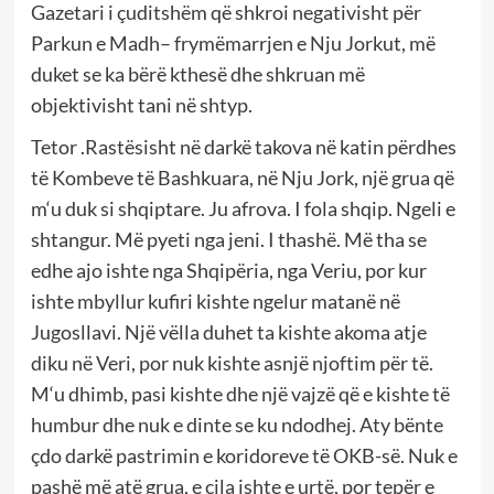
Gazetari i çuditshëm që shkroi negativisht për
Parkun e Madh– frymëmarrjen e Nju Jorkut, më
duket se ka bërë kthesë dhe shkruan më
objektivisht tani në shtyp.
Tetor .Rastësisht në darkë takova në katin përdhes
të Kombeve të Bashkuara, në Nju Jork, një grua që
m‘u duk si shqiptare. Ju afrova. I fola shqip. Ngeli e
shtangur. Më pyeti nga jeni. I thashë. Më tha se
edhe ajo ishte nga Shqipëria, nga Veriu, por kur
ishte mbyllur kufiri kishte ngelur matanë në
Jugosllavi. Një vëlla duhet ta kishte akoma atje
diku në Veri, por nuk kishte asnjë njoftim për të.
M‘u dhimb, pasi kishte dhe një vajzë që e kishte të
humbur dhe nuk e dinte se ku ndodhej. Aty bënte
çdo darkë pastrimin e koridoreve të OKB-së. Nuk e
pashë më atë grua, e cila ishte e urtë, por tepër e