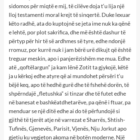
sidomos për miqtë e mij,
të cilëve doja t‘u lija një
lloj testamenti moral krejt të sinqertë. Duke lexuar
këto radhë, ata do kuptojnë se jeta ime nuk ka qënë
e lehtë, por plot sakrifica, dhe më është dashur të
përtyp për hir të së ardhmes së tyre, edhe ndonjë
rromuz, por kurrë nuk i jam bërë urë dikujt që është
treguar meskin, apo i panjerëzishëm me mua. Edhe
atë „qoftëlargun“ ja kam lënë Zotit ta gjykojë, këtë
ja u kërkoj edhe atyre që ai mundohet përsëri t‘u
bëjë keq, apo të hedhë gurë dhe të fshehë dorën, të
shpërndajë „fletushka“ si tinzar dhe të futet edhe
në banesat e bashkëatdhetarëve, pa qënë i ftuar, pa
menduar se një ditë edhe ai do të përfundojë si
gjithë të tjerët atje në varrezat e Sharrës, Shtish-
Tufinës, Gjenevës, Parisit, Vjenës, Nju Jorkut apo
gjetiu ku vegjeton akoma në botën moderne. Një