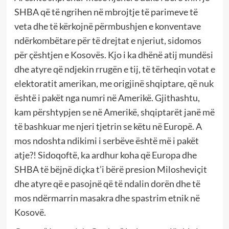
SHBA që të ngrihen në mbrojtje të parimeve të
veta dhe të kërkojnë përmbushjen e konventave
ndërkombëtare për të drejtat e njeriut, sidomos
për çështjen e Kosovës. Kjo i ka dhënë atij mundësi
dhe atyre që ndjekin rrugën e tij, të tërheqin votat e
elektoratit amerikan, me origjinë shqiptare, që nuk
është i pakët nga numri në Amerikë. Gjithashtu,
kam përshtypjen se në Amerikë, shqiptarët janë më
të bashkuar me njeri tjetrin se këtu në Europë. A
mos ndoshta ndikimi i serbëve është më i pakët
atje?! Sidoqoftë, ka ardhur koha që Europa dhe
SHBA të bëjnë diçka t’i bërë presion Milosheviçit
dhe atyre që e pasojnë që të ndalin dorën dhe të
mos ndërmarrin masakra dhe spastrim etnik në
Kosovë.