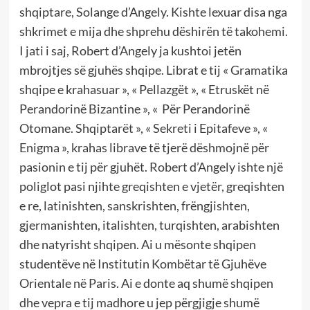
shqiptare, Solange d’Angely. Kishte lexuar disa nga
shkrimet e mija dhe shprehu dëshirën të takohemi.
I jati i saj, Robert d’Angely ja kushtoi jetën
mbrojtjes së gjuhës shqipe. Librat e tij « Gramatika
shqipe e krahasuar », « Pellazgët », « Etruskët në
Perandorinë Bizantine », « Për Perandorinë
Otomane. Shqiptarët », « Sekreti i Epitafeve », «
Enigma », krahas librave të tjerë dëshmojnë për
pasionin e tij për gjuhët. Robert d’Angely ishte një
poliglot pasi njihte greqishten e vjetër, greqishten
e re, latinishten, sanskrishten, frëngjishten,
gjermanishten, italishten, turqishten, arabishten
dhe natyrisht shqipen. Ai u mësonte shqipen
studentëve në Institutin Kombëtar të Gjuhëve
Orientale në Paris. Ai e donte aq shumë shqipen
dhe vepra e tij madhore u jep përgjigje shumë