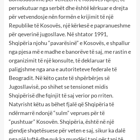
persekutuar nga serbët dhe është kërkuar e drejta
për vetvendosje nën formën e krijimit të një
Republike të Kosovës, një kërkesë e papranueshme
për qeverinë jugosllave. Në shtator 1991,
Shqipëria njohu “pavarësinë” e Kosovës, e shpallur
nga pjesa më e madhe e banorëve të saj, me rastin e
organizimit të një konsulte, të deklaruar të
paligjshme nga ana e autoriteteve federale të
Beogradit. Në këto çaste të shpërbërjes së
Jugosllavisë, po shihet se tensionet midis
Shqipërisë dhe fqinjit të saj verior po rriten.
Natyrisht këtu as bëhet fjalë që Shqipëria të
ndërmarrë ndonjë “sulm” veprues për të
“pushtuar” Kosovën. Shqipëria, është në një
gjendje shqetësuese për veten e saj, sikur ka dalë
nga një luftë dhe nuk ka mundësi tani për tani të