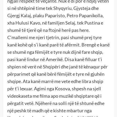
ngjall respekt të veçantë. Nuk e di por e ndjej veten
si në shtëpinë time tek Shyqyriu, Gjysteja dhe
Gjergj Kalaj, plaku Paparisto, Petro Papanikolla,
xha Hulusi Kavo, në familjen Selaj, tek Pustina e
shumë të tjerë që na ftojnë herë pas here.
C‘mallemi me njeri tjetrin, pasi shumë prej tyre
kanë kohë që s‘i kanë parë të afërmit. Brengë e kanë
se shumë nga fëmijët e tyre nuk dijnë fare shqip,
pasi kanë lindur në Amerikë. Disa kanë filluar t‘i
shpien në verë në Shqipëri dhe janë të kënaqur për
përparimet që kanë bërë fëmijët e tyre në gjuhën
shqipe. Ata kanë marrë me vete edhe libra shqip
për t‘i lexuar. Agimi nga Kosova, shpesh na sjell
videokaseta me filma apo muzikë shqiptare që i
përgatit vetë. Njëherë na solli një të shtunë edhe
një peshk të madh që e kishte mbartur nga