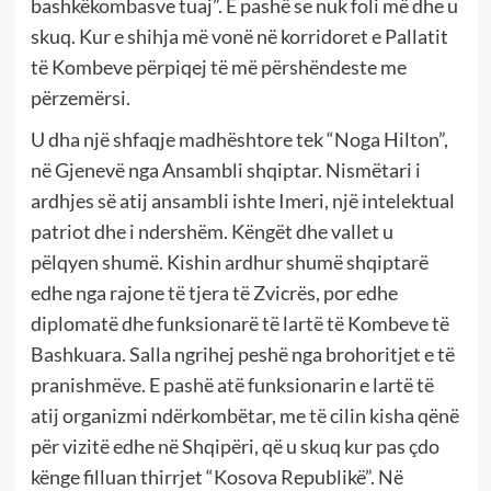
bashkëkombasve tuaj”. E pashë se nuk foli më dhe u
skuq. Kur e shihja më vonë në korridoret e Pallatit
të Kombeve përpiqej të më përshëndeste me
përzemërsi.
U dha një shfaqje madhështore tek “Noga Hilton”,
në Gjenevë nga Ansambli shqiptar. Nismëtari i
ardhjes së atij ansambli ishte Imeri, një intelektual
patriot dhe i ndershëm. Këngët dhe vallet u
pëlqyen shumë. Kishin ardhur shumë shqiptarë
edhe nga rajone të tjera të Zvicrës, por edhe
diplomatë dhe funksionarë të lartë të Kombeve të
Bashkuara. Salla ngrihej peshë nga brohoritjet e të
pranishmëve. E pashë atë funksionarin e lartë të
atij organizmi ndërkombëtar, me të cilin kisha qënë
për vizitë edhe në Shqipëri, që u skuq kur pas çdo
kënge filluan thirrjet “Kosova Republikë”. Në