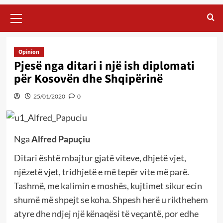
Primary
Menu
Opinion
Pjesë nga ditari i një ish diplomati
për Kosovën dhe Shqipërinë
25/01/2020
0
Nga
Alfred Papuçiu
Ditari është mbajtur gjatë viteve, dhjetë vjet,
njëzetë vjet, tridhjetë e më tepër vite më parë.
Tashmë, me kalimin e moshës, kujtimet sikur ecin
shumë më shpejt se koha. Shpesh herë u rikthehem
atyre dhe ndjej një kënaqësi të veçantë, por edhe