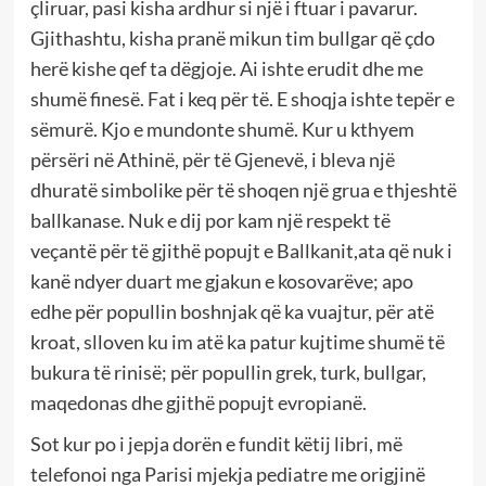
çliruar, pasi kisha ardhur si një i ftuar i pavarur.
Gjithashtu, kisha pranë mikun tim bullgar që çdo
herë kishe qef ta dëgjoje.
Ai ishte erudit dhe me
shumë finesë. Fat i keq për të.
E shoqja ishte tepër e
sëmurë. Kjo e mundonte shumë. Kur u kthyem
përsëri në Athinë, për të Gjenevë, i bleva një
dhuratë simbolike për të shoqen një grua e thjeshtë
ballkanase. Nuk e dij por kam një respekt të
veçantë për të gjithë popujt e Ballkanit,ata që nuk i
kanë ndyer duart me gjakun e kosovarëve; apo
edhe për popullin boshnjak që ka vuajtur, për atë
kroat, slloven ku im atë ka patur kujtime shumë të
bukura të rinisë; për popullin grek, turk, bullgar,
maqedonas dhe gjithë popujt evropianë.
Sot kur po i jepja dorën e fundit këtij libri, më
telefonoi nga Parisi mjekja pediatre me origjinë