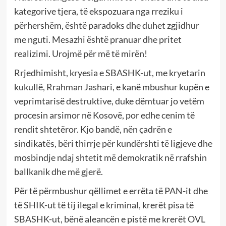
kategorive tjera, të ekspozuara nga rreziku i
përhershëm, është paradoks dhe duhet zgjidhur
me nguti. Mesazhi është pranuar dhe pritet
realizimi. Urojmë për më të mirën!
Rrjedhimisht, kryesia e SBASHK-ut, me kryetarin
kukullë, Rrahman Jashari, e kanë mbushur kupën e
veprimtarisë destruktive, duke dëmtuar jo vetëm
procesin arsimor në Kosovë, por edhe cenim të
rendit shtetëror. Kjo bandë, nën çadrën e
sindikatës, bëri thirrje për kundërshti të ligjeve dhe
mosbindje ndaj shtetit më demokratik në rrafshin
ballkanik dhe më gjerë.
Për të përmbushur qëllimet e errëta të PAN-it dhe
të SHIK-ut të tij ilegal e kriminal, krerët pisa të
SBASHK-ut, bënë aleancën e pistë me krerët OVL