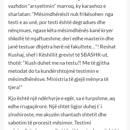
vazhdon “arsyetimin” marroq, ky karaxhoz e
sharlatan: “Mësimdhënësit nuk frikësohen nga
testi e as unë, por testi është degradues dhe
nënçmues, ngase këta mësimdhënës kanë kryer
shkollë të mjaftueshme, deri edhe masterin dhe
janë testuar dhjetra herë në fakultete…”! Reshat
Kushaj, shef i Këshillit grevist të SBASHK-ut,
thotë: “Kush duhet me na testu?! Me të gjitha
metodat do ta kundërshtojmë testimin e
mësimdhënësve. Ministria të gjejë mënyra të
tjera!”
Kjo është një ndërhyrje e egër, sa e turpshme, aq
edhe rrugaçërore. Një shtet ligjor duhej t`i
zinxhiroste, me akuzën shantazh shtetit dhe
sabotim të procesit mësimor. Testimi