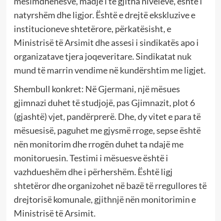
mësimdhënësve, madje i të gjitha niveleve, është i
natyrshëm dhe ligjor. Është e drejtë ekskluzive e
institucioneve shtetërore, përkatësisht, e
Ministrisë të Arsimit dhe assesi i sindikatës apo i
organizatave tjera joqeveritare. Sindikatat nuk
mund të marrin vendime në kundërshtim me ligjet.
Shembull konkret: Në Gjermani, një mësues
gjimnazi duhet të studjojë, pas Gjimnazit, plot 6
(gjashtë) vjet, pandërprerë. Dhe, dy vitet e para të
mësuesisë, paguhet me gjysmë rroge, sepse është
nën monitorim dhe rrogën duhet ta ndajë me
monitoruesin. Testimi i mësuesve është i
vazhdueshëm dhe i përhershëm. Është ligj
shtetëror dhe organizohet në bazë të rregullores të
drejtorisë komunale, gjithnjë nën monitorimin e
Ministrisë të Arsimit.