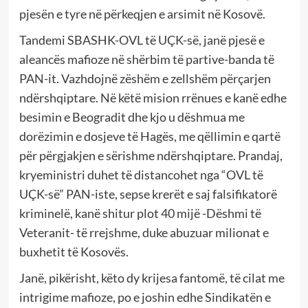
pjesën e tyre në përkeqjen e arsimit në Kosovë.
Tandemi SBASHK-OVL të UÇK-së, janë pjesë e
aleancës mafioze në shërbim të partive-banda të
PAN-it. Vazhdojnë zëshëm e zellshëm përçarjen
ndërshqiptare. Në këtë mision rrënues e kanë edhe
besimin e Beogradit dhe kjo u dëshmua me
dorëzimin e dosjeve të Hagës, me qëllimin e qartë
për përgjakjen e sërishme ndërshqiptare. Prandaj,
kryeministri duhet të distancohet nga “OVL të
UÇK-së” PAN-iste, sepse krerët e saj falsifikatorë
kriminelë, kanë shitur plot 40 mijë -Dëshmi të
Veteranit- të rrejshme, duke abuzuar milionat e
buxhetit të Kosovës.
Janë, pikërisht, këto dy krijesa fantomë, të cilat me
intrigime mafioze, po e joshin edhe Sindikatën e