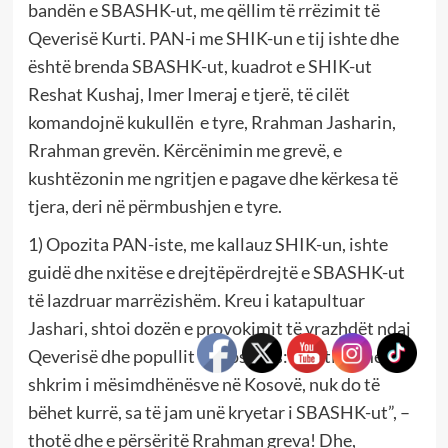
bandën e SBASHK-ut, me qëllim të rrëzimit të
Qeverisë Kurti. PAN-i me SHIK-un e tij ishte dhe
është brenda SBASHK-ut, kuadrot e SHIK-ut
Reshat Kushaj, Imer Imeraj e tjerë, të cilët
komandojnë kukullën e tyre, Rrahman Jasharin,
Rrahman grevën. Kërcënimin me grevë, e
kushtëzonin me ngritjen e pagave dhe kërkesa të
tjera, deri në përmbushjen e tyre.
1) Opozita PAN-iste, me kallauz SHIK-un, ishte
guidë dhe nxitëse e drejtëpërdrejtë e SBASHK-ut
të lazdruar marrëzishëm. Kreu i katapultuar
Jashari, shtoi dozën e provokimit të vrazhdët ndaj
Qeverisë dhe popullit të Kosovës: “Testimi me
shkrim i mësimdhënësve në Kosovë, nuk do të
bëhet kurrë, sa të jam unë kryetar i SBASHK-ut”, –
thotë dhe e përsëritë Rrahman greva! Dhe,