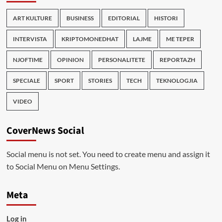
ART KULTURE
BUSINESS
EDITORIAL
HISTORI
INTERVISTA
KRIPTOMONEDHAT
LAJME
ME TEPER
NJOFTIME
OPINION
PERSONALITETE
REPORTAZH
SPECIALE
SPORT
STORIES
TECH
TEKNOLOGJIA
VIDEO
CoverNews Social
Social menu is not set. You need to create menu and assign it
to Social Menu on Menu Settings.
Meta
Log in