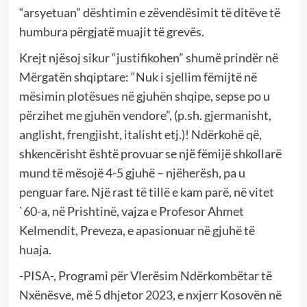
“arsyetuan” dështimin e zëvendësimit të ditëve të
humbura përgjatë muajit të grevës.
Krejt njësoj sikur “justifikohen” shumë prindër në
Mërgatën shqiptare: “Nuk i sjellim fëmijtë në
mësimin plotësues në gjuhën shqipe, sepse po u
përzihet me gjuhën vendore”, (p.sh. gjermanisht,
anglisht, frengjisht, italisht etj.)! Ndërkohë që,
shkencërisht është provuar se një fëmijë shkollarë
mund të mësojë 4-5 gjuhë – njëherësh, pa u
penguar fare. Një rast të tillë e kam parë, në vitet
`60-a, në Prishtinë, vajza e Profesor Ahmet
Kelmendit, Preveza, e apasionuar në gjuhë të
huaja.
-PISA-, Programi për Vlerësim Ndërkombëtar të
Nxënësve, më 5 dhjetor 2023, e nxjerr Kosovën në