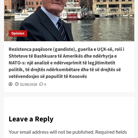
Opinion
Rezistenca paqësore (gandiste), guerila e UÇK-së, roli i
Shteteve të Bashkuara të Amerikës dhe ndërhyrja e
NATO-s: një analizë e ndërveprimit të legjitimitetit
politik, të drejtës ndërkombëtare dhe të së drejtës së
vetëvendosjes së popullit të Kosovës
02/08/2026
0
Leave a Reply
Your email address will not be published.
Required fields