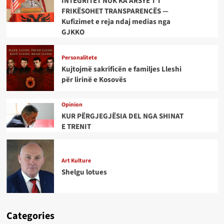
INTEGRITET NUK KA ARSYE T’I
FRIKËSOHET TRANSPARENCËS —
Kufizimet e reja ndaj medias nga
GJKKO
Personalitete
Kujtojmë sakrificën e familjes Lleshi
për lirinë e Kosovës
Opinion
KUR PËRGJEGJËSIA DEL NGA SHINAT
E TRENIT
Art Kulture
Shelgu lotues
Categories