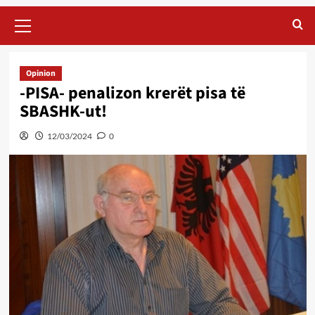
Primary
Menu
Opinion
-PISA- penalizon krerët pisa të
SBASHK-ut!
12/03/2024
0