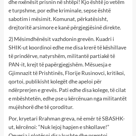
dhe nxënësit prisnin në shtëpi! Kjo është jo vetëm
e turpshme, por edhe kriminale, sepse është
sabotim i mësimit. Komunat, përkatësisht,
drejtoritë arsimore e kanë përgjegjësinë direkte.
2) Mësimdhënësit vazhdonin grevën. Kuadri i
SHIK-ut koordinoi edhe me disa krerë të këshillave
të prindërve, natyrshëm, militantë partiakë të
PAN-it, krejt të papërgjegjshëm. Mësuesja e
Gjimnazit të Prishtinës, Florije Rusinovci, kritikoi,
qortoi, publikisht kolegët dhe apeloi për
ndërprerjen e grevës. Pati edhe disa kolege, të cilat
e mbështetën, edhe pse u kërcënuan nga militantët
mujëshorë dhe të çoroditur.
Por, kryetari Rrahman greva, në emër të SBASHK-
ut, kërcënoi: “Nuk lejoj hapjen e shkollave!”
Qeveria i plotësoi disa kushte dhe premtoi