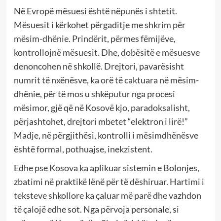
Në Evropë mësuesi është nëpunës i shtetit.
Mësuesit i kërkohet përgaditje me shkrim për
mësim-dhënie. Prindërit, përmes fëmijëve,
kontrollojnë mësuesit. Dhe, dobësitë e mësuesve
denoncohen në shkollë. Drejtori, pavarësisht
numrit të nxënësve, ka orë të caktuara në mësim-
dhënie, për të mos u shkëputur nga procesi
mësimor, gjë që në Kosovë kjo, paradoksalisht,
përjashtohet, drejtori mbetet “elektron i lirë!”
Madje, në përgjithësi, kontrolli i mësimdhënësve
është formal, pothuajse, inekzistent.
Edhe pse Kosova ka aplikuar sistemin e Bolonjes,
zbatimi në praktikë lënë për të dëshiruar. Hartimi i
teksteve shkollore ka çaluar më parë dhe vazhdon
të çalojë edhe sot. Nga përvoja personale, si