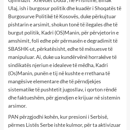
Ulaj, ish i burgosur politik dhe kuadër i Shoqatës të
Burgosurve Politikë të Kosovës, duke përkujtuar
pishtarin e arsimit, shokun tonë të ilegales dhe të
burgut politik, Kadri (OS)Manin, për përvjetorin e
amshimit, foli edhe për përmasën e degradimit të
SBASHK-ut, përkatësisht, edhe të mësuesve të
manipuluar. Ai, duke ua kundërvënë horrakëve të
sindikatës njeriun e idealeve të mëdha, Kadri
(Os)Manin, punën e tij në kushte e rrethana të
mangësive elementare dhe të përndjekjes
sistematike të pushtetit jugosllav, i qorton rëndë
dhe faktueshëm, për gjendjen e krijuar në sistemin
arsimor.
PAN përzgjodhi kohën, kur presioni i Serbisë,
përmes Listës Serbe ishte kulmor, për ta aktivizuar