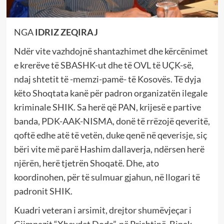
NGA
IDRIZ ZEQIRAJ
Ndër vite vazhdojnë shantazhimet dhe kërcënimet
e krerëve të SBASHK-ut dhe të OVL të UÇK-së,
ndaj shtetit të -memzi-pamë- të Kosovës. Të dyja
këto Shoqtata kanë për padron organizatën ilegale
kriminale SHIK. Sa herë që PAN, krijesë e partive
banda, PDK-AAK-NISMA, donë të rrëzojë qeveritë,
qoftë edhe atë të vetën, duke qenë në qeverisje, siç
bëri vite më parë Hashim dallaverja, ndërsen herë
njërën, herë tjetrën Shoqatë. Dhe, ato
koordinohen, për të sulmuar gjahun, në llogari të
padronit SHIK.
Kuadri veteran i arsimit, drejtor shumëvjeçar i
Gjimnazit “Xhevdet Doda”, në Prishtinë, Binak