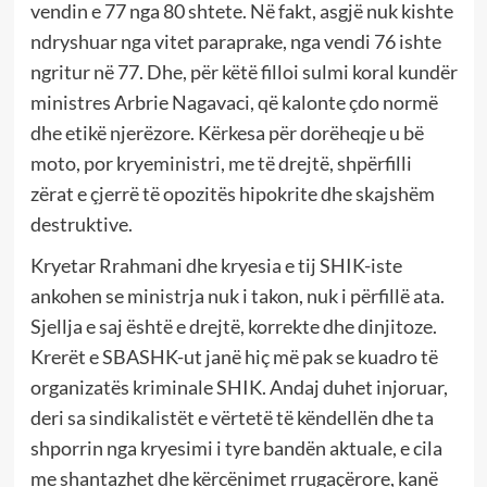
vendin e 77 nga 80 shtete. Në fakt, asgjë nuk kishte
ndryshuar nga vitet paraprake, nga vendi 76 ishte
ngritur në 77. Dhe, për këtë filloi sulmi koral kundër
ministres Arbrie Nagavaci, që kalonte çdo normë
dhe etikë njerëzore. Kërkesa për dorëheqje u bë
moto, por kryeministri, me të drejtë, shpërfilli
zërat e çjerrë të opozitës hipokrite dhe skajshëm
destruktive.
Kryetar Rrahmani dhe kryesia e tij SHIK-iste
ankohen se ministrja nuk i takon, nuk i përfillë ata.
Sjellja e saj është e drejtë, korrekte dhe dinjitoze.
Krerët e SBASHK-ut janë hiç më pak se kuadro të
organizatës kriminale SHIK. Andaj duhet injoruar,
deri sa sindikalistët e vërtetë të këndellën dhe ta
shporrin nga kryesimi i tyre bandën aktuale, e cila
me shantazhet dhe kërcënimet rrugaçërore, kanë