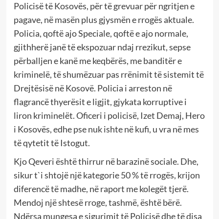
Policisë të Kosovës, për të grevuar për ngritjen e
pagave, në masën plus gjysmën e rrogës aktuale.
Policia, qoftë ajo Speciale, qoftë e ajo normale,
gjithherë janë të ekspozuar ndaj rrezikut, sepse
përballjen e kanë me keqbërës, me banditër e
kriminelë, të shumëzuar pas rrënimit të sistemit të
Drejtësisë në Kosovë. Policia i arreston në
flagrancë thyerësit e ligjit, gjykata korruptive i
liron kriminelët. Oficeri i policisë, Izet Demaj, Hero
i Kosovës, edhe pse nuk ishte në kufi, u vra në mes
të qytetit të Istogut.
Kjo Qeveri është thirrur në barazinë sociale. Dhe,
sikur t`i shtojë një kategorie 50 % të rrogës, krijon
diferencë të madhe, në raport me kolegët tjerë.
Mendoj një shtesë rroge, tashmë, është bërë.
Ndërsa mungesa e sigurimit të Policisë dhe të disa