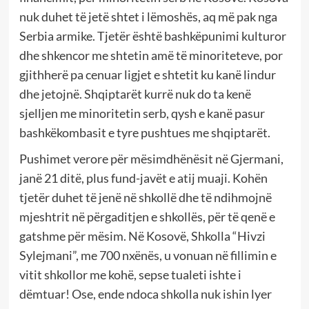
nuk duhet të jetë shtet i lëmoshës, aq më pak nga
Serbia armike. Tjetër është bashkëpunimi kulturor
dhe shkencor me shtetin amë të minoriteteve, por
gjithherë pa cenuar ligjet e shtetit ku kanë lindur
dhe jetojnë. Shqiptarët kurrë nuk do ta kenë
sjelljen me minoritetin serb, qysh e kanë pasur
bashkëkombasit e tyre pushtues me shqiptarët.
Pushimet verore për mësimdhënësit në Gjermani,
janë 21 ditë, plus fund-javët e atij muaji. Kohën
tjetër duhet të jenë në shkollë dhe të ndihmojnë
mjeshtrit në përgaditjen e shkollës, për të qenë e
gatshme për mësim. Në Kosovë, Shkolla “Hivzi
Sylejmani”, me 700 nxënës, u vonuan në fillimin e
vitit shkollor me kohë, sepse tualeti ishte i
dëmtuar! Ose, ende ndoca shkolla nuk ishin lyer