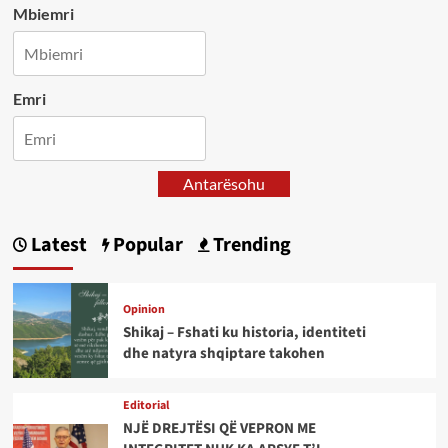
Mbiemri
Emri
Antarësohu
Latest
Popular
Trending
Opinion
Shikaj – Fshati ku historia, identiteti
dhe natyra shqiptare takohen
Editorial
NJË DREJTËSI QË VEPRON ME