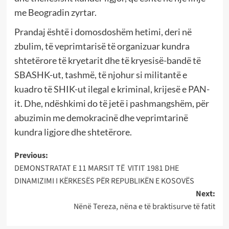
me Beogradin zyrtar.
Prandaj është i domosdoshëm hetimi, deri në
zbulim, të veprimtarisë të organizuar kundra
shtetërore të kryetarit dhe të kryesisë-bandë të
SBASHK-ut, tashmë, të njohur si militantë e
kuadro të SHIK-ut ilegal e kriminal, krijesë e PAN-
it. Dhe, ndëshkimi do të jetë i pashmangshëm, për
abuzimin me demokracinë dhe veprimtarinë
kundra ligjore dhe shtetërore.
Post
Previous:
DEMONSTRATAT E 11 MARSIT TË VITIT 1981 DHE
navigation
DINAMIZIMI I KËRKESËS PËR REPUBLIKËN E KOSOVËS
Next:
Nënë Tereza, nëna e të braktisurve të fatit