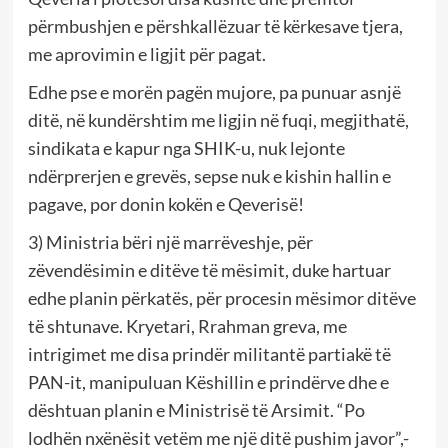
përmbushjen e përshkallëzuar të kërkesave tjera,
me aprovimin e ligjit për pagat.
Edhe pse e morën pagën mujore, pa punuar asnjë
ditë, në kundërshtim me ligjin në fuqi, megjithatë,
sindikata e kapur nga SHIK-u, nuk lejonte
ndërprerjen e grevës, sepse nuk e kishin hallin e
pagave, por donin kokën e Qeverisë!
3) Ministria bëri një marrëveshje, për
zëvendësimin e ditëve të mësimit, duke hartuar
edhe planin përkatës, për procesin mësimor ditëve
të shtunave. Kryetari, Rrahman greva, me
intrigimet me disa prindër militantë partiakë të
PAN-it, manipuluan Këshillin e prindërve dhe e
dështuan planin e Ministrisë të Arsimit. “Po
lodhën nxënësit vetëm me një ditë pushim javor”,-