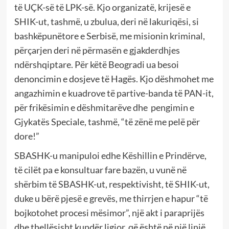
të UÇK-së të LPK-së. Kjo organizatë, krijesë e
SHIK-ut, tashmë, u zbulua, deri në lakuriqësi, si
bashkëpunëtore e Serbisë, me misionin kriminal,
përçarjen deri në përmasën e gjakderdhjes
ndërshqiptare. Për këtë Beogradi ua besoi
denoncimin e dosjeve të Hagës. Kjo dëshmohet me
angazhimin e kuadrove të partive-banda të PAN-it,
për frikësimin e dëshmitarëve dhe pengimin e
Gjykatës Speciale, tashmë, “të zënë me pelë për
dore!”
SBASHK-u manipuloi edhe Këshillin e Prindërve,
të cilët pa e konsultuar fare bazën, u vunë në
shërbim të SBASHK-ut, respektivisht, të SHIK-ut,
duke u bërë pjesë e grevës, me thirrjen e hapur “të
bojkotohet procesi mësimor”, një akt i paraprijës
dhe thellësisht kundër ligjor, që është në një linjë