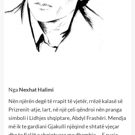
Nga
Nexhat Halimi
Nën njërën degë të rrapit të vjetër, rrëzë kalasë së
Prizrenit-atje, lart, në një çeli qëndroi nën pranga
simboli i Lidhjes shqiptare, Abdyl Frashëri. Mendja
më ik te gardiani Gjakulli njëqind e shtatë vjeçar
dhe te fjalët e shqiptuara me dhembje. – E ruaja