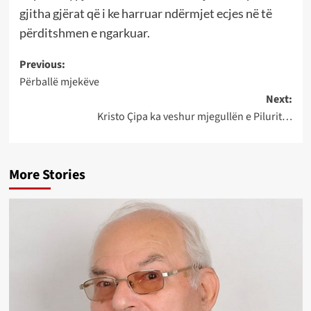
gjitha gjërat që i ke harruar ndërmjet ecjes në të
përditshmen e ngarkuar.
Post
Previous:
Përballë mjekëve
navigation
Next:
Kristo Çipa ka veshur mjegullën e Pilurit…
More Stories