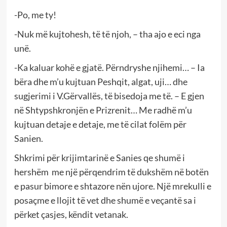
-Po, me ty!
-Nuk më kujtohesh, të të njoh, – tha ajo e eci nga
unë.
-Ka kaluar kohë e gjatë. Përndryshe njihemi… – Ia
bëra dhe m’u kujtuan Peshqit, algat, uji… dhe
sugjerimi i V.Gërvallës, të bisedoja me të. – E gjen
në Shtypshkronjën e Prizrenit… Me radhë m’u
kujtuan detaje e detaje, me të cilat folëm për
Sanien.
Shkrimi për krijimtarinë e Sanies qe shumë i
hershëm me një përqendrim të dukshëm në botën
e pasur bimore e shtazore nën ujore. Një mrekulli e
posaçme e llojit të vet dhe shumë e veçantë sa i
përket çasjes, këndit vetanak.