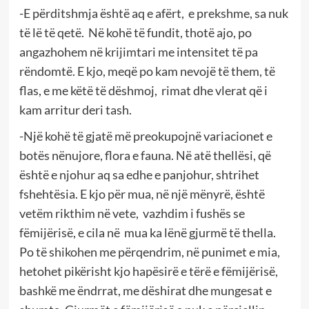
-E përditshmja është aq e afërt, e prekshme, sa nuk
të lë të qetë. Në kohë të fundit, thotë ajo, po
angazhohem në krijimtari me intensitet të pa
rëndomtë. E kjo, meqë po kam nevojë të them, të
flas, e me këtë të dëshmoj, rimat dhe vlerat që i
kam arritur deri tash.
-Një kohë të gjatë më preokupojnë variacionet e
botës nënujore, flora e fauna. Në atë thellësi, që
është e njohur aq sa edhe e panjohur, shtrihet
fshehtësia. E kjo për mua, në një mënyrë, është
vetëm rikthim në vete, vazhdim i fushës se
fëmijërisë, e cila në mua ka lënë gjurmë të thella.
Po të shikohen me përqendrim, në punimet e mia,
hetohet pikërisht kjo hapësirë e tërë e fëmijërisë,
bashkë me ëndrrat, me dëshirat dhe mungesat e