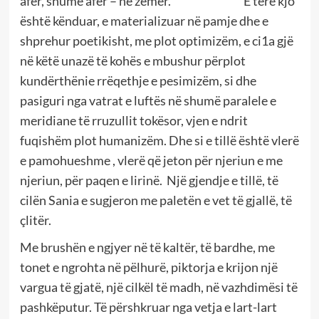
afër, shumë afër – në zemër. E tërë kjo
është kënduar, e materializuar në pamje dhe e
shprehur poetikisht, me plot optimizëm, e ci1a gjë
në këtë unazë të kohës e mbushur përplot
kundërthënie rrëqethje e pesimizëm, si dhe
pasiguri nga vatrat e luftës në shumë paralele e
meridiane të rruzullit tokësor, vjen e ndrit
fuqishëm plot humanizëm. Dhe si e tillë është vlerë
e pamohueshme , vlerë që jeton për njeriun e me
njeriun, për paqen e lirinë. Një gjendje e tillë, të
cilën Sania e sugjeron me paletën e vet të gjallë, të
çlitër.
Me brushën e ngjyer në të kaltër, të bardhe, me
tonet e ngrohta në pëlhurë, piktorja e krijon një
vargua të gjatë, një cilkël të madh, në vazhdimësi të
pashkëputur. Të përshkruar nga vetja e lart-lart