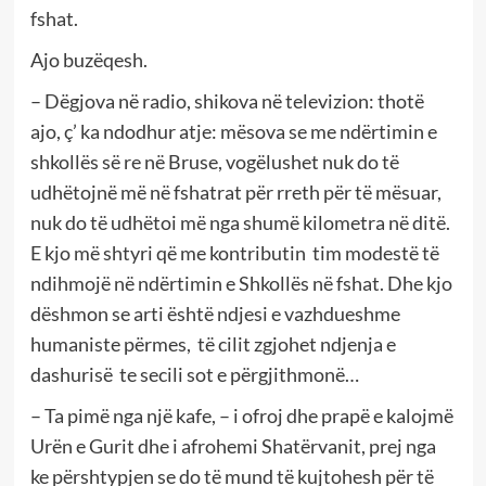
fshat.
Ajo buzëqesh.
– Dëgjova në radio, shikova në televizion: thotë
ajo, ç’ ka ndodhur atje: mësova se me ndërtimin e
shkollës së re në Bruse, vogëlushet nuk do të
udhëtojnë më në fshatrat për rreth për të mësuar,
nuk do të udhëtoi më nga shumë kilometra në ditë.
E kjo më shtyri që me kontributin tim modestë të
ndihmojë në ndërtimin e Shkollës në fshat. Dhe kjo
dëshmon se arti është ndjesi e vazhdueshme
humaniste përmes, të cilit zgjohet ndjenja e
dashurisë te secili sot e përgjithmonë…
– Ta pimë nga një kafe, – i ofroj dhe prapë e kalojmë
Urën e Gurit dhe i afrohemi Shatërvanit, prej nga
ke përshtypjen se do të mund të kujtohesh për të