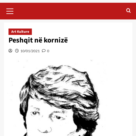
Primary
Menu
Art Kulture
Peshqit në kornizë
10/01/2021
0