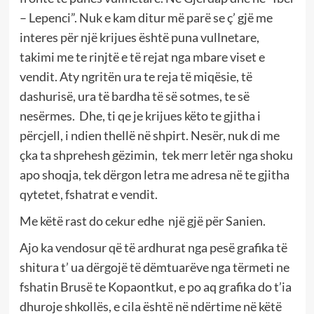
– Lepenci”. Nuk e kam ditur më parë se ç’ gjë me
interes për një krijues është puna vullnetare,
takimi me te rinjtë e të rejat nga mbare viset e
vendit. Aty ngritën ura te reja të miqësie, të
dashurisë, ura të bardha të së sotmes, te së
nesërmes. Dhe, ti qe je krijues këto te gjitha i
përcjell, i ndien thellë në shpirt. Nesër, nuk di me
çka ta shprehesh gëzimin, tek merr letër nga shoku
apo shoqja, tek dërgon letra me adresa në te gjitha
qytetet, fshatrat e vendit.
Me këtë rast do cekur edhe një gjë për Sanien.
Ajo ka vendosur që të ardhurat nga pesë grafika të
shitura t’ ua dërgojë të dëmtuarëve nga tërmeti ne
fshatin Brusë te Kopaontkut, e po aq grafika do t’ia
dhuroje shkollës, e cila është në ndërtime në këtë