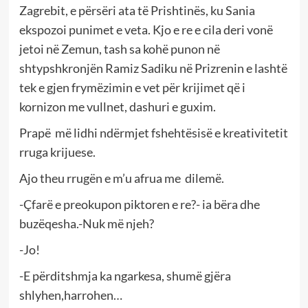
Zagrebit, e përsëri ata të Prishtinës, ku Sania
ekspozoi punimet e veta. Kjo e re e cila deri vonë
jetoi në Zemun, tash sa kohë punon në
shtypshkronjën Ramiz Sadiku në Prizrenin e lashtë
tek e gjen frymëzimin e vet për krijimet që i
kornizon me vullnet, dashuri e guxim.
Prapë më lidhi ndërmjet fshehtësisë e kreativitetit
rruga krijuese.
Ajo theu rrugën e m’u afrua me dilemë.
-Çfarë e preokupon piktoren e re?- ia bëra dhe
buzëqesha.-Nuk më njeh?
-Jo!
-E përditshmja ka ngarkesa, shumë gjëra
shlyhen,harrohen…