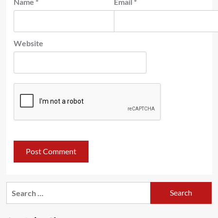
Name
*
Email
*
Website
Search
for: