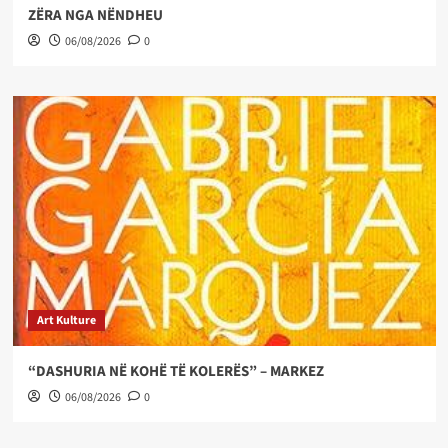
ZËRA NGA NËNDHEU
06/08/2026
0
Art Kulture
“DASHURIA NË KOHË TË KOLERËS” – MARKEZ
06/08/2026
0