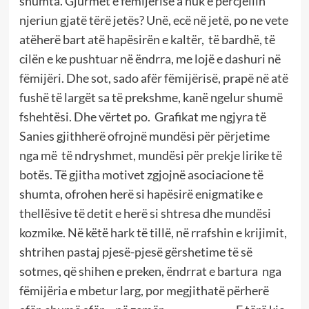
shumta. Gjurmët e fëmijërisë a nuk e përcjellin
njeriun gjatë tërë jetës? Unë, ecë në jetë, po ne vete
atëherë bart atë hapësirën e kaltër, të bardhë, të
cilën e ke pushtuar në ëndrra, me lojë e dashuri në
fëmijëri. Dhe sot, sado afër fëmijërisë, prapë në atë
fushë të largët sa të prekshme, kanë ngelur shumë
fshehtësi. Dhe vërtet po. Grafikat me ngjyra të
Sanies gjithherë ofrojnë mundësi për përjetime
nga më të ndryshmet, mundësi për prekje lirike të
botës. Të gjitha motivet zgjojnë asociacione të
shumta, ofrohen herë si hapësirë enigmatike e
thellësive të detit e herë si shtresa dhe mundësi
kozmike. Në këtë hark të tillë, në rrafshin e krijimit,
shtrihen pastaj pjesë-pjesë gërshetime të së
sotmes, që shihen e preken, ëndrrat e bartura nga
fëmijëria e mbetur larg, por megjithatë përherë