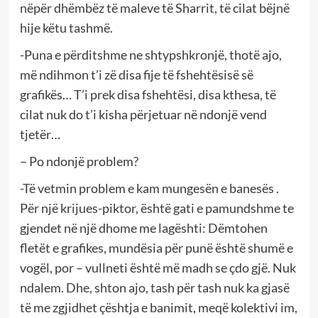
nëpër dhëmbëz të maleve të Sharrit, të cilat bëjnë
hije këtu tashmë.
-Puna e përditshme ne shtypshkronjë, thotë ajo,
më ndihmon t’i zë disa fije të fshehtësisë së
grafikës… T’i prek disa fshehtësi, disa kthesa, të
cilat nuk do t’i kisha përjetuar në ndonjë vend
tjetër…
– Po ndonjë problem?
-Të vetmin problem e kam mungesën e banesës .
Për një krijues-piktor, është gati e pamundshme te
gjendet në një dhome me lagështi: Dëmtohen
fletët e grafikes, mundësia për punë është shumë e
vogël, por – vullneti është më madh se çdo gjë. Nuk
ndalem. Dhe, shton ajo, tash për tash nuk ka gjasë
të me zgjidhet çështja e banimit, meqë kolektivi im,