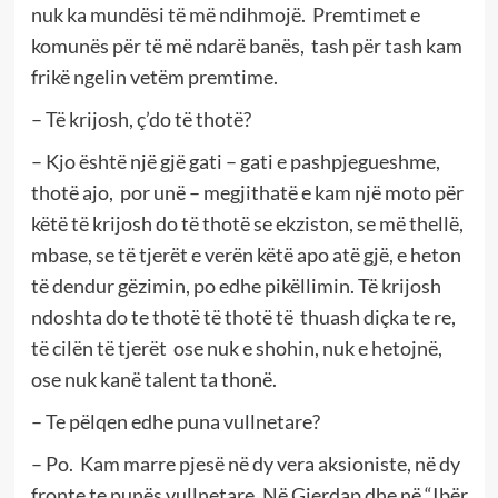
nuk ka mundësi të më ndihmojë. Premtimet e
komunës për të më ndarë banës, tash për tash kam
frikë ngelin vetëm premtime.
– Të krijosh, ç’do të thotë?
– Kjo është një gjë gati – gati e pashpjegueshme,
thotë ajo, por unë – megjithatë e kam një moto për
këtë të krijosh do të thotë se ekziston, se më thellë,
mbase, se të tjerët e verën këtë apo atë gjë, e heton
të dendur gëzimin, po edhe pikëllimin. Të krijosh
ndoshta do te thotë të thotë të thuash diçka te re,
të cilën të tjerët ose nuk e shohin, nuk e hetojnë,
ose nuk kanë talent ta thonë.
– Te pëlqen edhe puna vullnetare?
– Po. Kam marre pjesë në dy vera aksioniste, në dy
fronte te punës vullnetare. Në Gjerdap dhe në “Ibër