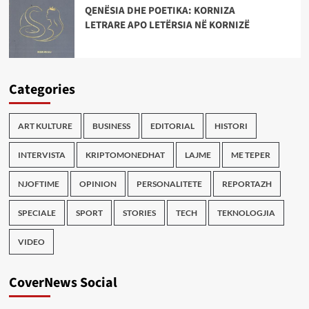
QENËSIA DHE POETIKA: KORNIZA
LETRARE APO LETËRSIA NË KORNIZË
Categories
ART KULTURE
BUSINESS
EDITORIAL
HISTORI
INTERVISTA
KRIPTOMONEDHAT
LAJME
ME TEPER
NJOFTIME
OPINION
PERSONALITETE
REPORTAZH
SPECIALE
SPORT
STORIES
TECH
TEKNOLOGJIA
VIDEO
CoverNews Social