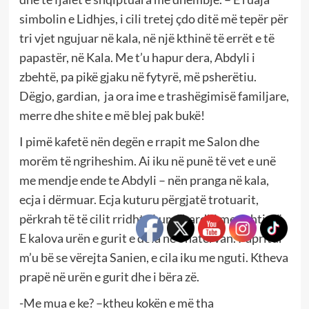
simbolin e Lidhjes, i cili tretej çdo ditë më tepër për
tri vjet ngujuar në kala, në një kthinë të errët e të
papastër, në Kala. Me t’u hapur dera, Abdyli i
zbehtë, pa pikë gjaku në fytyrë, më psherëtiu.
Dëgjo, gardian, ja ora ime e trashëgimisë familjare,
merre dhe shite e më blej pak bukë!
I pimë kafetë nën degën e rrapit me Salon dhe
morëm të ngriheshim. Ai iku në punë të vet e unë
me mendje ende te Abdyli – nën pranga në kala,
ecja i dërmuar. Ecja kuturu përgjatë trotuarit,
përkrah të të cilit rridhte Lumëbardhi me ushtimë.
E kalova urën e gurit e dola në Shatërvan. Papritur
m’u bë se vërejta Sanien, e cila iku me nguti. Ktheva
prapë në urën e gurit dhe i bëra zë.
-Me mua e ke? –ktheu kokën e më tha