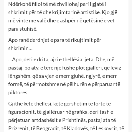
Ndërkohë filloi të më zhvillohej peri i gjatë i
shkrimit për të dhe krijimtarinë artistike. Kjo gjë
më vinte me valë dhe e ashpër në qetësinë e vet
para stuhisë.
Apo ranë derdhjet e para të rikujtimit për
shkrimin…
…Apo, deti e drita, ajri e thellësia: jeta. Dhe, më
pastaj, po aty, e tërë një fushë plot gjallëri, që lëviz
lëngshëm, që sa vjen e merr gjuhë, ngjyrë, e merr
formë, të përmotshme në pëlhurën e përparuar të
piktores.
Gjithë këtë thellësi, këtë gërshetim të fortë të
figuracionit, të gjallëruar në grafika, deri tash e
përjetuan artdashësit e Prishtinës, pastaj ata të
Prizrenit, të Beogradit, të Kladovës, të Leskovcit, të