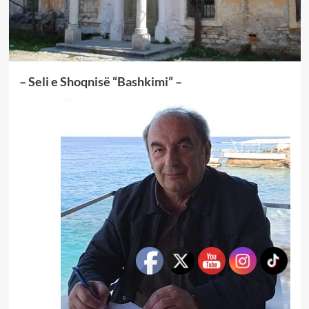
– Seli e Shoqnisë “Bashkimi” –