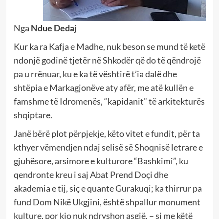
Nga
Ndue Dedaj
Kur ka ra Kafja e Madhe, nuk beson se mund të ketë
ndonjë godinë tjetër në Shkodër që do të qëndrojë
pa u rrënuar, ku e ka të vështirë t’ia dalë dhe
shtëpia e Markagjonëve aty afër, me atë kullën e
famshme të Idromenës, “kapidanit” të arkitekturës
shqiptare.
Janë bërë plot përpjekje, këto vitet e fundit, për ta
kthyer vëmendjen ndaj selisë së Shoqnisë letrare e
gjuhësore, arsimore e kulturore “Bashkimi”, ku
qendronte kreu i saj Abat Prend Doçi dhe
akademia e tij, siç e quante Gurakuqi; ka thirrur pa
fund Dom Nikë Ukgjini, është shpallur monument
kulture, por kjo nuk ndryshon asgjë, – si me këtë