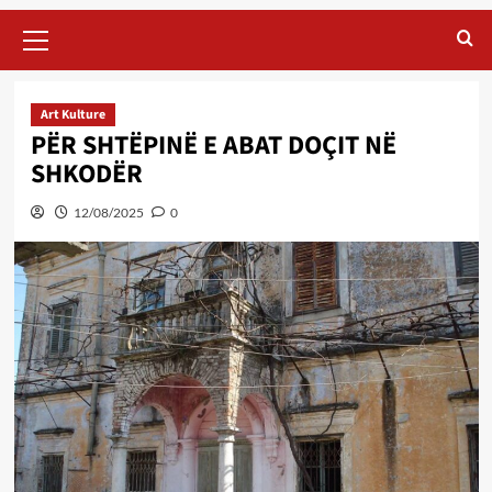
Primary
Menu
Art Kulture
PËR SHTËPINË E ABAT DOÇIT NË
SHKODËR
12/08/2025
0