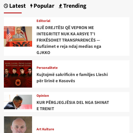
Latest
Popular
Trending
Editorial
NJË DREJTËSI QË VEPRON ME
INTEGRITET NUK KA ARSYE T’I
FRIKËSOHET TRANSPARENCËS —
Kufizimet e reja ndaj medias nga
GJKKO
Personalitete
Kujtojmë sakrificën e familjes Lleshi
për lirinë e Kosovës
Opinion
KUR PËRGJEGJËSIA DEL NGA SHINAT
E TRENIT
Art Kulture