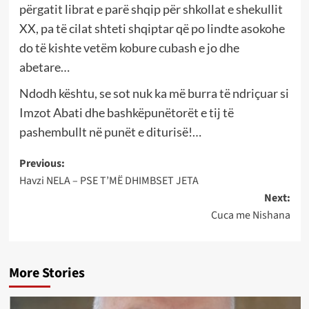
përgatit librat e parë shqip për shkollat e shekullit
XX, pa të cilat shteti shqiptar që po lindte asokohe
do të kishte vetëm kobure cubash e jo dhe
abetare…
Ndodh kështu, se sot nuk ka më burra të ndriçuar si
Imzot Abati dhe bashkëpunëtorët e tij të
pashembullt në punët e diturisë!…
Post
Previous:
Havzi NELA – PSE T’MË DHIMBSET JETA
navigation
Next:
Cuca me Nishana
More Stories