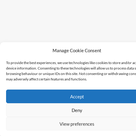
Manage Cookie Consent
To provide the best experiences, we use technologies like cookies to store and/or a
device information. Consenting to these technologies will allow us to process data 
browsing behaviour or unique IDs on this site. Not consenting or withdrawing cons
may adversely affect certain features and functions.
Accept
Deny
View preferences