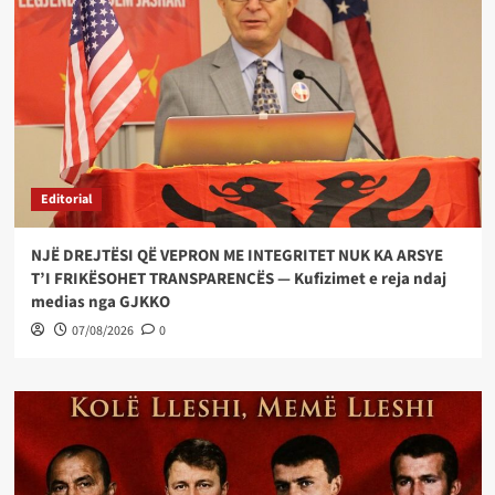
Editorial
NJË DREJTËSI QË VEPRON ME INTEGRITET NUK KA ARSYE
T’I FRIKËSOHET TRANSPARENCËS — Kufizimet e reja ndaj
medias nga GJKKO
07/08/2026
0