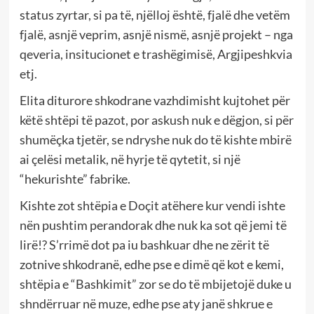
status zyrtar, si pa të, njëlloj është, fjalë dhe vetëm
fjalë, asnjë veprim, asnjë nismë, asnjë projekt – nga
qeveria, insitucionet e trashëgimisë, Argjipeshkvia
etj.
Elita diturore shkodrane vazhdimisht kujtohet për
këtë shtëpi të pazot, por askush nuk e dëgjon, si për
shumëçka tjetër, se ndryshe nuk do të kishte mbirë
ai çelësi metalik, në hyrje të qytetit, si një
“hekurishte” fabrike.
Kishte zot shtëpia e Doçit atëhere kur vendi ishte
nën pushtim perandorak dhe nuk ka sot që jemi të
lirë!? S’rrimë dot pa iu bashkuar dhe ne zërit të
zotnive shkodranë, edhe pse e dimë që kot e kemi,
shtëpia e “Bashkimit” zor se do të mbijetojë duke u
shndërruar në muze, edhe pse aty janë shkrue e